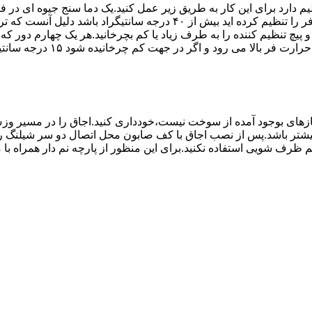
۱۰ تا ۲۰ دقیقه اختلاف درجه ای که دماسنج نشان می دهد با آنچه که فر را ت
می کند.(اگر پیچ تنظیم را در 
های بوجود آمده از سوخت نیست،خودداری کنید.اجاق را در مسیر وزش
د از بست مناسب استفاده شود.طول شیلنگ نباید از ۱.۵ متر بیشتر باشد.پس از نصب اجاق با کف صابون 
 شویی استفاده نکنید.برای این منظور از پارچه نم دار همراه با موا