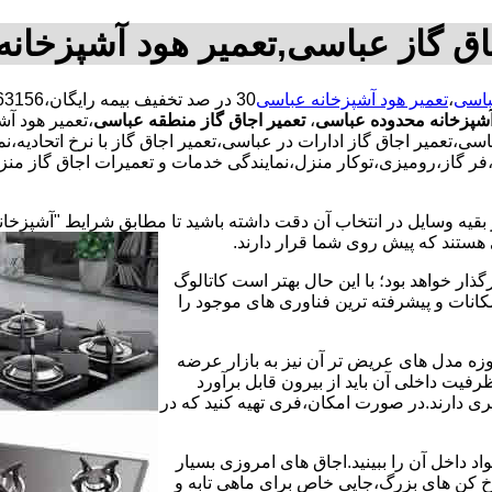
اق گاز عباسی,تعمیر هود آشپزخان
باسی
،
تعمیر هود آشپزخانه عباسی
آشپزخانه محدوده عباسی
،
تعمیر اجاق گاز منطقه عباسی
،تعمیر هود آش
سی،تعمیر اجاق گاز ادارات در عباسی،تعمیر اجاق گاز با نرخ اتحادیه
ر گاز،رومیزی،توکار منزل،نمایندگی خدمات و تعمیرات اجاق گاز منزل
 بقیه وسایل در انتخاب آن دقت داشته باشید تا مطابق شرایط "آشپزخان
ی هستند که پیش روی شما قرار دارند.
ذار خواهد بود؛ با این حال بهتر است کاتالوگ
انات و پیشرفته ترین فناوری های موجود را
وزه مدل های عریض تر آن نیز به بازار عرضه
فیت داخلی آن باید از بیرون قابل برآورد
 دارند.در صورت امکان،فری تهیه کنید که در
 داخل آن را ببینید.اجاق های امروزی بسیار
رخ کن های بزرگ،جایی خاص برای ماهی تابه و