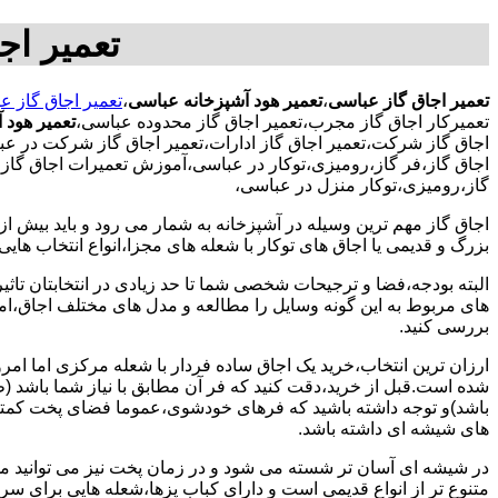
تعمیر اج
تعمیر اجاق گاز عباسی
،
تعمیر هود آشپزخانه عباسی
،
تعمیر اجاق گاز ع
تعمیرکار اجاق گاز مجرب،تعمیر اجاق گاز محدوده عباسی،
تعمیر هود 
اجاق گاز شرکت،تعمیر اجاق گاز ادارات،تعمیر اجاق گاز شرکت در عبا
اجاق گاز،فر گاز،رومیزی،توکار در عباسی،آموزش تعمیرات اجاق گاز،ف
گاز،رومیزی،توکار منزل در عباسی،
اجاق گاز مهم ترین وسیله در آشپزخانه به شمار می رود و باید بیش از
بزرگ و قدیمی یا اجاق های توکار با شعله های مجزا،انواع انتخاب های
البته بودجه،فضا و ترجیحات شخصی شما تا حد زیادی در انتخابتان تاثیرگ
های مربوط به این گونه وسایل را مطالعه و مدل های مختلف اجاق،امک
بررسی کنید.
ارزان ترین انتخاب،خرید یک اجاق ساده فردار با شعله مرکزی اما امر
شده است.قبل از خرید،دقت کنید که فر آن مطابق با نیاز شما باشد (ظر
باشد)و توجه داشته باشید که فرهای خودشوی،عموما فضای پخت کمتری
های شیشه ای داشته باشد.
در شیشه ای آسان تر شسته می شود و در زمان پخت نیز می توانید مواد
متنوع تر از انواع قدیمی است و دارای کباب پزها،شعله هایی برای س