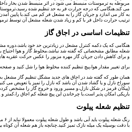
مربوطه به ترموستات منبسط می شود در اثر منبسط شدن بخار داخل 
می کند.هنگامی که درجه حرارت فر به حد تنظیم شده رسید،ترموستات 
به کار می اندازد و جریان گاز را به مشعل فر کم می کند.با پایین آ
ترتیب حرارت داخل فر با کم و زیاد شدن شعله مشعل آن توسط ترمو
تنظیمات اساسی در اجاق گاز
شعله مطابق مشخصاتی که گفته شد نباشد،مخلوط گاز و هوا احتیاج به 
و برای کاهش دادن جریان گاز مهره مزبور را عکس حرکت عقربه های
برای تغییر مقدار هوا،پیچ تنظیم کننده مخلوط هوا را شل کنید و صفح
همان طور که گفته شد در اجاق های جدید مشگل تنظیم گاز مشعل به 
سوراخ نازل و یا گشاد شدن آن باشد که نازل را تمیز یا تعویض می کن
(پیکان قرمز در شکل نازل،و مسیر ورود و خروج گاز را مشخص کرده
باریکی امکان پذیر است.با چرخاندن این پیچ شعله کم اجاق را،کمتر و 
تنظیم شعله پیلوت
رنگ 
با دقت بوسیله یک میله نازک تمیز کنید.چنانچه باز هم شعله آن کوتا