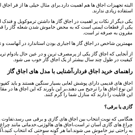
البته تجهیزات اجاق ها هم اهمیت دارد.برای مثال خیلی ها از فر اجاق 
استفاده زیادی ندارند.
یکی دیگر از نکات پر اهمیت در اجاق گاز ها داشتن ترموکوبل و فندک 
یکی از قطعات ایمنی است که به محض خاموش شدن شعله گاز را قطع می
مقرون به صرفه تر است.
مهمترین شاخص در اجاق گاز ها اجباری بودن استاندارد در آنهاست و تو
از آنجایی که اجاق گاز یکی از پرمصرف ترین و در عین حال بادوام تری
کیفیت در طول چند سال بیشتر از یک اجاق گاز خوب می شود.
راهنمای خرید اجاق فردار،آشنایی با مدل های اجاق گاز
اجاق های قدیمی دارای پوشش لعابی بسیار سنگین هستند و باید کفپوش 
این نوع اجاق ها را ترجیح می دهند،بر این باورند که این اجاق ها در 
این قابلیت را دارند که منازل شما را گرم کنند.
گازی یا برقی؟
هنگامی که نوبت انتخاب بین اجاق های گازی و برقی می رسد،تفاوت ها
چراغ های گازی آسان تر است،اجاق های هالوژنی،خدماتی مانند چراغ ه
به راحتی نیز خاموش می شوند.اما هر گونه سوختی که انتخاب کنید،اک