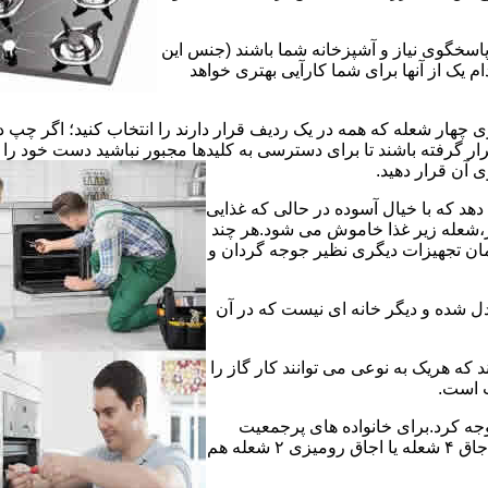
 پاسخگوی نیاز و آشپزخانه شما باشند (جنس این
 یک از آنها برای شما کارآیی بهتری خواهد
چهار شعله که همه در یک ردیف قرار دارند را انتخاب کنید؛ اگر چپ د
ر گرفته باشند تا برای دسترسی به کلیدها مجبور نباشید دست خود را
وی آن قرار دهید.
دهد که با خیال آسوده در حالی که غذایی
ر،شعله زیر غذا خاموش می شود.هر چند
 زمان تجهیزات دیگری نظیر جوجه گردان و
دل شده و دیگر خانه ای نیست که در آن
د که هریک به نوعی می توانند کار گاز را
ت است.
 توجه کرد.برای خانواده های پرجمعیت
اجاق های ۵ یا ۶ شعله مناسب است اما یک خانواده کم جمعیت با یک اجاق ۴ شعله یا اجاق رومیزی ۲ شعله هم