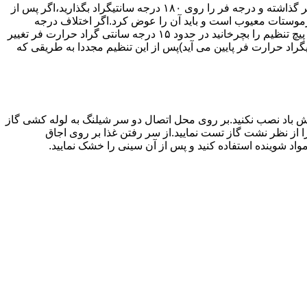
اگر حرارت فر خیلی زیاد یا خیلی کم باشد ترموستات آن احتیاج به تنظیم دارد برای این کار به طریق زیر عمل کنید.یک دما سنج جیوه ای در فر گذاشته و درجه فر را روی ۱۸۰ درجه سانتیگراد بگذارید،اگر پس از
نظیم کرده اید بیش از ۴۰ درجه سانتیگراد باشد دلیل آنست که ترموستات معیوب است و باید آن را عوض کرد.اگر اختلاف درجه
دماسنج با آنچه که فر را تنظیم کرده اید کم باشد دکمه کنترل را بسته و پیچ تنظیم کننده را به طرف زیاد یا کم بچرخانید.هر یک چهارم دور که پیچ تنظیم را بچرخانید در حدود ۱۵ درجه سانتی گراد حرارت فر تغییر
جهت زیاد بچرخانید ۱۵ درجه سانتی گراد حرارت فر بالا می رود و اگر در جهت کم چرخانیده شود ۱۵ درجه سانتیگراد حرارت فر پایین می آید)پس از این تنظیم مجددا به طریقی که
 باد نصب نکنید.بر روی محل اتصال دو سر شیلنگ به لوله کشی گاز
محل اتصال دو سر شیلنگ را از نظر نشت گاز تست نمایید.از سر رفتن غذا بر روی اجاق
د شوینده استفاده کنید و پس از آن سینی را خشک نمایید.