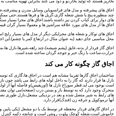
بخارپز هستند که تولید بخار،بو و دود می کنند بنابراین تهویه مناسب
اجاق های پیشرفته و مدل های فرانسویاین وسایل مدرن و پیشرفته،ظرف
چند منظوره،پنج یا شش شعله گازی،گریل ها و فرها هستند.حتی ممکن
های دوار برای کباب کردن نیز داشته باشند.اجاق های مجزا بسیار سنگی
اجاق ها از مدل های مورد علاقه سرآشپز ها و معمولا بسیار گران قی
اجاق های توکار و شعله های مجزایکی دیگر از مدل های بسیار رایج ام
محل مناسبی جای دهید (به عنوان مثال در ارتفاع کمر یا چشم).این اجاق
اجاق گاز فردار از بدنه،عایق (پشم شیشه)،چند راهه،شیرها،نازل ها
حرارت،ساعت با زنگ خبر و جوجه گردان ساخته شده است.
اجاق گاز چگونه کار می کند
ساختمان اجاق گازها تقریبا مشابه هم است در اجاق ها،گازی که توسط
نازل ها قرار دارند که گاز را به داخل لوله های رابط می پاشد چون ناز
است بوجود می آید.قطر سوراخ نازل ها (اوریفیس)و فاصله آنها از لول
متحرک وجود دارد که به توسط باز و بستن درب (صفحه)می توان مقدار د
های رابط به شیر متصل شده و بعد در نزدیکی مشعل،نازل طوری نصب 
آنها ترموکوپل و جرقه زن (فندک)قرار دارد.
در اجاق گازهای فردار محفظه فر توسط یک یا دو مشعل (یکی پایین و
خاموش است،شعله کوچک پیلوت روشن است و چنانچه دکمه کنترل را چرخ