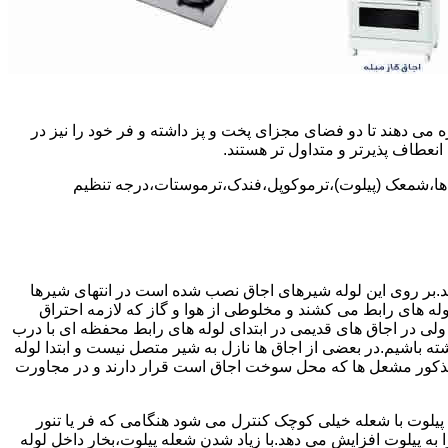
 می دهند تا دو فضای مجزای پخت و پز داشته و فر خود را نیز در
انعطاف پذیرتر و متداول تر هستند.
ل ها،شمعک (پیلوت)،ترموکوپل،فندک،ترموستات،درجه تنظیم
سد.بر روی این لوله شیرهای اجاق نصب شده است در انتهای شیرها
 لوله های رابط می کشند و مخلوطی از هوا و گاز که لازمه احتراق
 ولی در اجاق های قدیمی در ابتدای لوله های رابط محفظه ای با درب
ه باشیم.در بعضی از اجاق ها نازل به شیر متصل نیست و ابتدا لوله
 مذکور مشعل ها که محل سوخت اجاق است قرار دارند و در مجاورت
یلوت با شعله خیلی کوچک کنترل می شود هنگامی که فر یا تنور
ه پیلوت افزایش می دهد.با زیاد شدن شعله پیلوت،بخار داخل لوله