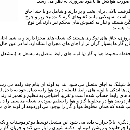
 به صورت هواکش ها یا هود ضروری به نظر می رسد.
یت بالایی برای پخت و پز دارند و شامل دو یا چند اجاق
 است تسهیلاتی مانند کشوهای گرم کننده،بخارپز و چرخ
ن هستند و نیاز به کفپوش های محکم نیز دارند.این نوع
مت هستند.
روزی،اجاق های توکاری هستند که شعله های مجزا دارند و به شما اجازه
 گاز ها بسیار گران تر از اجاق های مجزای استاندارد،اما در عین حال 
،محفظه مخلوط هوا و گاز (یا لوله های رابط متصل به مشعل ها )،مشع
 شیلنگ به اجاق متصل می شود ابتدا به لوله ای بنام چند راهه می ر
ل ها اندکی با لوله های رابط فاصله دارند هوا را به دنبال خود به داخل
ه های رابط حساب شده است و تقریبا احتیاجی به تنظیم و تعمیر ندارند
رصد هوا در مخلوط گاز و هوا را تنظیم نموده تا شعله مناسبی را داشت
شده که همان مخلوط هوا و گاز را بوجود می آورد.بعد از لوله های
 دیگری بالا)حرارت داده می شود این مشعل توسط دو ترموستات و یک پ
انیده و روشن کنیم این دکمه شیری را باز می کند و جریان گاز را ب