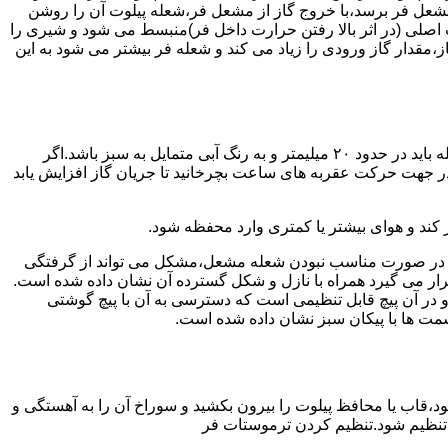
شعل فر برسد،با خروج گاز از مشعل فر،شعله پیلوت آن را روشن
 اصلی (در اثر بالا رفتن حرارت داخل فر)منبسط می شود و شیری را
،مقدار گاز ورودی را زیاد می کند و شعله فر بیشتر می شود به این
هنگامی که یک دکمه کنترل مشعل در زیادترین حد خود باشد،دوره مشعل باید آبی بسوزد و داخل آن یعنی در قسمت وسط مشعل ارتفاع شعله باید در حدود ۲۰ میلیمتر و به رنگ آبی متمایل به سبز باشد.اگر
 در جهت حرکت عقربه های ساعت بچرخانید تا جریان گاز افزایش یابد
 کند و هوای بیشتر یا کمتری وارد محفظه شود.
لی در صورت مناسب نبودن شعله مشعل،مشکل می تواند از گرفتگی
قرار می گیرد همراه با نازل و شکل گسترده آن نشان داده شده است.
ر آن پیچ قابل تنظیمی است که دسترسی به آن با پیچ گوشتی
قسمت ها با پیکان سبز نشان داده شده است.
تاه باشد و یا به راحتی خاموش شود،قاب یا محافظ پیلوت را بیرون بکشید و سوراخ آن را به آهستگی و
ا تنظیم شود.تنظیم کردن ترموستات فر