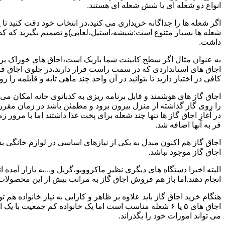
انواع دو شعله ای یا شش شعله ای هستند.
اگر شعله ها را جداگانه خریداری می کنید،در انتخاب خود دقت کنید تا
شعله ها بسیار متنوع است:شیشه،استیل،لعابی)و تصمیم بگیرید که کدام
داشت.
به عنوان مثال اگر سطح کابینت شما باریک است،اجاق های خوراک پزی 
اجاق های استانداردی که در سمت راست قرار دارند،در جلوی اجاق قرا
کافی در اختیار دارید تا بتوانید در آن واحد چند ماهی تابه و قابلمه را ر
اجاق گاز های هوشمند و قابل برنامه ریزی به کدبانوی خانه امکان می 
را روی گاز گذاشته از منزل بیرون برود و مطمئن باشد در زمان مقر
در آغاز اجاق گاز ها تنها چند شعله برای پخت غذا داشتند اما با مرور
فر به آنها اضافه شد.
اجاق گاز هم اکنون مبدل به یکی از نیازهای اساسی در لوازم خانگی ب
اجاق گاز موجود نباشد.
البته اخیرا دستگاه های دیگری نظیر ماکروویو،گریل و...به بازار آمده ان
انجام دهند.اما باز هم فروش اجاق گاز به مراتب بیش از این محصولا
هنگام خرید اجاق گاز باید علاوه بر ظاهر و کارایی به نیاز خانواده هم
می تواند امورات خود را بگذراند.