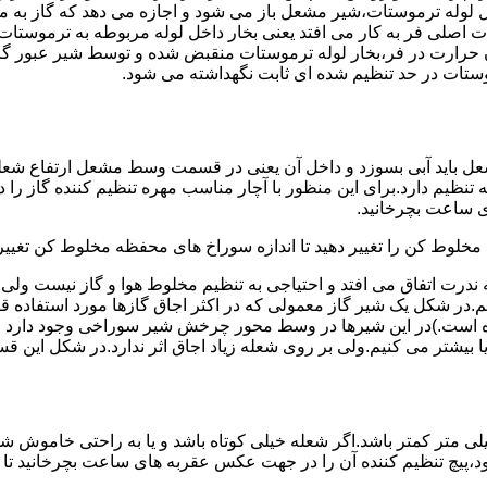
لوله ترموستات،شیر مشعل باز می شود و اجازه می دهد که گاز به م
اصلی فر به کار می افتد یعنی بخار داخل لوله مربوطه به ترموستات
مدن حرارت در فر،بخار لوله ترموستات منقبض شده و توسط شیر عبور گاز
ستات در حد تنظیم شده ای ثابت نگهداشته می شود.
تنظیم دارد.برای این منظور با آچار مناسب مهره تنظیم کننده گاز را
 ساعت بچرخانید.
ه مخلوط کن را تغییر دهید تا اندازه سوراخ های محفظه مخلوط کن تغییر
ندرت اتفاق می افتد و احتیاجی به تنظیم مخلوط هوا و گاز نیست و
یم.در شکل یک شیر گاز معمولی که در اکثر اجاق گازها مورد استفاده 
 است.)در این شیرها در وسط محور چرخش شیر سوراخی وجود دارد و د
یا بیشتر می کنیم.ولی بر روی شعله زیاد اجاق اثر ندارد.در شکل این 
شعله پیلوت باید آبی باشد و طول شعله پیلوت معمولا نباید از ۶ میلی متر کمتر باشد.اگر شعله خیلی کو
ه بود،پیچ تنظیم کننده آن را در جهت عکس عقربه های ساعت بچرخانید ت