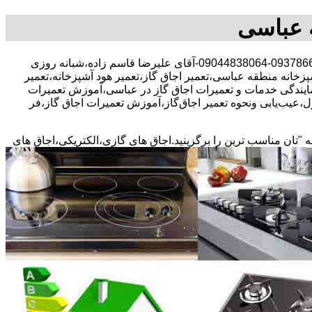
ه عباسی
30 در صد تخفیف بیمه رایگان،09378663156-09044838064-آقای علیرضا قاسم زاده،شبانه روزی
پزخانه منطقه عباسی،تعمیر اجاق گاز،تعمیر هود آشپزخانه،تعمیر
،نمایندگی خدمات و تعمیرات اجاق گاز در عباسی،آموزش تعمیرات
،عیب‌یابی ونحوه تعمیر اجاق‌گاز،آموزش تعمیرات اجاق گاز،فر
ه "تان مناسب ترین را برگزینید.اجاق های گازی،الکتریکی،اجاق های