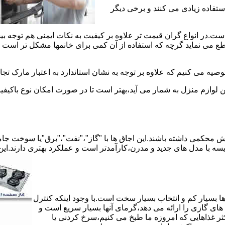
استفاده زیادی می کنند و برخی دیگر
است.در انواع گران قیمت تر علاوه بر کیفیت به نکات ایمنی هم توجه ب
 نماید گرچه که استفاده از آن کمی برای خانمها مشکل تر است لیکن 
صیه می کنیم که علاوه بر توجه به نشان استاندارد به اعتبار مارک تج
ن لوازم منزل به شمار می آید،بهتر است تا در صورت امکان نوع باکیفی
محکمی داشته باشند.این اجاق ها با "گاز"،"نفت"،"برق"یا سوخت جامد 
مقایسه با مدل های جدید و مدرن،کارآمدتر است و عملکرد بهتری دارند.این
 بسیار کم و انتخاب بسیار سخت است.با وجود اینکه کنترل
ای گازی را ارائه می دهد،گرمای آنها بسیار سریع است و
ثر غذاهایی که امروزه ما طبخ می کنیم،سرخ کردنی یا