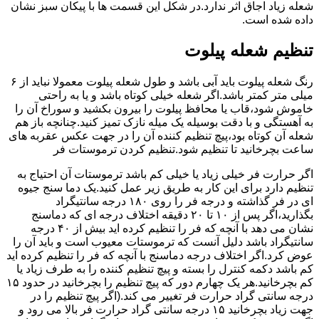
شعله زیاد اجاق اثر ندارد.در شکل این قسمت ها با پیکان سبز نشان
داده شده است.
تنظیم شعله پیلوت
رنگ شعله پیلوت باید آبی باشد و طول شعله پیلوت معمولا نباید از ۶
میلی متر کمتر باشد.اگر شعله خیلی کوتاه باشد و یا به راحتی
خاموش شود،قاب یا محافظ پیلوت را بیرون بکشید و سوراخ آن را
به آهستگی و با دقت بوسیله یک میله نازک تمیز کنید.چنانچه باز هم
شعله آن کوتاه بود،پیچ تنظیم کننده آن را در جهت عکس عقربه های
ساعت بچرخانید تا تنظیم شود.تنظیم کردن ترموستات فر
اگر حرارت فر خیلی زیاد یا خیلی کم باشد ترموستات آن احتیاج به
تنظیم دارد برای این کار به طریق زیر عمل کنید.یک دما سنج جیوه
ای در فر گذاشته و درجه فر را روی ۱۸۰ درجه سانتیگراد
بگذارید،اگر پس از ۱۰ تا ۲۰ دقیقه اختلاف درجه ای که دماسنج
نشان می دهد با آنچه که فر را تنظیم کرده اید بیش از ۴۰ درجه
سانتیگراد باشد دلیل آنست که ترموستات معیوب است و باید آن را
عوض کرد.اگر اختلاف درجه دماسنج با آنچه که فر را تنظیم کرده اید
کم باشد دکمه کنترل را بسته و پیچ تنظیم کننده را به طرف زیاد یا
کم بچرخانید.هر یک چهارم دور که پیچ تنظیم را بچرخانید در حدود ۱۵
درجه سانتی گراد حرارت فر تغییر می کند.(اگر پیچ تنظیم را در
جهت زیاد بچرخانید ۱۵ درجه سانتی گراد حرارت فر بالا می رود و