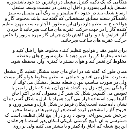
هنگامی که یک دکمه کنترل مشعل در زیادترین حد خود باشد،دوره
مشعل باید آبی بسوزد و داخل آن یعنی در قسمت وسط مشعل
ارتفاع شعله باید در حدود ۲۰ میلیمتر و به رنگ آبی متمایل به سبز
باشد.اگر شعله مطابق مشخصاتی که گفته شد نباشد،مخلوط گاز و
هوا احتیاج به تنظیم دارد.برای این منظور با آچار مناسب مهره تنظیم
کننده گاز را در جهت حرکت عقربه های ساعت بچرخانید تا جریان
گاز افزایش یابد و برای کاهش دادن جریان گاز مهره مزبور را عکس
حرکت عقربه های ساعت بچرخانید.
برای تغییر مقدار هوا،پیچ تنظیم کننده مخلوط هوا را شل کنید و
صفحه مخلوط کن را تغییر دهید تا اندازه سوراخ های محفظه
مخلوط کن تغییر کند و هوای بیشتر یا کمتری وارد محفظه شود.
همان طور که گفته شد در اجاق های جدید مشگل تنظیم گاز مشعل
به ندرت اتفاق می افتد و احتیاجی به تنظیم مخلوط هوا و گاز نیست
ولی در صورت مناسب نبودن شعله مشعل،مشکل می تواند از
گرفتگی سوراخ نازل و یا گشاد شدن آن باشد که نازل را تمیز یا
تعویض می کنیم.در شکل یک شیر گاز معمولی که در اکثر اجاق
گازها مورد استفاده قرار می گیرد همراه با نازل و شکل گسترده آن
نشان داده شده است.(پیکان قرمز در شکل نازل،و مسیر ورود و
خروج گاز را مشخص کرده است.)در این شیرها در وسط محور
چرخش شیر سوراخی وجود دارد و در آن پیچ قابل تنظیمی است که
دسترسی به آن با پیچ گوشتی باریکی امکان پذیر است.با چرخاندن
این پیچ شعله کم اجاق را،کمتر و یا بیشتر می کنیم.ولی بر روی