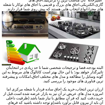
"آشپزخانه "تان مناسب ترین را برگزینید.اجاق های
گازی،الکتریکی،اجاق های بزرگ و قدیمی یا اجاق های توکار با شعله
های مجزا،انواع انتخاب هایی هستند که پیش روی شما قرار دارند.
البته بودجه،فضا و ترجیحات شخصی شما تا حد زیادی در انتخابتان
تاثیرگذار خواهد بود؛ با این حال بهتر است کاتالوگ های مربوط به این
گونه وسایل را مطالعه و مدل های مختلف اجاق،امکانات و پیشرفته
ترین فناوری های موجود را بررسی کنید.
ارزان ترین انتخاب،خرید یک اجاق ساده فردار با شعله مرکزی اما
امروزه مدل های عریض تر آن نیز به بازار عرضه شده است.قبل از
خرید،دقت کنید که فر آن مطابق با نیاز شما باشد (ظرفیت داخلی
آن باید از بیرون قابل برآورد باشد)و توجه داشته باشید که فرهای