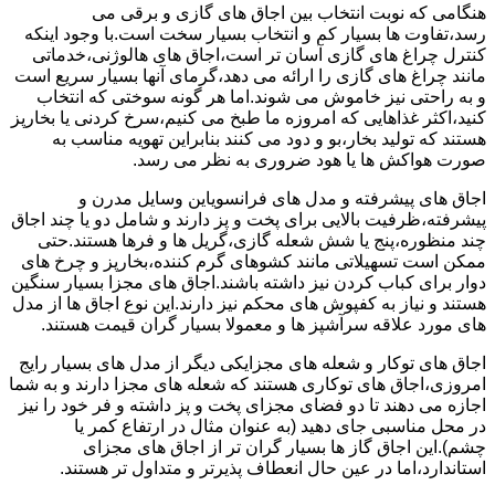
هنگامی که نوبت انتخاب بین اجاق های گازی و برقی می
رسد،تفاوت ها بسیار کم و انتخاب بسیار سخت است.با وجود اینکه
کنترل چراغ های گازی آسان تر است،اجاق های هالوژنی،خدماتی
مانند چراغ های گازی را ارائه می دهد،گرمای آنها بسیار سریع است
و به راحتی نیز خاموش می شوند.اما هر گونه سوختی که انتخاب
کنید،اکثر غذاهایی که امروزه ما طبخ می کنیم،سرخ کردنی یا بخارپز
هستند که تولید بخار،بو و دود می کنند بنابراین تهویه مناسب به
صورت هواکش ها یا هود ضروری به نظر می رسد.
اجاق های پیشرفته و مدل های فرانسویاین وسایل مدرن و
پیشرفته،ظرفیت بالایی برای پخت و پز دارند و شامل دو یا چند اجاق
چند منظوره،پنج یا شش شعله گازی،گریل ها و فرها هستند.حتی
ممکن است تسهیلاتی مانند کشوهای گرم کننده،بخارپز و چرخ های
دوار برای کباب کردن نیز داشته باشند.اجاق های مجزا بسیار سنگین
هستند و نیاز به کفپوش های محکم نیز دارند.این نوع اجاق ها از مدل
های مورد علاقه سرآشپز ها و معمولا بسیار گران قیمت هستند.
اجاق های توکار و شعله های مجزایکی دیگر از مدل های بسیار رایج
امروزی،اجاق های توکاری هستند که شعله های مجزا دارند و به شما
اجازه می دهند تا دو فضای مجزای پخت و پز داشته و فر خود را نیز
در محل مناسبی جای دهید (به عنوان مثال در ارتفاع کمر یا
چشم).این اجاق گاز ها بسیار گران تر از اجاق های مجزای
استاندارد،اما در عین حال انعطاف پذیرتر و متداول تر هستند.