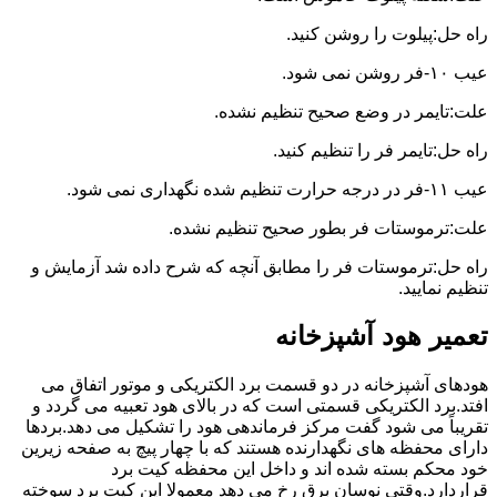
راه حل:پیلوت را روشن کنید.
عیب ۱۰-فر روشن نمی شود.
علت:تایمر در وضع صحیح تنظیم نشده.
راه حل:تایمر فر را تنظیم کنید.
عیب ۱۱-فر در درجه حرارت تنظیم شده نگهداری نمی شود.
علت:ترموستات فر بطور صحیح تنظیم نشده.
راه حل:ترموستات فر را مطابق آنچه که شرح داده شد آزمایش و
تنظیم نمایید.
تعمیر هود آشپزخانه
هودهای آشپزخانه در دو قسمت برد الکتریکی و موتور اتفاق می
افتد.برد الکتریکی قسمتی است که در بالای هود تعبیه می گردد و
تقریباً می شود گفت مرکز فرماندهی هود را تشکیل می دهد.بردها
دارای محفظه های نگهدارنده هستند که با چهار پیچ به صفحه زیرین
خود محکم بسته شده اند و داخل این محفظه کیت برد
قراردارد.وقتی نوسان برق رخ می دهد معمولا این کیت برد سوخته