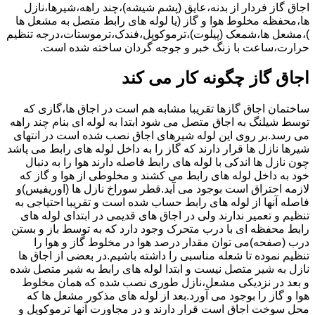
اجاق گاز فردار از بدنه،عایق (پشم شیشه)،چند راهه،شیرها،نازل
ها،محفظه مخلوط هوا و گاز (یا لوله های رابط متصل به مشعل ها
)،مشعل ها،شمعک (پیلوت)،ترموکوپل،فندک،ترموستات،درجه تنظیم
حرارت،ساعت با زنگ خبر و جوجه گردان ساخته شده است.
اجاق گاز چگونه کار می کند
ساختمان اجاق گازها تقریبا مشابه هم است در اجاق ها،گازی که
توسط شیلنگ به اجاق متصل می شود ابتدا به لوله ای بنام چند راهه
می رسد.بر روی این لوله شیرهای اجاق نصب شده است در انتهای
شیرها نازل ها قرار دارند که گاز را به داخل لوله های رابط می پاشد
چون نازل ها اندکی با لوله های رابط فاصله دارند هوا را به دنبال
خود به داخل لوله های رابط می کشند و مخلوطی از هوا و گاز که
لازمه احتراق است بوجود می آید.قطر سوراخ نازل ها (اوریفیس)و
فاصله آنها از لوله های رابط حساب شده است و تقریبا احتیاجی به
تنظیم و تعمیر ندارند ولی در اجاق های قدیمی در ابتدای لوله های
رابط محفظه ای با درب متحرک وجود دارد که به توسط باز و بستن
درب (صفحه)می توان مقدار درصد هوا در مخلوط گاز و هوا را
تنظیم نموده تا شعله مناسبی را داشته باشیم.در بعضی از اجاق ها
نازل به شیر متصل نیست و ابتدا لوله های رابط به شیر متصل شده
و بعد در نزدیکی مشعل،نازل طوری نصب شده که همان مخلوط
هوا و گاز را بوجود می آورد.بعد از لوله های مذکور مشعل ها که
محل سوخت اجاق است قرار دارند و در مجاورت آنها ترموکوپل و