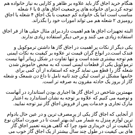
هنگام خرید اجاق گاز باید علاوه بر ظاهر و کارایی به نیاز خانواده هم
توجه کرد.برای خانواده های پرجمعیت اجاق های ۵ یا ۶ شعله
مناسب است اما یک خانواده کم جمعیت با یک اجاق ۴ شعله یا اجاق
رومیزی ۲ شعله هم می تواند امورات خود را بگذراند.
البته تجهیزات اجاق ها هم اهمیت دارد.برای مثال خیلی ها از فر اجاق
استفاده زیادی می کنند و برخی دیگر استفاده زیادی ندارند.
یکی دیگر از نکات پر اهمیت در اجاق گاز ها داشتن ترموکوبل و
فندک است.در انواع گران قیمت تر علاوه بر کیفیت به نکات ایمنی
هم توجه بیشتری شده است و تنها تفاوت در شکل زیباتر آنها نیست
ترموکوبل یکی از قطعات ایمنی است که به محض خاموش شدن
شعله گاز را قطع می نماید گرچه که استفاده از آن کمی برای
خانمها مشکل تر است لیکن چند ثانیه تامل تا داغ دن شمعک و شعله
گاز از بروز یک حادثه مقرون به صرفه تر است.
مهمترین شاخص در اجاق گاز ها اجباری بودن استاندارد در آنهاست
و توصیه می کنیم که علاوه بر توجه به نشان استاندارد به اعتبار
مارک تجاری و خدمات پس از فروش اجاق گاز نیز توجه نمایید.
از آنجایی که اجاق گاز یکی از پرمصرف ترین و در عین حال بادوام
ترین لوازم منزل به شمار می آید،بهتر است تا در صورت امکان نوع
باکیفیت تر آن خریداری شود چرا که گاهی هزینه تعمیر اجاق گاز
های بی کیفیت در طول چند سال بیشتر از یک اجاق گاز خوب می