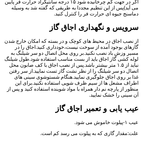
اگر در جهت کم چرخانیده شود ۱۵ درجه سانتیگراد حرارت فر پایین
می آید)پس از این تنظیم مجددا به طریقی که گفته شد به وسیله
دماسنج جیوه ای حرارت فر را کنترل کنید.
سرویس و نگهداری اجاق گاز
از نصب اجاق در محیط های کوچک و در بسته که امکان خارج شدن
گازهای بوجود آمده از سوخت نیست،خودداری کنید.اجاق را در
مسیر وزش باد نصب نکنید.بر روی محل اتصال دو سر شیلنگ به
لوله کشی گاز اجاق باید از بست مناسب استفاده شود.طول شیلنگ
نباید از ۱.۵ متر بیشتر باشد.پس از نصب اجاق با کف صابون محل
اتصال دو سر شیلنگ را از نظر نشت گاز تست نمایید.از سر رفتن
غذا بر روی اجاق جلوگیری نمایید.هنگام شستوشوی سینی های
اطراف مشعل ها از سیم ظرف شویی استفاده نکنید.برای این
منظور از پارچه نم دار همراه با مواد شوینده استفاده کنید و پس از
آن سینی را خشک نمایید.
عیب یابی و تعمیر اجاق گاز
عیب ۱-پیلوت خاموش می شود.
علت:مقدار گازی که به پیلوت می رسد کم است.