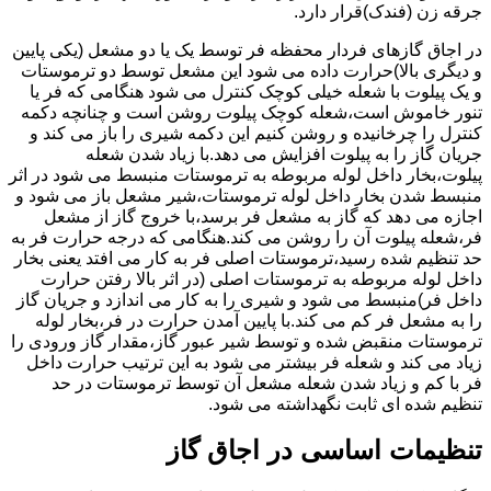
جرقه زن (فندک)قرار دارد.
در اجاق گازهای فردار محفظه فر توسط یک یا دو مشعل (یکی پایین
و دیگری بالا)حرارت داده می شود این مشعل توسط دو ترموستات
و یک پیلوت با شعله خیلی کوچک کنترل می شود هنگامی که فر یا
تنور خاموش است،شعله کوچک پیلوت روشن است و چنانچه دکمه
کنترل را چرخانیده و روشن کنیم این دکمه شیری را باز می کند و
جریان گاز را به پیلوت افزایش می دهد.با زیاد شدن شعله
پیلوت،بخار داخل لوله مربوطه به ترموستات منبسط می شود در اثر
منبسط شدن بخار داخل لوله ترموستات،شیر مشعل باز می شود و
اجازه می دهد که گاز به مشعل فر برسد،با خروج گاز از مشعل
فر،شعله پیلوت آن را روشن می کند.هنگامی که درجه حرارت فر به
حد تنظیم شده رسید،ترموستات اصلی فر به کار می افتد یعنی بخار
داخل لوله مربوطه به ترموستات اصلی (در اثر بالا رفتن حرارت
داخل فر)منبسط می شود و شیری را به کار می اندازد و جریان گاز
را به مشعل فر کم می کند.با پایین آمدن حرارت در فر،بخار لوله
ترموستات منقبض شده و توسط شیر عبور گاز،مقدار گاز ورودی را
زیاد می کند و شعله فر بیشتر می شود به این ترتیب حرارت داخل
فر با کم و زیاد شدن شعله مشعل آن توسط ترموستات در حد
تنظیم شده ای ثابت نگهداشته می شود.
تنظیمات اساسی در اجاق گاز