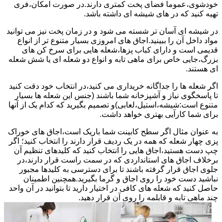
خودشوی،عموما فضای پخت کمتری دارند.در صورت امکان،فری
تهیه کنید که در های شیشه ای داشته باشد.
در شیشه ای آسان تر شسته می شود و در زمان پخت نیز می توانید
مواد داخل آن را ببینید.اجاق های امروزی بسیار متنوع تر از انواع
قدیمی است و دارای کباب پزها،شعله هایی برای سرخ کن های
بزرگ،جایی خاص برای ماهی تابه و انواع دو شعله ای یا شش شعله
ای هستند.
اگر شعله ها را جداگانه خریداری می کنید،در انتخاب خود دقت کنید
تا پاسخگوی نیاز و آشپزخانه شما باشند (جنس این شعله ها بسیار
متنوع است:شیشه،استیل،لعابی)و تصمیم بگیرید که کدام یک از آنها
برای شما کارآیی بهتری خواهد داشت.
به عنوان مثال اگر سطح کابینت شما باریک است،اجاق های خوراک
پزی چهار شعله که همه در یک ردیف قرار دارند را انتخاب کنید؛ اگر
چپ دست هستید،اجاق هایی را انتخاب کنید که کلیدهای تنظیم آن
برخلاف اجاق های استانداردی که در سمت راست قرار دارند،در
جلوی اجاق قرار گرفته باشند تا برای دسترسی به کلیدها مجبور
نباشید دست خود را روی اجاق و گرما بگیرید.همچنین اطمینان
حاصل کنید که شعله های کافی در اختیار دارید تا بتوانید در آن واحد
چند ماهی تابه و قابلمه را روی آن قرار دهید.