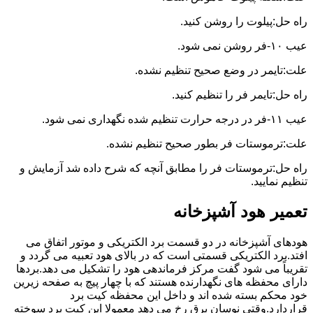
راه حل:پیلوت را روشن کنید.
عیب ۱۰-فر روشن نمی شود.
علت:تایمر در وضع صحیح تنظیم نشده.
راه حل:تایمر فر را تنظیم کنید.
عیب ۱۱-فر در درجه حرارت تنظیم شده نگهداری نمی شود.
علت:ترموستات فر بطور صحیح تنظیم نشده.
راه حل:ترموستات فر را مطابق آنچه که شرح داده شد آزمایش و
تنظیم نمایید.
تعمیر هود آشپزخانه
هودهای آشپزخانه در دو قسمت برد الکتریکی و موتور اتفاق می
افتد.برد الکتریکی قسمتی است که در بالای هود تعبیه می گردد و
تقریباً می شود گفت مرکز فرماندهی هود را تشکیل می دهد.بردها
دارای محفظه های نگهدارنده هستند که با چهار پیچ به صفحه زیرین
خود محکم بسته شده اند و داخل این محفظه کیت برد
قراردارد.وقتی نوسان برق رخ می دهد معمولا این کیت برد سوخته