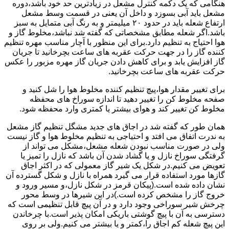
هنگامی که یک دکمه کنترل مشعل در زیادترین حد خود باشد،دوره
مشعل باید آبی بسوزد و داخل آن یعنی در قسمت وسط مشعل
ارتفاع شعله باید در حدود ۲۰ میلیمتر و به رنگ آبی متمایل به سبز
باشد.اگر شعله مطابق مشخصاتی که گفته شد نباشد،مخلوط گاز و
هوا احتیاج به تنظیم دارد.برای این منظور با آچار مناسب مهره تنظیم
کننده گاز را در جهت حرکت عقربه های ساعت بچرخانید تا جریان
گاز افزایش یابد و برای کاهش دادن جریان گاز مهره مزبور را عکس
حرکت عقربه های ساعت بچرخانید.
برای تغییر مقدار هوا،پیچ تنظیم کننده مخلوط هوا را شل کنید و
صفحه مخلوط کن را تغییر دهید تا اندازه سوراخ های محفظه
مخلوط کن تغییر کند و هوای بیشتر یا کمتری وارد محفظه شود.
همان طور که گفته شد در اجاق های جدید مشگل تنظیم گاز مشعل
به ندرت اتفاق می افتد و احتیاجی به تنظیم مخلوط هوا و گاز نیست
ولی در صورت مناسب نبودن شعله مشعل،مشکل می تواند از
گرفتگی سوراخ نازل و یا گشاد شدن آن باشد که نازل را تمیز یا
تعویض می کنیم.در شکل یک شیر گاز معمولی که در اکثر اجاق
گازها مورد استفاده قرار می گیرد همراه با نازل و شکل گسترده آن
نشان داده شده است.(پیکان قرمز در شکل نازل،و مسیر ورود و
خروج گاز را مشخص کرده است.)در این شیرها در وسط محور
چرخش شیر سوراخی وجود دارد و در آن پیچ قابل تنظیمی است که
دسترسی به آن با پیچ گوشتی باریکی امکان پذیر است.با چرخاندن
این پیچ شعله کم اجاق را،کمتر و یا بیشتر می کنیم.ولی بر روی