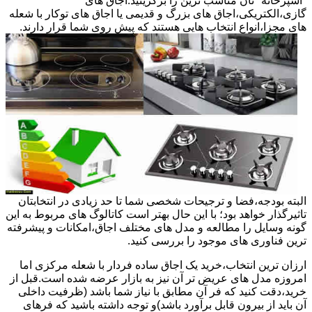
"آشپزخانه "تان مناسب ترین را برگزینید.اجاق های
گازی،الکتریکی،اجاق های بزرگ و قدیمی یا اجاق های توکار با شعله
های مجزا،انواع انتخاب هایی هستند که پیش روی شما قرار دارند.
البته بودجه،فضا و ترجیحات شخصی شما تا حد زیادی در انتخابتان
تاثیرگذار خواهد بود؛ با این حال بهتر است کاتالوگ های مربوط به این
گونه وسایل را مطالعه و مدل های مختلف اجاق،امکانات و پیشرفته
ترین فناوری های موجود را بررسی کنید.
ارزان ترین انتخاب،خرید یک اجاق ساده فردار با شعله مرکزی اما
امروزه مدل های عریض تر آن نیز به بازار عرضه شده است.قبل از
خرید،دقت کنید که فر آن مطابق با نیاز شما باشد (ظرفیت داخلی
آن باید از بیرون قابل برآورد باشد)و توجه داشته باشید که فرهای