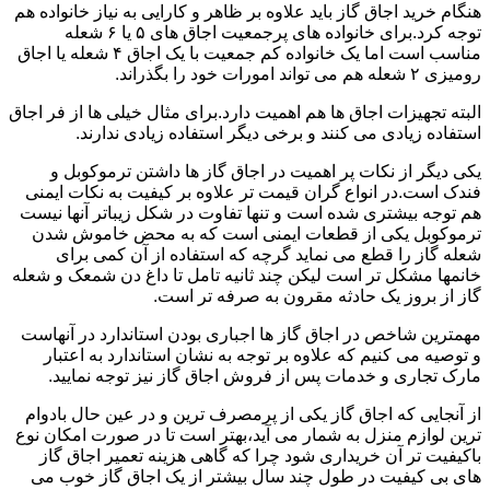
هنگام خرید اجاق گاز باید علاوه بر ظاهر و کارایی به نیاز خانواده هم
توجه کرد.برای خانواده های پرجمعیت اجاق های ۵ یا ۶ شعله
مناسب است اما یک خانواده کم جمعیت با یک اجاق ۴ شعله یا اجاق
رومیزی ۲ شعله هم می تواند امورات خود را بگذراند.
البته تجهیزات اجاق ها هم اهمیت دارد.برای مثال خیلی ها از فر اجاق
استفاده زیادی می کنند و برخی دیگر استفاده زیادی ندارند.
یکی دیگر از نکات پر اهمیت در اجاق گاز ها داشتن ترموکوبل و
فندک است.در انواع گران قیمت تر علاوه بر کیفیت به نکات ایمنی
هم توجه بیشتری شده است و تنها تفاوت در شکل زیباتر آنها نیست
ترموکوبل یکی از قطعات ایمنی است که به محض خاموش شدن
شعله گاز را قطع می نماید گرچه که استفاده از آن کمی برای
خانمها مشکل تر است لیکن چند ثانیه تامل تا داغ دن شمعک و شعله
گاز از بروز یک حادثه مقرون به صرفه تر است.
مهمترین شاخص در اجاق گاز ها اجباری بودن استاندارد در آنهاست
و توصیه می کنیم که علاوه بر توجه به نشان استاندارد به اعتبار
مارک تجاری و خدمات پس از فروش اجاق گاز نیز توجه نمایید.
از آنجایی که اجاق گاز یکی از پرمصرف ترین و در عین حال بادوام
ترین لوازم منزل به شمار می آید،بهتر است تا در صورت امکان نوع
باکیفیت تر آن خریداری شود چرا که گاهی هزینه تعمیر اجاق گاز
های بی کیفیت در طول چند سال بیشتر از یک اجاق گاز خوب می