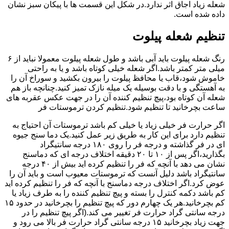
شعله زیاد اجاق اثر ندارد.در شکل این قسمت ها با پیکان سبز نشان
داده شده است.
تنظیم شعله پیلوت
رنگ شعله پیلوت باید آبی باشد و طول شعله پیلوت معمولا نباید از ۶
میلی متر کمتر باشد.اگر شعله خیلی کوتاه باشد و یا به راحتی
خاموش شود،قاب یا محافظ پیلوت را بیرون بکشید و سوراخ آن را
به آهستگی و با دقت بوسیله یک میله نازک تمیز کنید.چنانچه باز هم
شعله آن کوتاه بود،پیچ تنظیم کننده آن را در جهت عکس عقربه های
ساعت بچرخانید تا تنظیم شود.تنظیم کردن ترموستات فر
اگر حرارت فر خیلی زیاد یا خیلی کم باشد ترموستات آن احتیاج به
تنظیم دارد برای این کار به طریق زیر عمل کنید.یک دما سنج جیوه
ای در فر گذاشته و درجه فر را روی ۱۸۰ درجه سانتیگراد
بگذارید،اگر پس از ۱۰ تا ۲۰ دقیقه اختلاف درجه ای که دماسنج
نشان می دهد با آنچه که فر را تنظیم کرده اید بیش از ۴۰ درجه
سانتیگراد باشد دلیل آنست که ترموستات معیوب است و باید آن را
عوض کرد.اگر اختلاف درجه دماسنج با آنچه که فر را تنظیم کرده اید
کم باشد دکمه کنترل را بسته و پیچ تنظیم کننده را به طرف زیاد یا
کم بچرخانید.هر یک چهارم دور که پیچ تنظیم را بچرخانید در حدود ۱۵
درجه سانتی گراد حرارت فر تغییر می کند.(اگر پیچ تنظیم را در
جهت زیاد بچرخانید ۱۵ درجه سانتی گراد حرارت فر بالا می رود و