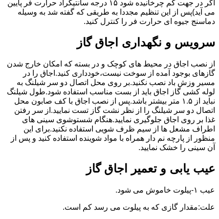
اگر در جهت کم چرخانیده شود ۱۵ درجه سانتیگراد حرارت فر پایین
می آید)پس از این تنظیم مجددا به طریقی که گفته شد به وسیله
دماسنج جیوه ای حرارت فر را کنترل کنید.
سرویس و نگهداری اجاق گاز
از نصب اجاق در محیط های کوچک و در بسته که امکان خارج شدن
گازهای بوجود آمده از سوخت نیست،خودداری کنید.اجاق را در
مسیر وزش باد نصب نکنید.بر روی محل اتصال دو سر شیلنگ به
لوله کشی گاز اجاق باید از بست مناسب استفاده شود.طول شیلنگ
نباید از ۱.۵ متر بیشتر باشد.پس از نصب اجاق با کف صابون محل
اتصال دو سر شیلنگ را از نظر نشت گاز تست نمایید.از سر رفتن
غذا بر روی اجاق جلوگیری نمایید.هنگام شستوشوی سینی های
اطراف مشعل ها از سیم ظرف شویی استفاده نکنید.برای این
منظور از پارچه نم دار همراه با مواد شوینده استفاده کنید و پس از
آن سینی را خشک نمایید.
عیب یابی و تعمیر اجاق گاز
عیب ۱-پیلوت خاموش می شود.
علت:مقدار گازی که به پیلوت می رسد کم است.