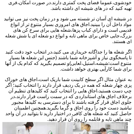
خودشوی،عموما فضای پخت کمتری دارند.در صورت امکان،فری
تهیه کنید که در های شیشه ای داشته باشد.
در شیشه ای آسان تر شسته می شود و در زمان پخت نیز می توانید
مواد داخل آن را ببینید.اجاق های امروزی بسیار متنوع تر از انواع
قدیمی است و دارای کباب پزها،شعله هایی برای سرخ کن های
بزرگ،جایی خاص برای ماهی تابه و انواع دو شعله ای یا شش شعله
ای هستند.
اگر شعله ها را جداگانه خریداری می کنید،در انتخاب خود دقت کنید
تا پاسخگوی نیاز و آشپزخانه شما باشند (جنس این شعله ها بسیار
متنوع است:شیشه،استیل،لعابی)و تصمیم بگیرید که کدام یک از آنها
برای شما کارآیی بهتری خواهد داشت.
به عنوان مثال اگر سطح کابینت شما باریک است،اجاق های خوراک
پزی چهار شعله که همه در یک ردیف قرار دارند را انتخاب کنید؛ اگر
چپ دست هستید،اجاق هایی را انتخاب کنید که کلیدهای تنظیم آن
برخلاف اجاق های استانداردی که در سمت راست قرار دارند،در
جلوی اجاق قرار گرفته باشند تا برای دسترسی به کلیدها مجبور
نباشید دست خود را روی اجاق و گرما بگیرید.همچنین اطمینان
حاصل کنید که شعله های کافی در اختیار دارید تا بتوانید در آن واحد
چند ماهی تابه و قابلمه را روی آن قرار دهید.