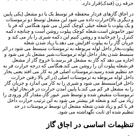
جرقه زن (فندک)قرار دارد.
در اجاق گازهای فردار محفظه فر توسط یک یا دو مشعل (یکی پایین
و دیگری بالا)حرارت داده می شود این مشعل توسط دو ترموستات
و یک پیلوت با شعله خیلی کوچک کنترل می شود هنگامی که فر یا
تنور خاموش است،شعله کوچک پیلوت روشن است و چنانچه دکمه
کنترل را چرخانیده و روشن کنیم این دکمه شیری را باز می کند و
جریان گاز را به پیلوت افزایش می دهد.با زیاد شدن شعله
پیلوت،بخار داخل لوله مربوطه به ترموستات منبسط می شود در اثر
منبسط شدن بخار داخل لوله ترموستات،شیر مشعل باز می شود و
اجازه می دهد که گاز به مشعل فر برسد،با خروج گاز از مشعل
فر،شعله پیلوت آن را روشن می کند.هنگامی که درجه حرارت فر به
حد تنظیم شده رسید،ترموستات اصلی فر به کار می افتد یعنی بخار
داخل لوله مربوطه به ترموستات اصلی (در اثر بالا رفتن حرارت
داخل فر)منبسط می شود و شیری را به کار می اندازد و جریان گاز
را به مشعل فر کم می کند.با پایین آمدن حرارت در فر،بخار لوله
ترموستات منقبض شده و توسط شیر عبور گاز،مقدار گاز ورودی را
زیاد می کند و شعله فر بیشتر می شود به این ترتیب حرارت داخل
فر با کم و زیاد شدن شعله مشعل آن توسط ترموستات در حد
تنظیم شده ای ثابت نگهداشته می شود.
تنظیمات اساسی در اجاق گاز