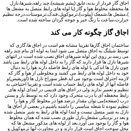
اجاق گاز فردار از بدنه،عایق (پشم شیشه)،چند راهه،شیرها،نازل
ها،محفظه مخلوط هوا و گاز (یا لوله های رابط متصل به مشعل ها
)،مشعل ها،شمعک (پیلوت)،ترموکوپل،فندک،ترموستات،درجه تنظیم
حرارت،ساعت با زنگ خبر و جوجه گردان ساخته شده است.
اجاق گاز چگونه کار می کند
ساختمان اجاق گازها تقریبا مشابه هم است در اجاق ها،گازی که
توسط شیلنگ به اجاق متصل می شود ابتدا به لوله ای بنام چند راهه
می رسد.بر روی این لوله شیرهای اجاق نصب شده است در انتهای
شیرها نازل ها قرار دارند که گاز را به داخل لوله های رابط می پاشد
چون نازل ها اندکی با لوله های رابط فاصله دارند هوا را به دنبال
خود به داخل لوله های رابط می کشند و مخلوطی از هوا و گاز که
لازمه احتراق است بوجود می آید.قطر سوراخ نازل ها (اوریفیس)و
فاصله آنها از لوله های رابط حساب شده است و تقریبا احتیاجی به
تنظیم و تعمیر ندارند ولی در اجاق های قدیمی در ابتدای لوله های
رابط محفظه ای با درب متحرک وجود دارد که به توسط باز و بستن
درب (صفحه)می توان مقدار درصد هوا در مخلوط گاز و هوا را
تنظیم نموده تا شعله مناسبی را داشته باشیم.در بعضی از اجاق ها
نازل به شیر متصل نیست و ابتدا لوله های رابط به شیر متصل شده
و بعد در نزدیکی مشعل،نازل طوری نصب شده که همان مخلوط
هوا و گاز را بوجود می آورد.بعد از لوله های مذکور مشعل ها که
محل سوخت اجاق است قرار دارند و در مجاورت آنها ترموکوپل و