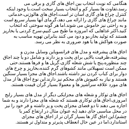
هنگامی که نوبت انتخاب بین اجاق های گازی و برقی می
رسد،تفاوت ها بسیار کم و انتخاب بسیار سخت است.با وجود اینکه
کنترل چراغ های گازی آسان تر است،اجاق های هالوژنی،خدماتی
مانند چراغ های گازی را ارائه می دهد،گرمای آنها بسیار سریع است
و به راحتی نیز خاموش می شوند.اما هر گونه سوختی که انتخاب
کنید،اکثر غذاهایی که امروزه ما طبخ می کنیم،سرخ کردنی یا بخارپز
هستند که تولید بخار،بو و دود می کنند بنابراین تهویه مناسب به
صورت هواکش ها یا هود ضروری به نظر می رسد.
اجاق های پیشرفته و مدل های فرانسویاین وسایل مدرن و
پیشرفته،ظرفیت بالایی برای پخت و پز دارند و شامل دو یا چند اجاق
چند منظوره،پنج یا شش شعله گازی،گریل ها و فرها هستند.حتی
ممکن است تسهیلاتی مانند کشوهای گرم کننده،بخارپز و چرخ های
دوار برای کباب کردن نیز داشته باشند.اجاق های مجزا بسیار سنگین
هستند و نیاز به کفپوش های محکم نیز دارند.این نوع اجاق ها از مدل
های مورد علاقه سرآشپز ها و معمولا بسیار گران قیمت هستند.
اجاق های توکار و شعله های مجزایکی دیگر از مدل های بسیار رایج
امروزی،اجاق های توکاری هستند که شعله های مجزا دارند و به شما
اجازه می دهند تا دو فضای مجزای پخت و پز داشته و فر خود را نیز
در محل مناسبی جای دهید (به عنوان مثال در ارتفاع کمر یا
چشم).این اجاق گاز ها بسیار گران تر از اجاق های مجزای
استاندارد،اما در عین حال انعطاف پذیرتر و متداول تر هستند.