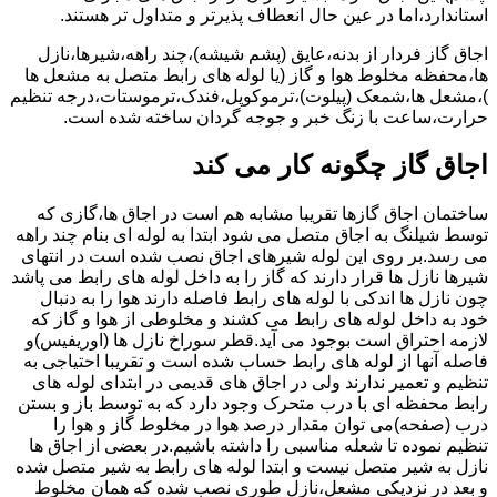
استاندارد،اما در عین حال انعطاف پذیرتر و متداول تر هستند.
اجاق گاز فردار از بدنه،عایق (پشم شیشه)،چند راهه،شیرها،نازل
ها،محفظه مخلوط هوا و گاز (یا لوله های رابط متصل به مشعل ها
)،مشعل ها،شمعک (پیلوت)،ترموکوپل،فندک،ترموستات،درجه تنظیم
حرارت،ساعت با زنگ خبر و جوجه گردان ساخته شده است.
اجاق گاز چگونه کار می کند
ساختمان اجاق گازها تقریبا مشابه هم است در اجاق ها،گازی که
توسط شیلنگ به اجاق متصل می شود ابتدا به لوله ای بنام چند راهه
می رسد.بر روی این لوله شیرهای اجاق نصب شده است در انتهای
شیرها نازل ها قرار دارند که گاز را به داخل لوله های رابط می پاشد
چون نازل ها اندکی با لوله های رابط فاصله دارند هوا را به دنبال
خود به داخل لوله های رابط می کشند و مخلوطی از هوا و گاز که
لازمه احتراق است بوجود می آید.قطر سوراخ نازل ها (اوریفیس)و
فاصله آنها از لوله های رابط حساب شده است و تقریبا احتیاجی به
تنظیم و تعمیر ندارند ولی در اجاق های قدیمی در ابتدای لوله های
رابط محفظه ای با درب متحرک وجود دارد که به توسط باز و بستن
درب (صفحه)می توان مقدار درصد هوا در مخلوط گاز و هوا را
تنظیم نموده تا شعله مناسبی را داشته باشیم.در بعضی از اجاق ها
نازل به شیر متصل نیست و ابتدا لوله های رابط به شیر متصل شده
و بعد در نزدیکی مشعل،نازل طوری نصب شده که همان مخلوط