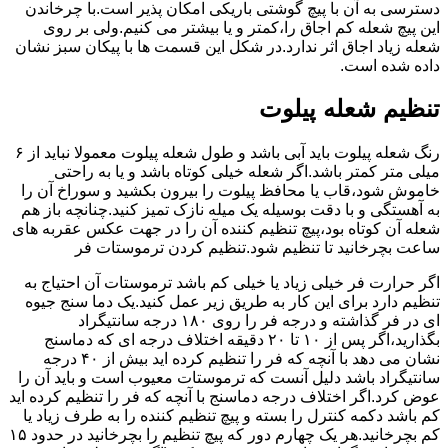
دسترسی به آن با پیچ گوشتی باریکی امکان پذیر است.با چرخاندن
این پیچ شعله کم اجاق را،کمتر و یا بیشتر می کنیم.ولی بر روی
شعله زیاد اجاق اثر ندارد.در شکل این قسمت ها با پیکان سبز نشان
داده شده است.
تنظیم شعله پیلوت
رنگ شعله پیلوت باید آبی باشد و طول شعله پیلوت معمولا نباید از ۶
میلی متر کمتر باشد.اگر شعله خیلی کوتاه باشد و یا به راحتی
خاموش شود،قاب یا محافظ پیلوت را بیرون بکشید و سوراخ آن را
به آهستگی و با دقت بوسیله یک میله نازک تمیز کنید.چنانچه باز هم
شعله آن کوتاه بود،پیچ تنظیم کننده آن را در جهت عکس عقربه های
ساعت بچرخانید تا تنظیم شود.تنظیم کردن ترموستات فر
اگر حرارت فر خیلی زیاد یا خیلی کم باشد ترموستات آن احتیاج به
تنظیم دارد برای این کار به طریق زیر عمل کنید.یک دما سنج جیوه
ای در فر گذاشته و درجه فر را روی ۱۸۰ درجه سانتیگراد
بگذارید،اگر پس از ۱۰ تا ۲۰ دقیقه اختلاف درجه ای که دماسنج
نشان می دهد با آنچه که فر را تنظیم کرده اید بیش از ۴۰ درجه
سانتیگراد باشد دلیل آنست که ترموستات معیوب است و باید آن را
عوض کرد.اگر اختلاف درجه دماسنج با آنچه که فر را تنظیم کرده اید
کم باشد دکمه کنترل را بسته و پیچ تنظیم کننده را به طرف زیاد یا
کم بچرخانید.هر یک چهارم دور که پیچ تنظیم را بچرخانید در حدود ۱۵