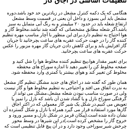
تنظیمات اساسی در اجاق گاز
هنگامی که یک دکمه کنترل مشعل در زیادترین حد خود باشد،دوره
مشعل باید آبی بسوزد و داخل آن یعنی در قسمت وسط مشعل
ارتفاع شعله باید در حدود ۲۰ میلیمتر و به رنگ آبی متمایل به سبز
باشد.اگر شعله مطابق مشخصاتی که گفته شد نباشد،مخلوط گاز و
هوا احتیاج به تنظیم دارد.برای این منظور با آچار مناسب مهره تنظیم
کننده گاز را در جهت حرکت عقربه های ساعت بچرخانید تا جریان
گاز افزایش یابد و برای کاهش دادن جریان گاز مهره مزبور را عکس
حرکت عقربه های ساعت بچرخانید.
برای تغییر مقدار هوا،پیچ تنظیم کننده مخلوط هوا را شل کنید و
صفحه مخلوط کن را تغییر دهید تا اندازه سوراخ های محفظه
مخلوط کن تغییر کند و هوای بیشتر یا کمتری وارد محفظه شود.
همان طور که گفته شد در اجاق های جدید مشگل تنظیم گاز مشعل
به ندرت اتفاق می افتد و احتیاجی به تنظیم مخلوط هوا و گاز نیست
ولی در صورت مناسب نبودن شعله مشعل،مشکل می تواند از
گرفتگی سوراخ نازل و یا گشاد شدن آن باشد که نازل را تمیز یا
تعویض می کنیم.در شکل یک شیر گاز معمولی که در اکثر اجاق
گازها مورد استفاده قرار می گیرد همراه با نازل و شکل گسترده آن
نشان داده شده است.(پیکان قرمز در شکل نازل،و مسیر ورود و
خروج گاز را مشخص کرده است.)در این شیرها در وسط محور
چرخش شیر سوراخی وجود دارد و در آن پیچ قابل تنظیمی است که