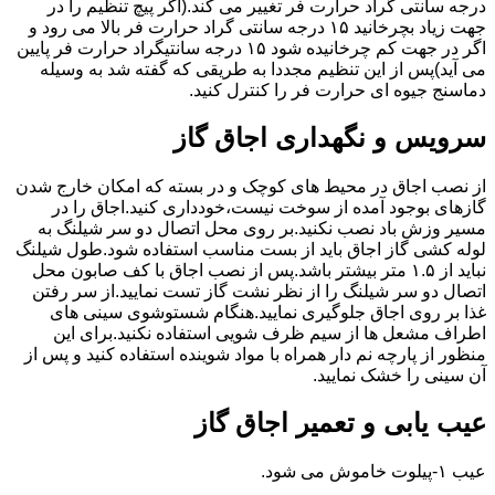
درجه سانتی گراد حرارت فر تغییر می کند.(اگر پیچ تنظیم را در
جهت زیاد بچرخانید ۱۵ درجه سانتی گراد حرارت فر بالا می رود و
اگر در جهت کم چرخانیده شود ۱۵ درجه سانتیگراد حرارت فر پایین
می آید)پس از این تنظیم مجددا به طریقی که گفته شد به وسیله
دماسنج جیوه ای حرارت فر را کنترل کنید.
سرویس و نگهداری اجاق گاز
از نصب اجاق در محیط های کوچک و در بسته که امکان خارج شدن
گازهای بوجود آمده از سوخت نیست،خودداری کنید.اجاق را در
مسیر وزش باد نصب نکنید.بر روی محل اتصال دو سر شیلنگ به
لوله کشی گاز اجاق باید از بست مناسب استفاده شود.طول شیلنگ
نباید از ۱.۵ متر بیشتر باشد.پس از نصب اجاق با کف صابون محل
اتصال دو سر شیلنگ را از نظر نشت گاز تست نمایید.از سر رفتن
غذا بر روی اجاق جلوگیری نمایید.هنگام شستوشوی سینی های
اطراف مشعل ها از سیم ظرف شویی استفاده نکنید.برای این
منظور از پارچه نم دار همراه با مواد شوینده استفاده کنید و پس از
آن سینی را خشک نمایید.
عیب یابی و تعمیر اجاق گاز
عیب ۱-پیلوت خاموش می شود.