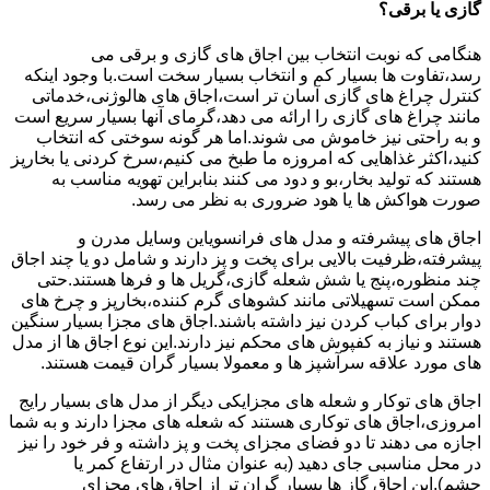
گازی یا برقی؟
هنگامی که نوبت انتخاب بین اجاق های گازی و برقی می
رسد،تفاوت ها بسیار کم و انتخاب بسیار سخت است.با وجود اینکه
کنترل چراغ های گازی آسان تر است،اجاق های هالوژنی،خدماتی
مانند چراغ های گازی را ارائه می دهد،گرمای آنها بسیار سریع است
و به راحتی نیز خاموش می شوند.اما هر گونه سوختی که انتخاب
کنید،اکثر غذاهایی که امروزه ما طبخ می کنیم،سرخ کردنی یا بخارپز
هستند که تولید بخار،بو و دود می کنند بنابراین تهویه مناسب به
صورت هواکش ها یا هود ضروری به نظر می رسد.
اجاق های پیشرفته و مدل های فرانسویاین وسایل مدرن و
پیشرفته،ظرفیت بالایی برای پخت و پز دارند و شامل دو یا چند اجاق
چند منظوره،پنج یا شش شعله گازی،گریل ها و فرها هستند.حتی
ممکن است تسهیلاتی مانند کشوهای گرم کننده،بخارپز و چرخ های
دوار برای کباب کردن نیز داشته باشند.اجاق های مجزا بسیار سنگین
هستند و نیاز به کفپوش های محکم نیز دارند.این نوع اجاق ها از مدل
های مورد علاقه سرآشپز ها و معمولا بسیار گران قیمت هستند.
اجاق های توکار و شعله های مجزایکی دیگر از مدل های بسیار رایج
امروزی،اجاق های توکاری هستند که شعله های مجزا دارند و به شما
اجازه می دهند تا دو فضای مجزای پخت و پز داشته و فر خود را نیز
در محل مناسبی جای دهید (به عنوان مثال در ارتفاع کمر یا
چشم).این اجاق گاز ها بسیار گران تر از اجاق های مجزای