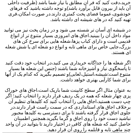
خرید،دقت کنید که فر آن مطابق با نیاز شما باشد (ظرفیت داخلی
آن باید از بیرون قابل برآورد باشد)و توجه داشته باشید که فرهای
خودشوی،عموما فضای پخت کمتری دارند.در صورت امکان،فری
تهیه کنید که در های شیشه ای داشته باشد.
در شیشه ای آسان تر شسته می شود و در زمان پخت نیز می توانید
مواد داخل آن را ببینید.اجاق های امروزی بسیار متنوع تر از انواع
قدیمی است و دارای کباب پزها،شعله هایی برای سرخ کن های
بزرگ،جایی خاص برای ماهی تابه و انواع دو شعله ای یا شش شعله
ای هستند.
اگر شعله ها را جداگانه خریداری می کنید،در انتخاب خود دقت کنید
تا پاسخگوی نیاز و آشپزخانه شما باشند (جنس این شعله ها بسیار
متنوع است:شیشه،استیل،لعابی)و تصمیم بگیرید که کدام یک از آنها
برای شما کارآیی بهتری خواهد داشت.
به عنوان مثال اگر سطح کابینت شما باریک است،اجاق های خوراک
پزی چهار شعله که همه در یک ردیف قرار دارند را انتخاب کنید؛ اگر
چپ دست هستید،اجاق هایی را انتخاب کنید که کلیدهای تنظیم آن
برخلاف اجاق های استانداردی که در سمت راست قرار دارند،در
جلوی اجاق قرار گرفته باشند تا برای دسترسی به کلیدها مجبور
نباشید دست خود را روی اجاق و گرما بگیرید.همچنین اطمینان
حاصل کنید که شعله های کافی در اختیار دارید تا بتوانید در آن واحد
چند ماهی تابه و قابلمه را روی آن قرار دهید.