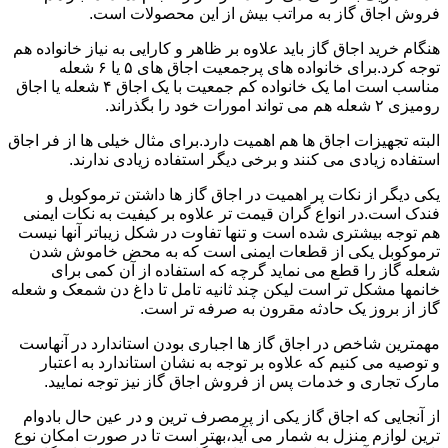
فروش اجاق گاز به مراتب بیش از این محصولات است.
هنگام خرید اجاق گاز باید علاوه بر ظاهر و کارایی به نیاز خانواده هم
توجه کرد.برای خانواده های پرجمعیت اجاق های ۵ یا ۶ شعله
مناسب است اما یک خانواده کم جمعیت با یک اجاق ۴ شعله یا اجاق
رومیزی ۲ شعله هم می تواند امورات خود را بگذراند.
البته تجهیزات اجاق ها هم اهمیت دارد.برای مثال خیلی ها از فر اجاق
استفاده زیادی می کنند و برخی دیگر استفاده زیادی ندارند.
یکی دیگر از نکات پر اهمیت در اجاق گاز ها داشتن ترموکوبل و
فندک است.در انواع گران قیمت تر علاوه بر کیفیت به نکات ایمنی
هم توجه بیشتری شده است و تنها تفاوت در شکل زیباتر آنها نیست
ترموکوبل یکی از قطعات ایمنی است که به محض خاموش شدن
شعله گاز را قطع می نماید گرچه که استفاده از آن کمی برای
خانمها مشکل تر است لیکن چند ثانیه تامل تا داغ دن شمعک و شعله
گاز از بروز یک حادثه مقرون به صرفه تر است.
مهمترین شاخص در اجاق گاز ها اجباری بودن استاندارد در آنهاست
و توصیه می کنیم که علاوه بر توجه به نشان استاندارد به اعتبار
مارک تجاری و خدمات پس از فروش اجاق گاز نیز توجه نمایید.
از آنجایی که اجاق گاز یکی از پرمصرف ترین و در عین حال بادوام
ترین لوازم منزل به شمار می آید،بهتر است تا در صورت امکان نوع