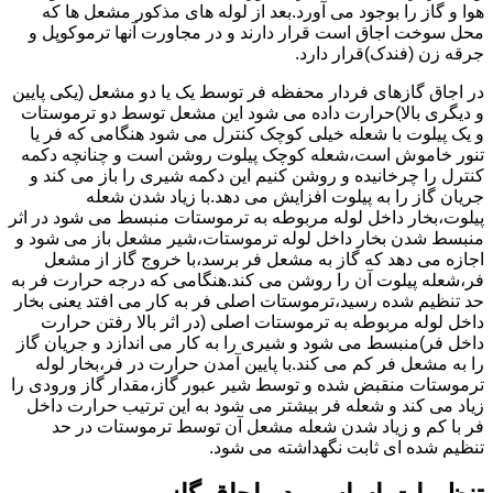
هوا و گاز را بوجود می آورد.بعد از لوله های مذکور مشعل ها که
محل سوخت اجاق است قرار دارند و در مجاورت آنها ترموکوپل و
جرقه زن (فندک)قرار دارد.
در اجاق گازهای فردار محفظه فر توسط یک یا دو مشعل (یکی پایین
و دیگری بالا)حرارت داده می شود این مشعل توسط دو ترموستات
و یک پیلوت با شعله خیلی کوچک کنترل می شود هنگامی که فر یا
تنور خاموش است،شعله کوچک پیلوت روشن است و چنانچه دکمه
کنترل را چرخانیده و روشن کنیم این دکمه شیری را باز می کند و
جریان گاز را به پیلوت افزایش می دهد.با زیاد شدن شعله
پیلوت،بخار داخل لوله مربوطه به ترموستات منبسط می شود در اثر
منبسط شدن بخار داخل لوله ترموستات،شیر مشعل باز می شود و
اجازه می دهد که گاز به مشعل فر برسد،با خروج گاز از مشعل
فر،شعله پیلوت آن را روشن می کند.هنگامی که درجه حرارت فر به
حد تنظیم شده رسید،ترموستات اصلی فر به کار می افتد یعنی بخار
داخل لوله مربوطه به ترموستات اصلی (در اثر بالا رفتن حرارت
داخل فر)منبسط می شود و شیری را به کار می اندازد و جریان گاز
را به مشعل فر کم می کند.با پایین آمدن حرارت در فر،بخار لوله
ترموستات منقبض شده و توسط شیر عبور گاز،مقدار گاز ورودی را
زیاد می کند و شعله فر بیشتر می شود به این ترتیب حرارت داخل
فر با کم و زیاد شدن شعله مشعل آن توسط ترموستات در حد
تنظیم شده ای ثابت نگهداشته می شود.