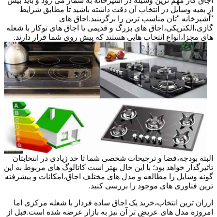
اجاق گاز مهم ترین وسیله در آشپزخانه به شمار می رود و باید بیش
از بقیه وسایل در انتخاب آن دقت داشته باشید تا مطابق شرایط
"آشپزخانه "تان مناسب ترین را برگزینید.اجاق های
گازی،الکتریکی،اجاق های بزرگ و قدیمی یا اجاق های توکار با شعله
های مجزا،انواع انتخاب هایی هستند که پیش روی شما قرار دارند.
البته بودجه،فضا و ترجیحات شخصی شما تا حد زیادی در انتخابتان
تاثیرگذار خواهد بود؛ با این حال بهتر است کاتالوگ های مربوط به این
گونه وسایل را مطالعه و مدل های مختلف اجاق،امکانات و پیشرفته
ترین فناوری های موجود را بررسی کنید.
ارزان ترین انتخاب،خرید یک اجاق ساده فردار با شعله مرکزی اما
امروزه مدل های عریض تر آن نیز به بازار عرضه شده است.قبل از