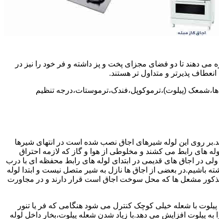
 می دهند تا دو فضای مجزای پخت و پز داشته و فر خود را نیز در
انعطاف پذیرتر و متداول تر هستند.
ل ها،شمعک (پیلوت)،ترموکوپل،فندک،ترموستات،درجه تنظیم
سد.بر روی این لوله شیرهای اجاق نصب شده است در انتهای شیرها
 لوله های رابط می کشند و مخلوطی از هوا و گاز که لازمه احتراق
 ولی در اجاق های قدیمی در ابتدای لوله های رابط محفظه ای با درب
ه باشیم.در بعضی از اجاق ها نازل به شیر متصل نیست و ابتدا لوله
 مذکور مشعل ها که محل سوخت اجاق است قرار دارند و در مجاورت
یلوت با شعله خیلی کوچک کنترل می شود هنگامی که فر یا تنور
ه پیلوت افزایش می دهد.با زیاد شدن شعله پیلوت،بخار داخل لوله