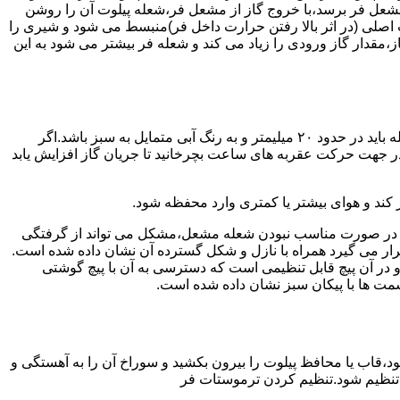
شعل فر برسد،با خروج گاز از مشعل فر،شعله پیلوت آن را روشن
 اصلی (در اثر بالا رفتن حرارت داخل فر)منبسط می شود و شیری را
،مقدار گاز ورودی را زیاد می کند و شعله فر بیشتر می شود به این
هنگامی که یک دکمه کنترل مشعل در زیادترین حد خود باشد،دوره مشعل باید آبی بسوزد و داخل آن یعنی در قسمت وسط مشعل ارتفاع شعله باید در حدود ۲۰ میلیمتر و به رنگ آبی متمایل به سبز باشد.اگر
 در جهت حرکت عقربه های ساعت بچرخانید تا جریان گاز افزایش یابد
 کند و هوای بیشتر یا کمتری وارد محفظه شود.
لی در صورت مناسب نبودن شعله مشعل،مشکل می تواند از گرفتگی
قرار می گیرد همراه با نازل و شکل گسترده آن نشان داده شده است.
ر آن پیچ قابل تنظیمی است که دسترسی به آن با پیچ گوشتی
قسمت ها با پیکان سبز نشان داده شده است.
تاه باشد و یا به راحتی خاموش شود،قاب یا محافظ پیلوت را بیرون بکشید و سوراخ آن را به آهستگی و
ا تنظیم شود.تنظیم کردن ترموستات فر