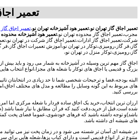
تعمیر اجاق
تعمیر اجاق گاز تهران نو
،
تعمیر هود آشپزخانه تهران نو
،
تعمیر اجاق گاز 
مجرب،تعمیر اجاق گاز محدوده تهران نو،
تعمیر هود آشپزخانه محدوده ت
شرکت،تعمیر اجاق گاز ادارات،تعمیر اجاق گاز شرکت در تهران نو،تعمیر
گاز،فر گاز،رومیزی،توکار در تهران نو،آموزش تعمیرات اجاق گاز،فر 
گاز،رومیزی،توکار منزل در تهران نو،
اجاق گاز مهم ترین وسیله در آشپزخانه به شمار می رود و باید بیش از
بزرگ و قدیمی یا اجاق های توکار با شعله های مجزا،انواع انتخاب های
البته بودجه،فضا و ترجیحات شخصی شما تا حد زیادی در انتخابتان تاثیرگ
های مربوط به این گونه وسایل را مطالعه و مدل های مختلف اجاق،امک
بررسی کنید.
ارزان ترین انتخاب،خرید یک اجاق ساده فردار با شعله مرکزی اما امر
شده است.قبل از خرید،دقت کنید که فر آن مطابق با نیاز شما باشد (ظر
باشد)و توجه داشته باشید که فرهای خودشوی،عموما فضای پخت کمتری
های شیشه ای داشته باشد.
در شیشه ای آسان تر شسته می شود و در زمان پخت نیز می توانید مواد
متنوع تر از انواع قدیمی است و دارای کباب پزها،شعله هایی برای س