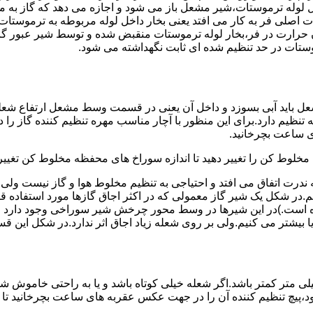
لوله ترموستات،شیر مشعل باز می شود و اجازه می دهد که گاز به م
اصلی فر به کار می افتد یعنی بخار داخل لوله مربوطه به ترموستات
مدن حرارت در فر،بخار لوله ترموستات منقبض شده و توسط شیر عبور گاز
ستات در حد تنظیم شده ای ثابت نگهداشته می شود.
تنظیم دارد.برای این منظور با آچار مناسب مهره تنظیم کننده گاز را
 ساعت بچرخانید.
ه مخلوط کن را تغییر دهید تا اندازه سوراخ های محفظه مخلوط کن تغییر
ندرت اتفاق می افتد و احتیاجی به تنظیم مخلوط هوا و گاز نیست و
یم.در شکل یک شیر گاز معمولی که در اکثر اجاق گازها مورد استفاده 
 است.)در این شیرها در وسط محور چرخش شیر سوراخی وجود دارد و د
یا بیشتر می کنیم.ولی بر روی شعله زیاد اجاق اثر ندارد.در شکل این 
شعله پیلوت باید آبی باشد و طول شعله پیلوت معمولا نباید از ۶ میلی متر کمتر باشد.اگر شعله خیلی کو
ه بود،پیچ تنظیم کننده آن را در جهت عکس عقربه های ساعت بچرخانید ت