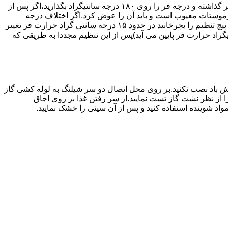
اگر حرارت فر خیلی زیاد یا خیلی کم باشد ترموستات آن احتیاج به تنظیم دارد برای این کار به طریق زیر عمل کنید.یک دما سنج جیوه ای در فر گذاشته و درجه فر را روی ۱۸۰ درجه سانتیگراد بگذارید،اگر پس از
نظیم کرده اید بیش از ۴۰ درجه سانتیگراد باشد دلیل آنست که ترموستات معیوب است و باید آن را عوض کرد.اگر اختلاف درجه
دماسنج با آنچه که فر را تنظیم کرده اید کم باشد دکمه کنترل را بسته و پیچ تنظیم کننده را به طرف زیاد یا کم بچرخانید.هر یک چهارم دور که پیچ تنظیم را بچرخانید در حدود ۱۵ درجه سانتی گراد حرارت فر تغییر
جهت زیاد بچرخانید ۱۵ درجه سانتی گراد حرارت فر بالا می رود و اگر در جهت کم چرخانیده شود ۱۵ درجه سانتیگراد حرارت فر پایین می آید)پس از این تنظیم مجددا به طریقی که
 باد نصب نکنید.بر روی محل اتصال دو سر شیلنگ به لوله کشی گاز
محل اتصال دو سر شیلنگ را از نظر نشت گاز تست نمایید.از سر رفتن غذا بر روی اجاق
د شوینده استفاده کنید و پس از آن سینی را خشک نمایید.