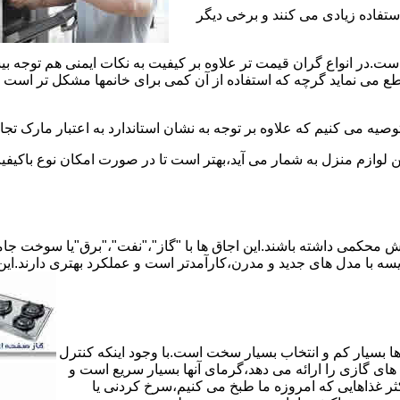
استفاده زیادی می کنند و برخی دیگر
است.در انواع گران قیمت تر علاوه بر کیفیت به نکات ایمنی هم توجه ب
 نماید گرچه که استفاده از آن کمی برای خانمها مشکل تر است لیکن 
صیه می کنیم که علاوه بر توجه به نشان استاندارد به اعتبار مارک تج
ن لوازم منزل به شمار می آید،بهتر است تا در صورت امکان نوع باکیفی
محکمی داشته باشند.این اجاق ها با "گاز"،"نفت"،"برق"یا سوخت جامد 
مقایسه با مدل های جدید و مدرن،کارآمدتر است و عملکرد بهتری دارند.این
 بسیار کم و انتخاب بسیار سخت است.با وجود اینکه کنترل
ای گازی را ارائه می دهد،گرمای آنها بسیار سریع است و
ثر غذاهایی که امروزه ما طبخ می کنیم،سرخ کردنی یا