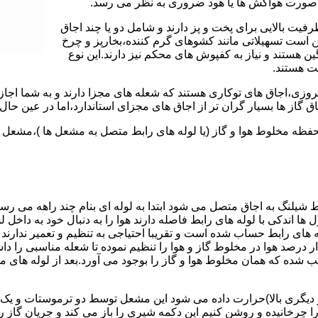
 به صورت هواکش ها یا هود ضروری به نظر می رسد.
یت بالایی برای پخت و پز دارند و شامل دو یا چند اجاق
 است تسهیلاتی مانند کشوهای گرم کننده،بخارپز و چرخ
ن هستند و نیاز به کفپوش های محکم نیز دارند.این نوع
مت هستند.
روزی،اجاق های توکاری هستند که شعله های مجزا دارند و به شما اجازه
 گاز ها بسیار گران تر از اجاق های مجزای استاندارد،اما در عین حال 
،محفظه مخلوط هوا و گاز (یا لوله های رابط متصل به مشعل ها )،مشع
 شیلنگ به اجاق متصل می شود ابتدا به لوله ای بنام چند راهه می ر
ل ها اندکی با لوله های رابط فاصله دارند هوا را به دنبال خود به داخل
ه های رابط حساب شده است و تقریبا احتیاجی به تنظیم و تعمیر ندارند
رصد هوا در مخلوط گاز و هوا را تنظیم نموده تا شعله مناسبی را داشت
شده که همان مخلوط هوا و گاز را بوجود می آورد.بعد از لوله های
 دیگری بالا)حرارت داده می شود این مشعل توسط دو ترموستات و یک پ
انیده و روشن کنیم این دکمه شیری را باز می کند و جریان گاز را ب