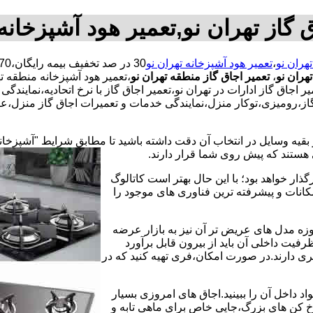
 گاز تهران نو,تعمیر هود آشپزخانه
تهران نو
،
تعمیر هود آشپزخانه تهران نو
هران نو
،
تعمیر اجاق گاز منطقه تهران نو
،تعمیر هود آشپزخانه منطقه ته
 اجاق گاز ادارات در تهران نو،تعمیر اجاق گاز با نرخ اتحادیه،نمایند
گاز،رومیزی،توکار منزل،نمایندگی خدمات و تعمیرات اجاق گاز منزل،عی
 بقیه وسایل در انتخاب آن دقت داشته باشید تا مطابق شرایط "آشپزخان
ی هستند که پیش روی شما قرار دارند.
ذار خواهد بود؛ با این حال بهتر است کاتالوگ
انات و پیشرفته ترین فناوری های موجود را
وزه مدل های عریض تر آن نیز به بازار عرضه
فیت داخلی آن باید از بیرون قابل برآورد
 دارند.در صورت امکان،فری تهیه کنید که در
 داخل آن را ببینید.اجاق های امروزی بسیار
رخ کن های بزرگ،جایی خاص برای ماهی تابه و