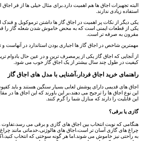
البته تجهیزات اجاق ها هم اهمیت دارد.برای مثال خیلی ها از فر اجاق 
استفاده زیادی ندارند.
یکی دیگر از نکات پر اهمیت در اجاق گاز ها داشتن ترموکوبل و فندک 
یکی از قطعات ایمنی است که به محض خاموش شدن شعله گاز را قطع می
مقرون به صرفه تر است.
مهمترین شاخص در اجاق گاز ها اجباری بودن استاندارد در آنهاست و تو
از آنجایی که اجاق گاز یکی از پرمصرف ترین و در عین حال بادوام تری
کیفیت در طول چند سال بیشتر از یک اجاق گاز خوب می شود.
راهنمای خرید اجاق فردار،آشنایی با مدل های اجاق گاز
اجاق های قدیمی دارای پوشش لعابی بسیار سنگین هستند و باید کفپوش 
این نوع اجاق ها را ترجیح می دهند،بر این باورند که این اجاق ها در 
این قابلیت را دارند که منازل شما را گرم کنند.
گازی یا برقی؟
هنگامی که نوبت انتخاب بین اجاق های گازی و برقی می رسد،تفاوت ها
چراغ های گازی آسان تر است،اجاق های هالوژنی،خدماتی مانند چراغ ه
به راحتی نیز خاموش می شوند.اما هر گونه سوختی که انتخاب کنید،اک