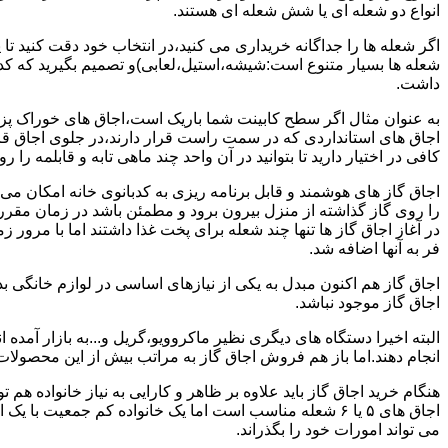
انواع دو شعله ای یا شش شعله ای هستند.
اگر شعله ها را جداگانه خریداری می کنید،در انتخاب خود دقت کنید تا
شعله ها بسیار متنوع است:شیشه،استیل،لعابی)و تصمیم بگیرید که کدام
داشت.
به عنوان مثال اگر سطح کابینت شما باریک است،اجاق های خوراک پزی 
اجاق های استانداردی که در سمت راست قرار دارند،در جلوی اجاق قرا
کافی در اختیار دارید تا بتوانید در آن واحد چند ماهی تابه و قابلمه را ر
اجاق گاز های هوشمند و قابل برنامه ریزی به کدبانوی خانه امکان می 
را روی گاز گذاشته از منزل بیرون برود و مطمئن باشد در زمان مقر
در آغاز اجاق گاز ها تنها چند شعله برای پخت غذا داشتند اما با مرور
فر به آنها اضافه شد.
اجاق گاز هم اکنون مبدل به یکی از نیازهای اساسی در لوازم خانگی ب
اجاق گاز موجود نباشد.
البته اخیرا دستگاه های دیگری نظیر ماکروویو،گریل و...به بازار آمده ان
انجام دهند.اما باز هم فروش اجاق گاز به مراتب بیش از این محصولا
هنگام خرید اجاق گاز باید علاوه بر ظاهر و کارایی به نیاز خانواده هم
می تواند امورات خود را بگذراند.