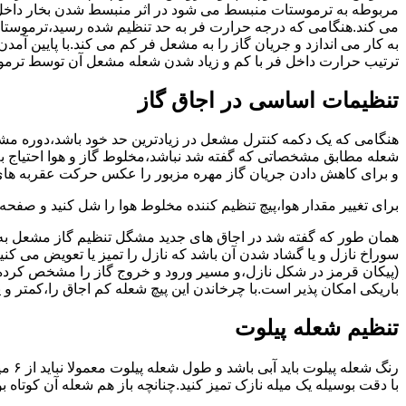
مربوطه به ترموستات منبسط می شود در اثر منبسط شدن بخار داخل 
می کند.هنگامی که درجه حرارت فر به حد تنظیم شده رسید،ترموستات 
به کار می اندازد و جریان گاز را به مشعل فر کم می کند.با پایین آ
ترتیب حرارت داخل فر با کم و زیاد شدن شعله مشعل آن توسط ترمو
تنظیمات اساسی در اجاق گاز
شعله مطابق مشخصاتی که گفته شد نباشد،مخلوط گاز و هوا احتیاج به 
و برای کاهش دادن جریان گاز مهره مزبور را عکس حرکت عقربه های
برای تغییر مقدار هوا،پیچ تنظیم کننده مخلوط هوا را شل کنید و صفح
همان طور که گفته شد در اجاق های جدید مشگل تنظیم گاز مشعل به 
سوراخ نازل و یا گشاد شدن آن باشد که نازل را تمیز یا تعویض می کن
(پیکان قرمز در شکل نازل،و مسیر ورود و خروج گاز را مشخص کرده
باریکی امکان پذیر است.با چرخاندن این پیچ شعله کم اجاق را،کمتر و 
تنظیم شعله پیلوت
رنگ 
با دقت بوسیله یک میله نازک تمیز کنید.چنانچه باز هم شعله آن کوتا