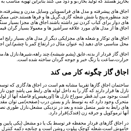
بخارپز هستند که تولید بخار،بو و دود می کنند بنابراین تهویه مناسب
اجاق های پیشرفته و مدل های فرانسویاین وسایل مدرن و پیشرفته،ظرف
چند منظوره،پنج یا شش شعله گازی،گریل ها و فرها هستند.حتی ممکن
های دوار برای کباب کردن نیز داشته باشند.اجاق های مجزا بسیار سنگی
اجاق ها از مدل های مورد علاقه سرآشپز ها و معمولا بسیار گران قی
اجاق های توکار و شعله های مجزایکی دیگر از مدل های بسیار رایج ام
محل مناسبی جای دهید (به عنوان مثال در ارتفاع کمر یا چشم).این اجاق
اجاق گاز فردار از بدنه،عایق (پشم شیشه)،چند راهه،شیرها،نازل ها
حرارت،ساعت با زنگ خبر و جوجه گردان ساخته شده است.
اجاق گاز چگونه کار می کند
ساختمان اجاق گازها تقریبا مشابه هم است در اجاق ها،گازی که توسط
نازل ها قرار دارند که گاز را به داخل لوله های رابط می پاشد چون ناز
است بوجود می آید.قطر سوراخ نازل ها (اوریفیس)و فاصله آنها از لول
متحرک وجود دارد که به توسط باز و بستن درب (صفحه)می توان مقدار د
های رابط به شیر متصل شده و بعد در نزدیکی مشعل،نازل طوری نصب 
آنها ترموکوپل و جرقه زن (فندک)قرار دارد.
در اجاق گازهای فردار محفظه فر توسط یک یا دو مشعل (یکی پایین و
خاموش است،شعله کوچک پیلوت روشن است و چنانچه دکمه کنترل را چرخ