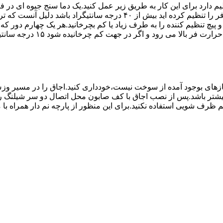
۱۰ تا ۲۰ دقیقه اختلاف درجه ای که دماسنج نشان می دهد با آنچه که فر را ت
می کند.(اگر پیچ تنظیم را در 
های بوجود آمده از سوخت نیست،خودداری کنید.اجاق را در مسیر وزش
د از بست مناسب استفاده شود.طول شیلنگ نباید از ۱.۵ متر بیشتر باشد.پس از نصب اجاق با کف صابون 
 شویی استفاده نکنید.برای این منظور از پارچه نم دار همراه با موا