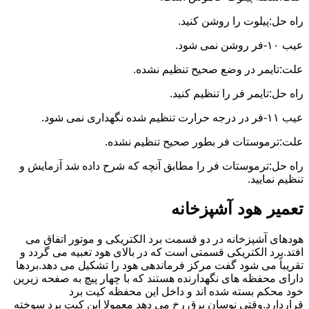
راه حل:پیلوت را روشن کنید.
عیب ۱۰-فر روشن نمی شود.
علت:تایمر در وضع صحیح تنظیم نشده.
راه حل:تایمر فر را تنظیم کنید.
عیب ۱۱-فر در درجه حرارت تنظیم شده نگهداری نمی شود.
علت:ترموستات فر بطور صحیح تنظیم نشده.
راه حل:ترموستات فر را مطابق آنچه که شرح داده شد آزمایش و
تنظیم نمایید.
تعمیر هود آشپزخانه
هودهای آشپزخانه در دو قسمت برد الکتریکی و موتور اتفاق می
افتد.برد الکتریکی قسمتی است که در بالای هود تعبیه می گردد و
تقریباً می شود گفت مرکز فرماندهی هود را تشکیل می دهد.بردها
دارای محفظه های نگهدارنده هستند که با چهار پیچ به صفحه زیرین
خود محکم بسته شده اند و داخل این محفظه کیت برد
قراردارد.وقتی نوسان برق رخ می دهد معمولا این کیت برد سوخته