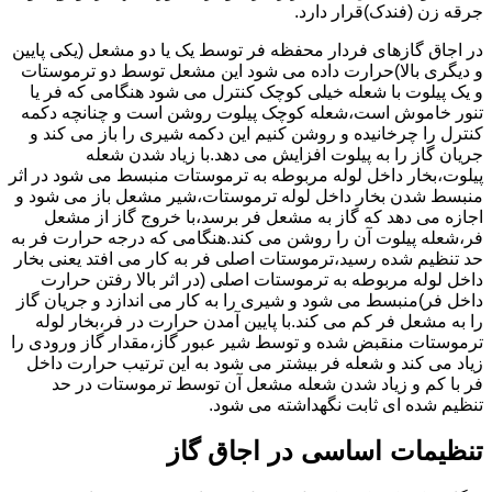
جرقه زن (فندک)قرار دارد.
در اجاق گازهای فردار محفظه فر توسط یک یا دو مشعل (یکی پایین
و دیگری بالا)حرارت داده می شود این مشعل توسط دو ترموستات
و یک پیلوت با شعله خیلی کوچک کنترل می شود هنگامی که فر یا
تنور خاموش است،شعله کوچک پیلوت روشن است و چنانچه دکمه
کنترل را چرخانیده و روشن کنیم این دکمه شیری را باز می کند و
جریان گاز را به پیلوت افزایش می دهد.با زیاد شدن شعله
پیلوت،بخار داخل لوله مربوطه به ترموستات منبسط می شود در اثر
منبسط شدن بخار داخل لوله ترموستات،شیر مشعل باز می شود و
اجازه می دهد که گاز به مشعل فر برسد،با خروج گاز از مشعل
فر،شعله پیلوت آن را روشن می کند.هنگامی که درجه حرارت فر به
حد تنظیم شده رسید،ترموستات اصلی فر به کار می افتد یعنی بخار
داخل لوله مربوطه به ترموستات اصلی (در اثر بالا رفتن حرارت
داخل فر)منبسط می شود و شیری را به کار می اندازد و جریان گاز
را به مشعل فر کم می کند.با پایین آمدن حرارت در فر،بخار لوله
ترموستات منقبض شده و توسط شیر عبور گاز،مقدار گاز ورودی را
زیاد می کند و شعله فر بیشتر می شود به این ترتیب حرارت داخل
فر با کم و زیاد شدن شعله مشعل آن توسط ترموستات در حد
تنظیم شده ای ثابت نگهداشته می شود.
تنظیمات اساسی در اجاق گاز