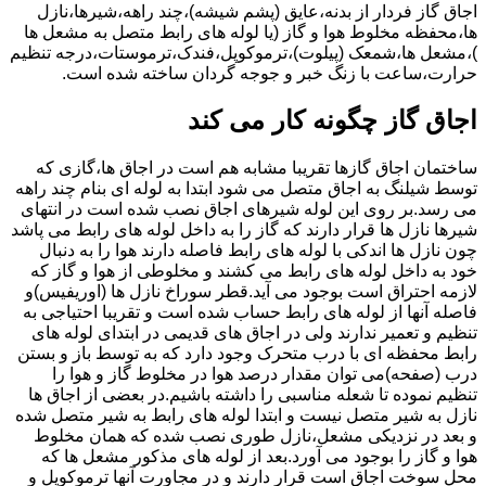
اجاق گاز فردار از بدنه،عایق (پشم شیشه)،چند راهه،شیرها،نازل
ها،محفظه مخلوط هوا و گاز (یا لوله های رابط متصل به مشعل ها
)،مشعل ها،شمعک (پیلوت)،ترموکوپل،فندک،ترموستات،درجه تنظیم
حرارت،ساعت با زنگ خبر و جوجه گردان ساخته شده است.
اجاق گاز چگونه کار می کند
ساختمان اجاق گازها تقریبا مشابه هم است در اجاق ها،گازی که
توسط شیلنگ به اجاق متصل می شود ابتدا به لوله ای بنام چند راهه
می رسد.بر روی این لوله شیرهای اجاق نصب شده است در انتهای
شیرها نازل ها قرار دارند که گاز را به داخل لوله های رابط می پاشد
چون نازل ها اندکی با لوله های رابط فاصله دارند هوا را به دنبال
خود به داخل لوله های رابط می کشند و مخلوطی از هوا و گاز که
لازمه احتراق است بوجود می آید.قطر سوراخ نازل ها (اوریفیس)و
فاصله آنها از لوله های رابط حساب شده است و تقریبا احتیاجی به
تنظیم و تعمیر ندارند ولی در اجاق های قدیمی در ابتدای لوله های
رابط محفظه ای با درب متحرک وجود دارد که به توسط باز و بستن
درب (صفحه)می توان مقدار درصد هوا در مخلوط گاز و هوا را
تنظیم نموده تا شعله مناسبی را داشته باشیم.در بعضی از اجاق ها
نازل به شیر متصل نیست و ابتدا لوله های رابط به شیر متصل شده
و بعد در نزدیکی مشعل،نازل طوری نصب شده که همان مخلوط
هوا و گاز را بوجود می آورد.بعد از لوله های مذکور مشعل ها که
محل سوخت اجاق است قرار دارند و در مجاورت آنها ترموکوپل و