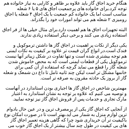
هنگام خرید اجاق گاز باید علاوه بر ظاهر و کارایی به نیاز خانواده هم
توجه کرد.برای خانواده های پرجمعیت اجاق های ۵ یا ۶ شعله
مناسب است اما یک خانواده کم جمعیت با یک اجاق ۴ شعله یا اجاق
رومیزی ۲ شعله هم می تواند امورات خود را بگذراند.
البته تجهیزات اجاق ها هم اهمیت دارد.برای مثال خیلی ها از فر اجاق
استفاده زیادی می کنند و برخی دیگر استفاده زیادی ندارند.
یکی دیگر از نکات پر اهمیت در اجاق گاز ها داشتن ترموکوبل و
فندک است.در انواع گران قیمت تر علاوه بر کیفیت به نکات ایمنی
هم توجه بیشتری شده است و تنها تفاوت در شکل زیباتر آنها نیست
ترموکوبل یکی از قطعات ایمنی است که به محض خاموش شدن
شعله گاز را قطع می نماید گرچه که استفاده از آن کمی برای
خانمها مشکل تر است لیکن چند ثانیه تامل تا داغ دن شمعک و شعله
گاز از بروز یک حادثه مقرون به صرفه تر است.
مهمترین شاخص در اجاق گاز ها اجباری بودن استاندارد در آنهاست
و توصیه می کنیم که علاوه بر توجه به نشان استاندارد به اعتبار
مارک تجاری و خدمات پس از فروش اجاق گاز نیز توجه نمایید.
از آنجایی که اجاق گاز یکی از پرمصرف ترین و در عین حال بادوام
ترین لوازم منزل به شمار می آید،بهتر است تا در صورت امکان نوع
باکیفیت تر آن خریداری شود چرا که گاهی هزینه تعمیر اجاق گاز
های بی کیفیت در طول چند سال بیشتر از یک اجاق گاز خوب می