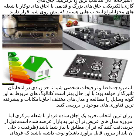
"آشپزخانه "تان مناسب ترین را برگزینید.اجاق های
گازی،الکتریکی،اجاق های بزرگ و قدیمی یا اجاق های توکار با شعله
های مجزا،انواع انتخاب هایی هستند که پیش روی شما قرار دارند.
البته بودجه،فضا و ترجیحات شخصی شما تا حد زیادی در انتخابتان
تاثیرگذار خواهد بود؛ با این حال بهتر است کاتالوگ های مربوط به این
گونه وسایل را مطالعه و مدل های مختلف اجاق،امکانات و پیشرفته
ترین فناوری های موجود را بررسی کنید.
ارزان ترین انتخاب،خرید یک اجاق ساده فردار با شعله مرکزی اما
امروزه مدل های عریض تر آن نیز به بازار عرضه شده است.قبل از
خرید،دقت کنید که فر آن مطابق با نیاز شما باشد (ظرفیت داخلی
آن باید از بیرون قابل برآورد باشد)و توجه داشته باشید که فرهای