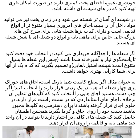
خودشوی،عموما فضای پخت کمتری دارند.در صورت امکان،فری
تهیه کنید که در های شیشه ای داشته باشد.
در شیشه ای آسان تر شسته می شود و در زمان پخت نیز می توانید
مواد داخل آن را ببینید.اجاق های امروزی بسیار متنوع تر از انواع
قدیمی است و دارای کباب پزها،شعله هایی برای سرخ کن های
بزرگ،جایی خاص برای ماهی تابه و انواع دو شعله ای یا شش شعله
ای هستند.
اگر شعله ها را جداگانه خریداری می کنید،در انتخاب خود دقت کنید
تا پاسخگوی نیاز و آشپزخانه شما باشند (جنس این شعله ها بسیار
متنوع است:شیشه،استیل،لعابی)و تصمیم بگیرید که کدام یک از آنها
برای شما کارآیی بهتری خواهد داشت.
به عنوان مثال اگر سطح کابینت شما باریک است،اجاق های خوراک
پزی چهار شعله که همه در یک ردیف قرار دارند را انتخاب کنید؛ اگر
چپ دست هستید،اجاق هایی را انتخاب کنید که کلیدهای تنظیم آن
برخلاف اجاق های استانداردی که در سمت راست قرار دارند،در
جلوی اجاق قرار گرفته باشند تا برای دسترسی به کلیدها مجبور
نباشید دست خود را روی اجاق و گرما بگیرید.همچنین اطمینان
حاصل کنید که شعله های کافی در اختیار دارید تا بتوانید در آن واحد
چند ماهی تابه و قابلمه را روی آن قرار دهید.