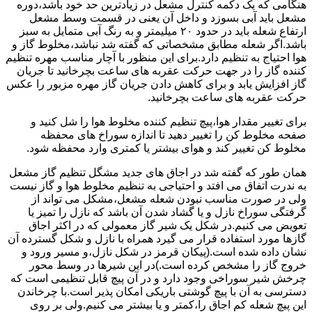
هنگامی که یک دکمه کنترل مشعل در زیادترین حد خود باشد،دوره
مشعل باید آبی بسوزد و داخل آن یعنی در قسمت وسط مشعل
ارتفاع شعله باید در حدود ۲۰ میلیمتر و به رنگ آبی متمایل به سبز
باشد.اگر شعله مطابق مشخصاتی که گفته شد نباشد،مخلوط گاز و
هوا احتیاج به تنظیم دارد.برای این منظور با آچار مناسب مهره تنظیم
کننده گاز را در جهت حرکت عقربه های ساعت بچرخانید تا جریان
گاز افزایش یابد و برای کاهش دادن جریان گاز مهره مزبور را عکس
حرکت عقربه های ساعت بچرخانید.
برای تغییر مقدار هوا،پیچ تنظیم کننده مخلوط هوا را شل کنید و
صفحه مخلوط کن را تغییر دهید تا اندازه سوراخ های محفظه
مخلوط کن تغییر کند و هوای بیشتر یا کمتری وارد محفظه شود.
همان طور که گفته شد در اجاق های جدید مشگل تنظیم گاز مشعل
به ندرت اتفاق می افتد و احتیاجی به تنظیم مخلوط هوا و گاز نیست
ولی در صورت مناسب نبودن شعله مشعل،مشکل می تواند از
گرفتگی سوراخ نازل و یا گشاد شدن آن باشد که نازل را تمیز یا
تعویض می کنیم.در شکل یک شیر گاز معمولی که در اکثر اجاق
گازها مورد استفاده قرار می گیرد همراه با نازل و شکل گسترده آن
نشان داده شده است.(پیکان قرمز در شکل نازل،و مسیر ورود و
خروج گاز را مشخص کرده است.)در این شیرها در وسط محور
چرخش شیر سوراخی وجود دارد و در آن پیچ قابل تنظیمی است که
دسترسی به آن با پیچ گوشتی باریکی امکان پذیر است.با چرخاندن
این پیچ شعله کم اجاق را،کمتر و یا بیشتر می کنیم.ولی بر روی