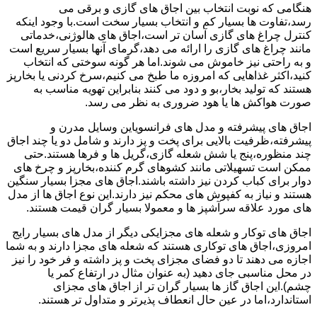
هنگامی که نوبت انتخاب بین اجاق های گازی و برقی می
رسد،تفاوت ها بسیار کم و انتخاب بسیار سخت است.با وجود اینکه
کنترل چراغ های گازی آسان تر است،اجاق های هالوژنی،خدماتی
مانند چراغ های گازی را ارائه می دهد،گرمای آنها بسیار سریع است
و به راحتی نیز خاموش می شوند.اما هر گونه سوختی که انتخاب
کنید،اکثر غذاهایی که امروزه ما طبخ می کنیم،سرخ کردنی یا بخارپز
هستند که تولید بخار،بو و دود می کنند بنابراین تهویه مناسب به
صورت هواکش ها یا هود ضروری به نظر می رسد.
اجاق های پیشرفته و مدل های فرانسویاین وسایل مدرن و
پیشرفته،ظرفیت بالایی برای پخت و پز دارند و شامل دو یا چند اجاق
چند منظوره،پنج یا شش شعله گازی،گریل ها و فرها هستند.حتی
ممکن است تسهیلاتی مانند کشوهای گرم کننده،بخارپز و چرخ های
دوار برای کباب کردن نیز داشته باشند.اجاق های مجزا بسیار سنگین
هستند و نیاز به کفپوش های محکم نیز دارند.این نوع اجاق ها از مدل
های مورد علاقه سرآشپز ها و معمولا بسیار گران قیمت هستند.
اجاق های توکار و شعله های مجزایکی دیگر از مدل های بسیار رایج
امروزی،اجاق های توکاری هستند که شعله های مجزا دارند و به شما
اجازه می دهند تا دو فضای مجزای پخت و پز داشته و فر خود را نیز
در محل مناسبی جای دهید (به عنوان مثال در ارتفاع کمر یا
چشم).این اجاق گاز ها بسیار گران تر از اجاق های مجزای
استاندارد،اما در عین حال انعطاف پذیرتر و متداول تر هستند.