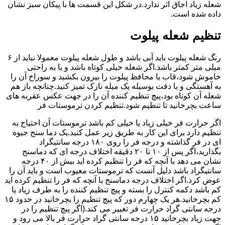
شعله زیاد اجاق اثر ندارد.در شکل این قسمت ها با پیکان سبز نشان
داده شده است.
تنظیم شعله پیلوت
رنگ شعله پیلوت باید آبی باشد و طول شعله پیلوت معمولا نباید از ۶
میلی متر کمتر باشد.اگر شعله خیلی کوتاه باشد و یا به راحتی
خاموش شود،قاب یا محافظ پیلوت را بیرون بکشید و سوراخ آن را
به آهستگی و با دقت بوسیله یک میله نازک تمیز کنید.چنانچه باز هم
شعله آن کوتاه بود،پیچ تنظیم کننده آن را در جهت عکس عقربه های
ساعت بچرخانید تا تنظیم شود.تنظیم کردن ترموستات فر
اگر حرارت فر خیلی زیاد یا خیلی کم باشد ترموستات آن احتیاج به
تنظیم دارد برای این کار به طریق زیر عمل کنید.یک دما سنج جیوه
ای در فر گذاشته و درجه فر را روی ۱۸۰ درجه سانتیگراد
بگذارید،اگر پس از ۱۰ تا ۲۰ دقیقه اختلاف درجه ای که دماسنج
نشان می دهد با آنچه که فر را تنظیم کرده اید بیش از ۴۰ درجه
سانتیگراد باشد دلیل آنست که ترموستات معیوب است و باید آن را
عوض کرد.اگر اختلاف درجه دماسنج با آنچه که فر را تنظیم کرده اید
کم باشد دکمه کنترل را بسته و پیچ تنظیم کننده را به طرف زیاد یا
کم بچرخانید.هر یک چهارم دور که پیچ تنظیم را بچرخانید در حدود ۱۵
درجه سانتی گراد حرارت فر تغییر می کند.(اگر پیچ تنظیم را در
جهت زیاد بچرخانید ۱۵ درجه سانتی گراد حرارت فر بالا می رود و