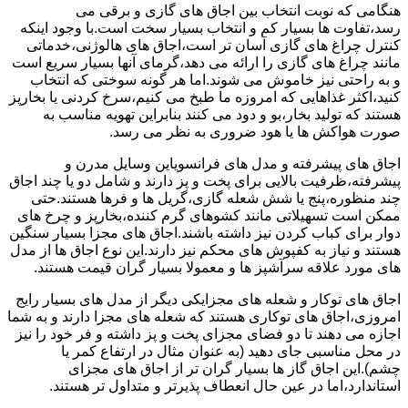
هنگامی که نوبت انتخاب بین اجاق های گازی و برقی می
رسد،تفاوت ها بسیار کم و انتخاب بسیار سخت است.با وجود اینکه
کنترل چراغ های گازی آسان تر است،اجاق های هالوژنی،خدماتی
مانند چراغ های گازی را ارائه می دهد،گرمای آنها بسیار سریع است
و به راحتی نیز خاموش می شوند.اما هر گونه سوختی که انتخاب
کنید،اکثر غذاهایی که امروزه ما طبخ می کنیم،سرخ کردنی یا بخارپز
هستند که تولید بخار،بو و دود می کنند بنابراین تهویه مناسب به
صورت هواکش ها یا هود ضروری به نظر می رسد.
اجاق های پیشرفته و مدل های فرانسویاین وسایل مدرن و
پیشرفته،ظرفیت بالایی برای پخت و پز دارند و شامل دو یا چند اجاق
چند منظوره،پنج یا شش شعله گازی،گریل ها و فرها هستند.حتی
ممکن است تسهیلاتی مانند کشوهای گرم کننده،بخارپز و چرخ های
دوار برای کباب کردن نیز داشته باشند.اجاق های مجزا بسیار سنگین
هستند و نیاز به کفپوش های محکم نیز دارند.این نوع اجاق ها از مدل
های مورد علاقه سرآشپز ها و معمولا بسیار گران قیمت هستند.
اجاق های توکار و شعله های مجزایکی دیگر از مدل های بسیار رایج
امروزی،اجاق های توکاری هستند که شعله های مجزا دارند و به شما
اجازه می دهند تا دو فضای مجزای پخت و پز داشته و فر خود را نیز
در محل مناسبی جای دهید (به عنوان مثال در ارتفاع کمر یا
چشم).این اجاق گاز ها بسیار گران تر از اجاق های مجزای
استاندارد،اما در عین حال انعطاف پذیرتر و متداول تر هستند.