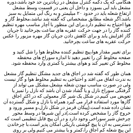
هنگامی که یک دکمه کنترل مشعل در زیادترین حد خود باشد،دوره
مشعل باید آبی بسوزد و داخل آن یعنی در قسمت وسط مشعل
ارتفاع شعله باید در حدود ۲۰ میلیمتر و به رنگ آبی متمایل به سبز
باشد.اگر شعله مطابق مشخصاتی که گفته شد نباشد،مخلوط گاز و
هوا احتیاج به تنظیم دارد.برای این منظور با آچار مناسب مهره تنظیم
کننده گاز را در جهت حرکت عقربه های ساعت بچرخانید تا جریان
گاز افزایش یابد و برای کاهش دادن جریان گاز مهره مزبور را عکس
حرکت عقربه های ساعت بچرخانید.
برای تغییر مقدار هوا،پیچ تنظیم کننده مخلوط هوا را شل کنید و
صفحه مخلوط کن را تغییر دهید تا اندازه سوراخ های محفظه
مخلوط کن تغییر کند و هوای بیشتر یا کمتری وارد محفظه شود.
همان طور که گفته شد در اجاق های جدید مشگل تنظیم گاز مشعل
به ندرت اتفاق می افتد و احتیاجی به تنظیم مخلوط هوا و گاز نیست
ولی در صورت مناسب نبودن شعله مشعل،مشکل می تواند از
گرفتگی سوراخ نازل و یا گشاد شدن آن باشد که نازل را تمیز یا
تعویض می کنیم.در شکل یک شیر گاز معمولی که در اکثر اجاق
گازها مورد استفاده قرار می گیرد همراه با نازل و شکل گسترده آن
نشان داده شده است.(پیکان قرمز در شکل نازل،و مسیر ورود و
خروج گاز را مشخص کرده است.)در این شیرها در وسط محور
چرخش شیر سوراخی وجود دارد و در آن پیچ قابل تنظیمی است که
دسترسی به آن با پیچ گوشتی باریکی امکان پذیر است.با چرخاندن
این پیچ شعله کم اجاق را،کمتر و یا بیشتر می کنیم.ولی بر روی