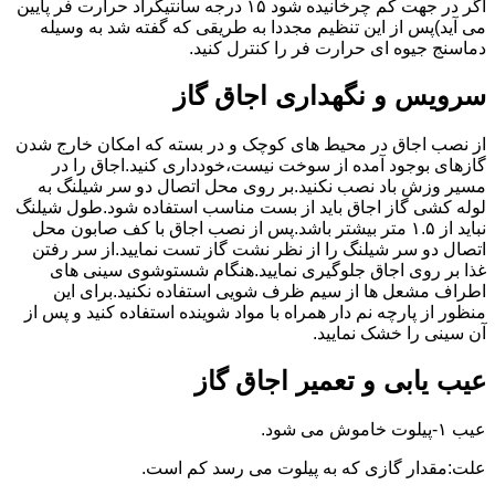
اگر در جهت کم چرخانیده شود ۱۵ درجه سانتیگراد حرارت فر پایین
می آید)پس از این تنظیم مجددا به طریقی که گفته شد به وسیله
دماسنج جیوه ای حرارت فر را کنترل کنید.
سرویس و نگهداری اجاق گاز
از نصب اجاق در محیط های کوچک و در بسته که امکان خارج شدن
گازهای بوجود آمده از سوخت نیست،خودداری کنید.اجاق را در
مسیر وزش باد نصب نکنید.بر روی محل اتصال دو سر شیلنگ به
لوله کشی گاز اجاق باید از بست مناسب استفاده شود.طول شیلنگ
نباید از ۱.۵ متر بیشتر باشد.پس از نصب اجاق با کف صابون محل
اتصال دو سر شیلنگ را از نظر نشت گاز تست نمایید.از سر رفتن
غذا بر روی اجاق جلوگیری نمایید.هنگام شستوشوی سینی های
اطراف مشعل ها از سیم ظرف شویی استفاده نکنید.برای این
منظور از پارچه نم دار همراه با مواد شوینده استفاده کنید و پس از
آن سینی را خشک نمایید.
عیب یابی و تعمیر اجاق گاز
عیب ۱-پیلوت خاموش می شود.
علت:مقدار گازی که به پیلوت می رسد کم است.