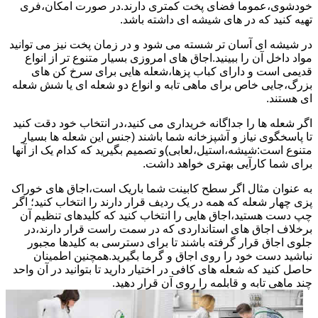
خودشوی،عموما فضای پخت کمتری دارند.در صورت امکان،فری
تهیه کنید که در های شیشه ای داشته باشد.
در شیشه ای آسان تر شسته می شود و در زمان پخت نیز می توانید
مواد داخل آن را ببینید.اجاق های امروزی بسیار متنوع تر از انواع
قدیمی است و دارای کباب پزها،شعله هایی برای سرخ کن های
بزرگ،جایی خاص برای ماهی تابه و انواع دو شعله ای یا شش شعله
ای هستند.
اگر شعله ها را جداگانه خریداری می کنید،در انتخاب خود دقت کنید
تا پاسخگوی نیاز و آشپزخانه شما باشند (جنس این شعله ها بسیار
متنوع است:شیشه،استیل،لعابی)و تصمیم بگیرید که کدام یک از آنها
برای شما کارآیی بهتری خواهد داشت.
به عنوان مثال اگر سطح کابینت شما باریک است،اجاق های خوراک
پزی چهار شعله که همه در یک ردیف قرار دارند را انتخاب کنید؛ اگر
چپ دست هستید،اجاق هایی را انتخاب کنید که کلیدهای تنظیم آن
برخلاف اجاق های استانداردی که در سمت راست قرار دارند،در
جلوی اجاق قرار گرفته باشند تا برای دسترسی به کلیدها مجبور
نباشید دست خود را روی اجاق و گرما بگیرید.همچنین اطمینان
حاصل کنید که شعله های کافی در اختیار دارید تا بتوانید در آن واحد
چند ماهی تابه و قابلمه را روی آن قرار دهید.