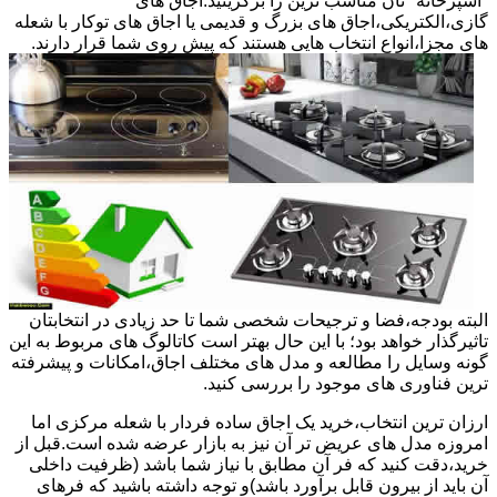
"آشپزخانه "تان مناسب ترین را برگزینید.اجاق های
گازی،الکتریکی،اجاق های بزرگ و قدیمی یا اجاق های توکار با شعله
های مجزا،انواع انتخاب هایی هستند که پیش روی شما قرار دارند.
البته بودجه،فضا و ترجیحات شخصی شما تا حد زیادی در انتخابتان
تاثیرگذار خواهد بود؛ با این حال بهتر است کاتالوگ های مربوط به این
گونه وسایل را مطالعه و مدل های مختلف اجاق،امکانات و پیشرفته
ترین فناوری های موجود را بررسی کنید.
ارزان ترین انتخاب،خرید یک اجاق ساده فردار با شعله مرکزی اما
امروزه مدل های عریض تر آن نیز به بازار عرضه شده است.قبل از
خرید،دقت کنید که فر آن مطابق با نیاز شما باشد (ظرفیت داخلی
آن باید از بیرون قابل برآورد باشد)و توجه داشته باشید که فرهای