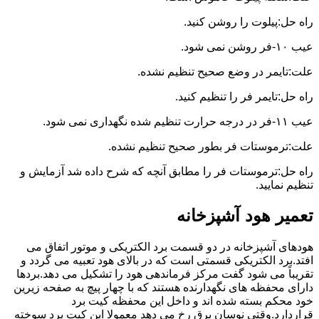
راه حل:پیلوت را روشن کنید.
عیب ۱۰-فر روشن نمی شود.
علت:تایمر در وضع صحیح تنظیم نشده.
راه حل:تایمر فر را تنظیم کنید.
عیب ۱۱-فر در درجه حرارت تنظیم شده نگهداری نمی شود.
علت:ترموستات فر بطور صحیح تنظیم نشده.
راه حل:ترموستات فر را مطابق آنچه که شرح داده شد آزمایش و
تنظیم نمایید.
تعمیر هود آشپزخانه
هودهای آشپزخانه در دو قسمت برد الکتریکی و موتور اتفاق می
افتد.برد الکتریکی قسمتی است که در بالای هود تعبیه می گردد و
تقریباً می شود گفت مرکز فرماندهی هود را تشکیل می دهد.بردها
دارای محفظه های نگهدارنده هستند که با چهار پیچ به صفحه زیرین
خود محکم بسته شده اند و داخل این محفظه کیت برد
قراردارد.وقتی نوسان برق رخ می دهد معمولا این کیت برد سوخته