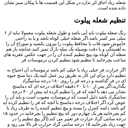
شعله زیاد اجاق اثر ندارد.در شکل این قسمت ها با پیکان سبز نشان
داده شده است.
تنظیم شعله پیلوت
رنگ شعله پیلوت باید آبی باشد و طول شعله پیلوت معمولا نباید از ۶
میلی متر کمتر باشد.اگر شعله خیلی کوتاه باشد و یا به راحتی
خاموش شود،قاب یا محافظ پیلوت را بیرون بکشید و سوراخ آن را
به آهستگی و با دقت بوسیله یک میله نازک تمیز کنید.چنانچه باز هم
شعله آن کوتاه بود،پیچ تنظیم کننده آن را در جهت عکس عقربه های
ساعت بچرخانید تا تنظیم شود.تنظیم کردن ترموستات فر
اگر حرارت فر خیلی زیاد یا خیلی کم باشد ترموستات آن احتیاج به
تنظیم دارد برای این کار به طریق زیر عمل کنید.یک دما سنج جیوه
ای در فر گذاشته و درجه فر را روی ۱۸۰ درجه سانتیگراد
بگذارید،اگر پس از ۱۰ تا ۲۰ دقیقه اختلاف درجه ای که دماسنج
نشان می دهد با آنچه که فر را تنظیم کرده اید بیش از ۴۰ درجه
سانتیگراد باشد دلیل آنست که ترموستات معیوب است و باید آن را
عوض کرد.اگر اختلاف درجه دماسنج با آنچه که فر را تنظیم کرده اید
کم باشد دکمه کنترل را بسته و پیچ تنظیم کننده را به طرف زیاد یا
کم بچرخانید.هر یک چهارم دور که پیچ تنظیم را بچرخانید در حدود ۱۵
درجه سانتی گراد حرارت فر تغییر می کند.(اگر پیچ تنظیم را در
جهت زیاد بچرخانید ۱۵ درجه سانتی گراد حرارت فر بالا می رود و