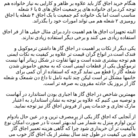
هنگام خرید اجاق گاز باید علاوه بر ظاهر و کارایی به نیاز خانواده هم
توجه کرد.برای خانواده های پرجمعیت اجاق های ۵ یا ۶ شعله
مناسب است اما یک خانواده کم جمعیت با یک اجاق ۴ شعله یا اجاق
رومیزی ۲ شعله هم می تواند امورات خود را بگذراند.
البته تجهیزات اجاق ها هم اهمیت دارد.برای مثال خیلی ها از فر اجاق
استفاده زیادی می کنند و برخی دیگر استفاده زیادی ندارند.
یکی دیگر از نکات پر اهمیت در اجاق گاز ها داشتن ترموکوبل و
فندک است.در انواع گران قیمت تر علاوه بر کیفیت به نکات ایمنی
هم توجه بیشتری شده است و تنها تفاوت در شکل زیباتر آنها نیست
ترموکوبل یکی از قطعات ایمنی است که به محض خاموش شدن
شعله گاز را قطع می نماید گرچه که استفاده از آن کمی برای
خانمها مشکل تر است لیکن چند ثانیه تامل تا داغ دن شمعک و شعله
گاز از بروز یک حادثه مقرون به صرفه تر است.
مهمترین شاخص در اجاق گاز ها اجباری بودن استاندارد در آنهاست
و توصیه می کنیم که علاوه بر توجه به نشان استاندارد به اعتبار
مارک تجاری و خدمات پس از فروش اجاق گاز نیز توجه نمایید.
از آنجایی که اجاق گاز یکی از پرمصرف ترین و در عین حال بادوام
ترین لوازم منزل به شمار می آید،بهتر است تا در صورت امکان نوع
باکیفیت تر آن خریداری شود چرا که گاهی هزینه تعمیر اجاق گاز
های بی کیفیت در طول چند سال بیشتر از یک اجاق گاز خوب می