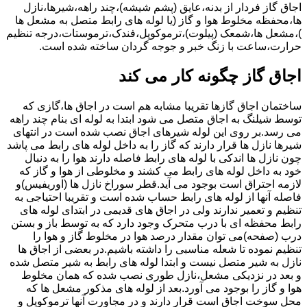
اجاق گاز فردار از بدنه،عایق (پشم شیشه)،چند راهه،شیرها،نازل
ها،محفظه مخلوط هوا و گاز (یا لوله های رابط متصل به مشعل ها
)،مشعل ها،شمعک (پیلوت)،ترموکوپل،فندک،ترموستات،درجه تنظیم
حرارت،ساعت با زنگ خبر و جوجه گردان ساخته شده است.
اجاق گاز چگونه کار می کند
ساختمان اجاق گازها تقریبا مشابه هم است در اجاق ها،گازی که
توسط شیلنگ به اجاق متصل می شود ابتدا به لوله ای بنام چند راهه
می رسد.بر روی این لوله شیرهای اجاق نصب شده است در انتهای
شیرها نازل ها قرار دارند که گاز را به داخل لوله های رابط می پاشد
چون نازل ها اندکی با لوله های رابط فاصله دارند هوا را به دنبال
خود به داخل لوله های رابط می کشند و مخلوطی از هوا و گاز که
لازمه احتراق است بوجود می آید.قطر سوراخ نازل ها (اوریفیس)و
فاصله آنها از لوله های رابط حساب شده است و تقریبا احتیاجی به
تنظیم و تعمیر ندارند ولی در اجاق های قدیمی در ابتدای لوله های
رابط محفظه ای با درب متحرک وجود دارد که به توسط باز و بستن
درب (صفحه)می توان مقدار درصد هوا در مخلوط گاز و هوا را
تنظیم نموده تا شعله مناسبی را داشته باشیم.در بعضی از اجاق ها
نازل به شیر متصل نیست و ابتدا لوله های رابط به شیر متصل شده
و بعد در نزدیکی مشعل،نازل طوری نصب شده که همان مخلوط
هوا و گاز را بوجود می آورد.بعد از لوله های مذکور مشعل ها که
محل سوخت اجاق است قرار دارند و در مجاورت آنها ترموکوپل و