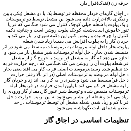
جرقه زن (فندک)قرار دارد.
در اجاق گازهای فردار محفظه فر توسط یک یا دو مشعل (یکی پایین
و دیگری بالا)حرارت داده می شود این مشعل توسط دو ترموستات
و یک پیلوت با شعله خیلی کوچک کنترل می شود هنگامی که فر یا
تنور خاموش است،شعله کوچک پیلوت روشن است و چنانچه دکمه
کنترل را چرخانیده و روشن کنیم این دکمه شیری را باز می کند و
جریان گاز را به پیلوت افزایش می دهد.با زیاد شدن شعله
پیلوت،بخار داخل لوله مربوطه به ترموستات منبسط می شود در اثر
منبسط شدن بخار داخل لوله ترموستات،شیر مشعل باز می شود و
اجازه می دهد که گاز به مشعل فر برسد،با خروج گاز از مشعل
فر،شعله پیلوت آن را روشن می کند.هنگامی که درجه حرارت فر به
حد تنظیم شده رسید،ترموستات اصلی فر به کار می افتد یعنی بخار
داخل لوله مربوطه به ترموستات اصلی (در اثر بالا رفتن حرارت
داخل فر)منبسط می شود و شیری را به کار می اندازد و جریان گاز
را به مشعل فر کم می کند.با پایین آمدن حرارت در فر،بخار لوله
ترموستات منقبض شده و توسط شیر عبور گاز،مقدار گاز ورودی را
زیاد می کند و شعله فر بیشتر می شود به این ترتیب حرارت داخل
فر با کم و زیاد شدن شعله مشعل آن توسط ترموستات در حد
تنظیم شده ای ثابت نگهداشته می شود.
تنظیمات اساسی در اجاق گاز