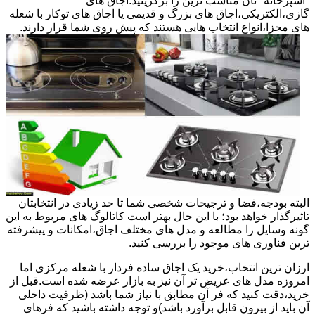
"آشپزخانه "تان مناسب ترین را برگزینید.اجاق های
گازی،الکتریکی،اجاق های بزرگ و قدیمی یا اجاق های توکار با شعله
های مجزا،انواع انتخاب هایی هستند که پیش روی شما قرار دارند.
البته بودجه،فضا و ترجیحات شخصی شما تا حد زیادی در انتخابتان
تاثیرگذار خواهد بود؛ با این حال بهتر است کاتالوگ های مربوط به این
گونه وسایل را مطالعه و مدل های مختلف اجاق،امکانات و پیشرفته
ترین فناوری های موجود را بررسی کنید.
ارزان ترین انتخاب،خرید یک اجاق ساده فردار با شعله مرکزی اما
امروزه مدل های عریض تر آن نیز به بازار عرضه شده است.قبل از
خرید،دقت کنید که فر آن مطابق با نیاز شما باشد (ظرفیت داخلی
آن باید از بیرون قابل برآورد باشد)و توجه داشته باشید که فرهای