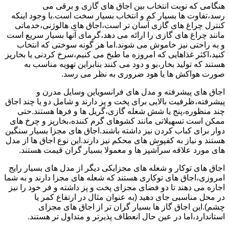
هنگامی که نوبت انتخاب بین اجاق های گازی و برقی می
رسد،تفاوت ها بسیار کم و انتخاب بسیار سخت است.با وجود اینکه
کنترل چراغ های گازی آسان تر است،اجاق های هالوژنی،خدماتی
مانند چراغ های گازی را ارائه می دهد،گرمای آنها بسیار سریع است
و به راحتی نیز خاموش می شوند.اما هر گونه سوختی که انتخاب
کنید،اکثر غذاهایی که امروزه ما طبخ می کنیم،سرخ کردنی یا بخارپز
هستند که تولید بخار،بو و دود می کنند بنابراین تهویه مناسب به
صورت هواکش ها یا هود ضروری به نظر می رسد.
اجاق های پیشرفته و مدل های فرانسویاین وسایل مدرن و
پیشرفته،ظرفیت بالایی برای پخت و پز دارند و شامل دو یا چند اجاق
چند منظوره،پنج یا شش شعله گازی،گریل ها و فرها هستند.حتی
ممکن است تسهیلاتی مانند کشوهای گرم کننده،بخارپز و چرخ های
دوار برای کباب کردن نیز داشته باشند.اجاق های مجزا بسیار سنگین
هستند و نیاز به کفپوش های محکم نیز دارند.این نوع اجاق ها از مدل
های مورد علاقه سرآشپز ها و معمولا بسیار گران قیمت هستند.
اجاق های توکار و شعله های مجزایکی دیگر از مدل های بسیار رایج
امروزی،اجاق های توکاری هستند که شعله های مجزا دارند و به شما
اجازه می دهند تا دو فضای مجزای پخت و پز داشته و فر خود را نیز
در محل مناسبی جای دهید (به عنوان مثال در ارتفاع کمر یا
چشم).این اجاق گاز ها بسیار گران تر از اجاق های مجزای
استاندارد،اما در عین حال انعطاف پذیرتر و متداول تر هستند.