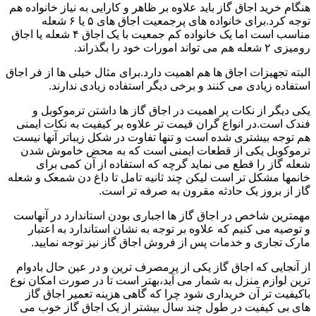
هنگام خرید اجاق گاز باید علاوه بر ظاهر و کارایی به نیاز خانواده هم
توجه کرد.برای خانواده های پرجمعیت اجاق های ۵ یا ۶ شعله
مناسب است اما یک خانواده کم جمعیت با یک اجاق ۴ شعله یا اجاق
رومیزی ۲ شعله هم می تواند امورات خود را بگذراند.
البته تجهیزات اجاق ها هم اهمیت دارد.برای مثال خیلی ها از فر اجاق
استفاده زیادی می کنند و برخی دیگر استفاده زیادی ندارند.
یکی دیگر از نکات پر اهمیت در اجاق گاز ها داشتن ترموکوبل و
فندک است.در انواع گران قیمت تر علاوه بر کیفیت به نکات ایمنی
هم توجه بیشتری شده است و تنها تفاوت در شکل زیباتر آنها نیست
ترموکوبل یکی از قطعات ایمنی است که به محض خاموش شدن
شعله گاز را قطع می نماید گرچه که استفاده از آن کمی برای
خانمها مشکل تر است لیکن چند ثانیه تامل تا داغ دن شمعک و شعله
گاز از بروز یک حادثه مقرون به صرفه تر است.
مهمترین شاخص در اجاق گاز ها اجباری بودن استاندارد در آنهاست
و توصیه می کنیم که علاوه بر توجه به نشان استاندارد به اعتبار
مارک تجاری و خدمات پس از فروش اجاق گاز نیز توجه نمایید.
از آنجایی که اجاق گاز یکی از پرمصرف ترین و در عین حال بادوام
ترین لوازم منزل به شمار می آید،بهتر است تا در صورت امکان نوع
باکیفیت تر آن خریداری شود چرا که گاهی هزینه تعمیر اجاق گاز
های بی کیفیت در طول چند سال بیشتر از یک اجاق گاز خوب می