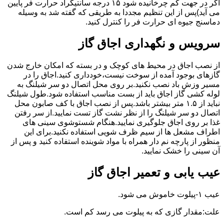
اگر در جهت کم چرخانیده شود ۱۵ درجه سانتیگراد حرارت فر پایین
می آید)پس از این تنظیم مجددا به طریقی که گفته شد به وسیله
دماسنج جیوه ای حرارت فر را کنترل کنید.
سرویس و نگهداری اجاق گاز
از نصب اجاق در محیط های کوچک و در بسته که امکان خارج شدن
گازهای بوجود آمده از سوخت نیست،خودداری کنید.اجاق را در
مسیر وزش باد نصب نکنید.بر روی محل اتصال دو سر شیلنگ به
لوله کشی گاز اجاق باید از بست مناسب استفاده شود.طول شیلنگ
نباید از ۱.۵ متر بیشتر باشد.پس از نصب اجاق با کف صابون محل
اتصال دو سر شیلنگ را از نظر نشت گاز تست نمایید.از سر رفتن
غذا بر روی اجاق جلوگیری نمایید.هنگام شستوشوی سینی های
اطراف مشعل ها از سیم ظرف شویی استفاده نکنید.برای این
منظور از پارچه نم دار همراه با مواد شوینده استفاده کنید و پس از
آن سینی را خشک نمایید.
عیب یابی و تعمیر اجاق گاز
عیب ۱-پیلوت خاموش می شود.
علت:مقدار گازی که به پیلوت می رسد کم است.