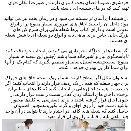
خودشوی،عموما فضای پخت کمتری دارند.در صورت امکان،فری
تهیه کنید که در های شیشه ای داشته باشد.
در شیشه ای آسان تر شسته می شود و در زمان پخت نیز می توانید
مواد داخل آن را ببینید.اجاق های امروزی بسیار متنوع تر از انواع
قدیمی است و دارای کباب پزها،شعله هایی برای سرخ کن های
بزرگ،جایی خاص برای ماهی تابه و انواع دو شعله ای یا شش شعله
ای هستند.
اگر شعله ها را جداگانه خریداری می کنید،در انتخاب خود دقت کنید
تا پاسخگوی نیاز و آشپزخانه شما باشند (جنس این شعله ها بسیار
متنوع است:شیشه،استیل،لعابی)و تصمیم بگیرید که کدام یک از آنها
برای شما کارآیی بهتری خواهد داشت.
به عنوان مثال اگر سطح کابینت شما باریک است،اجاق های خوراک
پزی چهار شعله که همه در یک ردیف قرار دارند را انتخاب کنید؛ اگر
چپ دست هستید،اجاق هایی را انتخاب کنید که کلیدهای تنظیم آن
برخلاف اجاق های استانداردی که در سمت راست قرار دارند،در
جلوی اجاق قرار گرفته باشند تا برای دسترسی به کلیدها مجبور
نباشید دست خود را روی اجاق و گرما بگیرید.همچنین اطمینان
حاصل کنید که شعله های کافی در اختیار دارید تا بتوانید در آن واحد
چند ماهی تابه و قابلمه را روی آن قرار دهید.