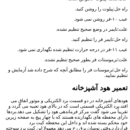
راه حل:پیلوت را روشن کنید.
عیب ۱۰-فر روشن نمی شود.
علت:تایمر در وضع صحیح تنظیم نشده.
راه حل:تایمر فر را تنظیم کنید.
عیب ۱۱-فر در درجه حرارت تنظیم شده نگهداری نمی شود.
علت:ترموستات فر بطور صحیح تنظیم نشده.
راه حل:ترموستات فر را مطابق آنچه که شرح داده شد آزمایش و
تنظیم نمایید.
تعمیر هود آشپزخانه
هودهای آشپزخانه در دو قسمت برد الکتریکی و موتور اتفاق می
افتد.برد الکتریکی قسمتی است که در بالای هود تعبیه می گردد و
تقریباً می شود گفت مرکز فرماندهی هود را تشکیل می دهد.بردها
دارای محفظه های نگهدارنده هستند که با چهار پیچ به صفحه زیرین
خود محکم بسته شده اند و داخل این محفظه کیت برد
قراردارد.وقتی نوسان برق رخ می دهد معمولا این کیت برد سوخته