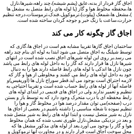
اجاق گاز فردار از بدنه،عایق (پشم شیشه)،چند راهه،شیرها،نازل
ها،محفظه مخلوط هوا و گاز (یا لوله های رابط متصل به مشعل ها
)،مشعل ها،شمعک (پیلوت)،ترموکوپل،فندک،ترموستات،درجه تنظیم
حرارت،ساعت با زنگ خبر و جوجه گردان ساخته شده است.
اجاق گاز چگونه کار می کند
ساختمان اجاق گازها تقریبا مشابه هم است در اجاق ها،گازی که
توسط شیلنگ به اجاق متصل می شود ابتدا به لوله ای بنام چند راهه
می رسد.بر روی این لوله شیرهای اجاق نصب شده است در انتهای
شیرها نازل ها قرار دارند که گاز را به داخل لوله های رابط می پاشد
چون نازل ها اندکی با لوله های رابط فاصله دارند هوا را به دنبال
خود به داخل لوله های رابط می کشند و مخلوطی از هوا و گاز که
لازمه احتراق است بوجود می آید.قطر سوراخ نازل ها (اوریفیس)و
فاصله آنها از لوله های رابط حساب شده است و تقریبا احتیاجی به
تنظیم و تعمیر ندارند ولی در اجاق های قدیمی در ابتدای لوله های
رابط محفظه ای با درب متحرک وجود دارد که به توسط باز و بستن
درب (صفحه)می توان مقدار درصد هوا در مخلوط گاز و هوا را
تنظیم نموده تا شعله مناسبی را داشته باشیم.در بعضی از اجاق ها
نازل به شیر متصل نیست و ابتدا لوله های رابط به شیر متصل شده
و بعد در نزدیکی مشعل،نازل طوری نصب شده که همان مخلوط
هوا و گاز را بوجود می آورد.بعد از لوله های مذکور مشعل ها که
محل سوخت اجاق است قرار دارند و در مجاورت آنها ترموکوپل و