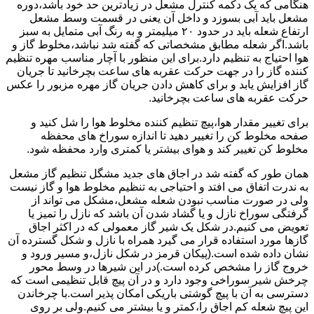
هنگامی که یک دکمه کنترل مشعل در زیادترین حد خود باشد،دوره
مشعل باید آبی بسوزد و داخل آن یعنی در قسمت وسط مشعل
ارتفاع شعله باید در حدود ۲۰ میلیمتر و به رنگ آبی متمایل به سبز
باشد.اگر شعله مطابق مشخصاتی که گفته شد نباشد،مخلوط گاز و
هوا احتیاج به تنظیم دارد.برای این منظور با آچار مناسب مهره تنظیم
کننده گاز را در جهت حرکت عقربه های ساعت بچرخانید تا جریان
گاز افزایش یابد و برای کاهش دادن جریان گاز مهره مزبور را عکس
حرکت عقربه های ساعت بچرخانید.
برای تغییر مقدار هوا،پیچ تنظیم کننده مخلوط هوا را شل کنید و
صفحه مخلوط کن را تغییر دهید تا اندازه سوراخ های محفظه
مخلوط کن تغییر کند و هوای بیشتر یا کمتری وارد محفظه شود.
همان طور که گفته شد در اجاق های جدید مشگل تنظیم گاز مشعل
به ندرت اتفاق می افتد و احتیاجی به تنظیم مخلوط هوا و گاز نیست
ولی در صورت مناسب نبودن شعله مشعل،مشکل می تواند از
گرفتگی سوراخ نازل و یا گشاد شدن آن باشد که نازل را تمیز یا
تعویض می کنیم.در شکل یک شیر گاز معمولی که در اکثر اجاق
گازها مورد استفاده قرار می گیرد همراه با نازل و شکل گسترده آن
نشان داده شده است.(پیکان قرمز در شکل نازل،و مسیر ورود و
خروج گاز را مشخص کرده است.)در این شیرها در وسط محور
چرخش شیر سوراخی وجود دارد و در آن پیچ قابل تنظیمی است که
دسترسی به آن با پیچ گوشتی باریکی امکان پذیر است.با چرخاندن
این پیچ شعله کم اجاق را،کمتر و یا بیشتر می کنیم.ولی بر روی