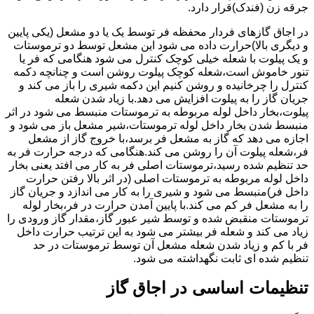
جرقه زن (فندک)قرار دارد.
در اجاق گازهای فردار محفظه فر توسط یک یا دو مشعل (یکی پایین
و دیگری بالا)حرارت داده می شود این مشعل توسط دو ترموستات
و یک پیلوت با شعله خیلی کوچک کنترل می شود هنگامی که فر یا
تنور خاموش است،شعله کوچک پیلوت روشن است و چنانچه دکمه
کنترل را چرخانیده و روشن کنیم این دکمه شیری را باز می کند و
جریان گاز را به پیلوت افزایش می دهد.با زیاد شدن شعله
پیلوت،بخار داخل لوله مربوطه به ترموستات منبسط می شود در اثر
منبسط شدن بخار داخل لوله ترموستات،شیر مشعل باز می شود و
اجازه می دهد که گاز به مشعل فر برسد،با خروج گاز از مشعل
فر،شعله پیلوت آن را روشن می کند.هنگامی که درجه حرارت فر به
حد تنظیم شده رسید،ترموستات اصلی فر به کار می افتد یعنی بخار
داخل لوله مربوطه به ترموستات اصلی (در اثر بالا رفتن حرارت
داخل فر)منبسط می شود و شیری را به کار می اندازد و جریان گاز
را به مشعل فر کم می کند.با پایین آمدن حرارت در فر،بخار لوله
ترموستات منقبض شده و توسط شیر عبور گاز،مقدار گاز ورودی را
زیاد می کند و شعله فر بیشتر می شود به این ترتیب حرارت داخل
فر با کم و زیاد شدن شعله مشعل آن توسط ترموستات در حد
تنظیم شده ای ثابت نگهداشته می شود.
تنظیمات اساسی در اجاق گاز