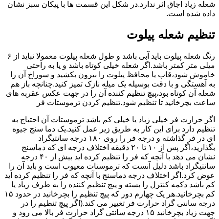
شعله زیاد اجاق اثر ندارد.در شکل این قسمت ها با پیکان سبز نشان
داده شده است.
تنظیم شعله پیلوت
رنگ شعله پیلوت باید آبی باشد و طول شعله پیلوت معمولا نباید از ۶
میلی متر کمتر باشد.اگر شعله خیلی کوتاه باشد و یا به راحتی
خاموش شود،قاب یا محافظ پیلوت را بیرون بکشید و سوراخ آن را
به آهستگی و با دقت بوسیله یک میله نازک تمیز کنید.چنانچه باز هم
شعله آن کوتاه بود،پیچ تنظیم کننده آن را در جهت عکس عقربه های
ساعت بچرخانید تا تنظیم شود.تنظیم کردن ترموستات فر
اگر حرارت فر خیلی زیاد یا خیلی کم باشد ترموستات آن احتیاج به
تنظیم دارد برای این کار به طریق زیر عمل کنید.یک دما سنج جیوه
ای در فر گذاشته و درجه فر را روی ۱۸۰ درجه سانتیگراد
بگذارید،اگر پس از ۱۰ تا ۲۰ دقیقه اختلاف درجه ای که دماسنج
نشان می دهد با آنچه که فر را تنظیم کرده اید بیش از ۴۰ درجه
سانتیگراد باشد دلیل آنست که ترموستات معیوب است و باید آن را
عوض کرد.اگر اختلاف درجه دماسنج با آنچه که فر را تنظیم کرده اید
کم باشد دکمه کنترل را بسته و پیچ تنظیم کننده را به طرف زیاد یا
کم بچرخانید.هر یک چهارم دور که پیچ تنظیم را بچرخانید در حدود ۱۵
درجه سانتی گراد حرارت فر تغییر می کند.(اگر پیچ تنظیم را در
جهت زیاد بچرخانید ۱۵ درجه سانتی گراد حرارت فر بالا می رود و