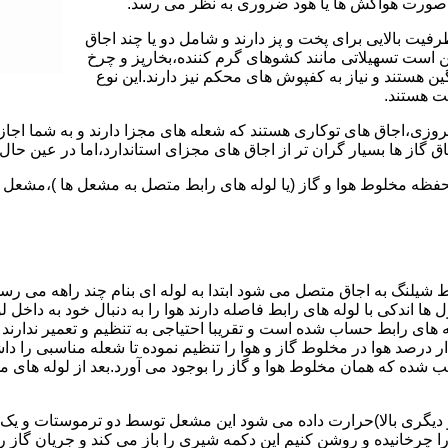
 به صورت هواکش ها یا هود ضروری به نظر می رسد.
یت بالایی برای پخت و پز دارند و شامل دو یا چند اجاق
 است تسهیلاتی مانند کشوهای گرم کننده،بخارپز و چرخ
ن هستند و نیاز به کفپوش های محکم نیز دارند.این نوع
مت هستند.
روزی،اجاق های توکاری هستند که شعله های مجزا دارند و به شما اجازه
 گاز ها بسیار گران تر از اجاق های مجزای استاندارد،اما در عین حال 
،محفظه مخلوط هوا و گاز (یا لوله های رابط متصل به مشعل ها )،مشع
 شیلنگ به اجاق متصل می شود ابتدا به لوله ای بنام چند راهه می ر
ل ها اندکی با لوله های رابط فاصله دارند هوا را به دنبال خود به داخل
ه های رابط حساب شده است و تقریبا احتیاجی به تنظیم و تعمیر ندارند
رصد هوا در مخلوط گاز و هوا را تنظیم نموده تا شعله مناسبی را داشت
شده که همان مخلوط هوا و گاز را بوجود می آورد.بعد از لوله های
 دیگری بالا)حرارت داده می شود این مشعل توسط دو ترموستات و یک پ
انیده و روشن کنیم این دکمه شیری را باز می کند و جریان گاز را ب