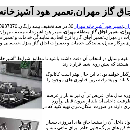
جاق گاز مهران,تعمیر هود آشپزخانه
ان
،
تعمیر هود آشپزخانه مهران
هران
،
تعمیر اجاق گاز منطقه مهران
،تعمیر هود آشپزخانه منطقه مهران،
ات در مهران،تعمیر اجاق گاز با نرخ اتحادیه،نمایندگی خدمات و تعمیر
،توکار منزل،نمایندگی خدمات و تعمیرات اجاق گاز منزل،عیب‌یابی ون
 بقیه وسایل در انتخاب آن دقت داشته باشید تا مطابق شرایط "آشپزخان
ی هستند که پیش روی شما قرار دارند.
ذار خواهد بود؛ با این حال بهتر است کاتالوگ
انات و پیشرفته ترین فناوری های موجود را
وزه مدل های عریض تر آن نیز به بازار عرضه
فیت داخلی آن باید از بیرون قابل برآورد
 دارند.در صورت امکان،فری تهیه کنید که در
 داخل آن را ببینید.اجاق های امروزی بسیار
رخ کن های بزرگ،جایی خاص برای ماهی تابه و