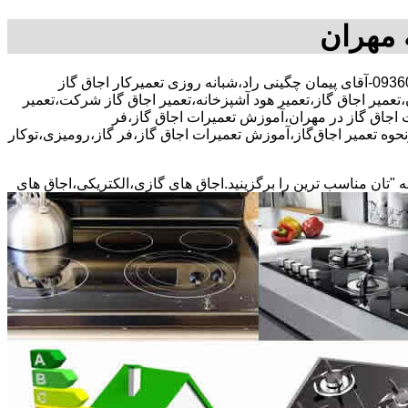
 مهران
30 در صد تخفیف بیمه رایگان،09360937370-آقای پیمان چگینی راد،شبانه روزی تعمیرکار اجاق گاز
تعمیر اجاق گاز،تعمیر هود آشپزخانه،تعمیر اجاق گاز شرکت،تعمیر
ات اجاق گاز در مهران،آموزش تعمیرات اجاق گاز،فر
حوه تعمیر اجاق‌گاز،آموزش تعمیرات اجاق گاز،فر گاز،رومیزی،توکار
ه "تان مناسب ترین را برگزینید.اجاق های گازی،الکتریکی،اجاق های