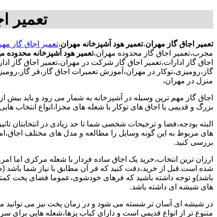
تعمیر ا
تعمیر اجاق گاز مهران
،
تعمیر هود آشپزخانه مهران
،
تعمیر اجاق گاز مهر
مجرب،تعمیر اجاق گاز محدوده مهران،
تعمیر هود آشپزخانه محدوده م
اجاق گاز ادارات،تعمیر اجاق گاز شرکت در مهران،تعمیر اجاق گاز ادار
گاز،رومیزی،توکار در مهران،آموزش تعمیرات اجاق گاز،فر گاز،رومیزی
منزل در مهران،
اجاق گاز مهم ترین وسیله در آشپزخانه به شمار می رود و باید بیش از
بزرگ و قدیمی یا اجاق های توکار با شعله های مجزا،انواع انتخاب های
البته بودجه،فضا و ترجیحات شخصی شما تا حد زیادی در انتخابتان تاثیرگ
های مربوط به این گونه وسایل را مطالعه و مدل های مختلف اجاق،امک
بررسی کنید.
ارزان ترین انتخاب،خرید یک اجاق ساده فردار با شعله مرکزی اما امر
شده است.قبل از خرید،دقت کنید که فر آن مطابق با نیاز شما باشد (ظر
باشد)و توجه داشته باشید که فرهای خودشوی،عموما فضای پخت کمتری
های شیشه ای داشته باشد.
در شیشه ای آسان تر شسته می شود و در زمان پخت نیز می توانید مواد
متنوع تر از انواع قدیمی است و دارای کباب پزها،شعله هایی برای س