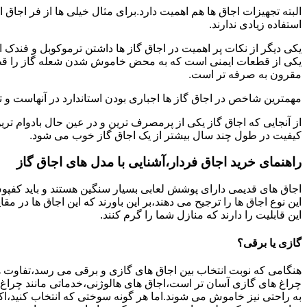
البته تجهیزات اجاق ها هم اهمیت دارد.برای مثال خیلی ها از فر اجاق 
استفاده زیادی ندارند.
یکی دیگر از نکات پر اهمیت در اجاق گاز ها داشتن ترموکوبل و فندک 
یکی از قطعات ایمنی است که به محض خاموش شدن شعله گاز را قطع می
مقرون به صرفه تر است.
مهمترین شاخص در اجاق گاز ها اجباری بودن استاندارد در آنهاست و تو
از آنجایی که اجاق گاز یکی از پرمصرف ترین و در عین حال بادوام تری
کیفیت در طول چند سال بیشتر از یک اجاق گاز خوب می شود.
راهنمای خرید اجاق فردار،آشنایی با مدل های اجاق گاز
اجاق های قدیمی دارای پوشش لعابی بسیار سنگین هستند و باید کفپوش 
این نوع اجاق ها را ترجیح می دهند،بر این باورند که این اجاق ها در 
این قابلیت را دارند که منازل شما را گرم کنند.
گازی یا برقی؟
هنگامی که نوبت انتخاب بین اجاق های گازی و برقی می رسد،تفاوت ها
چراغ های گازی آسان تر است،اجاق های هالوژنی،خدماتی مانند چراغ ه
به راحتی نیز خاموش می شوند.اما هر گونه سوختی که انتخاب کنید،اک