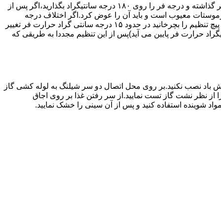
اگر حرارت فر خیلی زیاد یا خیلی کم باشد ترموستات آن احتیاج به تنظیم دارد برای این کار به طریق زیر عمل کنید.یک دما سنج جیوه ای در فر گذاشته و درجه فر را روی ۱۸۰ درجه سانتیگراد بگذارید،اگر پس از
نظیم کرده اید بیش از ۴۰ درجه سانتیگراد باشد دلیل آنست که ترموستات معیوب است و باید آن را عوض کرد.اگر اختلاف درجه
دماسنج با آنچه که فر را تنظیم کرده اید کم باشد دکمه کنترل را بسته و پیچ تنظیم کننده را به طرف زیاد یا کم بچرخانید.هر یک چهارم دور که پیچ تنظیم را بچرخانید در حدود ۱۵ درجه سانتی گراد حرارت فر تغییر
جهت زیاد بچرخانید ۱۵ درجه سانتی گراد حرارت فر بالا می رود و اگر در جهت کم چرخانیده شود ۱۵ درجه سانتیگراد حرارت فر پایین می آید)پس از این تنظیم مجددا به طریقی که
 باد نصب نکنید.بر روی محل اتصال دو سر شیلنگ به لوله کشی گاز
محل اتصال دو سر شیلنگ را از نظر نشت گاز تست نمایید.از سر رفتن غذا بر روی اجاق
د شوینده استفاده کنید و پس از آن سینی را خشک نمایید.