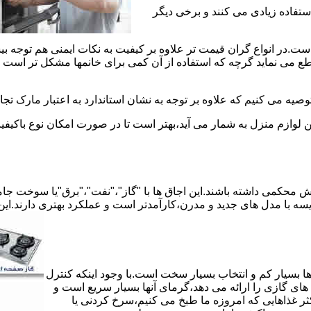
استفاده زیادی می کنند و برخی دیگر
است.در انواع گران قیمت تر علاوه بر کیفیت به نکات ایمنی هم توجه ب
 نماید گرچه که استفاده از آن کمی برای خانمها مشکل تر است لیکن 
صیه می کنیم که علاوه بر توجه به نشان استاندارد به اعتبار مارک تج
ن لوازم منزل به شمار می آید،بهتر است تا در صورت امکان نوع باکیفی
محکمی داشته باشند.این اجاق ها با "گاز"،"نفت"،"برق"یا سوخت جامد 
مقایسه با مدل های جدید و مدرن،کارآمدتر است و عملکرد بهتری دارند.این
 بسیار کم و انتخاب بسیار سخت است.با وجود اینکه کنترل
ای گازی را ارائه می دهد،گرمای آنها بسیار سریع است و
ثر غذاهایی که امروزه ما طبخ می کنیم،سرخ کردنی یا