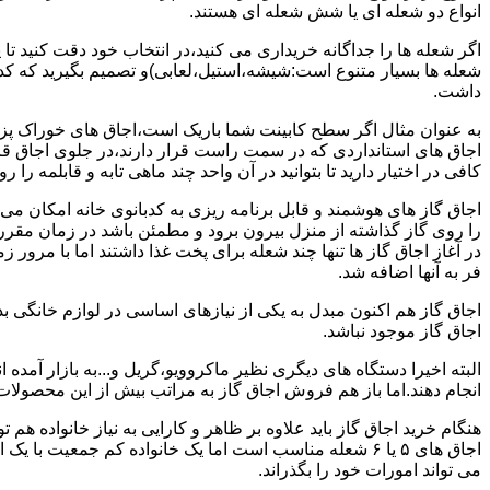
انواع دو شعله ای یا شش شعله ای هستند.
اگر شعله ها را جداگانه خریداری می کنید،در انتخاب خود دقت کنید تا
شعله ها بسیار متنوع است:شیشه،استیل،لعابی)و تصمیم بگیرید که کدام
داشت.
به عنوان مثال اگر سطح کابینت شما باریک است،اجاق های خوراک پزی 
اجاق های استانداردی که در سمت راست قرار دارند،در جلوی اجاق قرا
کافی در اختیار دارید تا بتوانید در آن واحد چند ماهی تابه و قابلمه را ر
اجاق گاز های هوشمند و قابل برنامه ریزی به کدبانوی خانه امکان می 
را روی گاز گذاشته از منزل بیرون برود و مطمئن باشد در زمان مقر
در آغاز اجاق گاز ها تنها چند شعله برای پخت غذا داشتند اما با مرور
فر به آنها اضافه شد.
اجاق گاز هم اکنون مبدل به یکی از نیازهای اساسی در لوازم خانگی ب
اجاق گاز موجود نباشد.
البته اخیرا دستگاه های دیگری نظیر ماکروویو،گریل و...به بازار آمده ان
انجام دهند.اما باز هم فروش اجاق گاز به مراتب بیش از این محصولا
هنگام خرید اجاق گاز باید علاوه بر ظاهر و کارایی به نیاز خانواده هم
می تواند امورات خود را بگذراند.