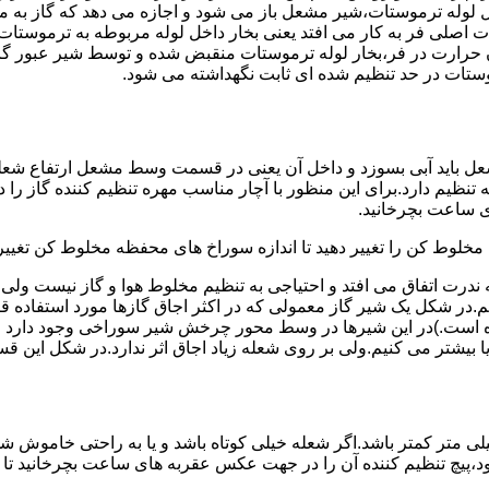
لوله ترموستات،شیر مشعل باز می شود و اجازه می دهد که گاز به م
اصلی فر به کار می افتد یعنی بخار داخل لوله مربوطه به ترموستات
مدن حرارت در فر،بخار لوله ترموستات منقبض شده و توسط شیر عبور گاز
ستات در حد تنظیم شده ای ثابت نگهداشته می شود.
تنظیم دارد.برای این منظور با آچار مناسب مهره تنظیم کننده گاز را
 ساعت بچرخانید.
ه مخلوط کن را تغییر دهید تا اندازه سوراخ های محفظه مخلوط کن تغییر
ندرت اتفاق می افتد و احتیاجی به تنظیم مخلوط هوا و گاز نیست و
یم.در شکل یک شیر گاز معمولی که در اکثر اجاق گازها مورد استفاده 
 است.)در این شیرها در وسط محور چرخش شیر سوراخی وجود دارد و د
یا بیشتر می کنیم.ولی بر روی شعله زیاد اجاق اثر ندارد.در شکل این 
شعله پیلوت باید آبی باشد و طول شعله پیلوت معمولا نباید از ۶ میلی متر کمتر باشد.اگر شعله خیلی کو
ه بود،پیچ تنظیم کننده آن را در جهت عکس عقربه های ساعت بچرخانید ت