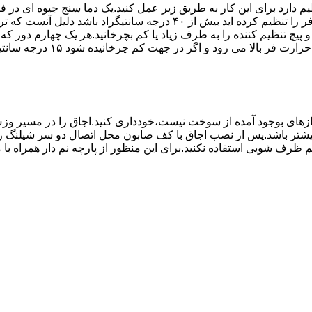
۱۰ تا ۲۰ دقیقه اختلاف درجه ای که دماسنج نشان می دهد با آنچه که فر را ت
می کند.(اگر پیچ تنظیم را در 
های بوجود آمده از سوخت نیست،خودداری کنید.اجاق را در مسیر وزش
د از بست مناسب استفاده شود.طول شیلنگ نباید از ۱.۵ متر بیشتر باشد.پس از نصب اجاق با کف صابون 
 شویی استفاده نکنید.برای این منظور از پارچه نم دار همراه با موا