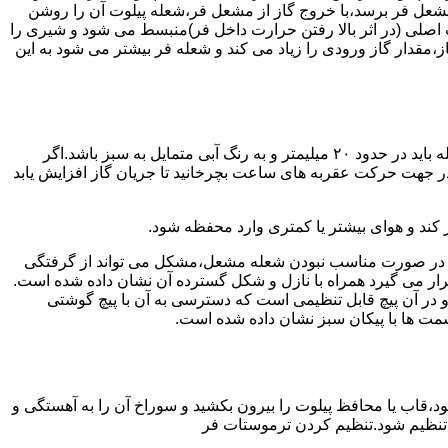
شعل فر برسد،با خروج گاز از مشعل فر،شعله پیلوت آن را روشن
 اصلی (در اثر بالا رفتن حرارت داخل فر)منبسط می شود و شیری را
،مقدار گاز ورودی را زیاد می کند و شعله فر بیشتر می شود به این
هنگامی که یک دکمه کنترل مشعل در زیادترین حد خود باشد،دوره مشعل باید آبی بسوزد و داخل آن یعنی در قسمت وسط مشعل ارتفاع شعله باید در حدود ۲۰ میلیمتر و به رنگ آبی متمایل به سبز باشد.اگر
 در جهت حرکت عقربه های ساعت بچرخانید تا جریان گاز افزایش یابد
 کند و هوای بیشتر یا کمتری وارد محفظه شود.
لی در صورت مناسب نبودن شعله مشعل،مشکل می تواند از گرفتگی
قرار می گیرد همراه با نازل و شکل گسترده آن نشان داده شده است.
ر آن پیچ قابل تنظیمی است که دسترسی به آن با پیچ گوشتی
قسمت ها با پیکان سبز نشان داده شده است.
تاه باشد و یا به راحتی خاموش شود،قاب یا محافظ پیلوت را بیرون بکشید و سوراخ آن را به آهستگی و
ا تنظیم شود.تنظیم کردن ترموستات فر