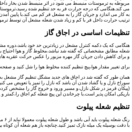
مربوطه به ترموستات منبسط می شود در اثر منبسط شدن بخار داخل 
می کند.هنگامی که درجه حرارت فر به حد تنظیم شده رسید،ترموستات 
به کار می اندازد و جریان گاز را به مشعل فر کم می کند.با پایین آ
ترتیب حرارت داخل فر با کم و زیاد شدن شعله مشعل آن توسط ترمو
تنظیمات اساسی در اجاق گاز
شعله مطابق مشخصاتی که گفته شد نباشد،مخلوط گاز و هوا احتیاج به 
و برای کاهش دادن جریان گاز مهره مزبور را عکس حرکت عقربه های
برای تغییر مقدار هوا،پیچ تنظیم کننده مخلوط هوا را شل کنید و صفح
همان طور که گفته شد در اجاق های جدید مشگل تنظیم گاز مشعل به 
سوراخ نازل و یا گشاد شدن آن باشد که نازل را تمیز یا تعویض می کن
(پیکان قرمز در شکل نازل،و مسیر ورود و خروج گاز را مشخص کرده
باریکی امکان پذیر است.با چرخاندن این پیچ شعله کم اجاق را،کمتر و 
تنظیم شعله پیلوت
رنگ 
با دقت بوسیله یک میله نازک تمیز کنید.چنانچه باز هم شعله آن کوتا