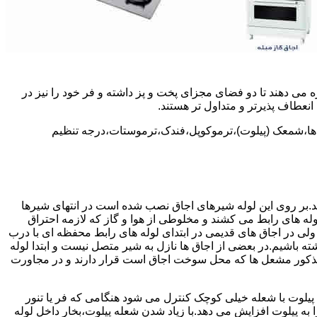
 می دهند تا دو فضای مجزای پخت و پز داشته و فر خود را نیز در
انعطاف پذیرتر و متداول تر هستند.
ل ها،شمعک (پیلوت)،ترموکوپل،فندک،ترموستات،درجه تنظیم
سد.بر روی این لوله شیرهای اجاق نصب شده است در انتهای شیرها
 لوله های رابط می کشند و مخلوطی از هوا و گاز که لازمه احتراق
 ولی در اجاق های قدیمی در ابتدای لوله های رابط محفظه ای با درب
ه باشیم.در بعضی از اجاق ها نازل به شیر متصل نیست و ابتدا لوله
 مذکور مشعل ها که محل سوخت اجاق است قرار دارند و در مجاورت
یلوت با شعله خیلی کوچک کنترل می شود هنگامی که فر یا تنور
ه پیلوت افزایش می دهد.با زیاد شدن شعله پیلوت،بخار داخل لوله