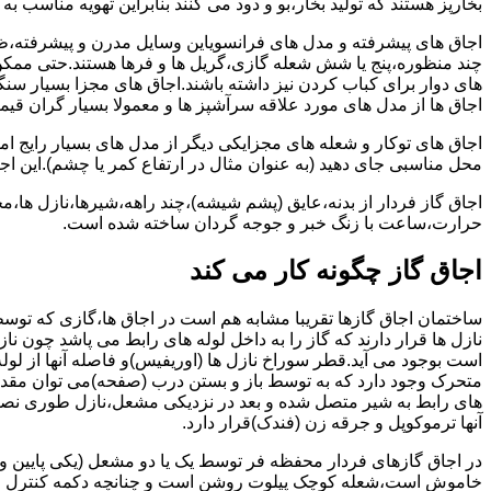
بخارپز هستند که تولید بخار،بو و دود می کنند بنابراین تهویه مناسب
اجاق های پیشرفته و مدل های فرانسویاین وسایل مدرن و پیشرفته،ظرف
چند منظوره،پنج یا شش شعله گازی،گریل ها و فرها هستند.حتی ممکن
های دوار برای کباب کردن نیز داشته باشند.اجاق های مجزا بسیار سنگی
اجاق ها از مدل های مورد علاقه سرآشپز ها و معمولا بسیار گران قی
اجاق های توکار و شعله های مجزایکی دیگر از مدل های بسیار رایج ام
محل مناسبی جای دهید (به عنوان مثال در ارتفاع کمر یا چشم).این اجاق
اجاق گاز فردار از بدنه،عایق (پشم شیشه)،چند راهه،شیرها،نازل ها
حرارت،ساعت با زنگ خبر و جوجه گردان ساخته شده است.
اجاق گاز چگونه کار می کند
ساختمان اجاق گازها تقریبا مشابه هم است در اجاق ها،گازی که توسط
نازل ها قرار دارند که گاز را به داخل لوله های رابط می پاشد چون ناز
است بوجود می آید.قطر سوراخ نازل ها (اوریفیس)و فاصله آنها از لول
متحرک وجود دارد که به توسط باز و بستن درب (صفحه)می توان مقدار د
های رابط به شیر متصل شده و بعد در نزدیکی مشعل،نازل طوری نصب 
آنها ترموکوپل و جرقه زن (فندک)قرار دارد.
در اجاق گازهای فردار محفظه فر توسط یک یا دو مشعل (یکی پایین و
خاموش است،شعله کوچک پیلوت روشن است و چنانچه دکمه کنترل را چرخ