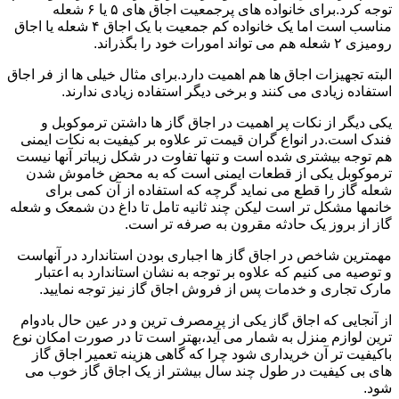
توجه کرد.برای خانواده های پرجمعیت اجاق های ۵ یا ۶ شعله
مناسب است اما یک خانواده کم جمعیت با یک اجاق ۴ شعله یا اجاق
رومیزی ۲ شعله هم می تواند امورات خود را بگذراند.
البته تجهیزات اجاق ها هم اهمیت دارد.برای مثال خیلی ها از فر اجاق
استفاده زیادی می کنند و برخی دیگر استفاده زیادی ندارند.
یکی دیگر از نکات پر اهمیت در اجاق گاز ها داشتن ترموکوبل و
فندک است.در انواع گران قیمت تر علاوه بر کیفیت به نکات ایمنی
هم توجه بیشتری شده است و تنها تفاوت در شکل زیباتر آنها نیست
ترموکوبل یکی از قطعات ایمنی است که به محض خاموش شدن
شعله گاز را قطع می نماید گرچه که استفاده از آن کمی برای
خانمها مشکل تر است لیکن چند ثانیه تامل تا داغ دن شمعک و شعله
گاز از بروز یک حادثه مقرون به صرفه تر است.
مهمترین شاخص در اجاق گاز ها اجباری بودن استاندارد در آنهاست
و توصیه می کنیم که علاوه بر توجه به نشان استاندارد به اعتبار
مارک تجاری و خدمات پس از فروش اجاق گاز نیز توجه نمایید.
از آنجایی که اجاق گاز یکی از پرمصرف ترین و در عین حال بادوام
ترین لوازم منزل به شمار می آید،بهتر است تا در صورت امکان نوع
باکیفیت تر آن خریداری شود چرا که گاهی هزینه تعمیر اجاق گاز
های بی کیفیت در طول چند سال بیشتر از یک اجاق گاز خوب می
شود.