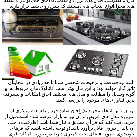
گازی،الکتریکی،اجاق های بزرگ و قدیمی یا اجاق های توکار با شعله
های مجزا،انواع انتخاب هایی هستند که پیش روی شما قرار دارند.
البته بودجه،فضا و ترجیحات شخصی شما تا حد زیادی در انتخابتان
تاثیرگذار خواهد بود؛ با این حال بهتر است کاتالوگ های مربوط به این
گونه وسایل را مطالعه و مدل های مختلف اجاق،امکانات و پیشرفته
ترین فناوری های موجود را بررسی کنید.
ارزان ترین انتخاب،خرید یک اجاق ساده فردار با شعله مرکزی اما
امروزه مدل های عریض تر آن نیز به بازار عرضه شده است.قبل از
خرید،دقت کنید که فر آن مطابق با نیاز شما باشد (ظرفیت داخلی
آن باید از بیرون قابل برآورد باشد)و توجه داشته باشید که فرهای
خودشوی،عموما فضای پخت کمتری دارند.در صورت امکان،فری