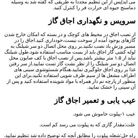
می آید)پس از این تنظیم مجددا به طریقی که گفته شد به وسیله
دماسنج جیوه ای حرارت فر را کنترل کنید.
سرویس و نگهداری اجاق گاز
از نصب اجاق در محیط های کوچک و در بسته که امکان خارج شدن
گازهای بوجود آمده از سوخت نیست،خودداری کنید.اجاق را در
مسیر وزش باد نصب نکنید.بر روی محل اتصال دو سر شیلنگ به
لوله کشی گاز اجاق باید از بست مناسب استفاده شود.طول شیلنگ
نباید از ۱.۵ متر بیشتر باشد.پس از نصب اجاق با کف صابون محل
اتصال دو سر شیلنگ را از نظر نشت گاز تست نمایید.از سر رفتن
غذا بر روی اجاق جلوگیری نمایید.هنگام شستوشوی سینی های
اطراف مشعل ها از سیم ظرف شویی استفاده نکنید.برای این
منظور از پارچه نم دار همراه با مواد شوینده استفاده کنید و پس از
آن سینی را خشک نمایید.
عیب یابی و تعمیر اجاق گاز
عیب ۱-پیلوت خاموش می شود.
علت:مقدار گازی که به پیلوت می رسد کم است.
راه حل:شعله پیلوت را مطابق آنچه که توضیح داده شد تنظیم نمایید.