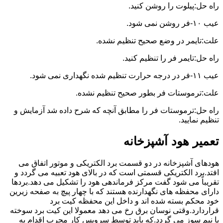
راه حل:پیلوت را روشن کنید.
عیب ۱۰-فر روشن نمی شود.
علت:تایمر در وضع صحیح تنظیم نشده.
راه حل:تایمر فر را تنظیم کنید.
عیب ۱۱-فر در درجه حرارت تنظیم شده نگهداری نمی شود.
علت:ترموستات فر بطور صحیح تنظیم نشده.
راه حل:ترموستات فر را مطابق آنچه که شرح داده شد آزمایش و
تنظیم نمایید.
تعمیر هود آشپزخانه
هودهای آشپزخانه در دو قسمت برد الکتریکی و موتور اتفاق می
افتد.برد الکتریکی قسمتی است که در بالای هود تعبیه می گردد و
تقریباً می شود گفت مرکز فرماندهی هود را تشکیل می دهد.بردها
دارای محفظه های نگهدارنده هستند که با چهار پیچ به صفحه زیرین
خود محکم بسته شده اند و داخل این محفظه کیت برد
قراردارد.وقتی نوسان برق رخ می دهد معمولا این کیت برد سوخته
یا نیم سوز می گردد.که باید توسط سرویس کار مجرب اقدام به