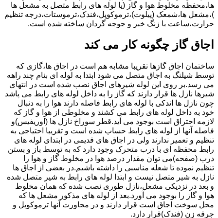
ها،محفظه مخلوط هوا و گاز (یا لوله های رابط متصل به مشعل ها
)،مشعل ها،شمعک (پیلوت)،ترموکوپل،فندک،ترموستات،درجه تنظیم
حرارت،ساعت با زنگ خبر و جوجه گردان ساخته شده است.
اجاق گاز چگونه کار می کند
ساختمان اجاق گازها تقریبا مشابه هم است در اجاق ها،گازی که
توسط شیلنگ به اجاق متصل می شود ابتدا به لوله ای بنام چند راهه
می رسد.بر روی این لوله شیرهای اجاق نصب شده است در انتهای
شیرها نازل ها قرار دارند که گاز را به داخل لوله های رابط می پاشد
چون نازل ها اندکی با لوله های رابط فاصله دارند هوا را به دنبال
خود به داخل لوله های رابط می کشند و مخلوطی از هوا و گاز که
لازمه احتراق است بوجود می آید.قطر سوراخ نازل ها (اوریفیس)و
فاصله آنها از لوله های رابط حساب شده است و تقریبا احتیاجی به
تنظیم و تعمیر ندارند ولی در اجاق های قدیمی در ابتدای لوله های
رابط محفظه ای با درب متحرک وجود دارد که به توسط باز و بستن
درب (صفحه)می توان مقدار درصد هوا در مخلوط گاز و هوا را
تنظیم نموده تا شعله مناسبی را داشته باشیم.در بعضی از اجاق ها
نازل به شیر متصل نیست و ابتدا لوله های رابط به شیر متصل شده
و بعد در نزدیکی مشعل،نازل طوری نصب شده که همان مخلوط
هوا و گاز را بوجود می آورد.بعد از لوله های مذکور مشعل ها که
محل سوخت اجاق است قرار دارند و در مجاورت آنها ترموکوپل و
جرقه زن (فندک)قرار دارد.