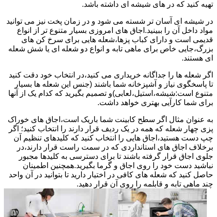
تهیه کنید که در های شیشه ای داشته باشد.
در شیشه ای آسان تر شسته می شود و در زمان پخت نیز می توانید
مواد داخل آن را ببینید.اجاق های امروزی بسیار متنوع تر از انواع
قدیمی است و دارای کباب پزها،شعله هایی برای سرخ کن های
بزرگ،جایی خاص برای ماهی تابه و انواع دو شعله ای یا شش شعله
ای هستند.
اگر شعله ها را جداگانه خریداری می کنید،در انتخاب خود دقت کنید
تا پاسخگوی نیاز و آشپزخانه شما باشند (جنس این شعله ها بسیار
متنوع است:شیشه،استیل،لعابی)و تصمیم بگیرید که کدام یک از آنها
برای شما کارآیی بهتری خواهد داشت.
به عنوان مثال اگر سطح کابینت شما باریک است،اجاق های خوراک
پزی چهار شعله که همه در یک ردیف قرار دارند را انتخاب کنید؛ اگر
چپ دست هستید،اجاق هایی را انتخاب کنید که کلیدهای تنظیم آن
برخلاف اجاق های استانداردی که در سمت راست قرار دارند،در
جلوی اجاق قرار گرفته باشند تا برای دسترسی به کلیدها مجبور
نباشید دست خود را روی اجاق و گرما بگیرید.همچنین اطمینان
حاصل کنید که شعله های کافی در اختیار دارید تا بتوانید در آن واحد
چند ماهی تابه و قابلمه را روی آن قرار دهید.