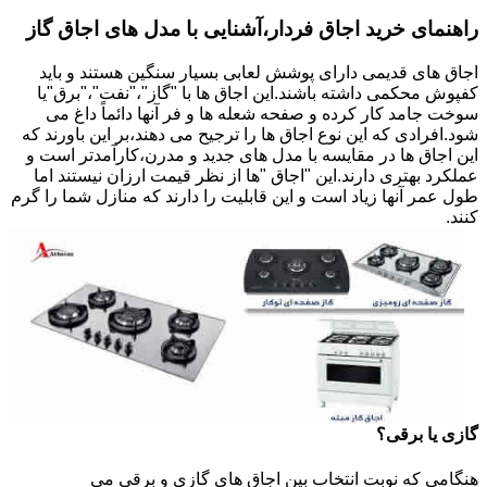
راهنمای خرید اجاق فردار،آشنایی با مدل های اجاق گاز
اجاق های قدیمی دارای پوشش لعابی بسیار سنگین هستند و باید
کفپوش محکمی داشته باشند.این اجاق ها با "گاز"،"نفت"،"برق"یا
سوخت جامد کار کرده و صفحه شعله ها و فر آنها دائماً داغ می
شود.افرادی که این نوع اجاق ها را ترجیح می دهند،بر این باورند که
این اجاق ها در مقایسه با مدل های جدید و مدرن،کارآمدتر است و
عملکرد بهتری دارند.این "اجاق "ها از نظر قیمت ارزان نیستند اما
طول عمر آنها زیاد است و این قابلیت را دارند که منازل شما را گرم
کنند.
گازی یا برقی؟
هنگامی که نوبت انتخاب بین اجاق های گازی و برقی می