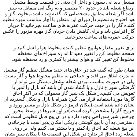
مشعل باید آبی بسوزد و داخل آن یعنی در قسمت وسط مشعل
ارتفاع شعله باید در حدود ۲۰ میلیمتر و به رنگ آبی متمایل به سبز
باشد.اگر شعله مطابق مشخصاتی که گفته شد نباشد،مخلوط گاز و
هوا احتیاج به تنظیم دارد.برای این منظور با آچار مناسب مهره تنظیم
کننده گاز را در جهت حرکت عقربه های ساعت بچرخانید تا جریان
گاز افزایش یابد و برای کاهش دادن جریان گاز مهره مزبور را عکس
حرکت عقربه های ساعت بچرخانید.
برای تغییر مقدار هوا،پیچ تنظیم کننده مخلوط هوا را شل کنید و
صفحه مخلوط کن را تغییر دهید تا اندازه سوراخ های محفظه
مخلوط کن تغییر کند و هوای بیشتر یا کمتری وارد محفظه شود.
همان طور که گفته شد در اجاق های جدید مشگل تنظیم گاز مشعل
به ندرت اتفاق می افتد و احتیاجی به تنظیم مخلوط هوا و گاز نیست
ولی در صورت مناسب نبودن شعله مشعل،مشکل می تواند از
گرفتگی سوراخ نازل و یا گشاد شدن آن باشد که نازل را تمیز یا
تعویض می کنیم.در شکل یک شیر گاز معمولی که در اکثر اجاق
گازها مورد استفاده قرار می گیرد همراه با نازل و شکل گسترده آن
نشان داده شده است.(پیکان قرمز در شکل نازل،و مسیر ورود و
خروج گاز را مشخص کرده است.)در این شیرها در وسط محور
چرخش شیر سوراخی وجود دارد و در آن پیچ قابل تنظیمی است که
دسترسی به آن با پیچ گوشتی باریکی امکان پذیر است.با چرخاندن
این پیچ شعله کم اجاق را،کمتر و یا بیشتر می کنیم.ولی بر روی
شعله زیاد اجاق اثر ندارد.در شکل این قسمت ها با پیکان سبز نشان