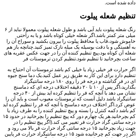
داده شده است.
تنظیم شعله پیلوت
رنگ شعله پیلوت باید آبی باشد و طول شعله پیلوت معمولا نباید از ۶
میلی متر کمتر باشد.اگر شعله خیلی کوتاه باشد و یا به راحتی
خاموش شود،قاب یا محافظ پیلوت را بیرون بکشید و سوراخ آن را
به آهستگی و با دقت بوسیله یک میله نازک تمیز کنید.چنانچه باز هم
شعله آن کوتاه بود،پیچ تنظیم کننده آن را در جهت عکس عقربه های
ساعت بچرخانید تا تنظیم شود.تنظیم کردن ترموستات فر
اگر حرارت فر خیلی زیاد یا خیلی کم باشد ترموستات آن احتیاج به
تنظیم دارد برای این کار به طریق زیر عمل کنید.یک دما سنج جیوه
ای در فر گذاشته و درجه فر را روی ۱۸۰ درجه سانتیگراد
بگذارید،اگر پس از ۱۰ تا ۲۰ دقیقه اختلاف درجه ای که دماسنج
نشان می دهد با آنچه که فر را تنظیم کرده اید بیش از ۴۰ درجه
سانتیگراد باشد دلیل آنست که ترموستات معیوب است و باید آن را
عوض کرد.اگر اختلاف درجه دماسنج با آنچه که فر را تنظیم کرده اید
کم باشد دکمه کنترل را بسته و پیچ تنظیم کننده را به طرف زیاد یا
کم بچرخانید.هر یک چهارم دور که پیچ تنظیم را بچرخانید در حدود ۱۵
درجه سانتی گراد حرارت فر تغییر می کند.(اگر پیچ تنظیم را در
جهت زیاد بچرخانید ۱۵ درجه سانتی گراد حرارت فر بالا می رود و
اگر در جهت کم چرخانیده شود ۱۵ درجه سانتیگراد حرارت فر پایین