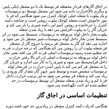
در اجاق گازهای فردار محفظه فر توسط یک یا دو مشعل (یکی پایین
و دیگری بالا)حرارت داده می شود این مشعل توسط دو ترموستات
و یک پیلوت با شعله خیلی کوچک کنترل می شود هنگامی که فر یا
تنور خاموش است،شعله کوچک پیلوت روشن است و چنانچه دکمه
کنترل را چرخانیده و روشن کنیم این دکمه شیری را باز می کند و
جریان گاز را به پیلوت افزایش می دهد.با زیاد شدن شعله
پیلوت،بخار داخل لوله مربوطه به ترموستات منبسط می شود در اثر
منبسط شدن بخار داخل لوله ترموستات،شیر مشعل باز می شود و
اجازه می دهد که گاز به مشعل فر برسد،با خروج گاز از مشعل
فر،شعله پیلوت آن را روشن می کند.هنگامی که درجه حرارت فر به
حد تنظیم شده رسید،ترموستات اصلی فر به کار می افتد یعنی بخار
داخل لوله مربوطه به ترموستات اصلی (در اثر بالا رفتن حرارت
داخل فر)منبسط می شود و شیری را به کار می اندازد و جریان گاز
را به مشعل فر کم می کند.با پایین آمدن حرارت در فر،بخار لوله
ترموستات منقبض شده و توسط شیر عبور گاز،مقدار گاز ورودی را
زیاد می کند و شعله فر بیشتر می شود به این ترتیب حرارت داخل
فر با کم و زیاد شدن شعله مشعل آن توسط ترموستات در حد
تنظیم شده ای ثابت نگهداشته می شود.
تنظیمات اساسی در اجاق گاز
هنگامی که یک دکمه کنترل مشعل در زیادترین حد خود باشد،دوره