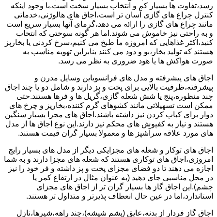
رسد،تفاوت ها بسیار کم و انتخاب بسیار سخت است.با وجود اینکه
کنترل چراغ های گازی آسان تر است،اجاق های هالوژنی،خدماتی
مانند چراغ های گازی را ارائه می دهد،گرمای آنها بسیار سریع است
و به راحتی نیز خاموش می شوند.اما هر گونه سوختی که انتخاب
کنید،اکثر غذاهایی که امروزه ما طبخ می کنیم،سرخ کردنی یا بخارپز
هستند که تولید بخار،بو و دود می کنند بنابراین تهویه مناسب به
صورت هواکش ها یا هود ضروری به نظر می رسد.
اجاق های پیشرفته و مدل های فرانسویاین وسایل مدرن و
پیشرفته،ظرفیت بالایی برای پخت و پز دارند و شامل دو یا چند اجاق
چند منظوره،پنج یا شش شعله گازی،گریل ها و فرها هستند.حتی
ممکن است تسهیلاتی مانند کشوهای گرم کننده،بخارپز و چرخ های
دوار برای کباب کردن نیز داشته باشند.اجاق های مجزا بسیار سنگین
هستند و نیاز به کفپوش های محکم نیز دارند.این نوع اجاق ها از مدل
های مورد علاقه سرآشپز ها و معمولا بسیار گران قیمت هستند.
اجاق های توکار و شعله های مجزایکی دیگر از مدل های بسیار رایج
امروزی،اجاق های توکاری هستند که شعله های مجزا دارند و به شما
اجازه می دهند تا دو فضای مجزای پخت و پز داشته و فر خود را نیز
در محل مناسبی جای دهید (به عنوان مثال در ارتفاع کمر یا
چشم).این اجاق گاز ها بسیار گران تر از اجاق های مجزای
استاندارد،اما در عین حال انعطاف پذیرتر و متداول تر هستند.
اجاق گاز فردار از بدنه،عایق (پشم شیشه)،چند راهه،شیرها،نازل