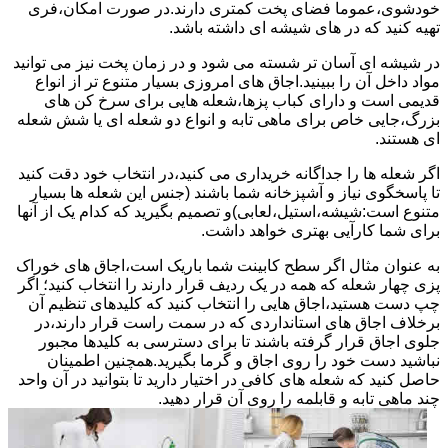
خودشوی،عموما فضای پخت کمتری دارند.در صورت امکان،فری
تهیه کنید که در های شیشه ای داشته باشد.
در شیشه ای آسان تر شسته می شود و در زمان پخت نیز می توانید
مواد داخل آن را ببینید.اجاق های امروزی بسیار متنوع تر از انواع
قدیمی است و دارای کباب پزها،شعله هایی برای سرخ کن های
بزرگ،جایی خاص برای ماهی تابه و انواع دو شعله ای یا شش شعله
ای هستند.
اگر شعله ها را جداگانه خریداری می کنید،در انتخاب خود دقت کنید
تا پاسخگوی نیاز و آشپزخانه شما باشند (جنس این شعله ها بسیار
متنوع است:شیشه،استیل،لعابی)و تصمیم بگیرید که کدام یک از آنها
برای شما کارآیی بهتری خواهد داشت.
به عنوان مثال اگر سطح کابینت شما باریک است،اجاق های خوراک
پزی چهار شعله که همه در یک ردیف قرار دارند را انتخاب کنید؛ اگر
چپ دست هستید،اجاق هایی را انتخاب کنید که کلیدهای تنظیم آن
برخلاف اجاق های استانداردی که در سمت راست قرار دارند،در
جلوی اجاق قرار گرفته باشند تا برای دسترسی به کلیدها مجبور
نباشید دست خود را روی اجاق و گرما بگیرید.همچنین اطمینان
حاصل کنید که شعله های کافی در اختیار دارید تا بتوانید در آن واحد
چند ماهی تابه و قابلمه را روی آن قرار دهید.