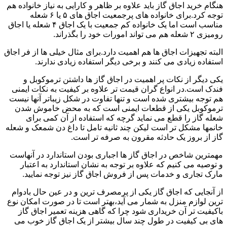
هنگام خرید اجاق گاز باید علاوه بر ظاهر و کارایی به نیاز خانواده هم
توجه کرد.برای خانواده های پرجمعیت اجاق های ۵ یا ۶ شعله
مناسب است اما یک خانواده کم جمعیت با یک اجاق ۴ شعله یا اجاق
رومیزی ۲ شعله هم می تواند امورات خود را بگذراند.
البته تجهیزات اجاق ها هم اهمیت دارد.برای مثال خیلی ها از فر اجاق
استفاده زیادی می کنند و برخی دیگر استفاده زیادی ندارند.
یکی دیگر از نکات پر اهمیت در اجاق گاز ها داشتن ترموکوبل و
فندک است.در انواع گران قیمت تر علاوه بر کیفیت به نکات ایمنی
هم توجه بیشتری شده است و تنها تفاوت در شکل زیباتر آنها نیست
ترموکوبل یکی از قطعات ایمنی است که به محض خاموش شدن
شعله گاز را قطع می نماید گرچه که استفاده از آن کمی برای
خانمها مشکل تر است لیکن چند ثانیه تامل تا داغ دن شمعک و شعله
گاز از بروز یک حادثه مقرون به صرفه تر است.
مهمترین شاخص در اجاق گاز ها اجباری بودن استاندارد در آنهاست
و توصیه می کنیم که علاوه بر توجه به نشان استاندارد به اعتبار
مارک تجاری و خدمات پس از فروش اجاق گاز نیز توجه نمایید.
از آنجایی که اجاق گاز یکی از پرمصرف ترین و در عین حال بادوام
ترین لوازم منزل به شمار می آید،بهتر است تا در صورت امکان نوع
باکیفیت تر آن خریداری شود چرا که گاهی هزینه تعمیر اجاق گاز
های بی کیفیت در طول چند سال بیشتر از یک اجاق گاز خوب می