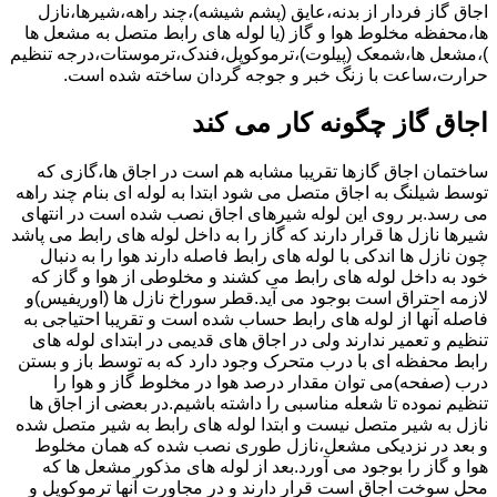
اجاق گاز فردار از بدنه،عایق (پشم شیشه)،چند راهه،شیرها،نازل
ها،محفظه مخلوط هوا و گاز (یا لوله های رابط متصل به مشعل ها
)،مشعل ها،شمعک (پیلوت)،ترموکوپل،فندک،ترموستات،درجه تنظیم
حرارت،ساعت با زنگ خبر و جوجه گردان ساخته شده است.
اجاق گاز چگونه کار می کند
ساختمان اجاق گازها تقریبا مشابه هم است در اجاق ها،گازی که
توسط شیلنگ به اجاق متصل می شود ابتدا به لوله ای بنام چند راهه
می رسد.بر روی این لوله شیرهای اجاق نصب شده است در انتهای
شیرها نازل ها قرار دارند که گاز را به داخل لوله های رابط می پاشد
چون نازل ها اندکی با لوله های رابط فاصله دارند هوا را به دنبال
خود به داخل لوله های رابط می کشند و مخلوطی از هوا و گاز که
لازمه احتراق است بوجود می آید.قطر سوراخ نازل ها (اوریفیس)و
فاصله آنها از لوله های رابط حساب شده است و تقریبا احتیاجی به
تنظیم و تعمیر ندارند ولی در اجاق های قدیمی در ابتدای لوله های
رابط محفظه ای با درب متحرک وجود دارد که به توسط باز و بستن
درب (صفحه)می توان مقدار درصد هوا در مخلوط گاز و هوا را
تنظیم نموده تا شعله مناسبی را داشته باشیم.در بعضی از اجاق ها
نازل به شیر متصل نیست و ابتدا لوله های رابط به شیر متصل شده
و بعد در نزدیکی مشعل،نازل طوری نصب شده که همان مخلوط
هوا و گاز را بوجود می آورد.بعد از لوله های مذکور مشعل ها که
محل سوخت اجاق است قرار دارند و در مجاورت آنها ترموکوپل و