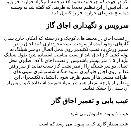
اگر در جهت کم چرخانیده شود ۱۵ درجه سانتیگراد حرارت فر پایین
می آید)پس از این تنظیم مجددا به طریقی که گفته شد به وسیله
دماسنج جیوه ای حرارت فر را کنترل کنید.
سرویس و نگهداری اجاق گاز
از نصب اجاق در محیط های کوچک و در بسته که امکان خارج شدن
گازهای بوجود آمده از سوخت نیست،خودداری کنید.اجاق را در
مسیر وزش باد نصب نکنید.بر روی محل اتصال دو سر شیلنگ به
لوله کشی گاز اجاق باید از بست مناسب استفاده شود.طول شیلنگ
نباید از ۱.۵ متر بیشتر باشد.پس از نصب اجاق با کف صابون محل
اتصال دو سر شیلنگ را از نظر نشت گاز تست نمایید.از سر رفتن
غذا بر روی اجاق جلوگیری نمایید.هنگام شستوشوی سینی های
اطراف مشعل ها از سیم ظرف شویی استفاده نکنید.برای این
منظور از پارچه نم دار همراه با مواد شوینده استفاده کنید و پس از
آن سینی را خشک نمایید.
عیب یابی و تعمیر اجاق گاز
عیب ۱-پیلوت خاموش می شود.
علت:مقدار گازی که به پیلوت می رسد کم است.