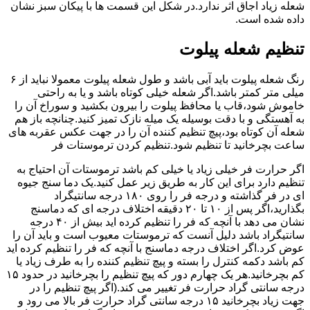
شعله زیاد اجاق اثر ندارد.در شکل این قسمت ها با پیکان سبز نشان
داده شده است.
تنظیم شعله پیلوت
رنگ شعله پیلوت باید آبی باشد و طول شعله پیلوت معمولا نباید از ۶
میلی متر کمتر باشد.اگر شعله خیلی کوتاه باشد و یا به راحتی
خاموش شود،قاب یا محافظ پیلوت را بیرون بکشید و سوراخ آن را
به آهستگی و با دقت بوسیله یک میله نازک تمیز کنید.چنانچه باز هم
شعله آن کوتاه بود،پیچ تنظیم کننده آن را در جهت عکس عقربه های
ساعت بچرخانید تا تنظیم شود.تنظیم کردن ترموستات فر
اگر حرارت فر خیلی زیاد یا خیلی کم باشد ترموستات آن احتیاج به
تنظیم دارد برای این کار به طریق زیر عمل کنید.یک دما سنج جیوه
ای در فر گذاشته و درجه فر را روی ۱۸۰ درجه سانتیگراد
بگذارید،اگر پس از ۱۰ تا ۲۰ دقیقه اختلاف درجه ای که دماسنج
نشان می دهد با آنچه که فر را تنظیم کرده اید بیش از ۴۰ درجه
سانتیگراد باشد دلیل آنست که ترموستات معیوب است و باید آن را
عوض کرد.اگر اختلاف درجه دماسنج با آنچه که فر را تنظیم کرده اید
کم باشد دکمه کنترل را بسته و پیچ تنظیم کننده را به طرف زیاد یا
کم بچرخانید.هر یک چهارم دور که پیچ تنظیم را بچرخانید در حدود ۱۵
درجه سانتی گراد حرارت فر تغییر می کند.(اگر پیچ تنظیم را در
جهت زیاد بچرخانید ۱۵ درجه سانتی گراد حرارت فر بالا می رود و