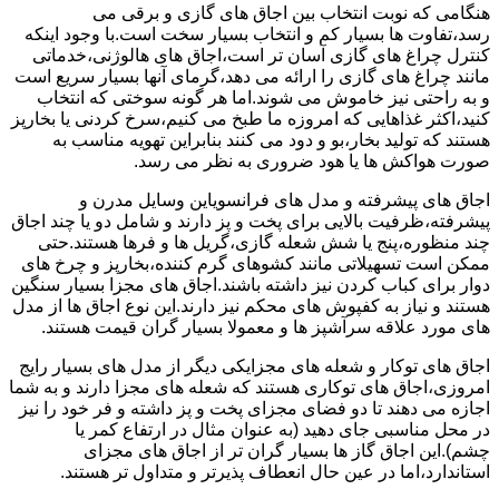
هنگامی که نوبت انتخاب بین اجاق های گازی و برقی می
رسد،تفاوت ها بسیار کم و انتخاب بسیار سخت است.با وجود اینکه
کنترل چراغ های گازی آسان تر است،اجاق های هالوژنی،خدماتی
مانند چراغ های گازی را ارائه می دهد،گرمای آنها بسیار سریع است
و به راحتی نیز خاموش می شوند.اما هر گونه سوختی که انتخاب
کنید،اکثر غذاهایی که امروزه ما طبخ می کنیم،سرخ کردنی یا بخارپز
هستند که تولید بخار،بو و دود می کنند بنابراین تهویه مناسب به
صورت هواکش ها یا هود ضروری به نظر می رسد.
اجاق های پیشرفته و مدل های فرانسویاین وسایل مدرن و
پیشرفته،ظرفیت بالایی برای پخت و پز دارند و شامل دو یا چند اجاق
چند منظوره،پنج یا شش شعله گازی،گریل ها و فرها هستند.حتی
ممکن است تسهیلاتی مانند کشوهای گرم کننده،بخارپز و چرخ های
دوار برای کباب کردن نیز داشته باشند.اجاق های مجزا بسیار سنگین
هستند و نیاز به کفپوش های محکم نیز دارند.این نوع اجاق ها از مدل
های مورد علاقه سرآشپز ها و معمولا بسیار گران قیمت هستند.
اجاق های توکار و شعله های مجزایکی دیگر از مدل های بسیار رایج
امروزی،اجاق های توکاری هستند که شعله های مجزا دارند و به شما
اجازه می دهند تا دو فضای مجزای پخت و پز داشته و فر خود را نیز
در محل مناسبی جای دهید (به عنوان مثال در ارتفاع کمر یا
چشم).این اجاق گاز ها بسیار گران تر از اجاق های مجزای
استاندارد،اما در عین حال انعطاف پذیرتر و متداول تر هستند.