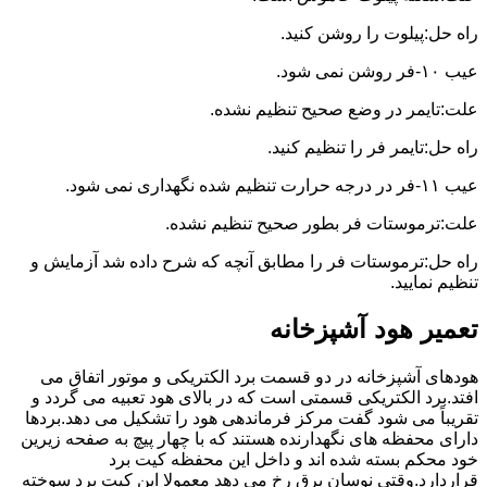
راه حل:پیلوت را روشن کنید.
عیب ۱۰-فر روشن نمی شود.
علت:تایمر در وضع صحیح تنظیم نشده.
راه حل:تایمر فر را تنظیم کنید.
عیب ۱۱-فر در درجه حرارت تنظیم شده نگهداری نمی شود.
علت:ترموستات فر بطور صحیح تنظیم نشده.
راه حل:ترموستات فر را مطابق آنچه که شرح داده شد آزمایش و
تنظیم نمایید.
تعمیر هود آشپزخانه
هودهای آشپزخانه در دو قسمت برد الکتریکی و موتور اتفاق می
افتد.برد الکتریکی قسمتی است که در بالای هود تعبیه می گردد و
تقریباً می شود گفت مرکز فرماندهی هود را تشکیل می دهد.بردها
دارای محفظه های نگهدارنده هستند که با چهار پیچ به صفحه زیرین
خود محکم بسته شده اند و داخل این محفظه کیت برد
قراردارد.وقتی نوسان برق رخ می دهد معمولا این کیت برد سوخته