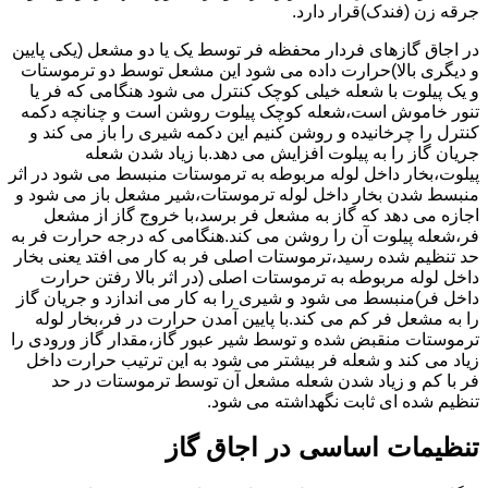
جرقه زن (فندک)قرار دارد.
در اجاق گازهای فردار محفظه فر توسط یک یا دو مشعل (یکی پایین
و دیگری بالا)حرارت داده می شود این مشعل توسط دو ترموستات
و یک پیلوت با شعله خیلی کوچک کنترل می شود هنگامی که فر یا
تنور خاموش است،شعله کوچک پیلوت روشن است و چنانچه دکمه
کنترل را چرخانیده و روشن کنیم این دکمه شیری را باز می کند و
جریان گاز را به پیلوت افزایش می دهد.با زیاد شدن شعله
پیلوت،بخار داخل لوله مربوطه به ترموستات منبسط می شود در اثر
منبسط شدن بخار داخل لوله ترموستات،شیر مشعل باز می شود و
اجازه می دهد که گاز به مشعل فر برسد،با خروج گاز از مشعل
فر،شعله پیلوت آن را روشن می کند.هنگامی که درجه حرارت فر به
حد تنظیم شده رسید،ترموستات اصلی فر به کار می افتد یعنی بخار
داخل لوله مربوطه به ترموستات اصلی (در اثر بالا رفتن حرارت
داخل فر)منبسط می شود و شیری را به کار می اندازد و جریان گاز
را به مشعل فر کم می کند.با پایین آمدن حرارت در فر،بخار لوله
ترموستات منقبض شده و توسط شیر عبور گاز،مقدار گاز ورودی را
زیاد می کند و شعله فر بیشتر می شود به این ترتیب حرارت داخل
فر با کم و زیاد شدن شعله مشعل آن توسط ترموستات در حد
تنظیم شده ای ثابت نگهداشته می شود.
تنظیمات اساسی در اجاق گاز