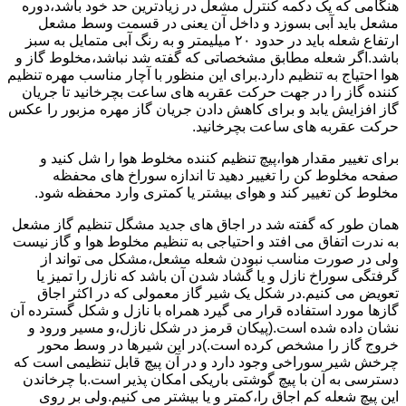
هنگامی که یک دکمه کنترل مشعل در زیادترین حد خود باشد،دوره
مشعل باید آبی بسوزد و داخل آن یعنی در قسمت وسط مشعل
ارتفاع شعله باید در حدود ۲۰ میلیمتر و به رنگ آبی متمایل به سبز
باشد.اگر شعله مطابق مشخصاتی که گفته شد نباشد،مخلوط گاز و
هوا احتیاج به تنظیم دارد.برای این منظور با آچار مناسب مهره تنظیم
کننده گاز را در جهت حرکت عقربه های ساعت بچرخانید تا جریان
گاز افزایش یابد و برای کاهش دادن جریان گاز مهره مزبور را عکس
حرکت عقربه های ساعت بچرخانید.
برای تغییر مقدار هوا،پیچ تنظیم کننده مخلوط هوا را شل کنید و
صفحه مخلوط کن را تغییر دهید تا اندازه سوراخ های محفظه
مخلوط کن تغییر کند و هوای بیشتر یا کمتری وارد محفظه شود.
همان طور که گفته شد در اجاق های جدید مشگل تنظیم گاز مشعل
به ندرت اتفاق می افتد و احتیاجی به تنظیم مخلوط هوا و گاز نیست
ولی در صورت مناسب نبودن شعله مشعل،مشکل می تواند از
گرفتگی سوراخ نازل و یا گشاد شدن آن باشد که نازل را تمیز یا
تعویض می کنیم.در شکل یک شیر گاز معمولی که در اکثر اجاق
گازها مورد استفاده قرار می گیرد همراه با نازل و شکل گسترده آن
نشان داده شده است.(پیکان قرمز در شکل نازل،و مسیر ورود و
خروج گاز را مشخص کرده است.)در این شیرها در وسط محور
چرخش شیر سوراخی وجود دارد و در آن پیچ قابل تنظیمی است که
دسترسی به آن با پیچ گوشتی باریکی امکان پذیر است.با چرخاندن
این پیچ شعله کم اجاق را،کمتر و یا بیشتر می کنیم.ولی بر روی