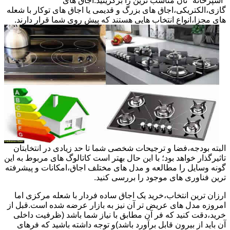
"آشپزخانه "تان مناسب ترین را برگزینید.اجاق های
گازی،الکتریکی،اجاق های بزرگ و قدیمی یا اجاق های توکار با شعله
های مجزا،انواع انتخاب هایی هستند که پیش روی شما قرار دارند.
البته بودجه،فضا و ترجیحات شخصی شما تا حد زیادی در انتخابتان
تاثیرگذار خواهد بود؛ با این حال بهتر است کاتالوگ های مربوط به این
گونه وسایل را مطالعه و مدل های مختلف اجاق،امکانات و پیشرفته
ترین فناوری های موجود را بررسی کنید.
ارزان ترین انتخاب،خرید یک اجاق ساده فردار با شعله مرکزی اما
امروزه مدل های عریض تر آن نیز به بازار عرضه شده است.قبل از
خرید،دقت کنید که فر آن مطابق با نیاز شما باشد (ظرفیت داخلی
آن باید از بیرون قابل برآورد باشد)و توجه داشته باشید که فرهای