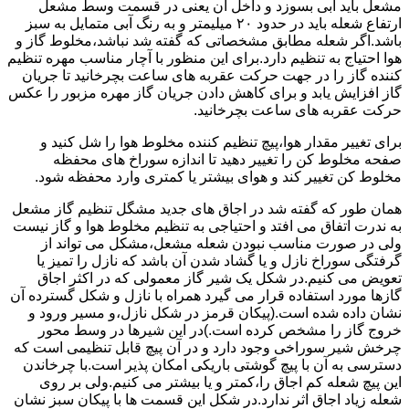
مشعل باید آبی بسوزد و داخل آن یعنی در قسمت وسط مشعل
ارتفاع شعله باید در حدود ۲۰ میلیمتر و به رنگ آبی متمایل به سبز
باشد.اگر شعله مطابق مشخصاتی که گفته شد نباشد،مخلوط گاز و
هوا احتیاج به تنظیم دارد.برای این منظور با آچار مناسب مهره تنظیم
کننده گاز را در جهت حرکت عقربه های ساعت بچرخانید تا جریان
گاز افزایش یابد و برای کاهش دادن جریان گاز مهره مزبور را عکس
حرکت عقربه های ساعت بچرخانید.
برای تغییر مقدار هوا،پیچ تنظیم کننده مخلوط هوا را شل کنید و
صفحه مخلوط کن را تغییر دهید تا اندازه سوراخ های محفظه
مخلوط کن تغییر کند و هوای بیشتر یا کمتری وارد محفظه شود.
همان طور که گفته شد در اجاق های جدید مشگل تنظیم گاز مشعل
به ندرت اتفاق می افتد و احتیاجی به تنظیم مخلوط هوا و گاز نیست
ولی در صورت مناسب نبودن شعله مشعل،مشکل می تواند از
گرفتگی سوراخ نازل و یا گشاد شدن آن باشد که نازل را تمیز یا
تعویض می کنیم.در شکل یک شیر گاز معمولی که در اکثر اجاق
گازها مورد استفاده قرار می گیرد همراه با نازل و شکل گسترده آن
نشان داده شده است.(پیکان قرمز در شکل نازل،و مسیر ورود و
خروج گاز را مشخص کرده است.)در این شیرها در وسط محور
چرخش شیر سوراخی وجود دارد و در آن پیچ قابل تنظیمی است که
دسترسی به آن با پیچ گوشتی باریکی امکان پذیر است.با چرخاندن
این پیچ شعله کم اجاق را،کمتر و یا بیشتر می کنیم.ولی بر روی
شعله زیاد اجاق اثر ندارد.در شکل این قسمت ها با پیکان سبز نشان