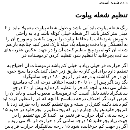
داده شده است.
تنظیم شعله پیلوت
رنگ شعله پیلوت باید آبی باشد و طول شعله پیلوت معمولا نباید از ۶
میلی متر کمتر باشد.اگر شعله خیلی کوتاه باشد و یا به راحتی
خاموش شود،قاب یا محافظ پیلوت را بیرون بکشید و سوراخ آن را
به آهستگی و با دقت بوسیله یک میله نازک تمیز کنید.چنانچه باز هم
شعله آن کوتاه بود،پیچ تنظیم کننده آن را در جهت عکس عقربه های
ساعت بچرخانید تا تنظیم شود.تنظیم کردن ترموستات فر
اگر حرارت فر خیلی زیاد یا خیلی کم باشد ترموستات آن احتیاج به
تنظیم دارد برای این کار به طریق زیر عمل کنید.یک دما سنج جیوه
ای در فر گذاشته و درجه فر را روی ۱۸۰ درجه سانتیگراد
بگذارید،اگر پس از ۱۰ تا ۲۰ دقیقه اختلاف درجه ای که دماسنج
نشان می دهد با آنچه که فر را تنظیم کرده اید بیش از ۴۰ درجه
سانتیگراد باشد دلیل آنست که ترموستات معیوب است و باید آن را
عوض کرد.اگر اختلاف درجه دماسنج با آنچه که فر را تنظیم کرده اید
کم باشد دکمه کنترل را بسته و پیچ تنظیم کننده را به طرف زیاد یا
کم بچرخانید.هر یک چهارم دور که پیچ تنظیم را بچرخانید در حدود ۱۵
درجه سانتی گراد حرارت فر تغییر می کند.(اگر پیچ تنظیم را در
جهت زیاد بچرخانید ۱۵ درجه سانتی گراد حرارت فر بالا می رود و
اگر در جهت کم چرخانیده شود ۱۵ درجه سانتیگراد حرارت فر پایین