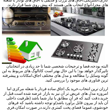
گازی،الکتریکی،اجاق های بزرگ و قدیمی یا اجاق های توکار با شعله
های مجزا،انواع انتخاب هایی هستند که پیش روی شما قرار دارند.
البته بودجه،فضا و ترجیحات شخصی شما تا حد زیادی در انتخابتان
تاثیرگذار خواهد بود؛ با این حال بهتر است کاتالوگ های مربوط به این
گونه وسایل را مطالعه و مدل های مختلف اجاق،امکانات و پیشرفته
ترین فناوری های موجود را بررسی کنید.
ارزان ترین انتخاب،خرید یک اجاق ساده فردار با شعله مرکزی اما
امروزه مدل های عریض تر آن نیز به بازار عرضه شده است.قبل از
خرید،دقت کنید که فر آن مطابق با نیاز شما باشد (ظرفیت داخلی
آن باید از بیرون قابل برآورد باشد)و توجه داشته باشید که فرهای
خودشوی،عموما فضای پخت کمتری دارند.در صورت امکان،فری