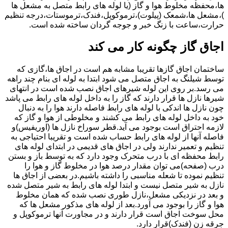
ها،محفظه مخلوط هوا و گاز (یا لوله های رابط متصل به مشعل ها
)،مشعل ها،شمعک (پیلوت)،ترموکوپل،فندک،ترموستات،درجه تنظیم
حرارت،ساعت با زنگ خبر و جوجه گردان ساخته شده است.
اجاق گاز چگونه کار می کند
ساختمان اجاق گازها تقریبا مشابه هم است در اجاق ها،گازی که
توسط شیلنگ به اجاق متصل می شود ابتدا به لوله ای بنام چند راهه
می رسد.بر روی این لوله شیرهای اجاق نصب شده است در انتهای
شیرها نازل ها قرار دارند که گاز را به داخل لوله های رابط می پاشد
چون نازل ها اندکی با لوله های رابط فاصله دارند هوا را به دنبال
خود به داخل لوله های رابط می کشند و مخلوطی از هوا و گاز که
لازمه احتراق است بوجود می آید.قطر سوراخ نازل ها (اوریفیس)و
فاصله آنها از لوله های رابط حساب شده است و تقریبا احتیاجی به
تنظیم و تعمیر ندارند ولی در اجاق های قدیمی در ابتدای لوله های
رابط محفظه ای با درب متحرک وجود دارد که به توسط باز و بستن
درب (صفحه)می توان مقدار درصد هوا در مخلوط گاز و هوا را
تنظیم نموده تا شعله مناسبی را داشته باشیم.در بعضی از اجاق ها
نازل به شیر متصل نیست و ابتدا لوله های رابط به شیر متصل شده
و بعد در نزدیکی مشعل،نازل طوری نصب شده که همان مخلوط
هوا و گاز را بوجود می آورد.بعد از لوله های مذکور مشعل ها که
محل سوخت اجاق است قرار دارند و در مجاورت آنها ترموکوپل و
جرقه زن (فندک)قرار دارد.