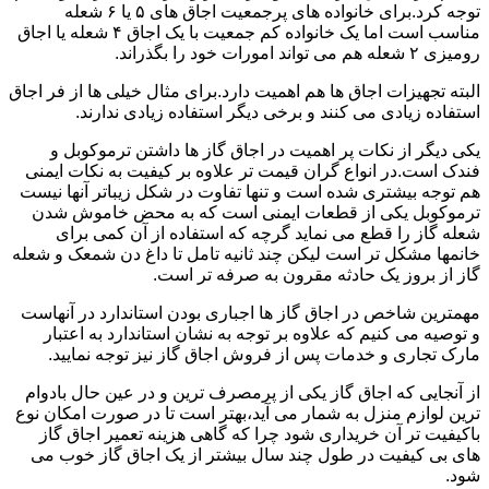
توجه کرد.برای خانواده های پرجمعیت اجاق های ۵ یا ۶ شعله
مناسب است اما یک خانواده کم جمعیت با یک اجاق ۴ شعله یا اجاق
رومیزی ۲ شعله هم می تواند امورات خود را بگذراند.
البته تجهیزات اجاق ها هم اهمیت دارد.برای مثال خیلی ها از فر اجاق
استفاده زیادی می کنند و برخی دیگر استفاده زیادی ندارند.
یکی دیگر از نکات پر اهمیت در اجاق گاز ها داشتن ترموکوبل و
فندک است.در انواع گران قیمت تر علاوه بر کیفیت به نکات ایمنی
هم توجه بیشتری شده است و تنها تفاوت در شکل زیباتر آنها نیست
ترموکوبل یکی از قطعات ایمنی است که به محض خاموش شدن
شعله گاز را قطع می نماید گرچه که استفاده از آن کمی برای
خانمها مشکل تر است لیکن چند ثانیه تامل تا داغ دن شمعک و شعله
گاز از بروز یک حادثه مقرون به صرفه تر است.
مهمترین شاخص در اجاق گاز ها اجباری بودن استاندارد در آنهاست
و توصیه می کنیم که علاوه بر توجه به نشان استاندارد به اعتبار
مارک تجاری و خدمات پس از فروش اجاق گاز نیز توجه نمایید.
از آنجایی که اجاق گاز یکی از پرمصرف ترین و در عین حال بادوام
ترین لوازم منزل به شمار می آید،بهتر است تا در صورت امکان نوع
باکیفیت تر آن خریداری شود چرا که گاهی هزینه تعمیر اجاق گاز
های بی کیفیت در طول چند سال بیشتر از یک اجاق گاز خوب می
شود.