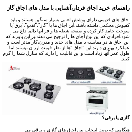
راهنمای خرید اجاق فردار،آشنایی با مدل های اجاق گاز
اجاق های قدیمی دارای پوشش لعابی بسیار سنگین هستند و باید
کفپوش محکمی داشته باشند.این اجاق ها با "گاز"،"نفت"،"برق"یا
سوخت جامد کار کرده و صفحه شعله ها و فر آنها دائماً داغ می
شود.افرادی که این نوع اجاق ها را ترجیح می دهند،بر این باورند که
این اجاق ها در مقایسه با مدل های جدید و مدرن،کارآمدتر است و
عملکرد بهتری دارند.این "اجاق "ها از نظر قیمت ارزان نیستند اما
طول عمر آنها زیاد است و این قابلیت را دارند که منازل شما را گرم
کنند.
گازی یا برقی؟
هنگامی که نوبت انتخاب بین اجاق های گازی و برقی می