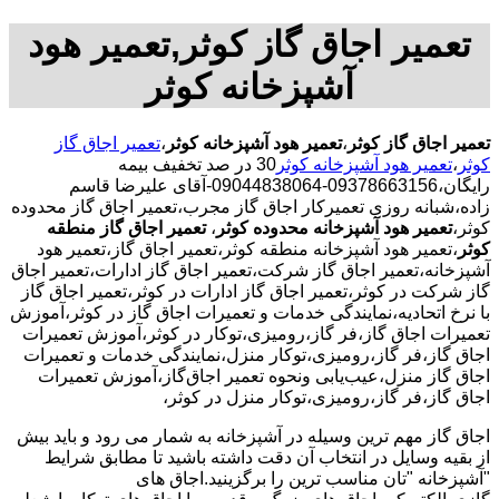
تعمیر اجاق گاز کوثر,تعمیر هود
آشپزخانه کوثر
تعمیر اجاق گاز کوثر
،
تعمیر هود آشپزخانه کوثر
،
تعمیر اجاق گاز
کوثر
،
تعمیر هود آشپزخانه کوثر
30 در صد تخفیف بیمه
رایگان،09378663156-09044838064-آقای علیرضا قاسم
زاده،شبانه روزی تعمیرکار اجاق گاز مجرب،تعمیر اجاق گاز محدوده
کوثر،
تعمیر هود آشپزخانه محدوده کوثر
،
تعمیر اجاق گاز منطقه
کوثر
،تعمیر هود آشپزخانه منطقه کوثر،تعمیر اجاق گاز،تعمیر هود
آشپزخانه،تعمیر اجاق گاز شرکت،تعمیر اجاق گاز ادارات،تعمیر اجاق
گاز شرکت در کوثر،تعمیر اجاق گاز ادارات در کوثر،تعمیر اجاق گاز
با نرخ اتحادیه،نمایندگی خدمات و تعمیرات اجاق گاز در کوثر،آموزش
تعمیرات اجاق گاز،فر گاز،رومیزی،توکار در کوثر،آموزش تعمیرات
اجاق گاز،فر گاز،رومیزی،توکار منزل،نمایندگی خدمات و تعمیرات
اجاق گاز منزل،عیب‌یابی ونحوه تعمیر اجاق‌گاز،آموزش تعمیرات
اجاق گاز،فر گاز،رومیزی،توکار منزل در کوثر،
اجاق گاز مهم ترین وسیله در آشپزخانه به شمار می رود و باید بیش
از بقیه وسایل در انتخاب آن دقت داشته باشید تا مطابق شرایط
"آشپزخانه "تان مناسب ترین را برگزینید.اجاق های