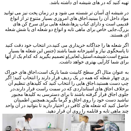
تهیه کنید که در های شیشه ای داشته باشد.
در شیشه ای آسان تر شسته می شود و در زمان پخت نیز می توانید
مواد داخل آن را ببینید.اجاق های امروزی بسیار متنوع تر از انواع
قدیمی است و دارای کباب پزها،شعله هایی برای سرخ کن های
بزرگ،جایی خاص برای ماهی تابه و انواع دو شعله ای یا شش شعله
ای هستند.
اگر شعله ها را جداگانه خریداری می کنید،در انتخاب خود دقت کنید
تا پاسخگوی نیاز و آشپزخانه شما باشند (جنس این شعله ها بسیار
متنوع است:شیشه،استیل،لعابی)و تصمیم بگیرید که کدام یک از آنها
برای شما کارآیی بهتری خواهد داشت.
به عنوان مثال اگر سطح کابینت شما باریک است،اجاق های خوراک
پزی چهار شعله که همه در یک ردیف قرار دارند را انتخاب کنید؛ اگر
چپ دست هستید،اجاق هایی را انتخاب کنید که کلیدهای تنظیم آن
برخلاف اجاق های استانداردی که در سمت راست قرار دارند،در
جلوی اجاق قرار گرفته باشند تا برای دسترسی به کلیدها مجبور
نباشید دست خود را روی اجاق و گرما بگیرید.همچنین اطمینان
حاصل کنید که شعله های کافی در اختیار دارید تا بتوانید در آن واحد
چند ماهی تابه و قابلمه را روی آن قرار دهید.