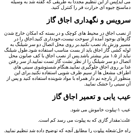
می آید)پس از این تنظیم مجددا به طریقی که گفته شد به وسیله
دماسنج جیوه ای حرارت فر را کنترل کنید.
سرویس و نگهداری اجاق گاز
از نصب اجاق در محیط های کوچک و در بسته که امکان خارج شدن
گازهای بوجود آمده از سوخت نیست،خودداری کنید.اجاق را در
مسیر وزش باد نصب نکنید.بر روی محل اتصال دو سر شیلنگ به
لوله کشی گاز اجاق باید از بست مناسب استفاده شود.طول شیلنگ
نباید از ۱.۵ متر بیشتر باشد.پس از نصب اجاق با کف صابون محل
اتصال دو سر شیلنگ را از نظر نشت گاز تست نمایید.از سر رفتن
غذا بر روی اجاق جلوگیری نمایید.هنگام شستوشوی سینی های
اطراف مشعل ها از سیم ظرف شویی استفاده نکنید.برای این
منظور از پارچه نم دار همراه با مواد شوینده استفاده کنید و پس از
آن سینی را خشک نمایید.
عیب یابی و تعمیر اجاق گاز
عیب ۱-پیلوت خاموش می شود.
علت:مقدار گازی که به پیلوت می رسد کم است.
راه حل:شعله پیلوت را مطابق آنچه که توضیح داده شد تنظیم نمایید.