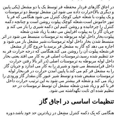
در اجاق گازهای فردار محفظه فر توسط یک یا دو مشعل (یکی پایین
و دیگری بالا)حرارت داده می شود این مشعل توسط دو ترموستات
و یک پیلوت با شعله خیلی کوچک کنترل می شود هنگامی که فر یا
تنور خاموش است،شعله کوچک پیلوت روشن است و چنانچه دکمه
کنترل را چرخانیده و روشن کنیم این دکمه شیری را باز می کند و
جریان گاز را به پیلوت افزایش می دهد.با زیاد شدن شعله
پیلوت،بخار داخل لوله مربوطه به ترموستات منبسط می شود در اثر
منبسط شدن بخار داخل لوله ترموستات،شیر مشعل باز می شود و
اجازه می دهد که گاز به مشعل فر برسد،با خروج گاز از مشعل
فر،شعله پیلوت آن را روشن می کند.هنگامی که درجه حرارت فر به
حد تنظیم شده رسید،ترموستات اصلی فر به کار می افتد یعنی بخار
داخل لوله مربوطه به ترموستات اصلی (در اثر بالا رفتن حرارت
داخل فر)منبسط می شود و شیری را به کار می اندازد و جریان گاز
را به مشعل فر کم می کند.با پایین آمدن حرارت در فر،بخار لوله
ترموستات منقبض شده و توسط شیر عبور گاز،مقدار گاز ورودی را
زیاد می کند و شعله فر بیشتر می شود به این ترتیب حرارت داخل
فر با کم و زیاد شدن شعله مشعل آن توسط ترموستات در حد
تنظیم شده ای ثابت نگهداشته می شود.
تنظیمات اساسی در اجاق گاز
هنگامی که یک دکمه کنترل مشعل در زیادترین حد خود باشد،دوره