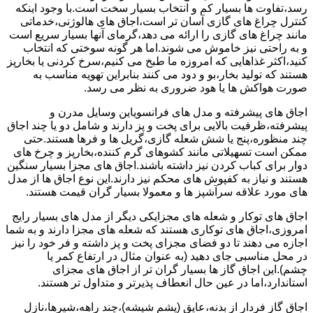
رسد،تفاوت ها بسیار کم و انتخاب بسیار سخت است.با وجود اینکه
کنترل چراغ های گازی آسان تر است،اجاق های هالوژنی،خدماتی
مانند چراغ های گازی را ارائه می دهد،گرمای آنها بسیار سریع است
و به راحتی نیز خاموش می شوند.اما هر گونه سوختی که انتخاب
کنید،اکثر غذاهایی که امروزه ما طبخ می کنیم،سرخ کردنی یا بخارپز
هستند که تولید بخار،بو و دود می کنند بنابراین تهویه مناسب به
صورت هواکش ها یا هود ضروری به نظر می رسد.
اجاق های پیشرفته و مدل های فرانسویاین وسایل مدرن و
پیشرفته،ظرفیت بالایی برای پخت و پز دارند و شامل دو یا چند اجاق
چند منظوره،پنج یا شش شعله گازی،گریل ها و فرها هستند.حتی
ممکن است تسهیلاتی مانند کشوهای گرم کننده،بخارپز و چرخ های
دوار برای کباب کردن نیز داشته باشند.اجاق های مجزا بسیار سنگین
هستند و نیاز به کفپوش های محکم نیز دارند.این نوع اجاق ها از مدل
های مورد علاقه سرآشپز ها و معمولا بسیار گران قیمت هستند.
اجاق های توکار و شعله های مجزایکی دیگر از مدل های بسیار رایج
امروزی،اجاق های توکاری هستند که شعله های مجزا دارند و به شما
اجازه می دهند تا دو فضای مجزای پخت و پز داشته و فر خود را نیز
در محل مناسبی جای دهید (به عنوان مثال در ارتفاع کمر یا
چشم).این اجاق گاز ها بسیار گران تر از اجاق های مجزای
استاندارد،اما در عین حال انعطاف پذیرتر و متداول تر هستند.
اجاق گاز فردار از بدنه،عایق (پشم شیشه)،چند راهه،شیرها،نازل