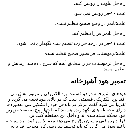
راه حل:پیلوت را روشن کنید.
عیب ۱۰-فر روشن نمی شود.
علت:تایمر در وضع صحیح تنظیم نشده.
راه حل:تایمر فر را تنظیم کنید.
عیب ۱۱-فر در درجه حرارت تنظیم شده نگهداری نمی شود.
علت:ترموستات فر بطور صحیح تنظیم نشده.
راه حل:ترموستات فر را مطابق آنچه که شرح داده شد آزمایش و
تنظیم نمایید.
تعمیر هود آشپزخانه
هودهای آشپزخانه در دو قسمت برد الکتریکی و موتور اتفاق می
افتد.برد الکتریکی قسمتی است که در بالای هود تعبیه می گردد و
تقریباً می شود گفت مرکز فرماندهی هود را تشکیل می دهد.بردها
دارای محفظه های نگهدارنده هستند که با چهار پیچ به صفحه زیرین
خود محکم بسته شده اند و داخل این محفظه کیت برد
قراردارد.وقتی نوسان برق رخ می دهد معمولا این کیت برد سوخته
یا نیم سوز می گردد.که باید توسط سرویس کار مجرب اقدام به