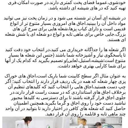
خودشوی،عموما فضای پخت کمتری دارند.در صورت امکان،فری
تهیه کنید که در های شیشه ای داشته باشد.
در شیشه ای آسان تر شسته می شود و در زمان پخت نیز می توانید
مواد داخل آن را ببینید.اجاق های امروزی بسیار متنوع تر از انواع
قدیمی است و دارای کباب پزها،شعله هایی برای سرخ کن های
بزرگ،جایی خاص برای ماهی تابه و انواع دو شعله ای یا شش شعله
ای هستند.
اگر شعله ها را جداگانه خریداری می کنید،در انتخاب خود دقت کنید
تا پاسخگوی نیاز و آشپزخانه شما باشند (جنس این شعله ها بسیار
متنوع است:شیشه،استیل،لعابی)و تصمیم بگیرید که کدام یک از آنها
برای شما کارآیی بهتری خواهد داشت.
به عنوان مثال اگر سطح کابینت شما باریک است،اجاق های خوراک
پزی چهار شعله که همه در یک ردیف قرار دارند را انتخاب کنید؛ اگر
چپ دست هستید،اجاق هایی را انتخاب کنید که کلیدهای تنظیم آن
برخلاف اجاق های استانداردی که در سمت راست قرار دارند،در
جلوی اجاق قرار گرفته باشند تا برای دسترسی به کلیدها مجبور
نباشید دست خود را روی اجاق و گرما بگیرید.همچنین اطمینان
حاصل کنید که شعله های کافی در اختیار دارید تا بتوانید در آن واحد
چند ماهی تابه و قابلمه را روی آن قرار دهید.