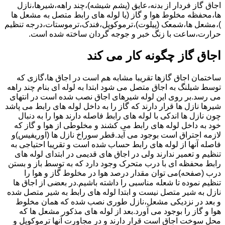
اجاق گاز فردار از بدنه،عایق (پشم شیشه)،چند راهه،شیرها،نازل
ها،محفظه مخلوط هوا و گاز (یا لوله های رابط متصل به مشعل ها
)،مشعل ها،شمعک (پیلوت)،ترموکوپل،فندک،ترموستات،درجه تنظیم
حرارت،ساعت با زنگ خبر و جوجه گردان ساخته شده است.
اجاق گاز چگونه کار می کند
ساختمان اجاق گازها تقریبا مشابه هم است در اجاق ها،گازی که
توسط شیلنگ به اجاق متصل می شود ابتدا به لوله ای بنام چند راهه
می رسد.بر روی این لوله شیرهای اجاق نصب شده است در انتهای
شیرها نازل ها قرار دارند که گاز را به داخل لوله های رابط می پاشد
چون نازل ها اندکی با لوله های رابط فاصله دارند هوا را به دنبال
خود به داخل لوله های رابط می کشند و مخلوطی از هوا و گاز که
لازمه احتراق است بوجود می آید.قطر سوراخ نازل ها (اوریفیس)و
فاصله آنها از لوله های رابط حساب شده است و تقریبا احتیاجی به
تنظیم و تعمیر ندارند ولی در اجاق های قدیمی در ابتدای لوله های
رابط محفظه ای با درب متحرک وجود دارد که به توسط باز و بستن
درب (صفحه)می توان مقدار درصد هوا در مخلوط گاز و هوا را
تنظیم نموده تا شعله مناسبی را داشته باشیم.در بعضی از اجاق ها
نازل به شیر متصل نیست و ابتدا لوله های رابط به شیر متصل شده
و بعد در نزدیکی مشعل،نازل طوری نصب شده که همان مخلوط
هوا و گاز را بوجود می آورد.بعد از لوله های مذکور مشعل ها که
محل سوخت اجاق است قرار دارند و در مجاورت آنها ترموکوپل و