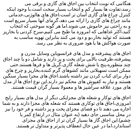
هنگامی که نوبت انتخاب بین اجاق های گازی و برقی می
رسد،تفاوت ها بسیار کم و انتخاب بسیار سخت است.با وجود اینکه
کنترل چراغ های گازی آسان تر است،اجاق های هالوژنی،خدماتی
مانند چراغ های گازی را ارائه می دهد،گرمای آنها بسیار سریع است
و به راحتی نیز خاموش می شوند.اما هر گونه سوختی که انتخاب
کنید،اکثر غذاهایی که امروزه ما طبخ می کنیم،سرخ کردنی یا بخارپز
هستند که تولید بخار،بو و دود می کنند بنابراین تهویه مناسب به
صورت هواکش ها یا هود ضروری به نظر می رسد.
اجاق های پیشرفته و مدل های فرانسویاین وسایل مدرن و
پیشرفته،ظرفیت بالایی برای پخت و پز دارند و شامل دو یا چند اجاق
چند منظوره،پنج یا شش شعله گازی،گریل ها و فرها هستند.حتی
ممکن است تسهیلاتی مانند کشوهای گرم کننده،بخارپز و چرخ های
دوار برای کباب کردن نیز داشته باشند.اجاق های مجزا بسیار سنگین
هستند و نیاز به کفپوش های محکم نیز دارند.این نوع اجاق ها از مدل
های مورد علاقه سرآشپز ها و معمولا بسیار گران قیمت هستند.
اجاق های توکار و شعله های مجزایکی دیگر از مدل های بسیار رایج
امروزی،اجاق های توکاری هستند که شعله های مجزا دارند و به شما
اجازه می دهند تا دو فضای مجزای پخت و پز داشته و فر خود را نیز
در محل مناسبی جای دهید (به عنوان مثال در ارتفاع کمر یا
چشم).این اجاق گاز ها بسیار گران تر از اجاق های مجزای
استاندارد،اما در عین حال انعطاف پذیرتر و متداول تر هستند.