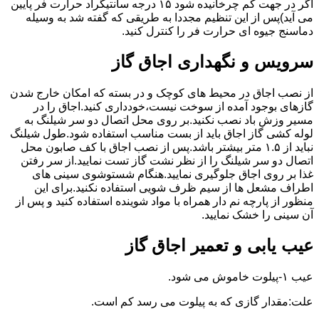
اگر در جهت کم چرخانیده شود ۱۵ درجه سانتیگراد حرارت فر پایین
می آید)پس از این تنظیم مجددا به طریقی که گفته شد به وسیله
دماسنج جیوه ای حرارت فر را کنترل کنید.
سرویس و نگهداری اجاق گاز
از نصب اجاق در محیط های کوچک و در بسته که امکان خارج شدن
گازهای بوجود آمده از سوخت نیست،خودداری کنید.اجاق را در
مسیر وزش باد نصب نکنید.بر روی محل اتصال دو سر شیلنگ به
لوله کشی گاز اجاق باید از بست مناسب استفاده شود.طول شیلنگ
نباید از ۱.۵ متر بیشتر باشد.پس از نصب اجاق با کف صابون محل
اتصال دو سر شیلنگ را از نظر نشت گاز تست نمایید.از سر رفتن
غذا بر روی اجاق جلوگیری نمایید.هنگام شستوشوی سینی های
اطراف مشعل ها از سیم ظرف شویی استفاده نکنید.برای این
منظور از پارچه نم دار همراه با مواد شوینده استفاده کنید و پس از
آن سینی را خشک نمایید.
عیب یابی و تعمیر اجاق گاز
عیب ۱-پیلوت خاموش می شود.
علت:مقدار گازی که به پیلوت می رسد کم است.