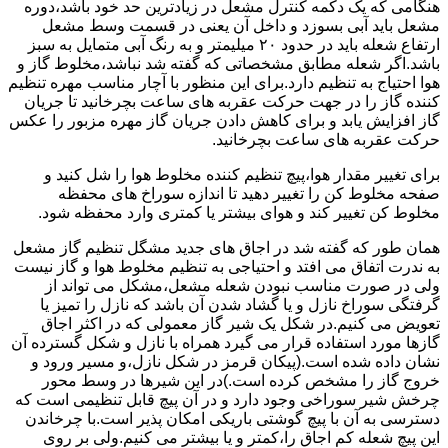
هنگامی که یک دکمه کنترل مشعل در زیادترین حد خود باشد،دوره
مشعل باید آبی بسوزد و داخل آن یعنی در قسمت وسط مشعل
ارتفاع شعله باید در حدود ۲۰ میلیمتر و به رنگ آبی متمایل به سبز
باشد.اگر شعله مطابق مشخصاتی که گفته شد نباشد،مخلوط گاز و
هوا احتیاج به تنظیم دارد.برای این منظور با آچار مناسب مهره تنظیم
کننده گاز را در جهت حرکت عقربه های ساعت بچرخانید تا جریان
گاز افزایش یابد و برای کاهش دادن جریان گاز مهره مزبور را عکس
حرکت عقربه های ساعت بچرخانید.
برای تغییر مقدار هوا،پیچ تنظیم کننده مخلوط هوا را شل کنید و
صفحه مخلوط کن را تغییر دهید تا اندازه سوراخ های محفظه
مخلوط کن تغییر کند و هوای بیشتر یا کمتری وارد محفظه شود.
همان طور که گفته شد در اجاق های جدید مشگل تنظیم گاز مشعل
به ندرت اتفاق می افتد و احتیاجی به تنظیم مخلوط هوا و گاز نیست
ولی در صورت مناسب نبودن شعله مشعل،مشکل می تواند از
گرفتگی سوراخ نازل و یا گشاد شدن آن باشد که نازل را تمیز یا
تعویض می کنیم.در شکل یک شیر گاز معمولی که در اکثر اجاق
گازها مورد استفاده قرار می گیرد همراه با نازل و شکل گسترده آن
نشان داده شده است.(پیکان قرمز در شکل نازل،و مسیر ورود و
خروج گاز را مشخص کرده است.)در این شیرها در وسط محور
چرخش شیر سوراخی وجود دارد و در آن پیچ قابل تنظیمی است که
دسترسی به آن با پیچ گوشتی باریکی امکان پذیر است.با چرخاندن
این پیچ شعله کم اجاق را،کمتر و یا بیشتر می کنیم.ولی بر روی