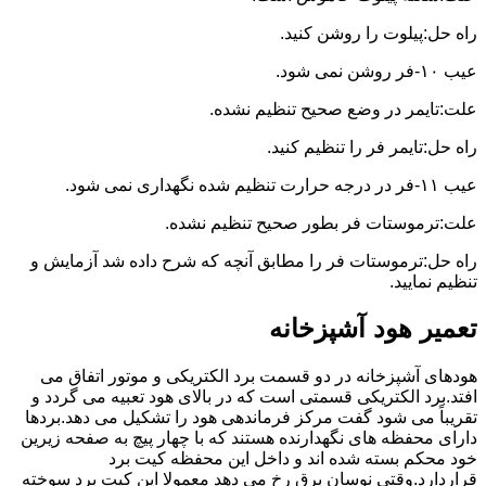
راه حل:پیلوت را روشن کنید.
عیب ۱۰-فر روشن نمی شود.
علت:تایمر در وضع صحیح تنظیم نشده.
راه حل:تایمر فر را تنظیم کنید.
عیب ۱۱-فر در درجه حرارت تنظیم شده نگهداری نمی شود.
علت:ترموستات فر بطور صحیح تنظیم نشده.
راه حل:ترموستات فر را مطابق آنچه که شرح داده شد آزمایش و
تنظیم نمایید.
تعمیر هود آشپزخانه
هودهای آشپزخانه در دو قسمت برد الکتریکی و موتور اتفاق می
افتد.برد الکتریکی قسمتی است که در بالای هود تعبیه می گردد و
تقریباً می شود گفت مرکز فرماندهی هود را تشکیل می دهد.بردها
دارای محفظه های نگهدارنده هستند که با چهار پیچ به صفحه زیرین
خود محکم بسته شده اند و داخل این محفظه کیت برد
قراردارد.وقتی نوسان برق رخ می دهد معمولا این کیت برد سوخته