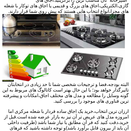
"آشپزخانه "تان مناسب ترین را برگزینید.اجاق های
گازی،الکتریکی،اجاق های بزرگ و قدیمی یا اجاق های توکار با شعله
های مجزا،انواع انتخاب هایی هستند که پیش روی شما قرار دارند.
البته بودجه،فضا و ترجیحات شخصی شما تا حد زیادی در انتخابتان
تاثیرگذار خواهد بود؛ با این حال بهتر است کاتالوگ های مربوط به این
گونه وسایل را مطالعه و مدل های مختلف اجاق،امکانات و پیشرفته
ترین فناوری های موجود را بررسی کنید.
ارزان ترین انتخاب،خرید یک اجاق ساده فردار با شعله مرکزی اما
امروزه مدل های عریض تر آن نیز به بازار عرضه شده است.قبل از
خرید،دقت کنید که فر آن مطابق با نیاز شما باشد (ظرفیت داخلی
آن باید از بیرون قابل برآورد باشد)و توجه داشته باشید که فرهای