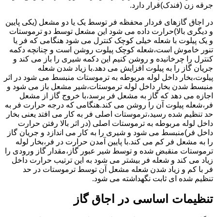
جرقه زن (فندک)قرار دارد.
در اجاق گازهای فردار محفظه فر توسط یک یا دو مشعل (یکی پایین
و دیگری بالا)حرارت داده می شود این مشعل توسط دو ترموستات
و یک پیلوت با شعله خیلی کوچک کنترل می شود هنگامی که فر یا
تنور خاموش است،شعله کوچک پیلوت روشن است و چنانچه دکمه
کنترل را چرخانیده و روشن کنیم این دکمه شیری را باز می کند و
جریان گاز را به پیلوت افزایش می دهد.با زیاد شدن شعله
پیلوت،بخار داخل لوله مربوطه به ترموستات منبسط می شود در اثر
منبسط شدن بخار داخل لوله ترموستات،شیر مشعل باز می شود و
اجازه می دهد که گاز به مشعل فر برسد،با خروج گاز از مشعل
فر،شعله پیلوت آن را روشن می کند.هنگامی که درجه حرارت فر به
حد تنظیم شده رسید،ترموستات اصلی فر به کار می افتد یعنی بخار
داخل لوله مربوطه به ترموستات اصلی (در اثر بالا رفتن حرارت
داخل فر)منبسط می شود و شیری را به کار می اندازد و جریان گاز
را به مشعل فر کم می کند.با پایین آمدن حرارت در فر،بخار لوله
ترموستات منقبض شده و توسط شیر عبور گاز،مقدار گاز ورودی را
زیاد می کند و شعله فر بیشتر می شود به این ترتیب حرارت داخل
فر با کم و زیاد شدن شعله مشعل آن توسط ترموستات در حد
تنظیم شده ای ثابت نگهداشته می شود.
تنظیمات اساسی در اجاق گاز