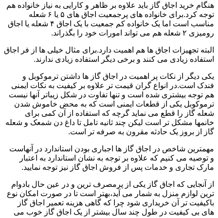
هنگام خرید اجاق گاز باید علاوه بر ظاهر و کارایی به نیاز خانواده هم
توجه کرد.برای خانواده های پرجمعیت اجاق های ۵ یا ۶ شعله
مناسب است اما یک خانواده کم جمعیت با یک اجاق ۴ شعله یا اجاق
رومیزی ۲ شعله هم می تواند امورات خود را بگذراند.
البته تجهیزات اجاق ها هم اهمیت دارد.برای مثال خیلی ها از فر اجاق
استفاده زیادی می کنند و برخی دیگر استفاده زیادی ندارند.
یکی دیگر از نکات پر اهمیت در اجاق گاز ها داشتن ترموکوبل و
فندک است.در انواع گران قیمت تر علاوه بر کیفیت به نکات ایمنی
هم توجه بیشتری شده است و تنها تفاوت در شکل زیباتر آنها نیست
ترموکوبل یکی از قطعات ایمنی است که به محض خاموش شدن
شعله گاز را قطع می نماید گرچه که استفاده از آن کمی برای
خانمها مشکل تر است لیکن چند ثانیه تامل تا داغ دن شمعک و شعله
گاز از بروز یک حادثه مقرون به صرفه تر است.
مهمترین شاخص در اجاق گاز ها اجباری بودن استاندارد در آنهاست
و توصیه می کنیم که علاوه بر توجه به نشان استاندارد به اعتبار
مارک تجاری و خدمات پس از فروش اجاق گاز نیز توجه نمایید.
از آنجایی که اجاق گاز یکی از پرمصرف ترین و در عین حال بادوام
ترین لوازم منزل به شمار می آید،بهتر است تا در صورت امکان نوع
باکیفیت تر آن خریداری شود چرا که گاهی هزینه تعمیر اجاق گاز
های بی کیفیت در طول چند سال بیشتر از یک اجاق گاز خوب می