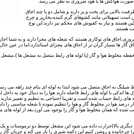
 به صورت هواکش ها یا هود ضروری به نظر می رسد.
یت بالایی برای پخت و پز دارند و شامل دو یا چند اجاق
 است تسهیلاتی مانند کشوهای گرم کننده،بخارپز و چرخ
ن هستند و نیاز به کفپوش های محکم نیز دارند.این نوع
مت هستند.
روزی،اجاق های توکاری هستند که شعله های مجزا دارند و به شما اجازه
 گاز ها بسیار گران تر از اجاق های مجزای استاندارد،اما در عین حال 
،محفظه مخلوط هوا و گاز (یا لوله های رابط متصل به مشعل ها )،مشع
 شیلنگ به اجاق متصل می شود ابتدا به لوله ای بنام چند راهه می ر
ل ها اندکی با لوله های رابط فاصله دارند هوا را به دنبال خود به داخل
ه های رابط حساب شده است و تقریبا احتیاجی به تنظیم و تعمیر ندارند
رصد هوا در مخلوط گاز و هوا را تنظیم نموده تا شعله مناسبی را داشت
شده که همان مخلوط هوا و گاز را بوجود می آورد.بعد از لوله های
 دیگری بالا)حرارت داده می شود این مشعل توسط دو ترموستات و یک پ
انیده و روشن کنیم این دکمه شیری را باز می کند و جریان گاز را ب