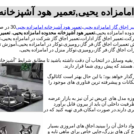
امامزاده یحیی,تعمیر هود آشپزخانه
یر اجاق گاز امامزاده یحیی
،
تعمیر هود آشپزخانه امامزاده یحیی
وده امامزاده یحیی،
تعمیر هود آشپزخانه محدوده امامزاده یحیی
،
تعمیر 
کت،تعمیر اجاق گاز ادارات،تعمیر اجاق گاز شرکت در امامزاده یحیی،تعم
زش تعمیرات اجاق گاز،فر گاز،رومیزی،توکار در امامزاده یحیی،آموزش 
ات اجاق گاز،فر گاز،رومیزی،توکار منزل در امامزاده یحیی،
 بقیه وسایل در انتخاب آن دقت داشته باشید تا مطابق شرایط "آشپزخان
ی هستند که پیش روی شما قرار دارند.
ذار خواهد بود؛ با این حال بهتر است کاتالوگ
انات و پیشرفته ترین فناوری های موجود را
وزه مدل های عریض تر آن نیز به بازار عرضه
فیت داخلی آن باید از بیرون قابل برآورد
 دارند.در صورت امکان،فری تهیه کنید که در
 داخل آن را ببینید.اجاق های امروزی بسیار
رخ کن های بزرگ،جایی خاص برای ماهی تابه و