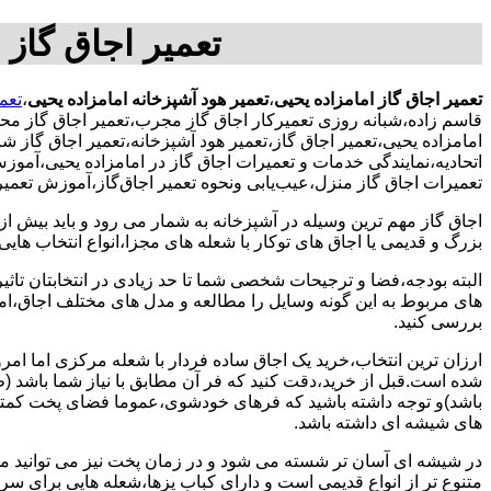
تعمیر اجاق گاز 
تعمیر اجاق گاز امامزاده یحیی
،
تعمیر هود آشپزخانه امامزاده یحیی
،
تعم
قاسم زاده،شبانه روزی تعمیرکار اجاق گاز مجرب،تعمیر اجاق گاز محد
امامزاده یحیی،تعمیر اجاق گاز،تعمیر هود آشپزخانه،تعمیر اجاق گاز شر
اتحادیه،نمایندگی خدمات و تعمیرات اجاق گاز در امامزاده یحیی،آمو
تعمیرات اجاق گاز منزل،عیب‌یابی ونحوه تعمیر اجاق‌گاز،آموزش تعمیر
اجاق گاز مهم ترین وسیله در آشپزخانه به شمار می رود و باید بیش از
بزرگ و قدیمی یا اجاق های توکار با شعله های مجزا،انواع انتخاب های
البته بودجه،فضا و ترجیحات شخصی شما تا حد زیادی در انتخابتان تاثیرگ
های مربوط به این گونه وسایل را مطالعه و مدل های مختلف اجاق،امک
بررسی کنید.
ارزان ترین انتخاب،خرید یک اجاق ساده فردار با شعله مرکزی اما امر
شده است.قبل از خرید،دقت کنید که فر آن مطابق با نیاز شما باشد (ظر
باشد)و توجه داشته باشید که فرهای خودشوی،عموما فضای پخت کمتری
های شیشه ای داشته باشد.
در شیشه ای آسان تر شسته می شود و در زمان پخت نیز می توانید مواد
متنوع تر از انواع قدیمی است و دارای کباب پزها،شعله هایی برای س