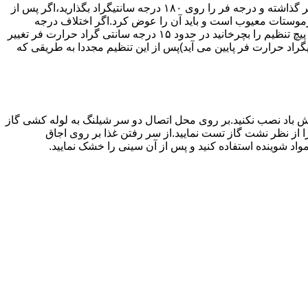
اگر حرارت فر خیلی زیاد یا خیلی کم باشد ترموستات آن احتیاج به تنظیم دارد برای این کار به طریق زیر عمل کنید.یک دما سنج جیوه ای در فر گذاشته و درجه فر را روی ۱۸۰ درجه سانتیگراد بگذارید،اگر پس از
نظیم کرده اید بیش از ۴۰ درجه سانتیگراد باشد دلیل آنست که ترموستات معیوب است و باید آن را عوض کرد.اگر اختلاف درجه
دماسنج با آنچه که فر را تنظیم کرده اید کم باشد دکمه کنترل را بسته و پیچ تنظیم کننده را به طرف زیاد یا کم بچرخانید.هر یک چهارم دور که پیچ تنظیم را بچرخانید در حدود ۱۵ درجه سانتی گراد حرارت فر تغییر
جهت زیاد بچرخانید ۱۵ درجه سانتی گراد حرارت فر بالا می رود و اگر در جهت کم چرخانیده شود ۱۵ درجه سانتیگراد حرارت فر پایین می آید)پس از این تنظیم مجددا به طریقی که
 باد نصب نکنید.بر روی محل اتصال دو سر شیلنگ به لوله کشی گاز
محل اتصال دو سر شیلنگ را از نظر نشت گاز تست نمایید.از سر رفتن غذا بر روی اجاق
د شوینده استفاده کنید و پس از آن سینی را خشک نمایید.