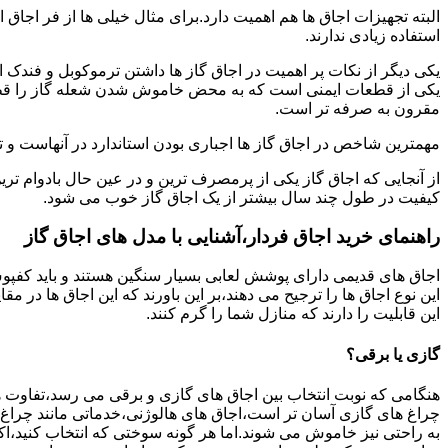
البته تجهیزات اجاق ها هم اهمیت دارد.برای مثال خیلی ها از فر اجاق 
استفاده زیادی ندارند.
یکی دیگر از نکات پر اهمیت در اجاق گاز ها داشتن ترموکوبل و فندک 
یکی از قطعات ایمنی است که به محض خاموش شدن شعله گاز را قطع می
مقرون به صرفه تر است.
مهمترین شاخص در اجاق گاز ها اجباری بودن استاندارد در آنهاست و تو
از آنجایی که اجاق گاز یکی از پرمصرف ترین و در عین حال بادوام تری
کیفیت در طول چند سال بیشتر از یک اجاق گاز خوب می شود.
راهنمای خرید اجاق فردار،آشنایی با مدل های اجاق گاز
اجاق های قدیمی دارای پوشش لعابی بسیار سنگین هستند و باید کفپوش 
این نوع اجاق ها را ترجیح می دهند،بر این باورند که این اجاق ها در 
این قابلیت را دارند که منازل شما را گرم کنند.
گازی یا برقی؟
هنگامی که نوبت انتخاب بین اجاق های گازی و برقی می رسد،تفاوت ها
چراغ های گازی آسان تر است،اجاق های هالوژنی،خدماتی مانند چراغ ه
به راحتی نیز خاموش می شوند.اما هر گونه سوختی که انتخاب کنید،اک