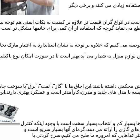
استفاده زیادی می کنند و برخی دیگر
است.در انواع گران قیمت تر علاوه بر کیفیت به نکات ایمنی هم توجه ب
 نماید گرچه که استفاده از آن کمی برای خانمها مشکل تر است لیکن 
صیه می کنیم که علاوه بر توجه به نشان استاندارد به اعتبار مارک تج
ن لوازم منزل به شمار می آید،بهتر است تا در صورت امکان نوع باکیفی
محکمی داشته باشند.این اجاق ها با "گاز"،"نفت"،"برق"یا سوخت جامد 
مقایسه با مدل های جدید و مدرن،کارآمدتر است و عملکرد بهتری دارند.این
 بسیار کم و انتخاب بسیار سخت است.با وجود اینکه کنترل
ای گازی را ارائه می دهد،گرمای آنها بسیار سریع است و
ثر غذاهایی که امروزه ما طبخ می کنیم،سرخ کردنی یا