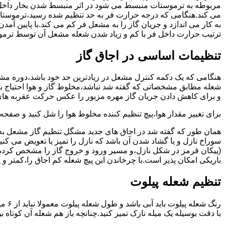
مربوطه به ترموستات منبسط می شود در اثر منبسط شدن بخار داخل 
می کند.هنگامی که درجه حرارت فر به حد تنظیم شده رسید،ترموستات 
به کار می اندازد و جریان گاز را به مشعل فر کم می کند.با پایین آ
ترتیب حرارت داخل فر با کم و زیاد شدن شعله مشعل آن توسط ترمو
تنظیمات اساسی در اجاق گاز
شعله مطابق مشخصاتی که گفته شد نباشد،مخلوط گاز و هوا احتیاج به 
و برای کاهش دادن جریان گاز مهره مزبور را عکس حرکت عقربه های
برای تغییر مقدار هوا،پیچ تنظیم کننده مخلوط هوا را شل کنید و صفح
همان طور که گفته شد در اجاق های جدید مشگل تنظیم گاز مشعل به 
سوراخ نازل و یا گشاد شدن آن باشد که نازل را تمیز یا تعویض می کن
(پیکان قرمز در شکل نازل،و مسیر ورود و خروج گاز را مشخص کرده
باریکی امکان پذیر است.با چرخاندن این پیچ شعله کم اجاق را،کمتر و 
تنظیم شعله پیلوت
رنگ 
با دقت بوسیله یک میله نازک تمیز کنید.چنانچه باز هم شعله آن کوتا