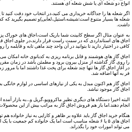
انواع دو شعله ای یا شش شعله ای هستند.
اگر شعله ها را جداگانه خریداری می کنید،در انتخاب خود دقت کنید تا
شعله ها بسیار متنوع است:شیشه،استیل،لعابی)و تصمیم بگیرید که کدام
داشت.
به عنوان مثال اگر سطح کابینت شما باریک است،اجاق های خوراک پزی 
اجاق های استانداردی که در سمت راست قرار دارند،در جلوی اجاق قرا
کافی در اختیار دارید تا بتوانید در آن واحد چند ماهی تابه و قابلمه را ر
اجاق گاز های هوشمند و قابل برنامه ریزی به کدبانوی خانه امکان می 
را روی گاز گذاشته از منزل بیرون برود و مطمئن باشد در زمان مقر
در آغاز اجاق گاز ها تنها چند شعله برای پخت غذا داشتند اما با مرور
فر به آنها اضافه شد.
اجاق گاز هم اکنون مبدل به یکی از نیازهای اساسی در لوازم خانگی ب
اجاق گاز موجود نباشد.
البته اخیرا دستگاه های دیگری نظیر ماکروویو،گریل و...به بازار آمده ان
انجام دهند.اما باز هم فروش اجاق گاز به مراتب بیش از این محصولا
هنگام خرید اجاق گاز باید علاوه بر ظاهر و کارایی به نیاز خانواده هم
می تواند امورات خود را بگذراند.