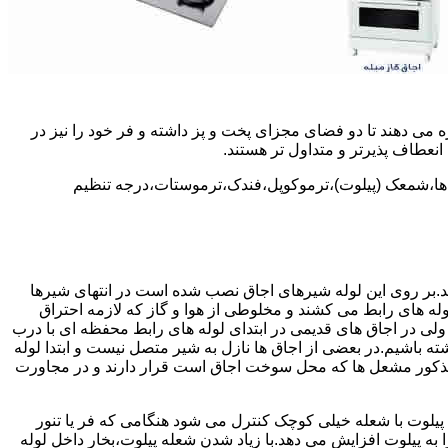
 می دهند تا دو فضای مجزای پخت و پز داشته و فر خود را نیز در
انعطاف پذیرتر و متداول تر هستند.
ل ها،شمعک (پیلوت)،ترموکوپل،فندک،ترموستات،درجه تنظیم
سد.بر روی این لوله شیرهای اجاق نصب شده است در انتهای شیرها
 لوله های رابط می کشند و مخلوطی از هوا و گاز که لازمه احتراق
 ولی در اجاق های قدیمی در ابتدای لوله های رابط محفظه ای با درب
ه باشیم.در بعضی از اجاق ها نازل به شیر متصل نیست و ابتدا لوله
 مذکور مشعل ها که محل سوخت اجاق است قرار دارند و در مجاورت
یلوت با شعله خیلی کوچک کنترل می شود هنگامی که فر یا تنور
ه پیلوت افزایش می دهد.با زیاد شدن شعله پیلوت،بخار داخل لوله