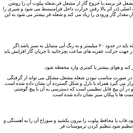
شعل فر برسد،با خروج گاز از مشعل فر،شعله پیلوت آن را روشن
 اصلی (در اثر بالا رفتن حرارت داخل فر)منبسط می شود و شیری را
،مقدار گاز ورودی را زیاد می کند و شعله فر بیشتر می شود به این
هنگامی که یک دکمه کنترل مشعل در زیادترین حد خود باشد،دوره مشعل باید آبی بسوزد و داخل آن یعنی در قسمت وسط مشعل ارتفاع شعله باید در حدود ۲۰ میلیمتر و به رنگ آبی متمایل به سبز باشد.اگر
 در جهت حرکت عقربه های ساعت بچرخانید تا جریان گاز افزایش یابد
 کند و هوای بیشتر یا کمتری وارد محفظه شود.
لی در صورت مناسب نبودن شعله مشعل،مشکل می تواند از گرفتگی
قرار می گیرد همراه با نازل و شکل گسترده آن نشان داده شده است.
ر آن پیچ قابل تنظیمی است که دسترسی به آن با پیچ گوشتی
قسمت ها با پیکان سبز نشان داده شده است.
تاه باشد و یا به راحتی خاموش شود،قاب یا محافظ پیلوت را بیرون بکشید و سوراخ آن را به آهستگی و
ا تنظیم شود.تنظیم کردن ترموستات فر