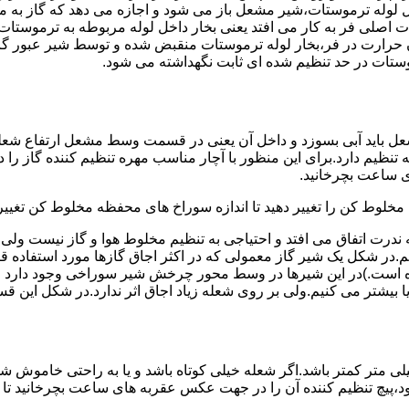
لوله ترموستات،شیر مشعل باز می شود و اجازه می دهد که گاز به م
اصلی فر به کار می افتد یعنی بخار داخل لوله مربوطه به ترموستات
مدن حرارت در فر،بخار لوله ترموستات منقبض شده و توسط شیر عبور گاز
ستات در حد تنظیم شده ای ثابت نگهداشته می شود.
تنظیم دارد.برای این منظور با آچار مناسب مهره تنظیم کننده گاز را
 ساعت بچرخانید.
ه مخلوط کن را تغییر دهید تا اندازه سوراخ های محفظه مخلوط کن تغییر
ندرت اتفاق می افتد و احتیاجی به تنظیم مخلوط هوا و گاز نیست و
یم.در شکل یک شیر گاز معمولی که در اکثر اجاق گازها مورد استفاده 
 است.)در این شیرها در وسط محور چرخش شیر سوراخی وجود دارد و د
یا بیشتر می کنیم.ولی بر روی شعله زیاد اجاق اثر ندارد.در شکل این 
شعله پیلوت باید آبی باشد و طول شعله پیلوت معمولا نباید از ۶ میلی متر کمتر باشد.اگر شعله خیلی کو
ه بود،پیچ تنظیم کننده آن را در جهت عکس عقربه های ساعت بچرخانید ت