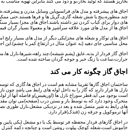
بخارپز هستند که تولید بخار،بو و دود می کنند بنابراین تهویه مناسب
اجاق های پیشرفته و مدل های فرانسویاین وسایل مدرن و پیشرفته،ظرف
چند منظوره،پنج یا شش شعله گازی،گریل ها و فرها هستند.حتی ممکن
های دوار برای کباب کردن نیز داشته باشند.اجاق های مجزا بسیار سنگی
اجاق ها از مدل های مورد علاقه سرآشپز ها و معمولا بسیار گران قی
اجاق های توکار و شعله های مجزایکی دیگر از مدل های بسیار رایج ام
محل مناسبی جای دهید (به عنوان مثال در ارتفاع کمر یا چشم).این اجاق
اجاق گاز فردار از بدنه،عایق (پشم شیشه)،چند راهه،شیرها،نازل ها
حرارت،ساعت با زنگ خبر و جوجه گردان ساخته شده است.
اجاق گاز چگونه کار می کند
ساختمان اجاق گازها تقریبا مشابه هم است در اجاق ها،گازی که توسط
نازل ها قرار دارند که گاز را به داخل لوله های رابط می پاشد چون ناز
است بوجود می آید.قطر سوراخ نازل ها (اوریفیس)و فاصله آنها از لول
متحرک وجود دارد که به توسط باز و بستن درب (صفحه)می توان مقدار د
های رابط به شیر متصل شده و بعد در نزدیکی مشعل،نازل طوری نصب 
آنها ترموکوپل و جرقه زن (فندک)قرار دارد.
در اجاق گازهای فردار محفظه فر توسط یک یا دو مشعل (یکی پایین و
خاموش است،شعله کوچک پیلوت روشن است و چنانچه دکمه کنترل را چرخ