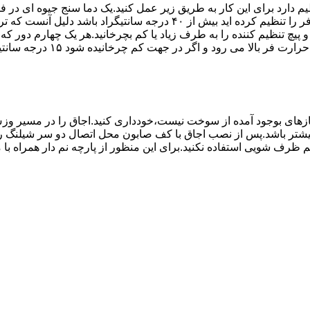
۱۰ تا ۲۰ دقیقه اختلاف درجه ای که دماسنج نشان می دهد با آنچه که فر را ت
می کند.(اگر پیچ تنظیم را در 
های بوجود آمده از سوخت نیست،خودداری کنید.اجاق را در مسیر وزش
د از بست مناسب استفاده شود.طول شیلنگ نباید از ۱.۵ متر بیشتر باشد.پس از نصب اجاق با کف صابون 
 شویی استفاده نکنید.برای این منظور از پارچه نم دار همراه با موا