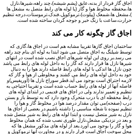
اجاق گاز فردار از بدنه،عایق (پشم شیشه)،چند راهه،شیرها،نازل
ها،محفظه مخلوط هوا و گاز (یا لوله های رابط متصل به مشعل ها
)،مشعل ها،شمعک (پیلوت)،ترموکوپل،فندک،ترموستات،درجه تنظیم
حرارت،ساعت با زنگ خبر و جوجه گردان ساخته شده است.
اجاق گاز چگونه کار می کند
ساختمان اجاق گازها تقریبا مشابه هم است در اجاق ها،گازی که
توسط شیلنگ به اجاق متصل می شود ابتدا به لوله ای بنام چند راهه
می رسد.بر روی این لوله شیرهای اجاق نصب شده است در انتهای
شیرها نازل ها قرار دارند که گاز را به داخل لوله های رابط می پاشد
چون نازل ها اندکی با لوله های رابط فاصله دارند هوا را به دنبال
خود به داخل لوله های رابط می کشند و مخلوطی از هوا و گاز که
لازمه احتراق است بوجود می آید.قطر سوراخ نازل ها (اوریفیس)و
فاصله آنها از لوله های رابط حساب شده است و تقریبا احتیاجی به
تنظیم و تعمیر ندارند ولی در اجاق های قدیمی در ابتدای لوله های
رابط محفظه ای با درب متحرک وجود دارد که به توسط باز و بستن
درب (صفحه)می توان مقدار درصد هوا در مخلوط گاز و هوا را
تنظیم نموده تا شعله مناسبی را داشته باشیم.در بعضی از اجاق ها
نازل به شیر متصل نیست و ابتدا لوله های رابط به شیر متصل شده
و بعد در نزدیکی مشعل،نازل طوری نصب شده که همان مخلوط
هوا و گاز را بوجود می آورد.بعد از لوله های مذکور مشعل ها که
محل سوخت اجاق است قرار دارند و در مجاورت آنها ترموکوپل و