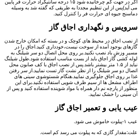
اگر در جهت کم چرخانیده شود ۱۵ درجه سانتیگراد حرارت فر پایین
می آید)پس از این تنظیم مجددا به طریقی که گفته شد به وسیله
دماسنج جیوه ای حرارت فر را کنترل کنید.
سرویس و نگهداری اجاق گاز
از نصب اجاق در محیط های کوچک و در بسته که امکان خارج شدن
گازهای بوجود آمده از سوخت نیست،خودداری کنید.اجاق را در
مسیر وزش باد نصب نکنید.بر روی محل اتصال دو سر شیلنگ به
لوله کشی گاز اجاق باید از بست مناسب استفاده شود.طول شیلنگ
نباید از ۱.۵ متر بیشتر باشد.پس از نصب اجاق با کف صابون محل
اتصال دو سر شیلنگ را از نظر نشت گاز تست نمایید.از سر رفتن
غذا بر روی اجاق جلوگیری نمایید.هنگام شستوشوی سینی های
اطراف مشعل ها از سیم ظرف شویی استفاده نکنید.برای این
منظور از پارچه نم دار همراه با مواد شوینده استفاده کنید و پس از
آن سینی را خشک نمایید.
عیب یابی و تعمیر اجاق گاز
عیب ۱-پیلوت خاموش می شود.
علت:مقدار گازی که به پیلوت می رسد کم است.