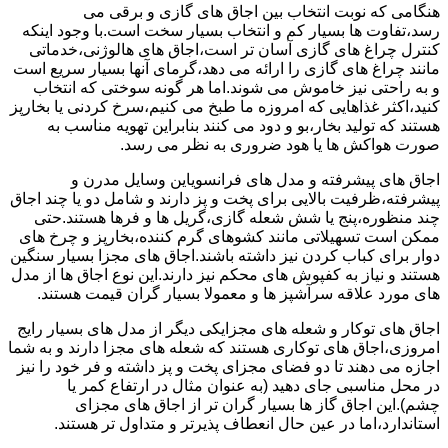
هنگامی که نوبت انتخاب بین اجاق های گازی و برقی می
رسد،تفاوت ها بسیار کم و انتخاب بسیار سخت است.با وجود اینکه
کنترل چراغ های گازی آسان تر است،اجاق های هالوژنی،خدماتی
مانند چراغ های گازی را ارائه می دهد،گرمای آنها بسیار سریع است
و به راحتی نیز خاموش می شوند.اما هر گونه سوختی که انتخاب
کنید،اکثر غذاهایی که امروزه ما طبخ می کنیم،سرخ کردنی یا بخارپز
هستند که تولید بخار،بو و دود می کنند بنابراین تهویه مناسب به
صورت هواکش ها یا هود ضروری به نظر می رسد.
اجاق های پیشرفته و مدل های فرانسویاین وسایل مدرن و
پیشرفته،ظرفیت بالایی برای پخت و پز دارند و شامل دو یا چند اجاق
چند منظوره،پنج یا شش شعله گازی،گریل ها و فرها هستند.حتی
ممکن است تسهیلاتی مانند کشوهای گرم کننده،بخارپز و چرخ های
دوار برای کباب کردن نیز داشته باشند.اجاق های مجزا بسیار سنگین
هستند و نیاز به کفپوش های محکم نیز دارند.این نوع اجاق ها از مدل
های مورد علاقه سرآشپز ها و معمولا بسیار گران قیمت هستند.
اجاق های توکار و شعله های مجزایکی دیگر از مدل های بسیار رایج
امروزی،اجاق های توکاری هستند که شعله های مجزا دارند و به شما
اجازه می دهند تا دو فضای مجزای پخت و پز داشته و فر خود را نیز
در محل مناسبی جای دهید (به عنوان مثال در ارتفاع کمر یا
چشم).این اجاق گاز ها بسیار گران تر از اجاق های مجزای
استاندارد،اما در عین حال انعطاف پذیرتر و متداول تر هستند.