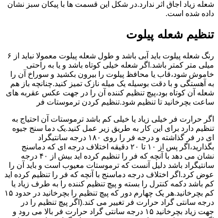
شعله زیاد اجاق اثر ندارد.در شکل این قسمت ها با پیکان سبز نشان
داده شده است.
تنظیم شعله پیلوت
رنگ شعله پیلوت باید آبی باشد و طول شعله پیلوت معمولا نباید از ۶
میلی متر کمتر باشد.اگر شعله خیلی کوتاه باشد و یا به راحتی
خاموش شود،قاب یا محافظ پیلوت را بیرون بکشید و سوراخ آن را
به آهستگی و با دقت بوسیله یک میله نازک تمیز کنید.چنانچه باز هم
شعله آن کوتاه بود،پیچ تنظیم کننده آن را در جهت عکس عقربه های
ساعت بچرخانید تا تنظیم شود.تنظیم کردن ترموستات فر
اگر حرارت فر خیلی زیاد یا خیلی کم باشد ترموستات آن احتیاج به
تنظیم دارد برای این کار به طریق زیر عمل کنید.یک دما سنج جیوه
ای در فر گذاشته و درجه فر را روی ۱۸۰ درجه سانتیگراد
بگذارید،اگر پس از ۱۰ تا ۲۰ دقیقه اختلاف درجه ای که دماسنج
نشان می دهد با آنچه که فر را تنظیم کرده اید بیش از ۴۰ درجه
سانتیگراد باشد دلیل آنست که ترموستات معیوب است و باید آن را
عوض کرد.اگر اختلاف درجه دماسنج با آنچه که فر را تنظیم کرده اید
کم باشد دکمه کنترل را بسته و پیچ تنظیم کننده را به طرف زیاد یا
کم بچرخانید.هر یک چهارم دور که پیچ تنظیم را بچرخانید در حدود ۱۵
درجه سانتی گراد حرارت فر تغییر می کند.(اگر پیچ تنظیم را در
جهت زیاد بچرخانید ۱۵ درجه سانتی گراد حرارت فر بالا می رود و