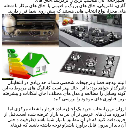
"آشپزخانه "تان مناسب ترین را برگزینید.اجاق های
گازی،الکتریکی،اجاق های بزرگ و قدیمی یا اجاق های توکار با شعله
های مجزا،انواع انتخاب هایی هستند که پیش روی شما قرار دارند.
البته بودجه،فضا و ترجیحات شخصی شما تا حد زیادی در انتخابتان
تاثیرگذار خواهد بود؛ با این حال بهتر است کاتالوگ های مربوط به این
گونه وسایل را مطالعه و مدل های مختلف اجاق،امکانات و پیشرفته
ترین فناوری های موجود را بررسی کنید.
ارزان ترین انتخاب،خرید یک اجاق ساده فردار با شعله مرکزی اما
امروزه مدل های عریض تر آن نیز به بازار عرضه شده است.قبل از
خرید،دقت کنید که فر آن مطابق با نیاز شما باشد (ظرفیت داخلی
آن باید از بیرون قابل برآورد باشد)و توجه داشته باشید که فرهای