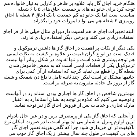
هنگام خرید اجاق گاز باید علاوه بر ظاهر و کارایی به نیاز خانواده هم
توجه کرد.برای خانواده های پرجمعیت اجاق های ۵ یا ۶ شعله
مناسب است اما یک خانواده کم جمعیت با یک اجاق ۴ شعله یا اجاق
رومیزی ۲ شعله هم می تواند امورات خود را بگذراند.
البته تجهیزات اجاق ها هم اهمیت دارد.برای مثال خیلی ها از فر اجاق
استفاده زیادی می کنند و برخی دیگر استفاده زیادی ندارند.
یکی دیگر از نکات پر اهمیت در اجاق گاز ها داشتن ترموکوبل و
فندک است.در انواع گران قیمت تر علاوه بر کیفیت به نکات ایمنی
هم توجه بیشتری شده است و تنها تفاوت در شکل زیباتر آنها نیست
ترموکوبل یکی از قطعات ایمنی است که به محض خاموش شدن
شعله گاز را قطع می نماید گرچه که استفاده از آن کمی برای
خانمها مشکل تر است لیکن چند ثانیه تامل تا داغ دن شمعک و شعله
گاز از بروز یک حادثه مقرون به صرفه تر است.
مهمترین شاخص در اجاق گاز ها اجباری بودن استاندارد در آنهاست
و توصیه می کنیم که علاوه بر توجه به نشان استاندارد به اعتبار
مارک تجاری و خدمات پس از فروش اجاق گاز نیز توجه نمایید.
از آنجایی که اجاق گاز یکی از پرمصرف ترین و در عین حال بادوام
ترین لوازم منزل به شمار می آید،بهتر است تا در صورت امکان نوع
باکیفیت تر آن خریداری شود چرا که گاهی هزینه تعمیر اجاق گاز
های بی کیفیت در طول چند سال بیشتر از یک اجاق گاز خوب می