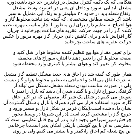
هنگامی که یک دکمه کنترل مشعل در زیادترین حد خود باشد،دوره
مشعل باید آبی بسوزد و داخل آن یعنی در قسمت وسط مشعل
ارتفاع شعله باید در حدود ۲۰ میلیمتر و به رنگ آبی متمایل به سبز
باشد.اگر شعله مطابق مشخصاتی که گفته شد نباشد،مخلوط گاز و
هوا احتیاج به تنظیم دارد.برای این منظور با آچار مناسب مهره تنظیم
کننده گاز را در جهت حرکت عقربه های ساعت بچرخانید تا جریان
گاز افزایش یابد و برای کاهش دادن جریان گاز مهره مزبور را عکس
حرکت عقربه های ساعت بچرخانید.
برای تغییر مقدار هوا،پیچ تنظیم کننده مخلوط هوا را شل کنید و
صفحه مخلوط کن را تغییر دهید تا اندازه سوراخ های محفظه
مخلوط کن تغییر کند و هوای بیشتر یا کمتری وارد محفظه شود.
همان طور که گفته شد در اجاق های جدید مشگل تنظیم گاز مشعل
به ندرت اتفاق می افتد و احتیاجی به تنظیم مخلوط هوا و گاز نیست
ولی در صورت مناسب نبودن شعله مشعل،مشکل می تواند از
گرفتگی سوراخ نازل و یا گشاد شدن آن باشد که نازل را تمیز یا
تعویض می کنیم.در شکل یک شیر گاز معمولی که در اکثر اجاق
گازها مورد استفاده قرار می گیرد همراه با نازل و شکل گسترده آن
نشان داده شده است.(پیکان قرمز در شکل نازل،و مسیر ورود و
خروج گاز را مشخص کرده است.)در این شیرها در وسط محور
چرخش شیر سوراخی وجود دارد و در آن پیچ قابل تنظیمی است که
دسترسی به آن با پیچ گوشتی باریکی امکان پذیر است.با چرخاندن
این پیچ شعله کم اجاق را،کمتر و یا بیشتر می کنیم.ولی بر روی