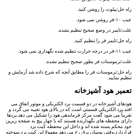
راه حل:پیلوت را روشن کنید.
عیب ۱۰-فر روشن نمی شود.
علت:تایمر در وضع صحیح تنظیم نشده.
راه حل:تایمر فر را تنظیم کنید.
عیب ۱۱-فر در درجه حرارت تنظیم شده نگهداری نمی شود.
علت:ترموستات فر بطور صحیح تنظیم نشده.
راه حل:ترموستات فر را مطابق آنچه که شرح داده شد آزمایش و
تنظیم نمایید.
تعمیر هود آشپزخانه
هودهای آشپزخانه در دو قسمت برد الکتریکی و موتور اتفاق می
افتد.برد الکتریکی قسمتی است که در بالای هود تعبیه می گردد و
تقریباً می شود گفت مرکز فرماندهی هود را تشکیل می دهد.بردها
دارای محفظه های نگهدارنده هستند که با چهار پیچ به صفحه زیرین
خود محکم بسته شده اند و داخل این محفظه کیت برد
قراردارد.وقتی نوسان برق رخ می دهد معمولا این کیت برد سوخته