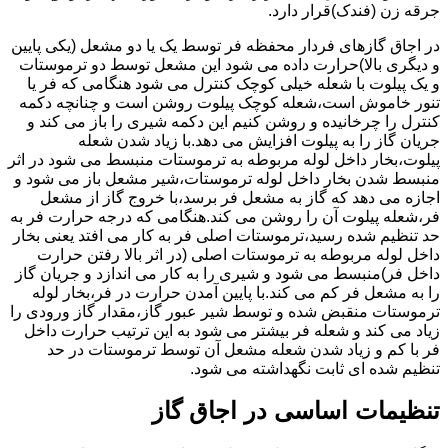
جرقه زن (فندک)قرار دارد.
در اجاق گازهای فردار محفظه فر توسط یک یا دو مشعل (یکی پایین
و دیگری بالا)حرارت داده می شود این مشعل توسط دو ترموستات
و یک پیلوت با شعله خیلی کوچک کنترل می شود هنگامی که فر یا
تنور خاموش است،شعله کوچک پیلوت روشن است و چنانچه دکمه
کنترل را چرخانیده و روشن کنیم این دکمه شیری را باز می کند و
جریان گاز را به پیلوت افزایش می دهد.با زیاد شدن شعله
پیلوت،بخار داخل لوله مربوطه به ترموستات منبسط می شود در اثر
منبسط شدن بخار داخل لوله ترموستات،شیر مشعل باز می شود و
اجازه می دهد که گاز به مشعل فر برسد،با خروج گاز از مشعل
فر،شعله پیلوت آن را روشن می کند.هنگامی که درجه حرارت فر به
حد تنظیم شده رسید،ترموستات اصلی فر به کار می افتد یعنی بخار
داخل لوله مربوطه به ترموستات اصلی (در اثر بالا رفتن حرارت
داخل فر)منبسط می شود و شیری را به کار می اندازد و جریان گاز
را به مشعل فر کم می کند.با پایین آمدن حرارت در فر،بخار لوله
ترموستات منقبض شده و توسط شیر عبور گاز،مقدار گاز ورودی را
زیاد می کند و شعله فر بیشتر می شود به این ترتیب حرارت داخل
فر با کم و زیاد شدن شعله مشعل آن توسط ترموستات در حد
تنظیم شده ای ثابت نگهداشته می شود.
تنظیمات اساسی در اجاق گاز