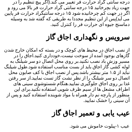
درجه سانتی گراد حرارت فر تغییر می کند.(اگر پیچ تنظیم را در
جهت زیاد بچرخانید ۱۵ درجه سانتی گراد حرارت فر بالا می رود و
اگر در جهت کم چرخانیده شود ۱۵ درجه سانتیگراد حرارت فر پایین
می آید)پس از این تنظیم مجددا به طریقی که گفته شد به وسیله
دماسنج جیوه ای حرارت فر را کنترل کنید.
سرویس و نگهداری اجاق گاز
از نصب اجاق در محیط های کوچک و در بسته که امکان خارج شدن
گازهای بوجود آمده از سوخت نیست،خودداری کنید.اجاق را در
مسیر وزش باد نصب نکنید.بر روی محل اتصال دو سر شیلنگ به
لوله کشی گاز اجاق باید از بست مناسب استفاده شود.طول شیلنگ
نباید از ۱.۵ متر بیشتر باشد.پس از نصب اجاق با کف صابون محل
اتصال دو سر شیلنگ را از نظر نشت گاز تست نمایید.از سر رفتن
غذا بر روی اجاق جلوگیری نمایید.هنگام شستوشوی سینی های
اطراف مشعل ها از سیم ظرف شویی استفاده نکنید.برای این
منظور از پارچه نم دار همراه با مواد شوینده استفاده کنید و پس از
آن سینی را خشک نمایید.
عیب یابی و تعمیر اجاق گاز
عیب ۱-پیلوت خاموش می شود.