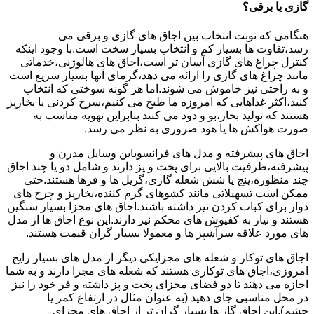
گازی یا برقی؟
هنگامی که نوبت انتخاب بین اجاق های گازی و برقی می
رسد،تفاوت ها بسیار کم و انتخاب بسیار سخت است.با وجود اینکه
کنترل چراغ های گازی آسان تر است،اجاق های هالوژنی،خدماتی
مانند چراغ های گازی را ارائه می دهد،گرمای آنها بسیار سریع است
و به راحتی نیز خاموش می شوند.اما هر گونه سوختی که انتخاب
کنید،اکثر غذاهایی که امروزه ما طبخ می کنیم،سرخ کردنی یا بخارپز
هستند که تولید بخار،بو و دود می کنند بنابراین تهویه مناسب به
صورت هواکش ها یا هود ضروری به نظر می رسد.
اجاق های پیشرفته و مدل های فرانسویاین وسایل مدرن و
پیشرفته،ظرفیت بالایی برای پخت و پز دارند و شامل دو یا چند اجاق
چند منظوره،پنج یا شش شعله گازی،گریل ها و فرها هستند.حتی
ممکن است تسهیلاتی مانند کشوهای گرم کننده،بخارپز و چرخ های
دوار برای کباب کردن نیز داشته باشند.اجاق های مجزا بسیار سنگین
هستند و نیاز به کفپوش های محکم نیز دارند.این نوع اجاق ها از مدل
های مورد علاقه سرآشپز ها و معمولا بسیار گران قیمت هستند.
اجاق های توکار و شعله های مجزایکی دیگر از مدل های بسیار رایج
امروزی،اجاق های توکاری هستند که شعله های مجزا دارند و به شما
اجازه می دهند تا دو فضای مجزای پخت و پز داشته و فر خود را نیز
در محل مناسبی جای دهید (به عنوان مثال در ارتفاع کمر یا
چشم).این اجاق گاز ها بسیار گران تر از اجاق های مجزای