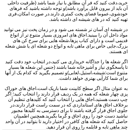
خرید،دقت کنید که فر آن مطابق با نیاز شما باشد (ظرفیت داخلی
آن باید از بیرون قابل برآورد باشد)و توجه داشته باشید که فرهای
خودشوی،عموما فضای پخت کمتری دارند.در صورت امکان،فری
تهیه کنید که در های شیشه ای داشته باشد.
در شیشه ای آسان تر شسته می شود و در زمان پخت نیز می توانید
مواد داخل آن را ببینید.اجاق های امروزی بسیار متنوع تر از انواع
قدیمی است و دارای کباب پزها،شعله هایی برای سرخ کن های
بزرگ،جایی خاص برای ماهی تابه و انواع دو شعله ای یا شش شعله
ای هستند.
اگر شعله ها را جداگانه خریداری می کنید،در انتخاب خود دقت کنید
تا پاسخگوی نیاز و آشپزخانه شما باشند (جنس این شعله ها بسیار
متنوع است:شیشه،استیل،لعابی)و تصمیم بگیرید که کدام یک از آنها
برای شما کارآیی بهتری خواهد داشت.
به عنوان مثال اگر سطح کابینت شما باریک است،اجاق های خوراک
پزی چهار شعله که همه در یک ردیف قرار دارند را انتخاب کنید؛ اگر
چپ دست هستید،اجاق هایی را انتخاب کنید که کلیدهای تنظیم آن
برخلاف اجاق های استانداردی که در سمت راست قرار دارند،در
جلوی اجاق قرار گرفته باشند تا برای دسترسی به کلیدها مجبور
نباشید دست خود را روی اجاق و گرما بگیرید.همچنین اطمینان
حاصل کنید که شعله های کافی در اختیار دارید تا بتوانید در آن واحد
چند ماهی تابه و قابلمه را روی آن قرار دهید.