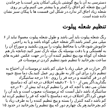
دسترسی به آن با پیچ گوشتی باریکی امکان پذیر است.با چرخاندن
این پیچ شعله کم اجاق را،کمتر و یا بیشتر می کنیم.ولی بر روی
شعله زیاد اجاق اثر ندارد.در شکل این قسمت ها با پیکان سبز نشان
داده شده است.
تنظیم شعله پیلوت
رنگ شعله پیلوت باید آبی باشد و طول شعله پیلوت معمولا نباید از ۶
میلی متر کمتر باشد.اگر شعله خیلی کوتاه باشد و یا به راحتی
خاموش شود،قاب یا محافظ پیلوت را بیرون بکشید و سوراخ آن را
به آهستگی و با دقت بوسیله یک میله نازک تمیز کنید.چنانچه باز هم
شعله آن کوتاه بود،پیچ تنظیم کننده آن را در جهت عکس عقربه های
ساعت بچرخانید تا تنظیم شود.تنظیم کردن ترموستات فر
اگر حرارت فر خیلی زیاد یا خیلی کم باشد ترموستات آن احتیاج به
تنظیم دارد برای این کار به طریق زیر عمل کنید.یک دما سنج جیوه
ای در فر گذاشته و درجه فر را روی ۱۸۰ درجه سانتیگراد
بگذارید،اگر پس از ۱۰ تا ۲۰ دقیقه اختلاف درجه ای که دماسنج
نشان می دهد با آنچه که فر را تنظیم کرده اید بیش از ۴۰ درجه
سانتیگراد باشد دلیل آنست که ترموستات معیوب است و باید آن را
عوض کرد.اگر اختلاف درجه دماسنج با آنچه که فر را تنظیم کرده اید
کم باشد دکمه کنترل را بسته و پیچ تنظیم کننده را به طرف زیاد یا
کم بچرخانید.هر یک چهارم دور که پیچ تنظیم را بچرخانید در حدود ۱۵