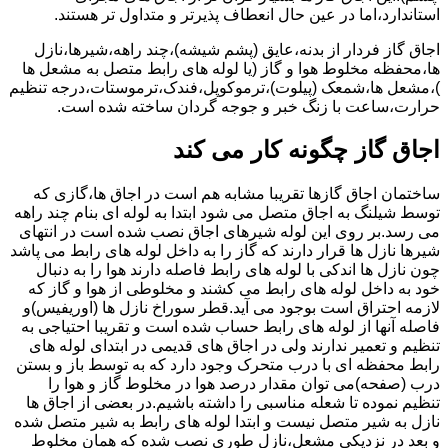
استاندارد،اما در عین حال انعطاف پذیرتر و متداول تر هستند.
اجاق گاز فردار از بدنه،عایق (پشم شیشه)،چند راهه،شیرها،نازل
ها،محفظه مخلوط هوا و گاز (یا لوله های رابط متصل به مشعل ها
)،مشعل ها،شمعک (پیلوت)،ترموکوپل،فندک،ترموستات،درجه تنظیم
حرارت،ساعت با زنگ خبر و جوجه گردان ساخته شده است.
اجاق گاز چگونه کار می کند
ساختمان اجاق گازها تقریبا مشابه هم است در اجاق ها،گازی که
توسط شیلنگ به اجاق متصل می شود ابتدا به لوله ای بنام چند راهه
می رسد.بر روی این لوله شیرهای اجاق نصب شده است در انتهای
شیرها نازل ها قرار دارند که گاز را به داخل لوله های رابط می پاشد
چون نازل ها اندکی با لوله های رابط فاصله دارند هوا را به دنبال
خود به داخل لوله های رابط می کشند و مخلوطی از هوا و گاز که
لازمه احتراق است بوجود می آید.قطر سوراخ نازل ها (اوریفیس)و
فاصله آنها از لوله های رابط حساب شده است و تقریبا احتیاجی به
تنظیم و تعمیر ندارند ولی در اجاق های قدیمی در ابتدای لوله های
رابط محفظه ای با درب متحرک وجود دارد که به توسط باز و بستن
درب (صفحه)می توان مقدار درصد هوا در مخلوط گاز و هوا را
تنظیم نموده تا شعله مناسبی را داشته باشیم.در بعضی از اجاق ها
نازل به شیر متصل نیست و ابتدا لوله های رابط به شیر متصل شده
و بعد در نزدیکی مشعل،نازل طوری نصب شده که همان مخلوط