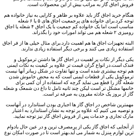
فروش اجاق گاز به مراتب بیش از این محصولات است.
هنگام خرید اجاق گاز باید علاوه بر ظاهر و کارایی به نیاز خانواده هم
توجه کرد.برای خانواده های پرجمعیت اجاق های ۵ یا ۶ شعله
مناسب است اما یک خانواده کم جمعیت با یک اجاق ۴ شعله یا اجاق
رومیزی ۲ شعله هم می تواند امورات خود را بگذراند.
البته تجهیزات اجاق ها هم اهمیت دارد.برای مثال خیلی ها از فر اجاق
استفاده زیادی می کنند و برخی دیگر استفاده زیادی ندارند.
یکی دیگر از نکات پر اهمیت در اجاق گاز ها داشتن ترموکوبل و
فندک است.در انواع گران قیمت تر علاوه بر کیفیت به نکات ایمنی
هم توجه بیشتری شده است و تنها تفاوت در شکل زیباتر آنها نیست
ترموکوبل یکی از قطعات ایمنی است که به محض خاموش شدن
شعله گاز را قطع می نماید گرچه که استفاده از آن کمی برای
خانمها مشکل تر است لیکن چند ثانیه تامل تا داغ دن شمعک و شعله
گاز از بروز یک حادثه مقرون به صرفه تر است.
مهمترین شاخص در اجاق گاز ها اجباری بودن استاندارد در آنهاست
و توصیه می کنیم که علاوه بر توجه به نشان استاندارد به اعتبار
مارک تجاری و خدمات پس از فروش اجاق گاز نیز توجه نمایید.
از آنجایی که اجاق گاز یکی از پرمصرف ترین و در عین حال بادوام
ترین لوازم منزل به شمار می آید،بهتر است تا در صورت امکان نوع