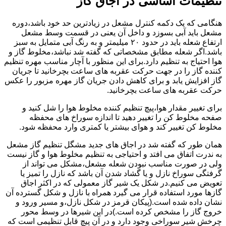
تنظیمات اساسی در اجاق گاز
هنگامی که یک دکمه کنترل مشعل در زیادترین حد خود باشد،دوره
مشعل باید آبی بسوزد و داخل آن یعنی در قسمت وسط مشعل
ارتفاع شعله باید در حدود ۲۰ میلیمتر و به رنگ آبی متمایل به سبز
باشد.اگر شعله مطابق مشخصاتی که گفته شد نباشد،مخلوط گاز و
هوا احتیاج به تنظیم دارد.برای این منظور با آچار مناسب مهره تنظیم
کننده گاز را در جهت حرکت عقربه های ساعت بچرخانید تا جریان
گاز افزایش یابد و برای کاهش دادن جریان گاز مهره مزبور را عکس
حرکت عقربه های ساعت بچرخانید.
برای تغییر مقدار هوا،پیچ تنظیم کننده مخلوط هوا را شل کنید و
صفحه مخلوط کن را تغییر دهید تا اندازه سوراخ های محفظه
مخلوط کن تغییر کند و هوای بیشتر یا کمتری وارد محفظه شود.
همان طور که گفته شد در اجاق های جدید مشگل تنظیم گاز مشعل
به ندرت اتفاق می افتد و احتیاجی به تنظیم مخلوط هوا و گاز نیست
ولی در صورت مناسب نبودن شعله مشعل،مشکل می تواند از
گرفتگی سوراخ نازل و یا گشاد شدن آن باشد که نازل را تمیز یا
تعویض می کنیم.در شکل یک شیر گاز معمولی که در اکثر اجاق
گازها مورد استفاده قرار می گیرد همراه با نازل و شکل گسترده آن
نشان داده شده است.(پیکان قرمز در شکل نازل،و مسیر ورود و
خروج گاز را مشخص کرده است.)در این شیرها در وسط محور
چرخش شیر سوراخی وجود دارد و در آن پیچ قابل تنظیمی است که