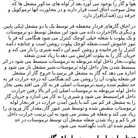
هوا و گاز را بوجود می آورد.بعد از لوله های مذکور مشعل ها که
محل سوخت اجاق است قرار دارند و در مجاورت آنها ترموکوپل و
جرقه زن (فندک)قرار دارد.
در اجاق گازهای فردار محفظه فر توسط یک یا دو مشعل (یکی پایین
و دیگری بالا)حرارت داده می شود این مشعل توسط دو ترموستات
و یک پیلوت با شعله خیلی کوچک کنترل می شود هنگامی که فر یا
تنور خاموش است،شعله کوچک پیلوت روشن است و چنانچه دکمه
کنترل را چرخانیده و روشن کنیم این دکمه شیری را باز می کند و
جریان گاز را به پیلوت افزایش می دهد.با زیاد شدن شعله
پیلوت،بخار داخل لوله مربوطه به ترموستات منبسط می شود در اثر
منبسط شدن بخار داخل لوله ترموستات،شیر مشعل باز می شود و
اجازه می دهد که گاز به مشعل فر برسد،با خروج گاز از مشعل
فر،شعله پیلوت آن را روشن می کند.هنگامی که درجه حرارت فر به
حد تنظیم شده رسید،ترموستات اصلی فر به کار می افتد یعنی بخار
داخل لوله مربوطه به ترموستات اصلی (در اثر بالا رفتن حرارت
داخل فر)منبسط می شود و شیری را به کار می اندازد و جریان گاز
را به مشعل فر کم می کند.با پایین آمدن حرارت در فر،بخار لوله
ترموستات منقبض شده و توسط شیر عبور گاز،مقدار گاز ورودی را
زیاد می کند و شعله فر بیشتر می شود به این ترتیب حرارت داخل
فر با کم و زیاد شدن شعله مشعل آن توسط ترموستات در حد
تنظیم شده ای ثابت نگهداشته می شود.