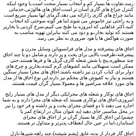
رسد،تفاوت ها بسیار کم و انتخاب بسیار سخت است.با وجود اینکه
کنترل چراغ های گازی آسان تر است،اجاق های هالوژنی،خدماتی
مانند چراغ های گازی را ارائه می دهد،گرمای آنها بسیار سریع است
و به راحتی نیز خاموش می شوند.اما هر گونه سوختی که انتخاب
کنید،اکثر غذاهایی که امروزه ما طبخ می کنیم،سرخ کردنی یا بخارپز
هستند که تولید بخار،بو و دود می کنند بنابراین تهویه مناسب به
صورت هواکش ها یا هود ضروری به نظر می رسد.
اجاق های پیشرفته و مدل های فرانسویاین وسایل مدرن و
پیشرفته،ظرفیت بالایی برای پخت و پز دارند و شامل دو یا چند اجاق
چند منظوره،پنج یا شش شعله گازی،گریل ها و فرها هستند.حتی
ممکن است تسهیلاتی مانند کشوهای گرم کننده،بخارپز و چرخ های
دوار برای کباب کردن نیز داشته باشند.اجاق های مجزا بسیار سنگین
هستند و نیاز به کفپوش های محکم نیز دارند.این نوع اجاق ها از مدل
های مورد علاقه سرآشپز ها و معمولا بسیار گران قیمت هستند.
اجاق های توکار و شعله های مجزایکی دیگر از مدل های بسیار رایج
امروزی،اجاق های توکاری هستند که شعله های مجزا دارند و به شما
اجازه می دهند تا دو فضای مجزای پخت و پز داشته و فر خود را نیز
در محل مناسبی جای دهید (به عنوان مثال در ارتفاع کمر یا
چشم).این اجاق گاز ها بسیار گران تر از اجاق های مجزای
استاندارد،اما در عین حال انعطاف پذیرتر و متداول تر هستند.
اجاق گاز فردار از بدنه،عایق (پشم شیشه)،چند راهه،شیرها،نازل