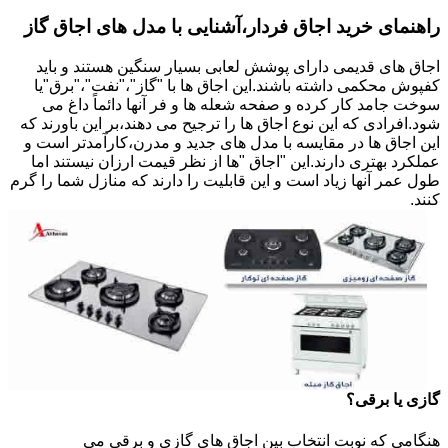
راهنمای خرید اجاق فردار،آشنایی با مدل های اجاق گاز
اجاق های قدیمی دارای پوشش لعابی بسیار سنگین هستند و باید
کفپوش محکمی داشته باشند.این اجاق ها با "گاز"،"نفت"،"برق"یا
سوخت جامد کار کرده و صفحه شعله ها و فر آنها دائماً داغ می
شود.افرادی که این نوع اجاق ها را ترجیح می دهند،بر این باورند که
این اجاق ها در مقایسه با مدل های جدید و مدرن،کارآمدتر است و
عملکرد بهتری دارند.این "اجاق "ها از نظر قیمت ارزان نیستند اما
طول عمر آنها زیاد است و این قابلیت را دارند که منازل شما را گرم
کنند.
گازی یا برقی؟
هنگامی که نوبت انتخاب بین اجاق های گازی و برقی می