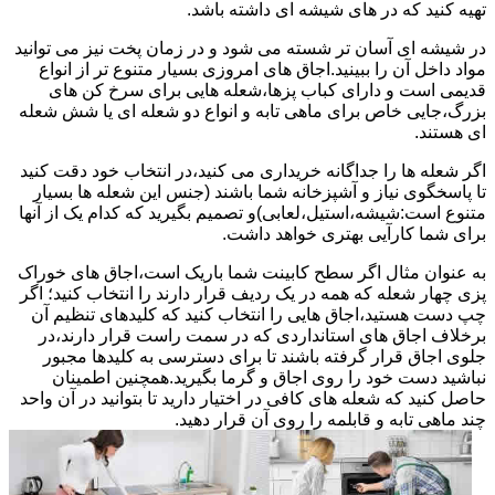
تهیه کنید که در های شیشه ای داشته باشد.
در شیشه ای آسان تر شسته می شود و در زمان پخت نیز می توانید
مواد داخل آن را ببینید.اجاق های امروزی بسیار متنوع تر از انواع
قدیمی است و دارای کباب پزها،شعله هایی برای سرخ کن های
بزرگ،جایی خاص برای ماهی تابه و انواع دو شعله ای یا شش شعله
ای هستند.
اگر شعله ها را جداگانه خریداری می کنید،در انتخاب خود دقت کنید
تا پاسخگوی نیاز و آشپزخانه شما باشند (جنس این شعله ها بسیار
متنوع است:شیشه،استیل،لعابی)و تصمیم بگیرید که کدام یک از آنها
برای شما کارآیی بهتری خواهد داشت.
به عنوان مثال اگر سطح کابینت شما باریک است،اجاق های خوراک
پزی چهار شعله که همه در یک ردیف قرار دارند را انتخاب کنید؛ اگر
چپ دست هستید،اجاق هایی را انتخاب کنید که کلیدهای تنظیم آن
برخلاف اجاق های استانداردی که در سمت راست قرار دارند،در
جلوی اجاق قرار گرفته باشند تا برای دسترسی به کلیدها مجبور
نباشید دست خود را روی اجاق و گرما بگیرید.همچنین اطمینان
حاصل کنید که شعله های کافی در اختیار دارید تا بتوانید در آن واحد
چند ماهی تابه و قابلمه را روی آن قرار دهید.