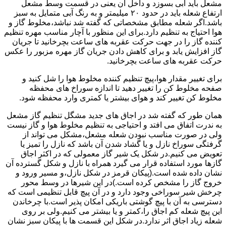
مشعل باید آبی بسوزد و داخل آن یعنی در قسمت وسط مشعل
ارتفاع شعله باید در حدود ۲۰ میلیمتر و به رنگ آبی متمایل به سبز
باشد.اگر شعله مطابق مشخصاتی که گفته شد نباشد،مخلوط گاز و
هوا احتیاج به تنظیم دارد.برای این منظور با آچار مناسب مهره تنظیم
کننده گاز را در جهت حرکت عقربه های ساعت بچرخانید تا جریان
گاز افزایش یابد و برای کاهش دادن جریان گاز مهره مزبور را عکس
حرکت عقربه های ساعت بچرخانید.
برای تغییر مقدار هوا،پیچ تنظیم کننده مخلوط هوا را شل کنید و
صفحه مخلوط کن را تغییر دهید تا اندازه سوراخ های محفظه
مخلوط کن تغییر کند و هوای بیشتر یا کمتری وارد محفظه شود.
همان طور که گفته شد در اجاق های جدید مشگل تنظیم گاز مشعل
به ندرت اتفاق می افتد و احتیاجی به تنظیم مخلوط هوا و گاز نیست
ولی در صورت مناسب نبودن شعله مشعل،مشکل می تواند از
گرفتگی سوراخ نازل و یا گشاد شدن آن باشد که نازل را تمیز یا
تعویض می کنیم.در شکل یک شیر گاز معمولی که در اکثر اجاق
گازها مورد استفاده قرار می گیرد همراه با نازل و شکل گسترده آن
نشان داده شده است.(پیکان قرمز در شکل نازل،و مسیر ورود و
خروج گاز را مشخص کرده است.)در این شیرها در وسط محور
چرخش شیر سوراخی وجود دارد و در آن پیچ قابل تنظیمی است که
دسترسی به آن با پیچ گوشتی باریکی امکان پذیر است.با چرخاندن
این پیچ شعله کم اجاق را،کمتر و یا بیشتر می کنیم.ولی بر روی
شعله زیاد اجاق اثر ندارد.در شکل این قسمت ها با پیکان سبز نشان