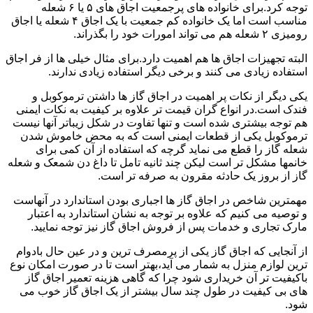
توجه کرد.برای خانواده های پرجمعیت اجاق های ۵ یا ۶ شعله
مناسب است اما یک خانواده کم جمعیت با یک اجاق ۴ شعله یا اجاق
رومیزی ۲ شعله هم می تواند امورات خود را بگذراند.
البته تجهیزات اجاق ها هم اهمیت دارد.برای مثال خیلی ها از فر اجاق
استفاده زیادی می کنند و برخی دیگر استفاده زیادی ندارند.
یکی دیگر از نکات پر اهمیت در اجاق گاز ها داشتن ترموکوبل و
فندک است.در انواع گران قیمت تر علاوه بر کیفیت به نکات ایمنی
هم توجه بیشتری شده است و تنها تفاوت در شکل زیباتر آنها نیست
ترموکوبل یکی از قطعات ایمنی است که به محض خاموش شدن
شعله گاز را قطع می نماید گرچه که استفاده از آن کمی برای
خانمها مشکل تر است لیکن چند ثانیه تامل تا داغ دن شمعک و شعله
گاز از بروز یک حادثه مقرون به صرفه تر است.
مهمترین شاخص در اجاق گاز ها اجباری بودن استاندارد در آنهاست
و توصیه می کنیم که علاوه بر توجه به نشان استاندارد به اعتبار
مارک تجاری و خدمات پس از فروش اجاق گاز نیز توجه نمایید.
از آنجایی که اجاق گاز یکی از پرمصرف ترین و در عین حال بادوام
ترین لوازم منزل به شمار می آید،بهتر است تا در صورت امکان نوع
باکیفیت تر آن خریداری شود چرا که گاهی هزینه تعمیر اجاق گاز
های بی کیفیت در طول چند سال بیشتر از یک اجاق گاز خوب می
شود.