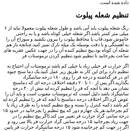
داده شده است.
تنظیم شعله پیلوت
رنگ شعله پیلوت باید آبی باشد و طول شعله پیلوت معمولا نباید از ۶
میلی متر کمتر باشد.اگر شعله خیلی کوتاه باشد و یا به راحتی
خاموش شود،قاب یا محافظ پیلوت را بیرون بکشید و سوراخ آن را
به آهستگی و با دقت بوسیله یک میله نازک تمیز کنید.چنانچه باز هم
شعله آن کوتاه بود،پیچ تنظیم کننده آن را در جهت عکس عقربه های
ساعت بچرخانید تا تنظیم شود.تنظیم کردن ترموستات فر
اگر حرارت فر خیلی زیاد یا خیلی کم باشد ترموستات آن احتیاج به
تنظیم دارد برای این کار به طریق زیر عمل کنید.یک دما سنج جیوه
ای در فر گذاشته و درجه فر را روی ۱۸۰ درجه سانتیگراد
بگذارید،اگر پس از ۱۰ تا ۲۰ دقیقه اختلاف درجه ای که دماسنج
نشان می دهد با آنچه که فر را تنظیم کرده اید بیش از ۴۰ درجه
سانتیگراد باشد دلیل آنست که ترموستات معیوب است و باید آن را
عوض کرد.اگر اختلاف درجه دماسنج با آنچه که فر را تنظیم کرده اید
کم باشد دکمه کنترل را بسته و پیچ تنظیم کننده را به طرف زیاد یا
کم بچرخانید.هر یک چهارم دور که پیچ تنظیم را بچرخانید در حدود ۱۵
درجه سانتی گراد حرارت فر تغییر می کند.(اگر پیچ تنظیم را در
جهت زیاد بچرخانید ۱۵ درجه سانتی گراد حرارت فر بالا می رود و
اگر در جهت کم چرخانیده شود ۱۵ درجه سانتیگراد حرارت فر پایین