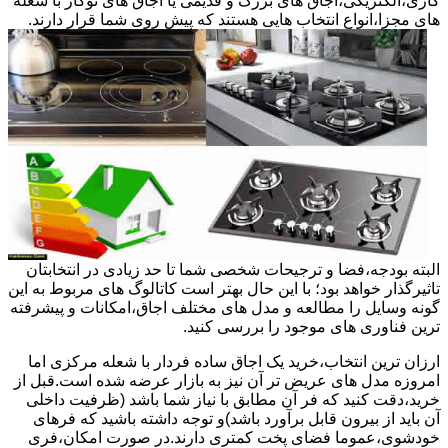
گازی،الکتریکی،اجاق های بزرگ و قدیمی یا اجاق های توکار با شعله
های مجزا،انواع انتخاب هایی هستند که پیش روی شما قرار دارند.
البته بودجه،فضا و ترجیحات شخصی شما تا حد زیادی در انتخابتان
تاثیرگذار خواهد بود؛ با این حال بهتر است کاتالوگ های مربوط به این
گونه وسایل را مطالعه و مدل های مختلف اجاق،امکانات و پیشرفته
ترین فناوری های موجود را بررسی کنید.
ارزان ترین انتخاب،خرید یک اجاق ساده فردار با شعله مرکزی اما
امروزه مدل های عریض تر آن نیز به بازار عرضه شده است.قبل از
خرید،دقت کنید که فر آن مطابق با نیاز شما باشد (ظرفیت داخلی
آن باید از بیرون قابل برآورد باشد)و توجه داشته باشید که فرهای
خودشوی،عموما فضای پخت کمتری دارند.در صورت امکان،فری