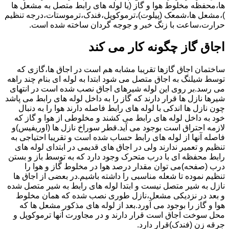
ها،محفظه مخلوط هوا و گاز (یا لوله های رابط متصل به مشعل ها
)،مشعل ها،شمعک (پیلوت)،ترموکوپل،فندک،ترموستات،درجه تنظیم
حرارت،ساعت با زنگ خبر و جوجه گردان ساخته شده است.
اجاق گاز چگونه کار می کند
ساختمان اجاق گازها تقریبا مشابه هم است در اجاق ها،گازی که
توسط شیلنگ به اجاق متصل می شود ابتدا به لوله ای بنام چند راهه
می رسد.بر روی این لوله شیرهای اجاق نصب شده است در انتهای
شیرها نازل ها قرار دارند که گاز را به داخل لوله های رابط می پاشد
چون نازل ها اندکی با لوله های رابط فاصله دارند هوا را به دنبال
خود به داخل لوله های رابط می کشند و مخلوطی از هوا و گاز که
لازمه احتراق است بوجود می آید.قطر سوراخ نازل ها (اوریفیس)و
فاصله آنها از لوله های رابط حساب شده است و تقریبا احتیاجی به
تنظیم و تعمیر ندارند ولی در اجاق های قدیمی در ابتدای لوله های
رابط محفظه ای با درب متحرک وجود دارد که به توسط باز و بستن
درب (صفحه)می توان مقدار درصد هوا در مخلوط گاز و هوا را
تنظیم نموده تا شعله مناسبی را داشته باشیم.در بعضی از اجاق ها
نازل به شیر متصل نیست و ابتدا لوله های رابط به شیر متصل شده
و بعد در نزدیکی مشعل،نازل طوری نصب شده که همان مخلوط
هوا و گاز را بوجود می آورد.بعد از لوله های مذکور مشعل ها که
محل سوخت اجاق است قرار دارند و در مجاورت آنها ترموکوپل و
جرقه زن (فندک)قرار دارد.