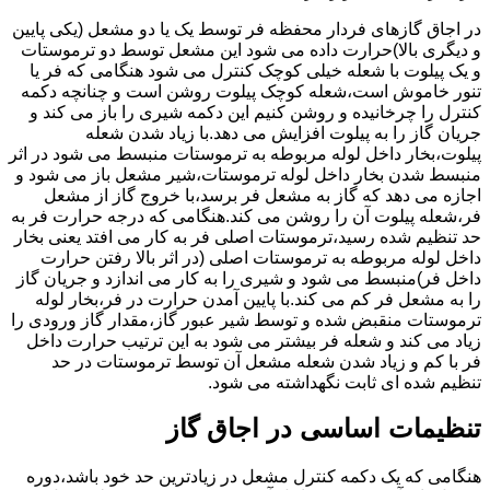
در اجاق گازهای فردار محفظه فر توسط یک یا دو مشعل (یکی پایین
و دیگری بالا)حرارت داده می شود این مشعل توسط دو ترموستات
و یک پیلوت با شعله خیلی کوچک کنترل می شود هنگامی که فر یا
تنور خاموش است،شعله کوچک پیلوت روشن است و چنانچه دکمه
کنترل را چرخانیده و روشن کنیم این دکمه شیری را باز می کند و
جریان گاز را به پیلوت افزایش می دهد.با زیاد شدن شعله
پیلوت،بخار داخل لوله مربوطه به ترموستات منبسط می شود در اثر
منبسط شدن بخار داخل لوله ترموستات،شیر مشعل باز می شود و
اجازه می دهد که گاز به مشعل فر برسد،با خروج گاز از مشعل
فر،شعله پیلوت آن را روشن می کند.هنگامی که درجه حرارت فر به
حد تنظیم شده رسید،ترموستات اصلی فر به کار می افتد یعنی بخار
داخل لوله مربوطه به ترموستات اصلی (در اثر بالا رفتن حرارت
داخل فر)منبسط می شود و شیری را به کار می اندازد و جریان گاز
را به مشعل فر کم می کند.با پایین آمدن حرارت در فر،بخار لوله
ترموستات منقبض شده و توسط شیر عبور گاز،مقدار گاز ورودی را
زیاد می کند و شعله فر بیشتر می شود به این ترتیب حرارت داخل
فر با کم و زیاد شدن شعله مشعل آن توسط ترموستات در حد
تنظیم شده ای ثابت نگهداشته می شود.
تنظیمات اساسی در اجاق گاز
هنگامی که یک دکمه کنترل مشعل در زیادترین حد خود باشد،دوره