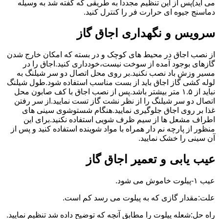
می آید)پس از این تنظیم مجددا به طریقی که گفته شد به وسیله
دماسنج جیوه ای حرارت فر را کنترل کنید.
سرویس و نگهداری اجاق گاز
از نصب اجاق در محیط های کوچک و در بسته که امکان خارج شدن
گازهای بوجود آمده از سوخت نیست،خودداری کنید.اجاق را در
مسیر وزش باد نصب نکنید.بر روی محل اتصال دو سر شیلنگ به
لوله کشی گاز اجاق باید از بست مناسب استفاده شود.طول شیلنگ
نباید از ۱.۵ متر بیشتر باشد.پس از نصب اجاق با کف صابون محل
اتصال دو سر شیلنگ را از نظر نشت گاز تست نمایید.از سر رفتن
غذا بر روی اجاق جلوگیری نمایید.هنگام شستوشوی سینی های
اطراف مشعل ها از سیم ظرف شویی استفاده نکنید.برای این
منظور از پارچه نم دار همراه با مواد شوینده استفاده کنید و پس از
آن سینی را خشک نمایید.
عیب یابی و تعمیر اجاق گاز
عیب ۱-پیلوت خاموش می شود.
علت:مقدار گازی که به پیلوت می رسد کم است.
راه حل:شعله پیلوت را مطابق آنچه که توضیح داده شد تنظیم نمایید.