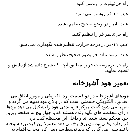
راه حل:پیلوت را روشن کنید.
عیب ۱۰-فر روشن نمی شود.
علت:تایمر در وضع صحیح تنظیم نشده.
راه حل:تایمر فر را تنظیم کنید.
عیب ۱۱-فر در درجه حرارت تنظیم شده نگهداری نمی شود.
علت:ترموستات فر بطور صحیح تنظیم نشده.
راه حل:ترموستات فر را مطابق آنچه که شرح داده شد آزمایش و
تنظیم نمایید.
تعمیر هود آشپزخانه
هودهای آشپزخانه در دو قسمت برد الکتریکی و موتور اتفاق می
افتد.برد الکتریکی قسمتی است که در بالای هود تعبیه می گردد و
تقریباً می شود گفت مرکز فرماندهی هود را تشکیل می دهد.بردها
دارای محفظه های نگهدارنده هستند که با چهار پیچ به صفحه زیرین
خود محکم بسته شده اند و داخل این محفظه کیت برد
قراردارد.وقتی نوسان برق رخ می دهد معمولا این کیت برد سوخته
یا نیم سوز می گردد.که باید توسط سرویس کار مجرب اقدام به