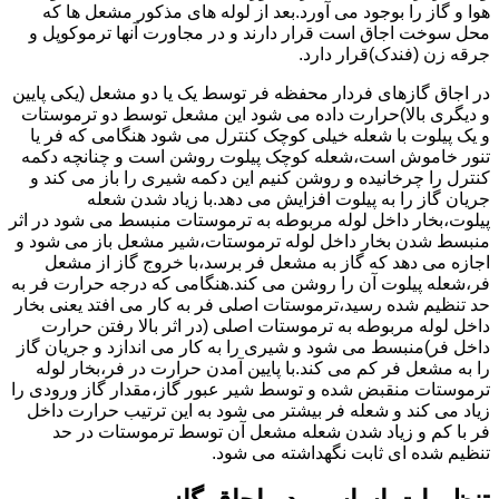
هوا و گاز را بوجود می آورد.بعد از لوله های مذکور مشعل ها که
محل سوخت اجاق است قرار دارند و در مجاورت آنها ترموکوپل و
جرقه زن (فندک)قرار دارد.
در اجاق گازهای فردار محفظه فر توسط یک یا دو مشعل (یکی پایین
و دیگری بالا)حرارت داده می شود این مشعل توسط دو ترموستات
و یک پیلوت با شعله خیلی کوچک کنترل می شود هنگامی که فر یا
تنور خاموش است،شعله کوچک پیلوت روشن است و چنانچه دکمه
کنترل را چرخانیده و روشن کنیم این دکمه شیری را باز می کند و
جریان گاز را به پیلوت افزایش می دهد.با زیاد شدن شعله
پیلوت،بخار داخل لوله مربوطه به ترموستات منبسط می شود در اثر
منبسط شدن بخار داخل لوله ترموستات،شیر مشعل باز می شود و
اجازه می دهد که گاز به مشعل فر برسد،با خروج گاز از مشعل
فر،شعله پیلوت آن را روشن می کند.هنگامی که درجه حرارت فر به
حد تنظیم شده رسید،ترموستات اصلی فر به کار می افتد یعنی بخار
داخل لوله مربوطه به ترموستات اصلی (در اثر بالا رفتن حرارت
داخل فر)منبسط می شود و شیری را به کار می اندازد و جریان گاز
را به مشعل فر کم می کند.با پایین آمدن حرارت در فر،بخار لوله
ترموستات منقبض شده و توسط شیر عبور گاز،مقدار گاز ورودی را
زیاد می کند و شعله فر بیشتر می شود به این ترتیب حرارت داخل
فر با کم و زیاد شدن شعله مشعل آن توسط ترموستات در حد
تنظیم شده ای ثابت نگهداشته می شود.