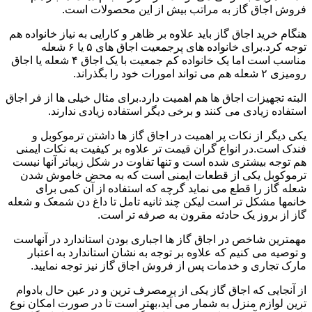
فروش اجاق گاز به مراتب بیش از این محصولات است.
هنگام خرید اجاق گاز باید علاوه بر ظاهر و کارایی به نیاز خانواده هم
توجه کرد.برای خانواده های پرجمعیت اجاق های ۵ یا ۶ شعله
مناسب است اما یک خانواده کم جمعیت با یک اجاق ۴ شعله یا اجاق
رومیزی ۲ شعله هم می تواند امورات خود را بگذراند.
البته تجهیزات اجاق ها هم اهمیت دارد.برای مثال خیلی ها از فر اجاق
استفاده زیادی می کنند و برخی دیگر استفاده زیادی ندارند.
یکی دیگر از نکات پر اهمیت در اجاق گاز ها داشتن ترموکوبل و
فندک است.در انواع گران قیمت تر علاوه بر کیفیت به نکات ایمنی
هم توجه بیشتری شده است و تنها تفاوت در شکل زیباتر آنها نیست
ترموکوبل یکی از قطعات ایمنی است که به محض خاموش شدن
شعله گاز را قطع می نماید گرچه که استفاده از آن کمی برای
خانمها مشکل تر است لیکن چند ثانیه تامل تا داغ دن شمعک و شعله
گاز از بروز یک حادثه مقرون به صرفه تر است.
مهمترین شاخص در اجاق گاز ها اجباری بودن استاندارد در آنهاست
و توصیه می کنیم که علاوه بر توجه به نشان استاندارد به اعتبار
مارک تجاری و خدمات پس از فروش اجاق گاز نیز توجه نمایید.
از آنجایی که اجاق گاز یکی از پرمصرف ترین و در عین حال بادوام
ترین لوازم منزل به شمار می آید،بهتر است تا در صورت امکان نوع