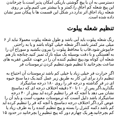
دسترسی به آن با پیچ گوشتی باریکی امکان پذیر است.با چرخاندن
این پیچ شعله کم اجاق را،کمتر و یا بیشتر می کنیم.ولی بر روی
شعله زیاد اجاق اثر ندارد.در شکل این قسمت ها با پیکان سبز نشان
داده شده است.
تنظیم شعله پیلوت
رنگ شعله پیلوت باید آبی باشد و طول شعله پیلوت معمولا نباید از ۶
میلی متر کمتر باشد.اگر شعله خیلی کوتاه باشد و یا به راحتی
خاموش شود،قاب یا محافظ پیلوت را بیرون بکشید و سوراخ آن را
به آهستگی و با دقت بوسیله یک میله نازک تمیز کنید.چنانچه باز هم
شعله آن کوتاه بود،پیچ تنظیم کننده آن را در جهت عکس عقربه های
ساعت بچرخانید تا تنظیم شود.تنظیم کردن ترموستات فر
اگر حرارت فر خیلی زیاد یا خیلی کم باشد ترموستات آن احتیاج به
تنظیم دارد برای این کار به طریق زیر عمل کنید.یک دما سنج جیوه
ای در فر گذاشته و درجه فر را روی ۱۸۰ درجه سانتیگراد
بگذارید،اگر پس از ۱۰ تا ۲۰ دقیقه اختلاف درجه ای که دماسنج
نشان می دهد با آنچه که فر را تنظیم کرده اید بیش از ۴۰ درجه
سانتیگراد باشد دلیل آنست که ترموستات معیوب است و باید آن را
عوض کرد.اگر اختلاف درجه دماسنج با آنچه که فر را تنظیم کرده اید
کم باشد دکمه کنترل را بسته و پیچ تنظیم کننده را به طرف زیاد یا
کم بچرخانید.هر یک چهارم دور که پیچ تنظیم را بچرخانید در حدود ۱۵