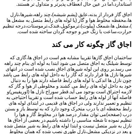
استاندارد،اما در عین حال انعطاف پذیرتر و متداول تر هستند.
اجاق گاز فردار از بدنه،عایق (پشم شیشه)،چند راهه،شیرها،نازل
ها،محفظه مخلوط هوا و گاز (یا لوله های رابط متصل به مشعل ها
)،مشعل ها،شمعک (پیلوت)،ترموکوپل،فندک،ترموستات،درجه تنظیم
حرارت،ساعت با زنگ خبر و جوجه گردان ساخته شده است.
اجاق گاز چگونه کار می کند
ساختمان اجاق گازها تقریبا مشابه هم است در اجاق ها،گازی که
توسط شیلنگ به اجاق متصل می شود ابتدا به لوله ای بنام چند راهه
می رسد.بر روی این لوله شیرهای اجاق نصب شده است در انتهای
شیرها نازل ها قرار دارند که گاز را به داخل لوله های رابط می پاشد
چون نازل ها اندکی با لوله های رابط فاصله دارند هوا را به دنبال
خود به داخل لوله های رابط می کشند و مخلوطی از هوا و گاز که
لازمه احتراق است بوجود می آید.قطر سوراخ نازل ها (اوریفیس)و
فاصله آنها از لوله های رابط حساب شده است و تقریبا احتیاجی به
تنظیم و تعمیر ندارند ولی در اجاق های قدیمی در ابتدای لوله های
رابط محفظه ای با درب متحرک وجود دارد که به توسط باز و بستن
درب (صفحه)می توان مقدار درصد هوا در مخلوط گاز و هوا را
تنظیم نموده تا شعله مناسبی را داشته باشیم.در بعضی از اجاق ها
نازل به شیر متصل نیست و ابتدا لوله های رابط به شیر متصل شده
و بعد در نزدیکی مشعل،نازل طوری نصب شده که همان مخلوط