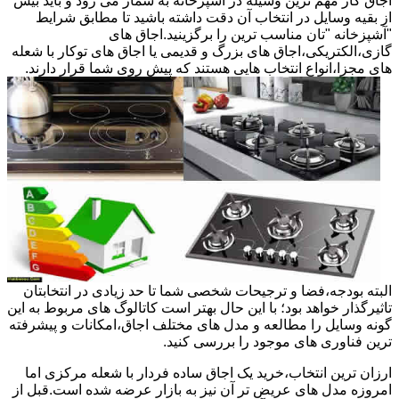
اجاق گاز مهم ترین وسیله در آشپزخانه به شمار می رود و باید بیش
از بقیه وسایل در انتخاب آن دقت داشته باشید تا مطابق شرایط
"آشپزخانه "تان مناسب ترین را برگزینید.اجاق های
گازی،الکتریکی،اجاق های بزرگ و قدیمی یا اجاق های توکار با شعله
های مجزا،انواع انتخاب هایی هستند که پیش روی شما قرار دارند.
البته بودجه،فضا و ترجیحات شخصی شما تا حد زیادی در انتخابتان
تاثیرگذار خواهد بود؛ با این حال بهتر است کاتالوگ های مربوط به این
گونه وسایل را مطالعه و مدل های مختلف اجاق،امکانات و پیشرفته
ترین فناوری های موجود را بررسی کنید.
ارزان ترین انتخاب،خرید یک اجاق ساده فردار با شعله مرکزی اما
امروزه مدل های عریض تر آن نیز به بازار عرضه شده است.قبل از