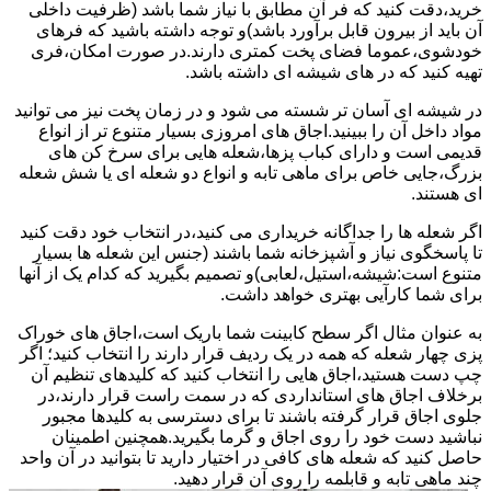
خرید،دقت کنید که فر آن مطابق با نیاز شما باشد (ظرفیت داخلی
آن باید از بیرون قابل برآورد باشد)و توجه داشته باشید که فرهای
خودشوی،عموما فضای پخت کمتری دارند.در صورت امکان،فری
تهیه کنید که در های شیشه ای داشته باشد.
در شیشه ای آسان تر شسته می شود و در زمان پخت نیز می توانید
مواد داخل آن را ببینید.اجاق های امروزی بسیار متنوع تر از انواع
قدیمی است و دارای کباب پزها،شعله هایی برای سرخ کن های
بزرگ،جایی خاص برای ماهی تابه و انواع دو شعله ای یا شش شعله
ای هستند.
اگر شعله ها را جداگانه خریداری می کنید،در انتخاب خود دقت کنید
تا پاسخگوی نیاز و آشپزخانه شما باشند (جنس این شعله ها بسیار
متنوع است:شیشه،استیل،لعابی)و تصمیم بگیرید که کدام یک از آنها
برای شما کارآیی بهتری خواهد داشت.
به عنوان مثال اگر سطح کابینت شما باریک است،اجاق های خوراک
پزی چهار شعله که همه در یک ردیف قرار دارند را انتخاب کنید؛ اگر
چپ دست هستید،اجاق هایی را انتخاب کنید که کلیدهای تنظیم آن
برخلاف اجاق های استانداردی که در سمت راست قرار دارند،در
جلوی اجاق قرار گرفته باشند تا برای دسترسی به کلیدها مجبور
نباشید دست خود را روی اجاق و گرما بگیرید.همچنین اطمینان
حاصل کنید که شعله های کافی در اختیار دارید تا بتوانید در آن واحد
چند ماهی تابه و قابلمه را روی آن قرار دهید.