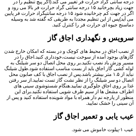
درجه سانتی گراد حرارت فر تغییر می کند.(اگر پیچ تنظیم را در
جهت زیاد بچرخانید ۱۵ درجه سانتی گراد حرارت فر بالا می رود و
اگر در جهت کم چرخانیده شود ۱۵ درجه سانتیگراد حرارت فر پایین
می آید)پس از این تنظیم مجددا به طریقی که گفته شد به وسیله
دماسنج جیوه ای حرارت فر را کنترل کنید.
سرویس و نگهداری اجاق گاز
از نصب اجاق در محیط های کوچک و در بسته که امکان خارج شدن
گازهای بوجود آمده از سوخت نیست،خودداری کنید.اجاق را در
مسیر وزش باد نصب نکنید.بر روی محل اتصال دو سر شیلنگ به
لوله کشی گاز اجاق باید از بست مناسب استفاده شود.طول شیلنگ
نباید از ۱.۵ متر بیشتر باشد.پس از نصب اجاق با کف صابون محل
اتصال دو سر شیلنگ را از نظر نشت گاز تست نمایید.از سر رفتن
غذا بر روی اجاق جلوگیری نمایید.هنگام شستوشوی سینی های
اطراف مشعل ها از سیم ظرف شویی استفاده نکنید.برای این
منظور از پارچه نم دار همراه با مواد شوینده استفاده کنید و پس از
آن سینی را خشک نمایید.
عیب یابی و تعمیر اجاق گاز
عیب ۱-پیلوت خاموش می شود.