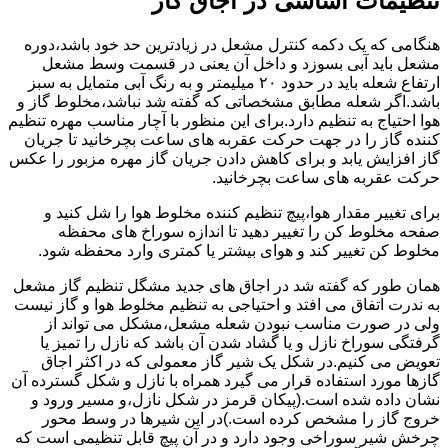
تنظیمات اساسی در اجاق گاز
هنگامی که یک دکمه کنترل مشعل در زیادترین حد خود باشد،دوره
مشعل باید آبی بسوزد و داخل آن یعنی در قسمت وسط مشعل
ارتفاع شعله باید در حدود ۲۰ میلیمتر و به رنگ آبی متمایل به سبز
باشد.اگر شعله مطابق مشخصاتی که گفته شد نباشد،مخلوط گاز و
هوا احتیاج به تنظیم دارد.برای این منظور با آچار مناسب مهره تنظیم
کننده گاز را در جهت حرکت عقربه های ساعت بچرخانید تا جریان
گاز افزایش یابد و برای کاهش دادن جریان گاز مهره مزبور را عکس
حرکت عقربه های ساعت بچرخانید.
برای تغییر مقدار هوا،پیچ تنظیم کننده مخلوط هوا را شل کنید و
صفحه مخلوط کن را تغییر دهید تا اندازه سوراخ های محفظه
مخلوط کن تغییر کند و هوای بیشتر یا کمتری وارد محفظه شود.
همان طور که گفته شد در اجاق های جدید مشگل تنظیم گاز مشعل
به ندرت اتفاق می افتد و احتیاجی به تنظیم مخلوط هوا و گاز نیست
ولی در صورت مناسب نبودن شعله مشعل،مشکل می تواند از
گرفتگی سوراخ نازل و یا گشاد شدن آن باشد که نازل را تمیز یا
تعویض می کنیم.در شکل یک شیر گاز معمولی که در اکثر اجاق
گازها مورد استفاده قرار می گیرد همراه با نازل و شکل گسترده آن
نشان داده شده است.(پیکان قرمز در شکل نازل،و مسیر ورود و
خروج گاز را مشخص کرده است.)در این شیرها در وسط محور
چرخش شیر سوراخی وجود دارد و در آن پیچ قابل تنظیمی است که