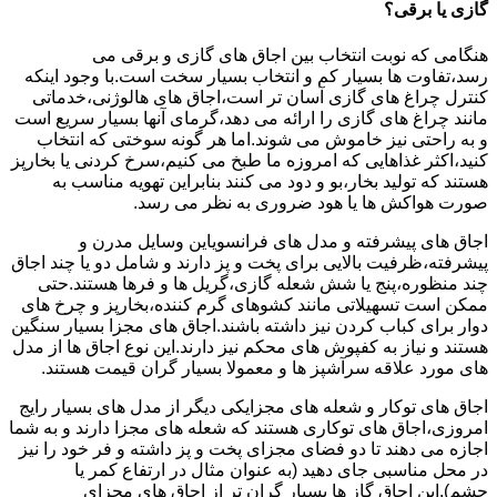
گازی یا برقی؟
هنگامی که نوبت انتخاب بین اجاق های گازی و برقی می
رسد،تفاوت ها بسیار کم و انتخاب بسیار سخت است.با وجود اینکه
کنترل چراغ های گازی آسان تر است،اجاق های هالوژنی،خدماتی
مانند چراغ های گازی را ارائه می دهد،گرمای آنها بسیار سریع است
و به راحتی نیز خاموش می شوند.اما هر گونه سوختی که انتخاب
کنید،اکثر غذاهایی که امروزه ما طبخ می کنیم،سرخ کردنی یا بخارپز
هستند که تولید بخار،بو و دود می کنند بنابراین تهویه مناسب به
صورت هواکش ها یا هود ضروری به نظر می رسد.
اجاق های پیشرفته و مدل های فرانسویاین وسایل مدرن و
پیشرفته،ظرفیت بالایی برای پخت و پز دارند و شامل دو یا چند اجاق
چند منظوره،پنج یا شش شعله گازی،گریل ها و فرها هستند.حتی
ممکن است تسهیلاتی مانند کشوهای گرم کننده،بخارپز و چرخ های
دوار برای کباب کردن نیز داشته باشند.اجاق های مجزا بسیار سنگین
هستند و نیاز به کفپوش های محکم نیز دارند.این نوع اجاق ها از مدل
های مورد علاقه سرآشپز ها و معمولا بسیار گران قیمت هستند.
اجاق های توکار و شعله های مجزایکی دیگر از مدل های بسیار رایج
امروزی،اجاق های توکاری هستند که شعله های مجزا دارند و به شما
اجازه می دهند تا دو فضای مجزای پخت و پز داشته و فر خود را نیز
در محل مناسبی جای دهید (به عنوان مثال در ارتفاع کمر یا
چشم).این اجاق گاز ها بسیار گران تر از اجاق های مجزای