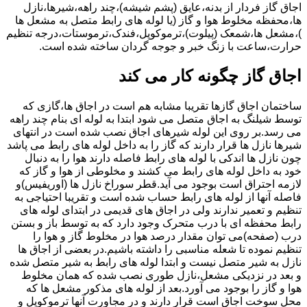
اجاق گاز فردار از بدنه،عایق (پشم شیشه)،چند راهه،شیرها،نازل
ها،محفظه مخلوط هوا و گاز (یا لوله های رابط متصل به مشعل ها
)،مشعل ها،شمعک (پیلوت)،ترموکوپل،فندک،ترموستات،درجه تنظیم
حرارت،ساعت با زنگ خبر و جوجه گردان ساخته شده است.
اجاق گاز چگونه کار می کند
ساختمان اجاق گازها تقریبا مشابه هم است در اجاق ها،گازی که
توسط شیلنگ به اجاق متصل می شود ابتدا به لوله ای بنام چند راهه
می رسد.بر روی این لوله شیرهای اجاق نصب شده است در انتهای
شیرها نازل ها قرار دارند که گاز را به داخل لوله های رابط می پاشد
چون نازل ها اندکی با لوله های رابط فاصله دارند هوا را به دنبال
خود به داخل لوله های رابط می کشند و مخلوطی از هوا و گاز که
لازمه احتراق است بوجود می آید.قطر سوراخ نازل ها (اوریفیس)و
فاصله آنها از لوله های رابط حساب شده است و تقریبا احتیاجی به
تنظیم و تعمیر ندارند ولی در اجاق های قدیمی در ابتدای لوله های
رابط محفظه ای با درب متحرک وجود دارد که به توسط باز و بستن
درب (صفحه)می توان مقدار درصد هوا در مخلوط گاز و هوا را
تنظیم نموده تا شعله مناسبی را داشته باشیم.در بعضی از اجاق ها
نازل به شیر متصل نیست و ابتدا لوله های رابط به شیر متصل شده
و بعد در نزدیکی مشعل،نازل طوری نصب شده که همان مخلوط
هوا و گاز را بوجود می آورد.بعد از لوله های مذکور مشعل ها که
محل سوخت اجاق است قرار دارند و در مجاورت آنها ترموکوپل و