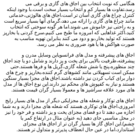
هنگامی که نوبت انتخاب بین اجاق های گازی و برقی می
رسد،تفاوت ها بسیار کم و انتخاب بسیار سخت است.با وجود اینکه
کنترل چراغ های گازی آسان تر است،اجاق های هالوژنی،خدماتی
مانند چراغ های گازی را ارائه می دهد،گرمای آنها بسیار سریع است
و به راحتی نیز خاموش می شوند.اما هر گونه سوختی که انتخاب
کنید،اکثر غذاهایی که امروزه ما طبخ می کنیم،سرخ کردنی یا بخارپز
هستند که تولید بخار،بو و دود می کنند بنابراین تهویه مناسب به
صورت هواکش ها یا هود ضروری به نظر می رسد.
اجاق های پیشرفته و مدل های فرانسویاین وسایل مدرن و
پیشرفته،ظرفیت بالایی برای پخت و پز دارند و شامل دو یا چند اجاق
چند منظوره،پنج یا شش شعله گازی،گریل ها و فرها هستند.حتی
ممکن است تسهیلاتی مانند کشوهای گرم کننده،بخارپز و چرخ های
دوار برای کباب کردن نیز داشته باشند.اجاق های مجزا بسیار سنگین
هستند و نیاز به کفپوش های محکم نیز دارند.این نوع اجاق ها از مدل
های مورد علاقه سرآشپز ها و معمولا بسیار گران قیمت هستند.
اجاق های توکار و شعله های مجزایکی دیگر از مدل های بسیار رایج
امروزی،اجاق های توکاری هستند که شعله های مجزا دارند و به شما
اجازه می دهند تا دو فضای مجزای پخت و پز داشته و فر خود را نیز
در محل مناسبی جای دهید (به عنوان مثال در ارتفاع کمر یا
چشم).این اجاق گاز ها بسیار گران تر از اجاق های مجزای
استاندارد،اما در عین حال انعطاف پذیرتر و متداول تر هستند.