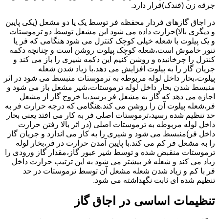
جرقه زن (فندک)قرار دارد.
در اجاق گازهای فردار محفظه فر توسط یک یا دو مشعل (یکی پایین
و دیگری بالا)حرارت داده می شود این مشعل توسط دو ترموستات
و یک پیلوت با شعله خیلی کوچک کنترل می شود هنگامی که فر یا
تنور خاموش است،شعله کوچک پیلوت روشن است و چنانچه دکمه
کنترل را چرخانیده و روشن کنیم این دکمه شیری را باز می کند و
جریان گاز را به پیلوت افزایش می دهد.با زیاد شدن شعله
پیلوت،بخار داخل لوله مربوطه به ترموستات منبسط می شود در اثر
منبسط شدن بخار داخل لوله ترموستات،شیر مشعل باز می شود و
اجازه می دهد که گاز به مشعل فر برسد،با خروج گاز از مشعل
فر،شعله پیلوت آن را روشن می کند.هنگامی که درجه حرارت فر به
حد تنظیم شده رسید،ترموستات اصلی فر به کار می افتد یعنی بخار
داخل لوله مربوطه به ترموستات اصلی (در اثر بالا رفتن حرارت
داخل فر)منبسط می شود و شیری را به کار می اندازد و جریان گاز
را به مشعل فر کم می کند.با پایین آمدن حرارت در فر،بخار لوله
ترموستات منقبض شده و توسط شیر عبور گاز،مقدار گاز ورودی را
زیاد می کند و شعله فر بیشتر می شود به این ترتیب حرارت داخل
فر با کم و زیاد شدن شعله مشعل آن توسط ترموستات در حد
تنظیم شده ای ثابت نگهداشته می شود.
تنظیمات اساسی در اجاق گاز