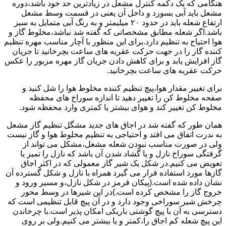
هنگامی که یک دکمه کنترل مشعل در زیادترین حد خود باشد،دوره
مشعل باید آبی بسوزد و داخل آن یعنی در قسمت وسط مشعل
ارتفاع شعله باید در حدود ۲۰ میلیمتر و به رنگ آبی متمایل به سبز
باشد.اگر شعله مطابق مشخصاتی که گفته شد نباشد،مخلوط گاز و
هوا احتیاج به تنظیم دارد.برای این منظور با آچار مناسب مهره تنظیم
کننده گاز را در جهت حرکت عقربه های ساعت بچرخانید تا جریان
گاز افزایش یابد و برای کاهش دادن جریان گاز مهره مزبور را عکس
حرکت عقربه های ساعت بچرخانید.
برای تغییر مقدار هوا،پیچ تنظیم کننده مخلوط هوا را شل کنید و
صفحه مخلوط کن را تغییر دهید تا اندازه سوراخ های محفظه
مخلوط کن تغییر کند و هوای بیشتر یا کمتری وارد محفظه شود.
همان طور که گفته شد در اجاق های جدید مشگل تنظیم گاز مشعل
به ندرت اتفاق می افتد و احتیاجی به تنظیم مخلوط هوا و گاز نیست
ولی در صورت مناسب نبودن شعله مشعل،مشکل می تواند از
گرفتگی سوراخ نازل و یا گشاد شدن آن باشد که نازل را تمیز یا
تعویض می کنیم.در شکل یک شیر گاز معمولی که در اکثر اجاق
گازها مورد استفاده قرار می گیرد همراه با نازل و شکل گسترده آن
نشان داده شده است.(پیکان قرمز در شکل نازل،و مسیر ورود و
خروج گاز را مشخص کرده است.)در این شیرها در وسط محور
چرخش شیر سوراخی وجود دارد و در آن پیچ قابل تنظیمی است که
دسترسی به آن با پیچ گوشتی باریکی امکان پذیر است.با چرخاندن
این پیچ شعله کم اجاق را،کمتر و یا بیشتر می کنیم.ولی بر روی