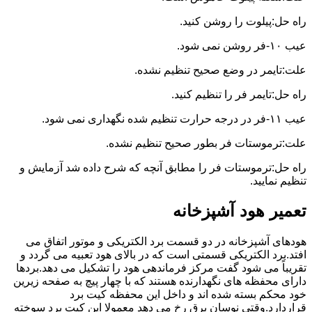
راه حل:پیلوت را روشن کنید.
عیب ۱۰-فر روشن نمی شود.
علت:تایمر در وضع صحیح تنظیم نشده.
راه حل:تایمر فر را تنظیم کنید.
عیب ۱۱-فر در درجه حرارت تنظیم شده نگهداری نمی شود.
علت:ترموستات فر بطور صحیح تنظیم نشده.
راه حل:ترموستات فر را مطابق آنچه که شرح داده شد آزمایش و
تنظیم نمایید.
تعمیر هود آشپزخانه
هودهای آشپزخانه در دو قسمت برد الکتریکی و موتور اتفاق می
افتد.برد الکتریکی قسمتی است که در بالای هود تعبیه می گردد و
تقریباً می شود گفت مرکز فرماندهی هود را تشکیل می دهد.بردها
دارای محفظه های نگهدارنده هستند که با چهار پیچ به صفحه زیرین
خود محکم بسته شده اند و داخل این محفظه کیت برد
قراردارد.وقتی نوسان برق رخ می دهد معمولا این کیت برد سوخته