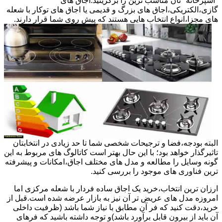
"آشپزخانه "تان مناسب ترین را برگزینید.اجاق های
گازی،الکتریکی،اجاق های بزرگ و قدیمی یا اجاق های توکار با شعله
های مجزا،انواع انتخاب هایی هستند که پیش روی شما قرار دارند.
البته بودجه،فضا و ترجیحات شخصی شما تا حد زیادی در انتخابتان
تاثیرگذار خواهد بود؛ با این حال بهتر است کاتالوگ های مربوط به این
گونه وسایل را مطالعه و مدل های مختلف اجاق،امکانات و پیشرفته
ترین فناوری های موجود را بررسی کنید.
ارزان ترین انتخاب،خرید یک اجاق ساده فردار با شعله مرکزی اما
امروزه مدل های عریض تر آن نیز به بازار عرضه شده است.قبل از
خرید،دقت کنید که فر آن مطابق با نیاز شما باشد (ظرفیت داخلی
آن باید از بیرون قابل برآورد باشد)و توجه داشته باشید که فرهای