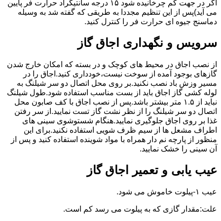
اگر در جهت کم چرخانیده شود ۱۵ درجه سانتیگراد حرارت فر پایین
می آید)پس از این تنظیم مجددا به طریقی که گفته شد به وسیله
دماسنج جیوه ای حرارت فر را کنترل کنید.
سرویس و نگهداری اجاق گاز
از نصب اجاق در محیط های کوچک و در بسته که امکان خارج شدن
گازهای بوجود آمده از سوخت نیست،خودداری کنید.اجاق را در
مسیر وزش باد نصب نکنید.بر روی محل اتصال دو سر شیلنگ به
لوله کشی گاز اجاق باید از بست مناسب استفاده شود.طول شیلنگ
نباید از ۱.۵ متر بیشتر باشد.پس از نصب اجاق با کف صابون محل
اتصال دو سر شیلنگ را از نظر نشت گاز تست نمایید.از سر رفتن
غذا بر روی اجاق جلوگیری نمایید.هنگام شستوشوی سینی های
اطراف مشعل ها از سیم ظرف شویی استفاده نکنید.برای این
منظور از پارچه نم دار همراه با مواد شوینده استفاده کنید و پس از
آن سینی را خشک نمایید.
عیب یابی و تعمیر اجاق گاز
عیب ۱-پیلوت خاموش می شود.
علت:مقدار گازی که به پیلوت می رسد کم است.