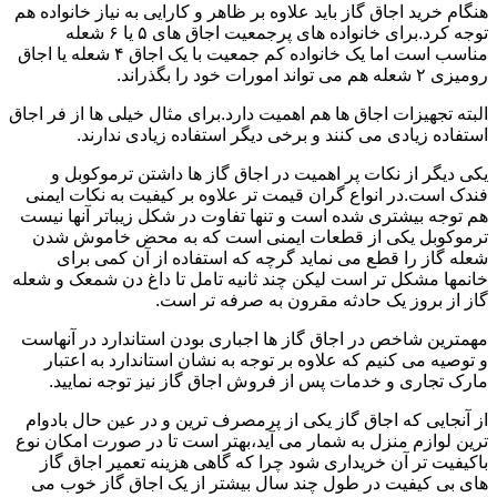
هنگام خرید اجاق گاز باید علاوه بر ظاهر و کارایی به نیاز خانواده هم
توجه کرد.برای خانواده های پرجمعیت اجاق های ۵ یا ۶ شعله
مناسب است اما یک خانواده کم جمعیت با یک اجاق ۴ شعله یا اجاق
رومیزی ۲ شعله هم می تواند امورات خود را بگذراند.
البته تجهیزات اجاق ها هم اهمیت دارد.برای مثال خیلی ها از فر اجاق
استفاده زیادی می کنند و برخی دیگر استفاده زیادی ندارند.
یکی دیگر از نکات پر اهمیت در اجاق گاز ها داشتن ترموکوبل و
فندک است.در انواع گران قیمت تر علاوه بر کیفیت به نکات ایمنی
هم توجه بیشتری شده است و تنها تفاوت در شکل زیباتر آنها نیست
ترموکوبل یکی از قطعات ایمنی است که به محض خاموش شدن
شعله گاز را قطع می نماید گرچه که استفاده از آن کمی برای
خانمها مشکل تر است لیکن چند ثانیه تامل تا داغ دن شمعک و شعله
گاز از بروز یک حادثه مقرون به صرفه تر است.
مهمترین شاخص در اجاق گاز ها اجباری بودن استاندارد در آنهاست
و توصیه می کنیم که علاوه بر توجه به نشان استاندارد به اعتبار
مارک تجاری و خدمات پس از فروش اجاق گاز نیز توجه نمایید.
از آنجایی که اجاق گاز یکی از پرمصرف ترین و در عین حال بادوام
ترین لوازم منزل به شمار می آید،بهتر است تا در صورت امکان نوع
باکیفیت تر آن خریداری شود چرا که گاهی هزینه تعمیر اجاق گاز
های بی کیفیت در طول چند سال بیشتر از یک اجاق گاز خوب می