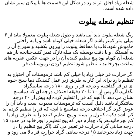
شعله زیاد اجاق اثر ندارد.در شکل این قسمت ها با پیکان سبز نشان
داده شده است.
تنظیم شعله پیلوت
رنگ شعله پیلوت باید آبی باشد و طول شعله پیلوت معمولا نباید از ۶
میلی متر کمتر باشد.اگر شعله خیلی کوتاه باشد و یا به راحتی
خاموش شود،قاب یا محافظ پیلوت را بیرون بکشید و سوراخ آن را
به آهستگی و با دقت بوسیله یک میله نازک تمیز کنید.چنانچه باز هم
شعله آن کوتاه بود،پیچ تنظیم کننده آن را در جهت عکس عقربه های
ساعت بچرخانید تا تنظیم شود.تنظیم کردن ترموستات فر
اگر حرارت فر خیلی زیاد یا خیلی کم باشد ترموستات آن احتیاج به
تنظیم دارد برای این کار به طریق زیر عمل کنید.یک دما سنج جیوه
ای در فر گذاشته و درجه فر را روی ۱۸۰ درجه سانتیگراد
بگذارید،اگر پس از ۱۰ تا ۲۰ دقیقه اختلاف درجه ای که دماسنج
نشان می دهد با آنچه که فر را تنظیم کرده اید بیش از ۴۰ درجه
سانتیگراد باشد دلیل آنست که ترموستات معیوب است و باید آن را
عوض کرد.اگر اختلاف درجه دماسنج با آنچه که فر را تنظیم کرده اید
کم باشد دکمه کنترل را بسته و پیچ تنظیم کننده را به طرف زیاد یا
کم بچرخانید.هر یک چهارم دور که پیچ تنظیم را بچرخانید در حدود ۱۵
درجه سانتی گراد حرارت فر تغییر می کند.(اگر پیچ تنظیم را در
جهت زیاد بچرخانید ۱۵ درجه سانتی گراد حرارت فر بالا می رود و