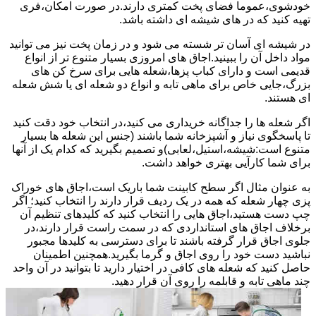
خودشوی،عموما فضای پخت کمتری دارند.در صورت امکان،فری
تهیه کنید که در های شیشه ای داشته باشد.
در شیشه ای آسان تر شسته می شود و در زمان پخت نیز می توانید
مواد داخل آن را ببینید.اجاق های امروزی بسیار متنوع تر از انواع
قدیمی است و دارای کباب پزها،شعله هایی برای سرخ کن های
بزرگ،جایی خاص برای ماهی تابه و انواع دو شعله ای یا شش شعله
ای هستند.
اگر شعله ها را جداگانه خریداری می کنید،در انتخاب خود دقت کنید
تا پاسخگوی نیاز و آشپزخانه شما باشند (جنس این شعله ها بسیار
متنوع است:شیشه،استیل،لعابی)و تصمیم بگیرید که کدام یک از آنها
برای شما کارآیی بهتری خواهد داشت.
به عنوان مثال اگر سطح کابینت شما باریک است،اجاق های خوراک
پزی چهار شعله که همه در یک ردیف قرار دارند را انتخاب کنید؛ اگر
چپ دست هستید،اجاق هایی را انتخاب کنید که کلیدهای تنظیم آن
برخلاف اجاق های استانداردی که در سمت راست قرار دارند،در
جلوی اجاق قرار گرفته باشند تا برای دسترسی به کلیدها مجبور
نباشید دست خود را روی اجاق و گرما بگیرید.همچنین اطمینان
حاصل کنید که شعله های کافی در اختیار دارید تا بتوانید در آن واحد
چند ماهی تابه و قابلمه را روی آن قرار دهید.