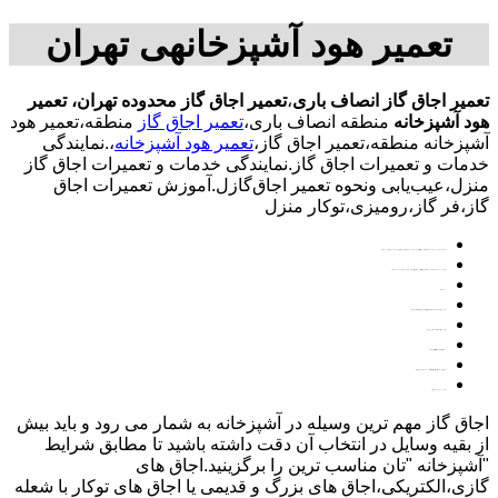
تعمیر هود آشپزخانهی تهران
تعمیر اجاق گاز انصاف باری
،
تعمیر اجاق گاز محدوده تهران،
تعمیر
هود آشپزخانه
منطقه انصاف باری،
تعمیر اجاق گاز
منطقه،تعمیر هود
آشپزخانه منطقه،تعمیر اجاق گاز،
تعمیر هود آشپزخانه
،.نمایندگی
خدمات و تعمیرات اجاق گاز.نمایندگی خدمات و تعمیرات اجاق گاز
منزل،عیب‌یابی ونحوه تعمیر اجاق‌گازل.آموزش تعمیرات اجاق
گاز،فر گاز،رومیزی،توکار منزل
-ارائه ی بسته های مخصوص حمل رختخواب،کارتن حمل لباس،کارتن های حجیم و محکم جهت بسته بندی وسایل و بسته های مخصوص کم کردن حجم لباس
-ارائه ی خدمات حرفه ای بسته بندی به سبک کشورهای اروپایی با استرج رپ،بابل رپ و کارتن های حجیم و محکم بصورت 100% تضمینی
-بیمه ی کالا
-ارائه ی سرویس های مناسب جهت اسباب کشی ادارات،اثاث کشی منازل و جابجایی کالا بصورت تجاری
-ارائه ی مشاوره جهت انتخاب مناسبترین سرویس
-جابجایی کالا بصورت صادراتی،وارداتی و ترانزیت کالا
-ارائه ی کادری حرفه ای از تعمیرکار اجاق گاز خانم و آقا جهت خدمات بسته بندی و جابجایی بار
-ارائه ی خدمات بصورت شبانه روزی
اجاق گاز مهم ترین وسیله در آشپزخانه به شمار می رود و باید بیش
از بقیه وسایل در انتخاب آن دقت داشته باشید تا مطابق شرایط
"آشپزخانه "تان مناسب ترین را برگزینید.اجاق های
گازی،الکتریکی،اجاق های بزرگ و قدیمی یا اجاق های توکار با شعله