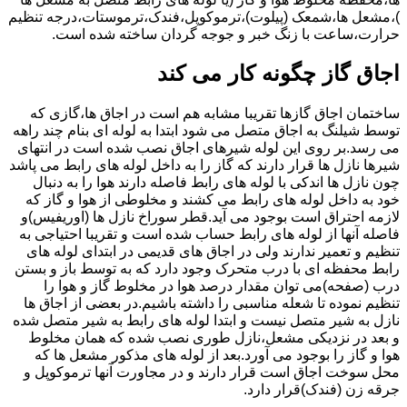
)،مشعل ها،شمعک (پیلوت)،ترموکوپل،فندک،ترموستات،درجه تنظیم
حرارت،ساعت با زنگ خبر و جوجه گردان ساخته شده است.
اجاق گاز چگونه کار می کند
ساختمان اجاق گازها تقریبا مشابه هم است در اجاق ها،گازی که
توسط شیلنگ به اجاق متصل می شود ابتدا به لوله ای بنام چند راهه
می رسد.بر روی این لوله شیرهای اجاق نصب شده است در انتهای
شیرها نازل ها قرار دارند که گاز را به داخل لوله های رابط می پاشد
چون نازل ها اندکی با لوله های رابط فاصله دارند هوا را به دنبال
خود به داخل لوله های رابط می کشند و مخلوطی از هوا و گاز که
لازمه احتراق است بوجود می آید.قطر سوراخ نازل ها (اوریفیس)و
فاصله آنها از لوله های رابط حساب شده است و تقریبا احتیاجی به
تنظیم و تعمیر ندارند ولی در اجاق های قدیمی در ابتدای لوله های
رابط محفظه ای با درب متحرک وجود دارد که به توسط باز و بستن
درب (صفحه)می توان مقدار درصد هوا در مخلوط گاز و هوا را
تنظیم نموده تا شعله مناسبی را داشته باشیم.در بعضی از اجاق ها
نازل به شیر متصل نیست و ابتدا لوله های رابط به شیر متصل شده
و بعد در نزدیکی مشعل،نازل طوری نصب شده که همان مخلوط
هوا و گاز را بوجود می آورد.بعد از لوله های مذکور مشعل ها که
محل سوخت اجاق است قرار دارند و در مجاورت آنها ترموکوپل و
جرقه زن (فندک)قرار دارد.