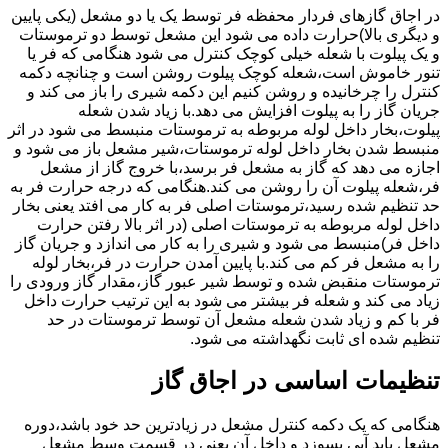
در اجاق گازهای فردار محفظه فر توسط یک یا دو مشعل (یکی پایین
و دیگری بالا)حرارت داده می شود این مشعل توسط دو ترموستات
و یک پیلوت با شعله خیلی کوچک کنترل می شود هنگامی که فر یا
تنور خاموش است،شعله کوچک پیلوت روشن است و چنانچه دکمه
کنترل را چرخانیده و روشن کنیم این دکمه شیری را باز می کند و
جریان گاز را به پیلوت افزایش می دهد.با زیاد شدن شعله
پیلوت،بخار داخل لوله مربوطه به ترموستات منبسط می شود در اثر
منبسط شدن بخار داخل لوله ترموستات،شیر مشعل باز می شود و
اجازه می دهد که گاز به مشعل فر برسد،با خروج گاز از مشعل
فر،شعله پیلوت آن را روشن می کند.هنگامی که درجه حرارت فر به
حد تنظیم شده رسید،ترموستات اصلی فر به کار می افتد یعنی بخار
داخل لوله مربوطه به ترموستات اصلی (در اثر بالا رفتن حرارت
داخل فر)منبسط می شود و شیری را به کار می اندازد و جریان گاز
را به مشعل فر کم می کند.با پایین آمدن حرارت در فر،بخار لوله
ترموستات منقبض شده و توسط شیر عبور گاز،مقدار گاز ورودی را
زیاد می کند و شعله فر بیشتر می شود به این ترتیب حرارت داخل
فر با کم و زیاد شدن شعله مشعل آن توسط ترموستات در حد
تنظیم شده ای ثابت نگهداشته می شود.
تنظیمات اساسی در اجاق گاز
هنگامی که یک دکمه کنترل مشعل در زیادترین حد خود باشد،دوره
مشعل باید آبی بسوزد و داخل آن یعنی در قسمت وسط مشعل