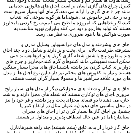
رسد،تفاوت ها بسیار کم و انتخاب بسیار سخت است.با وجود اینکه
کنترل چراغ های گازی آسان تر است،اجاق های هالوژنی،خدماتی
مانند چراغ های گازی را ارائه می دهد،گرمای آنها بسیار سریع است
و به راحتی نیز خاموش می شوند.اما هر گونه سوختی که انتخاب
کنید،اکثر غذاهایی که امروزه ما طبخ می کنیم،سرخ کردنی یا بخارپز
هستند که تولید بخار،بو و دود می کنند بنابراین تهویه مناسب به
صورت هواکش ها یا هود ضروری به نظر می رسد.
اجاق های پیشرفته و مدل های فرانسویاین وسایل مدرن و
پیشرفته،ظرفیت بالایی برای پخت و پز دارند و شامل دو یا چند اجاق
چند منظوره،پنج یا شش شعله گازی،گریل ها و فرها هستند.حتی
ممکن است تسهیلاتی مانند کشوهای گرم کننده،بخارپز و چرخ های
دوار برای کباب کردن نیز داشته باشند.اجاق های مجزا بسیار سنگین
هستند و نیاز به کفپوش های محکم نیز دارند.این نوع اجاق ها از مدل
های مورد علاقه سرآشپز ها و معمولا بسیار گران قیمت هستند.
اجاق های توکار و شعله های مجزایکی دیگر از مدل های بسیار رایج
امروزی،اجاق های توکاری هستند که شعله های مجزا دارند و به شما
اجازه می دهند تا دو فضای مجزای پخت و پز داشته و فر خود را نیز
در محل مناسبی جای دهید (به عنوان مثال در ارتفاع کمر یا
چشم).این اجاق گاز ها بسیار گران تر از اجاق های مجزای
استاندارد،اما در عین حال انعطاف پذیرتر و متداول تر هستند.
اجاق گاز فردار از بدنه،عایق (پشم شیشه)،چند راهه،شیرها،نازل
ها،محفظه مخلوط هوا و گاز (یا لوله های رابط متصل به مشعل ها