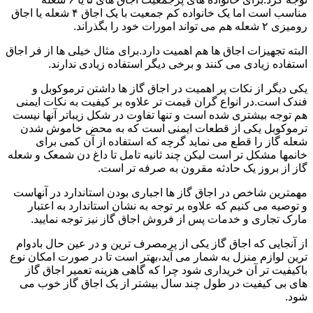
مناسب است اما یک خانواده کم جمعیت با یک اجاق ۴ شعله یا اجاق
رومیزی ۲ شعله هم می تواند امورات خود را بگذراند.
البته تجهیزات اجاق ها هم اهمیت دارد.برای مثال خیلی ها از فر اجاق
استفاده زیادی می کنند و برخی دیگر استفاده زیادی ندارند.
یکی دیگر از نکات پر اهمیت در اجاق گاز ها داشتن ترموکوبل و
فندک است.در انواع گران قیمت تر علاوه بر کیفیت به نکات ایمنی
هم توجه بیشتری شده است و تنها تفاوت در شکل زیباتر آنها نیست
ترموکوبل یکی از قطعات ایمنی است که به محض خاموش شدن
شعله گاز را قطع می نماید گرچه که استفاده از آن کمی برای
خانمها مشکل تر است لیکن چند ثانیه تامل تا داغ دن شمعک و شعله
گاز از بروز یک حادثه مقرون به صرفه تر است.
مهمترین شاخص در اجاق گاز ها اجباری بودن استاندارد در آنهاست
و توصیه می کنیم که علاوه بر توجه به نشان استاندارد به اعتبار
مارک تجاری و خدمات پس از فروش اجاق گاز نیز توجه نمایید.
از آنجایی که اجاق گاز یکی از پرمصرف ترین و در عین حال بادوام
ترین لوازم منزل به شمار می آید،بهتر است تا در صورت امکان نوع
باکیفیت تر آن خریداری شود چرا که گاهی هزینه تعمیر اجاق گاز
های بی کیفیت در طول چند سال بیشتر از یک اجاق گاز خوب می
شود.