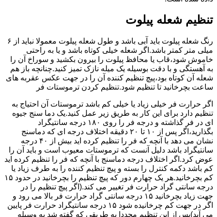
تنظیم شعله پیلوت
رنگ شعله پیلوت باید آبی باشد و طول شعله پیلوت معمولا نباید از ۶
میلی متر کمتر باشد.اگر شعله خیلی کوتاه باشد و یا به راحتی
خاموش شود،قاب یا محافظ پیلوت را بیرون بکشید و سوراخ آن را
به آهستگی و با دقت بوسیله یک میله نازک تمیز کنید.چنانچه باز هم
شعله آن کوتاه بود،پیچ تنظیم کننده آن را در جهت عکس عقربه های
ساعت بچرخانید تا تنظیم شود.تنظیم کردن ترموستات فر
اگر حرارت فر خیلی زیاد یا خیلی کم باشد ترموستات آن احتیاج به
تنظیم دارد برای این کار به طریق زیر عمل کنید.یک دما سنج جیوه
ای در فر گذاشته و درجه فر را روی ۱۸۰ درجه سانتیگراد
بگذارید،اگر پس از ۱۰ تا ۲۰ دقیقه اختلاف درجه ای که دماسنج
نشان می دهد با آنچه که فر را تنظیم کرده اید بیش از ۴۰ درجه
سانتیگراد باشد دلیل آنست که ترموستات معیوب است و باید آن را
عوض کرد.اگر اختلاف درجه دماسنج با آنچه که فر را تنظیم کرده اید
کم باشد دکمه کنترل را بسته و پیچ تنظیم کننده را به طرف زیاد یا
کم بچرخانید.هر یک چهارم دور که پیچ تنظیم را بچرخانید در حدود ۱۵
درجه سانتی گراد حرارت فر تغییر می کند.(اگر پیچ تنظیم را در
جهت زیاد بچرخانید ۱۵ درجه سانتی گراد حرارت فر بالا می رود و
اگر در جهت کم چرخانیده شود ۱۵ درجه سانتیگراد حرارت فر پایین
می آید)پس از این تنظیم مجددا به طریقی که گفته شد به وسیله