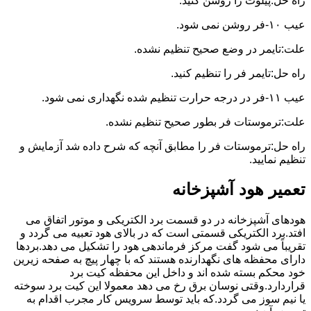
راه حل:پیلوت را روشن کنید.
عیب ۱۰-فر روشن نمی شود.
علت:تایمر در وضع صحیح تنظیم نشده.
راه حل:تایمر فر را تنظیم کنید.
عیب ۱۱-فر در درجه حرارت تنظیم شده نگهداری نمی شود.
علت:ترموستات فر بطور صحیح تنظیم نشده.
راه حل:ترموستات فر را مطابق آنچه که شرح داده شد آزمایش و
تنظیم نمایید.
تعمیر هود آشپزخانه
هودهای آشپزخانه در دو قسمت برد الکتریکی و موتور اتفاق می
افتد.برد الکتریکی قسمتی است که در بالای هود تعبیه می گردد و
تقریباً می شود گفت مرکز فرماندهی هود را تشکیل می دهد.بردها
دارای محفظه های نگهدارنده هستند که با چهار پیچ به صفحه زیرین
خود محکم بسته شده اند و داخل این محفظه کیت برد
قراردارد.وقتی نوسان برق رخ می دهد معمولا این کیت برد سوخته
یا نیم سوز می گردد.که باید توسط سرویس کار مجرب اقدام به