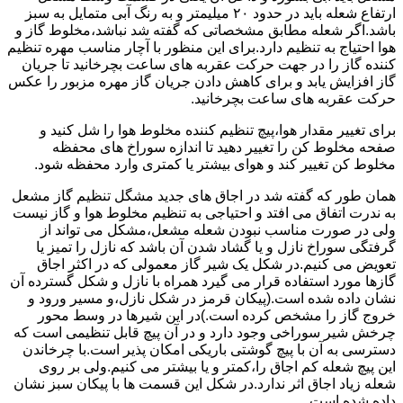
ارتفاع شعله باید در حدود ۲۰ میلیمتر و به رنگ آبی متمایل به سبز
باشد.اگر شعله مطابق مشخصاتی که گفته شد نباشد،مخلوط گاز و
هوا احتیاج به تنظیم دارد.برای این منظور با آچار مناسب مهره تنظیم
کننده گاز را در جهت حرکت عقربه های ساعت بچرخانید تا جریان
گاز افزایش یابد و برای کاهش دادن جریان گاز مهره مزبور را عکس
حرکت عقربه های ساعت بچرخانید.
برای تغییر مقدار هوا،پیچ تنظیم کننده مخلوط هوا را شل کنید و
صفحه مخلوط کن را تغییر دهید تا اندازه سوراخ های محفظه
مخلوط کن تغییر کند و هوای بیشتر یا کمتری وارد محفظه شود.
همان طور که گفته شد در اجاق های جدید مشگل تنظیم گاز مشعل
به ندرت اتفاق می افتد و احتیاجی به تنظیم مخلوط هوا و گاز نیست
ولی در صورت مناسب نبودن شعله مشعل،مشکل می تواند از
گرفتگی سوراخ نازل و یا گشاد شدن آن باشد که نازل را تمیز یا
تعویض می کنیم.در شکل یک شیر گاز معمولی که در اکثر اجاق
گازها مورد استفاده قرار می گیرد همراه با نازل و شکل گسترده آن
نشان داده شده است.(پیکان قرمز در شکل نازل،و مسیر ورود و
خروج گاز را مشخص کرده است.)در این شیرها در وسط محور
چرخش شیر سوراخی وجود دارد و در آن پیچ قابل تنظیمی است که
دسترسی به آن با پیچ گوشتی باریکی امکان پذیر است.با چرخاندن
این پیچ شعله کم اجاق را،کمتر و یا بیشتر می کنیم.ولی بر روی
شعله زیاد اجاق اثر ندارد.در شکل این قسمت ها با پیکان سبز نشان
داده شده است.