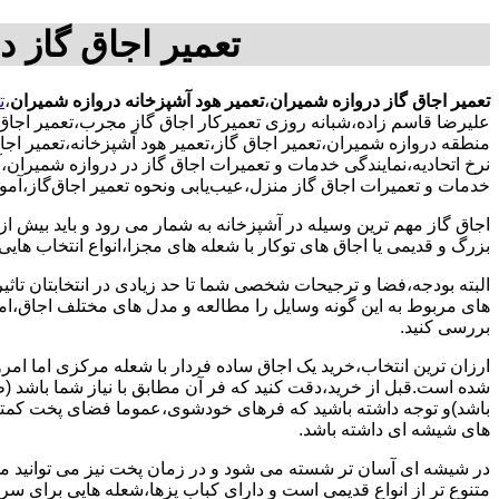
تعمیر اجاق گاز 
تعمیر اجاق گاز دروازه شمیران
،
تعمیر هود آشپزخانه دروازه شمیران
،
ت
علیرضا قاسم زاده،شبانه روزی تعمیرکار اجاق گاز مجرب،تعمیر اجاق
منطقه دروازه شمیران،تعمیر اجاق گاز،تعمیر هود آشپزخانه،تعمیر اجا
نرخ اتحادیه،نمایندگی خدمات و تعمیرات اجاق گاز در دروازه شمیران
خدمات و تعمیرات اجاق گاز منزل،عیب‌یابی ونحوه تعمیر اجاق‌گاز،آم
اجاق گاز مهم ترین وسیله در آشپزخانه به شمار می رود و باید بیش از
بزرگ و قدیمی یا اجاق های توکار با شعله های مجزا،انواع انتخاب های
البته بودجه،فضا و ترجیحات شخصی شما تا حد زیادی در انتخابتان تاثیرگ
های مربوط به این گونه وسایل را مطالعه و مدل های مختلف اجاق،امک
بررسی کنید.
ارزان ترین انتخاب،خرید یک اجاق ساده فردار با شعله مرکزی اما امر
شده است.قبل از خرید،دقت کنید که فر آن مطابق با نیاز شما باشد (ظر
باشد)و توجه داشته باشید که فرهای خودشوی،عموما فضای پخت کمتری
های شیشه ای داشته باشد.
در شیشه ای آسان تر شسته می شود و در زمان پخت نیز می توانید مواد
متنوع تر از انواع قدیمی است و دارای کباب پزها،شعله هایی برای س