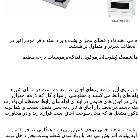
 می دهند تا دو فضای مجزای پخت و پز داشته و فر خود را نیز در
انعطاف پذیرتر و متداول تر هستند.
ل ها،شمعک (پیلوت)،ترموکوپل،فندک،ترموستات،درجه تنظیم
سد.بر روی این لوله شیرهای اجاق نصب شده است در انتهای شیرها
 لوله های رابط می کشند و مخلوطی از هوا و گاز که لازمه احتراق
 ولی در اجاق های قدیمی در ابتدای لوله های رابط محفظه ای با درب
ه باشیم.در بعضی از اجاق ها نازل به شیر متصل نیست و ابتدا لوله
 مذکور مشعل ها که محل سوخت اجاق است قرار دارند و در مجاورت
یلوت با شعله خیلی کوچک کنترل می شود هنگامی که فر یا تنور
ه پیلوت افزایش می دهد.با زیاد شدن شعله پیلوت،بخار داخل لوله