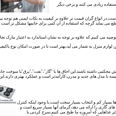
استفاده زیادی می کنند و برخی دیگر
است.در انواع گران قیمت تر علاوه بر کیفیت به نکات ایمنی هم توجه ب
 نماید گرچه که استفاده از آن کمی برای خانمها مشکل تر است لیکن 
صیه می کنیم که علاوه بر توجه به نشان استاندارد به اعتبار مارک تج
ن لوازم منزل به شمار می آید،بهتر است تا در صورت امکان نوع باکیفی
محکمی داشته باشند.این اجاق ها با "گاز"،"نفت"،"برق"یا سوخت جامد 
مقایسه با مدل های جدید و مدرن،کارآمدتر است و عملکرد بهتری دارند.این
 بسیار کم و انتخاب بسیار سخت است.با وجود اینکه کنترل
ای گازی را ارائه می دهد،گرمای آنها بسیار سریع است و
ثر غذاهایی که امروزه ما طبخ می کنیم،سرخ کردنی یا