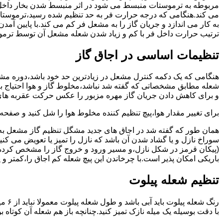
مربوطه به ترموستات منبسط می شود در اثر منبسط شدن بخار داخل 
می کند.هنگامی که درجه حرارت فر به حد تنظیم شده رسید،ترموستات 
به کار می اندازد و جریان گاز را به مشعل فر کم می کند.با پایین آ
ترتیب حرارت داخل فر با کم و زیاد شدن شعله مشعل آن توسط ترمو
تنظیمات اساسی در اجاق گاز
شعله مطابق مشخصاتی که گفته شد نباشد،مخلوط گاز و هوا احتیاج به 
و برای کاهش دادن جریان گاز مهره مزبور را عکس حرکت عقربه های
برای تغییر مقدار هوا،پیچ تنظیم کننده مخلوط هوا را شل کنید و صفح
همان طور که گفته شد در اجاق های جدید مشگل تنظیم گاز مشعل به 
سوراخ نازل و یا گشاد شدن آن باشد که نازل را تمیز یا تعویض می کن
(پیکان قرمز در شکل نازل،و مسیر ورود و خروج گاز را مشخص کرده
باریکی امکان پذیر است.با چرخاندن این پیچ شعله کم اجاق را،کمتر و 
تنظیم شعله پیلوت
رنگ 
با دقت بوسیله یک میله نازک تمیز کنید.چنانچه باز هم شعله آن کوتا