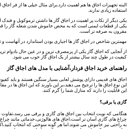
البته تجهیزات اجاق ها هم اهمیت دارد.برای مثال خیلی ها از فر اجاق 
استفاده زیادی ندارند.
یکی دیگر از نکات پر اهمیت در اجاق گاز ها داشتن ترموکوبل و فندک 
یکی از قطعات ایمنی است که به محض خاموش شدن شعله گاز را قطع می
مقرون به صرفه تر است.
مهمترین شاخص در اجاق گاز ها اجباری بودن استاندارد در آنهاست و تو
از آنجایی که اجاق گاز یکی از پرمصرف ترین و در عین حال بادوام تری
کیفیت در طول چند سال بیشتر از یک اجاق گاز خوب می شود.
راهنمای خرید اجاق فردار،آشنایی با مدل های اجاق گاز
اجاق های قدیمی دارای پوشش لعابی بسیار سنگین هستند و باید کفپوش 
این نوع اجاق ها را ترجیح می دهند،بر این باورند که این اجاق ها در 
این قابلیت را دارند که منازل شما را گرم کنند.
گازی یا برقی؟
هنگامی که نوبت انتخاب بین اجاق های گازی و برقی می رسد،تفاوت ها
چراغ های گازی آسان تر است،اجاق های هالوژنی،خدماتی مانند چراغ ه
به راحتی نیز خاموش می شوند.اما هر گونه سوختی که انتخاب کنید،اک