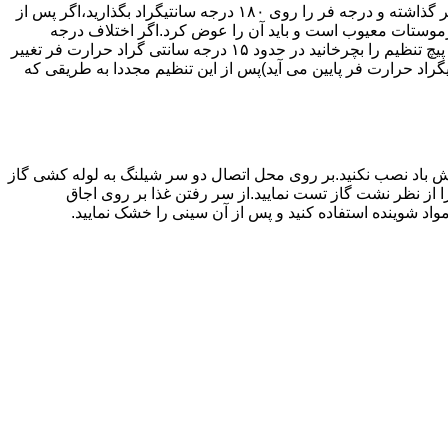
اگر حرارت فر خیلی زیاد یا خیلی کم باشد ترموستات آن احتیاج به تنظیم دارد برای این کار به طریق زیر عمل کنید.یک دما سنج جیوه ای در فر گذاشته و درجه فر را روی ۱۸۰ درجه سانتیگراد بگذارید،اگر پس از
نظیم کرده اید بیش از ۴۰ درجه سانتیگراد باشد دلیل آنست که ترموستات معیوب است و باید آن را عوض کرد.اگر اختلاف درجه
دماسنج با آنچه که فر را تنظیم کرده اید کم باشد دکمه کنترل را بسته و پیچ تنظیم کننده را به طرف زیاد یا کم بچرخانید.هر یک چهارم دور که پیچ تنظیم را بچرخانید در حدود ۱۵ درجه سانتی گراد حرارت فر تغییر
جهت زیاد بچرخانید ۱۵ درجه سانتی گراد حرارت فر بالا می رود و اگر در جهت کم چرخانیده شود ۱۵ درجه سانتیگراد حرارت فر پایین می آید)پس از این تنظیم مجددا به طریقی که
 باد نصب نکنید.بر روی محل اتصال دو سر شیلنگ به لوله کشی گاز
محل اتصال دو سر شیلنگ را از نظر نشت گاز تست نمایید.از سر رفتن غذا بر روی اجاق
د شوینده استفاده کنید و پس از آن سینی را خشک نمایید.