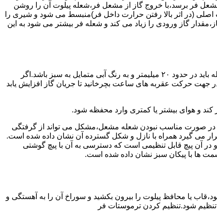
شعل فر برسد،با خروج گاز از مشعل فر،شعله پیلوت آن را روشن
 اصلی (در اثر بالا رفتن حرارت داخل فر)منبسط می شود و شیری را
،مقدار گاز ورودی را زیاد می کند و شعله فر بیشتر می شود به این
هنگامی که یک دکمه کنترل مشعل در زیادترین حد خود باشد،دوره مشعل باید آبی بسوزد و داخل آن یعنی در قسمت وسط مشعل ارتفاع شعله باید در حدود ۲۰ میلیمتر و به رنگ آبی متمایل به سبز باشد.اگر
 در جهت حرکت عقربه های ساعت بچرخانید تا جریان گاز افزایش یابد
 کند و هوای بیشتر یا کمتری وارد محفظه شود.
لی در صورت مناسب نبودن شعله مشعل،مشکل می تواند از گرفتگی
قرار می گیرد همراه با نازل و شکل گسترده آن نشان داده شده است.
ر آن پیچ قابل تنظیمی است که دسترسی به آن با پیچ گوشتی
قسمت ها با پیکان سبز نشان داده شده است.
تاه باشد و یا به راحتی خاموش شود،قاب یا محافظ پیلوت را بیرون بکشید و سوراخ آن را به آهستگی و
ا تنظیم شود.تنظیم کردن ترموستات فر