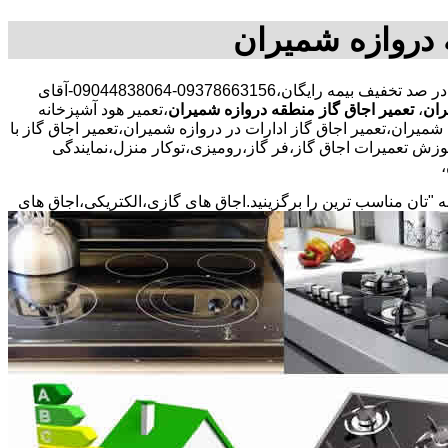
 دروازه شمیران
30 در صد تخفیف بیمه رایگان،09378663156-09044838064-آقای
ران
،
تعمیر اجاق گاز منطقه دروازه شمیران
،تعمیر هود آشپزخانه
میران،تعمیر اجاق گاز ادارات در دروازه شمیران،تعمیر اجاق گاز با
موزش تعمیرات اجاق گاز،فر گاز،رومیزی،توکار منزل،نمایندگی
ه "تان مناسب ترین را برگزینید.اجاق های گازی،الکتریکی،اجاق های