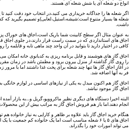
انواع دو شعله ای یا شش شعله ای هستند.
اگر شعله ها را جداگانه خریداری می کنید،در انتخاب خود دقت کنید تا
شعله ها بسیار متنوع است:شیشه،استیل،لعابی)و تصمیم بگیرید که کدام
داشت.
به عنوان مثال اگر سطح کابینت شما باریک است،اجاق های خوراک پزی 
اجاق های استانداردی که در سمت راست قرار دارند،در جلوی اجاق قرا
کافی در اختیار دارید تا بتوانید در آن واحد چند ماهی تابه و قابلمه را ر
اجاق گاز های هوشمند و قابل برنامه ریزی به کدبانوی خانه امکان می 
را روی گاز گذاشته از منزل بیرون برود و مطمئن باشد در زمان مقر
در آغاز اجاق گاز ها تنها چند شعله برای پخت غذا داشتند اما با مرور
فر به آنها اضافه شد.
اجاق گاز هم اکنون مبدل به یکی از نیازهای اساسی در لوازم خانگی ب
اجاق گاز موجود نباشد.
البته اخیرا دستگاه های دیگری نظیر ماکروویو،گریل و...به بازار آمده ان
انجام دهند.اما باز هم فروش اجاق گاز به مراتب بیش از این محصولا
هنگام خرید اجاق گاز باید علاوه بر ظاهر و کارایی به نیاز خانواده هم
می تواند امورات خود را بگذراند.