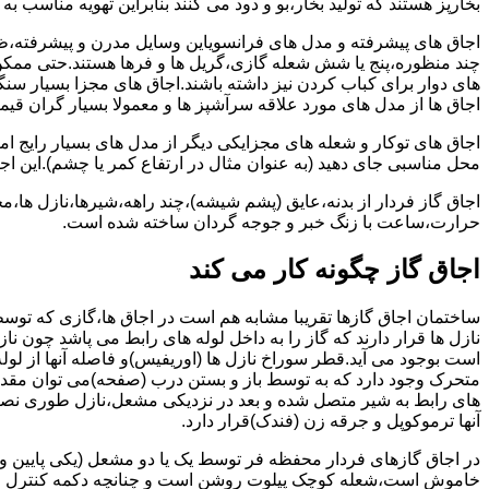
بخارپز هستند که تولید بخار،بو و دود می کنند بنابراین تهویه مناسب
اجاق های پیشرفته و مدل های فرانسویاین وسایل مدرن و پیشرفته،ظرف
چند منظوره،پنج یا شش شعله گازی،گریل ها و فرها هستند.حتی ممکن
های دوار برای کباب کردن نیز داشته باشند.اجاق های مجزا بسیار سنگی
اجاق ها از مدل های مورد علاقه سرآشپز ها و معمولا بسیار گران قی
اجاق های توکار و شعله های مجزایکی دیگر از مدل های بسیار رایج ام
محل مناسبی جای دهید (به عنوان مثال در ارتفاع کمر یا چشم).این اجاق
اجاق گاز فردار از بدنه،عایق (پشم شیشه)،چند راهه،شیرها،نازل ها
حرارت،ساعت با زنگ خبر و جوجه گردان ساخته شده است.
اجاق گاز چگونه کار می کند
ساختمان اجاق گازها تقریبا مشابه هم است در اجاق ها،گازی که توسط
نازل ها قرار دارند که گاز را به داخل لوله های رابط می پاشد چون ناز
است بوجود می آید.قطر سوراخ نازل ها (اوریفیس)و فاصله آنها از لول
متحرک وجود دارد که به توسط باز و بستن درب (صفحه)می توان مقدار د
های رابط به شیر متصل شده و بعد در نزدیکی مشعل،نازل طوری نصب 
آنها ترموکوپل و جرقه زن (فندک)قرار دارد.
در اجاق گازهای فردار محفظه فر توسط یک یا دو مشعل (یکی پایین و
خاموش است،شعله کوچک پیلوت روشن است و چنانچه دکمه کنترل را چرخ