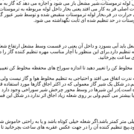
لوله ترموستات،شیر مشعل باز می شود و اجازه می دهد که گاز به م
اصلی فر به کار می افتد یعنی بخار داخل لوله مربوطه به ترموستات
مدن حرارت در فر،بخار لوله ترموستات منقبض شده و توسط شیر عبور گاز
ستات در حد تنظیم شده ای ثابت نگهداشته می شود.
تنظیم دارد.برای این منظور با آچار مناسب مهره تنظیم کننده گاز را
 ساعت بچرخانید.
ه مخلوط کن را تغییر دهید تا اندازه سوراخ های محفظه مخلوط کن تغییر
ندرت اتفاق می افتد و احتیاجی به تنظیم مخلوط هوا و گاز نیست و
یم.در شکل یک شیر گاز معمولی که در اکثر اجاق گازها مورد استفاده 
 است.)در این شیرها در وسط محور چرخش شیر سوراخی وجود دارد و د
یا بیشتر می کنیم.ولی بر روی شعله زیاد اجاق اثر ندارد.در شکل این 
شعله پیلوت باید آبی باشد و طول شعله پیلوت معمولا نباید از ۶ میلی متر کمتر باشد.اگر شعله خیلی کو
ه بود،پیچ تنظیم کننده آن را در جهت عکس عقربه های ساعت بچرخانید ت