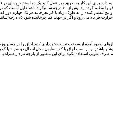
۱۰ تا ۲۰ دقیقه اختلاف درجه ای که دماسنج نشان می دهد با آنچه که فر را ت
می کند.(اگر پیچ تنظیم را در 
های بوجود آمده از سوخت نیست،خودداری کنید.اجاق را در مسیر وزش
د از بست مناسب استفاده شود.طول شیلنگ نباید از ۱.۵ متر بیشتر باشد.پس از نصب اجاق با کف صابون 
 شویی استفاده نکنید.برای این منظور از پارچه نم دار همراه با موا