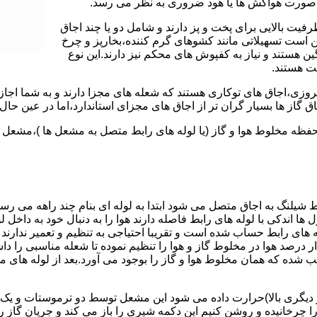
 به صورت هواکش ها یا هود ضروری به نظر می رسد.
یت بالایی برای پخت و پز دارند و شامل دو یا چند اجاق
 است تسهیلاتی مانند کشوهای گرم کننده،بخارپز و چرخ
ن هستند و نیاز به کفپوش های محکم نیز دارند.این نوع
مت هستند.
روزی،اجاق های توکاری هستند که شعله های مجزا دارند و به شما اجازه
 گاز ها بسیار گران تر از اجاق های مجزای استاندارد،اما در عین حال 
،محفظه مخلوط هوا و گاز (یا لوله های رابط متصل به مشعل ها )،مشع
 شیلنگ به اجاق متصل می شود ابتدا به لوله ای بنام چند راهه می ر
ل ها اندکی با لوله های رابط فاصله دارند هوا را به دنبال خود به داخل
ه های رابط حساب شده است و تقریبا احتیاجی به تنظیم و تعمیر ندارند
رصد هوا در مخلوط گاز و هوا را تنظیم نموده تا شعله مناسبی را داشت
شده که همان مخلوط هوا و گاز را بوجود می آورد.بعد از لوله های
 دیگری بالا)حرارت داده می شود این مشعل توسط دو ترموستات و یک پ
انیده و روشن کنیم این دکمه شیری را باز می کند و جریان گاز را ب