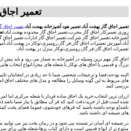
تعمیر اجاق 
تعمیر اجاق گاز بهجت آباد
،
تعمیر هود آشپزخانه بهجت آباد
،
تعمیر اجاق گ
روزی تعمیرکار اجاق گاز مجرب،تعمیر اجاق گاز محدوده بهجت آباد،
تع
آشپزخانه،تعمیر اجاق گاز شرکت،تعمیر اجاق گاز ادارات،تعمیر اجاق گا
آباد،آموزش تعمیرات اجاق گاز،فر گاز،رومیزی،توکار در بهجت آباد،آ
تعمیرات اجاق گاز،فر گاز،رومیزی،توکار منزل در بهجت آباد،
اجاق گاز مهم ترین وسیله در آشپزخانه به شمار می رود و باید بیش از
بزرگ و قدیمی یا اجاق های توکار با شعله های مجزا،انواع انتخاب های
البته بودجه،فضا و ترجیحات شخصی شما تا حد زیادی در انتخابتان تاثیرگ
های مربوط به این گونه وسایل را مطالعه و مدل های مختلف اجاق،امک
بررسی کنید.
ارزان ترین انتخاب،خرید یک اجاق ساده فردار با شعله مرکزی اما امر
شده است.قبل از خرید،دقت کنید که فر آن مطابق با نیاز شما باشد (ظر
باشد)و توجه داشته باشید که فرهای خودشوی،عموما فضای پخت کمتری
های شیشه ای داشته باشد.
در شیشه ای آسان تر شسته می شود و در زمان پخت نیز می توانید مواد
متنوع تر از انواع قدیمی است و دارای کباب پزها،شعله هایی برای س