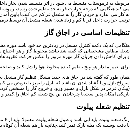
مربوطه به ترموستات منبسط می شود در اثر منبسط شدن بخار داخل 
می کند.هنگامی که درجه حرارت فر به حد تنظیم شده رسید،ترموستات 
به کار می اندازد و جریان گاز را به مشعل فر کم می کند.با پایین آ
ترتیب حرارت داخل فر با کم و زیاد شدن شعله مشعل آن توسط ترمو
تنظیمات اساسی در اجاق گاز
شعله مطابق مشخصاتی که گفته شد نباشد،مخلوط گاز و هوا احتیاج به 
و برای کاهش دادن جریان گاز مهره مزبور را عکس حرکت عقربه های
برای تغییر مقدار هوا،پیچ تنظیم کننده مخلوط هوا را شل کنید و صفح
همان طور که گفته شد در اجاق های جدید مشگل تنظیم گاز مشعل به 
سوراخ نازل و یا گشاد شدن آن باشد که نازل را تمیز یا تعویض می کن
(پیکان قرمز در شکل نازل،و مسیر ورود و خروج گاز را مشخص کرده
باریکی امکان پذیر است.با چرخاندن این پیچ شعله کم اجاق را،کمتر و 
تنظیم شعله پیلوت
رنگ 
با دقت بوسیله یک میله نازک تمیز کنید.چنانچه باز هم شعله آن کوتا