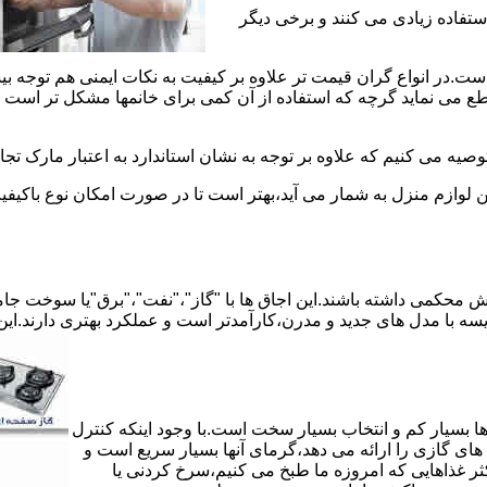
استفاده زیادی می کنند و برخی دیگر
است.در انواع گران قیمت تر علاوه بر کیفیت به نکات ایمنی هم توجه ب
 نماید گرچه که استفاده از آن کمی برای خانمها مشکل تر است لیکن 
صیه می کنیم که علاوه بر توجه به نشان استاندارد به اعتبار مارک تج
ن لوازم منزل به شمار می آید،بهتر است تا در صورت امکان نوع باکیفی
محکمی داشته باشند.این اجاق ها با "گاز"،"نفت"،"برق"یا سوخت جامد 
مقایسه با مدل های جدید و مدرن،کارآمدتر است و عملکرد بهتری دارند.این
 بسیار کم و انتخاب بسیار سخت است.با وجود اینکه کنترل
ای گازی را ارائه می دهد،گرمای آنها بسیار سریع است و
ثر غذاهایی که امروزه ما طبخ می کنیم،سرخ کردنی یا