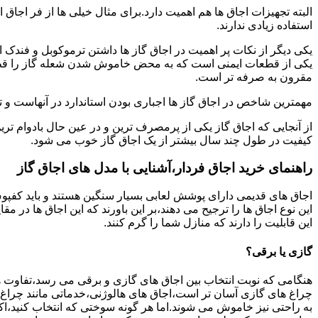
البته تجهیزات اجاق ها هم اهمیت دارد.برای مثال خیلی ها از فر اجاق 
استفاده زیادی ندارند.
یکی دیگر از نکات پر اهمیت در اجاق گاز ها داشتن ترموکوبل و فندک 
یکی از قطعات ایمنی است که به محض خاموش شدن شعله گاز را قطع می
مقرون به صرفه تر است.
مهمترین شاخص در اجاق گاز ها اجباری بودن استاندارد در آنهاست و تو
از آنجایی که اجاق گاز یکی از پرمصرف ترین و در عین حال بادوام تری
کیفیت در طول چند سال بیشتر از یک اجاق گاز خوب می شود.
راهنمای خرید اجاق فردار،آشنایی با مدل های اجاق گاز
اجاق های قدیمی دارای پوشش لعابی بسیار سنگین هستند و باید کفپوش 
این نوع اجاق ها را ترجیح می دهند،بر این باورند که این اجاق ها در 
این قابلیت را دارند که منازل شما را گرم کنند.
گازی یا برقی؟
هنگامی که نوبت انتخاب بین اجاق های گازی و برقی می رسد،تفاوت ها
چراغ های گازی آسان تر است،اجاق های هالوژنی،خدماتی مانند چراغ ه
به راحتی نیز خاموش می شوند.اما هر گونه سوختی که انتخاب کنید،اک