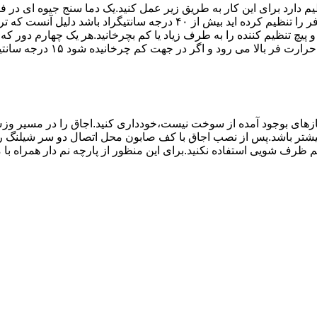
۱۰ تا ۲۰ دقیقه اختلاف درجه ای که دماسنج نشان می دهد با آنچه که فر را ت
می کند.(اگر پیچ تنظیم را در 
های بوجود آمده از سوخت نیست،خودداری کنید.اجاق را در مسیر وزش
د از بست مناسب استفاده شود.طول شیلنگ نباید از ۱.۵ متر بیشتر باشد.پس از نصب اجاق با کف صابون 
 شویی استفاده نکنید.برای این منظور از پارچه نم دار همراه با موا