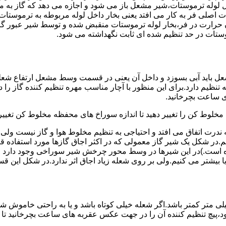
لوله ترموستات،شیر مشعل باز می شود و اجازه می دهد که گاز به م
اصلی فر به کار می افتد یعنی بخار داخل لوله مربوطه به ترموستات
مدن حرارت در فر،بخار لوله ترموستات منقبض شده و توسط شیر عبور گاز
ستات در حد تنظیم شده ای ثابت نگهداشته می شود.
تنظیم دارد.برای این منظور با آچار مناسب مهره تنظیم کننده گاز را
 ساعت بچرخانید.
ه مخلوط کن را تغییر دهید تا اندازه سوراخ های محفظه مخلوط کن تغییر
ندرت اتفاق می افتد و احتیاجی به تنظیم مخلوط هوا و گاز نیست و
یم.در شکل یک شیر گاز معمولی که در اکثر اجاق گازها مورد استفاده 
 است.)در این شیرها در وسط محور چرخش شیر سوراخی وجود دارد و د
یا بیشتر می کنیم.ولی بر روی شعله زیاد اجاق اثر ندارد.در شکل این 
شعله پیلوت باید آبی باشد و طول شعله پیلوت معمولا نباید از ۶ میلی متر کمتر باشد.اگر شعله خیلی کو
ه بود،پیچ تنظیم کننده آن را در جهت عکس عقربه های ساعت بچرخانید ت