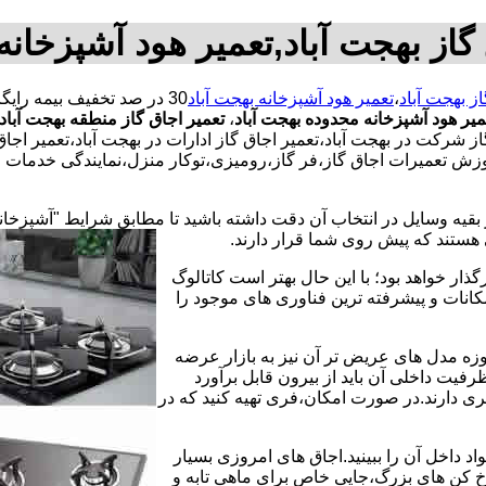
گاز بهجت آباد,تعمیر هود آشپزخانه
از بهجت آباد
،
تعمیر هود آشپزخانه بهجت آباد
میر هود آشپزخانه محدوده بهجت آباد
،
تعمیر اجاق گاز منطقه بهجت آباد
ز شرکت در بهجت آباد،تعمیر اجاق گاز ادارات در بهجت آباد،تعمیر اجاق
موزش تعمیرات اجاق گاز،فر گاز،رومیزی،توکار منزل،نمایندگی خدمات و
 بقیه وسایل در انتخاب آن دقت داشته باشید تا مطابق شرایط "آشپزخان
ی هستند که پیش روی شما قرار دارند.
ذار خواهد بود؛ با این حال بهتر است کاتالوگ
انات و پیشرفته ترین فناوری های موجود را
وزه مدل های عریض تر آن نیز به بازار عرضه
فیت داخلی آن باید از بیرون قابل برآورد
 دارند.در صورت امکان،فری تهیه کنید که در
 داخل آن را ببینید.اجاق های امروزی بسیار
رخ کن های بزرگ،جایی خاص برای ماهی تابه و