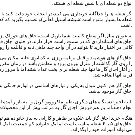
انواع دو شعله ای یا شش شعله ای هستند.
اگر شعله ها را جداگانه خریداری می کنید،در انتخاب خود دقت کنید تا
شعله ها بسیار متنوع است:شیشه،استیل،لعابی)و تصمیم بگیرید که کدام
داشت.
به عنوان مثال اگر سطح کابینت شما باریک است،اجاق های خوراک پزی 
اجاق های استانداردی که در سمت راست قرار دارند،در جلوی اجاق قرا
کافی در اختیار دارید تا بتوانید در آن واحد چند ماهی تابه و قابلمه را ر
اجاق گاز های هوشمند و قابل برنامه ریزی به کدبانوی خانه امکان می 
را روی گاز گذاشته از منزل بیرون برود و مطمئن باشد در زمان مقر
در آغاز اجاق گاز ها تنها چند شعله برای پخت غذا داشتند اما با مرور
فر به آنها اضافه شد.
اجاق گاز هم اکنون مبدل به یکی از نیازهای اساسی در لوازم خانگی ب
اجاق گاز موجود نباشد.
البته اخیرا دستگاه های دیگری نظیر ماکروویو،گریل و...به بازار آمده ان
انجام دهند.اما باز هم فروش اجاق گاز به مراتب بیش از این محصولا
هنگام خرید اجاق گاز باید علاوه بر ظاهر و کارایی به نیاز خانواده هم
می تواند امورات خود را بگذراند.