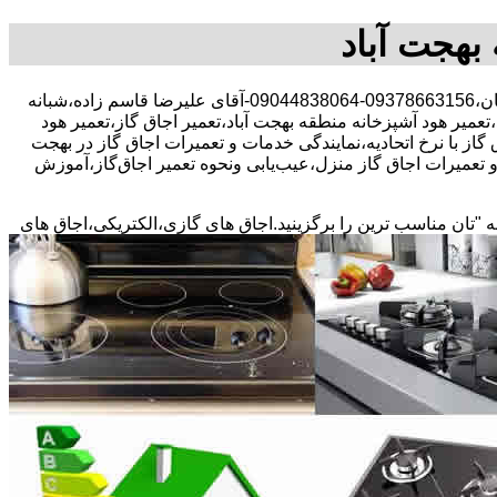
 بهجت آباد
30 در صد تخفیف بیمه رایگان،09378663156-09044838064-آقای علیرضا قاسم زاده،شبانه
،تعمیر هود آشپزخانه منطقه بهجت آباد،تعمیر اجاق گاز،تعمیر هود
 گاز با نرخ اتحادیه،نمایندگی خدمات و تعمیرات اجاق گاز در بهجت
 تعمیرات اجاق گاز منزل،عیب‌یابی ونحوه تعمیر اجاق‌گاز،آموزش
ه "تان مناسب ترین را برگزینید.اجاق های گازی،الکتریکی،اجاق های