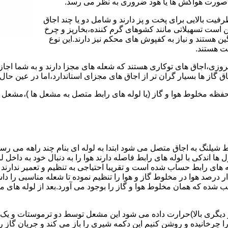
 به صورت هواکش ها یا هود ضروری به نظر می رسد.
یت بالایی برای پخت و پز دارند و شامل دو یا چند اجاق
 است تسهیلاتی مانند کشوهای گرم کننده،بخارپز و چرخ
ن هستند و نیاز به کفپوش های محکم نیز دارند.این نوع
مت هستند.
روزی،اجاق های توکاری هستند که شعله های مجزا دارند و به شما اجازه
 گاز ها بسیار گران تر از اجاق های مجزای استاندارد،اما در عین حال 
،محفظه مخلوط هوا و گاز (یا لوله های رابط متصل به مشعل ها )،مشع
 شیلنگ به اجاق متصل می شود ابتدا به لوله ای بنام چند راهه می ر
ل ها اندکی با لوله های رابط فاصله دارند هوا را به دنبال خود به داخل
ه های رابط حساب شده است و تقریبا احتیاجی به تنظیم و تعمیر ندارند
رصد هوا در مخلوط گاز و هوا را تنظیم نموده تا شعله مناسبی را داشت
شده که همان مخلوط هوا و گاز را بوجود می آورد.بعد از لوله های
 دیگری بالا)حرارت داده می شود این مشعل توسط دو ترموستات و یک پ
انیده و روشن کنیم این دکمه شیری را باز می کند و جریان گاز را ب