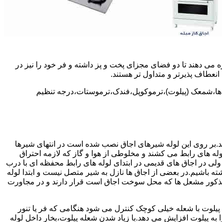
 می دهند تا دو فضای مجزای پخت و پز داشته و فر خود را نیز در
انعطاف پذیرتر و متداول تر هستند.
ل ها،شمعک (پیلوت)،ترموکوپل،فندک،ترموستات،درجه تنظیم
سد.بر روی این لوله شیرهای اجاق نصب شده است در انتهای شیرها
 لوله های رابط می کشند و مخلوطی از هوا و گاز که لازمه احتراق
 ولی در اجاق های قدیمی در ابتدای لوله های رابط محفظه ای با درب
ه باشیم.در بعضی از اجاق ها نازل به شیر متصل نیست و ابتدا لوله
 مذکور مشعل ها که محل سوخت اجاق است قرار دارند و در مجاورت
یلوت با شعله خیلی کوچک کنترل می شود هنگامی که فر یا تنور
ه پیلوت افزایش می دهد.با زیاد شدن شعله پیلوت،بخار داخل لوله