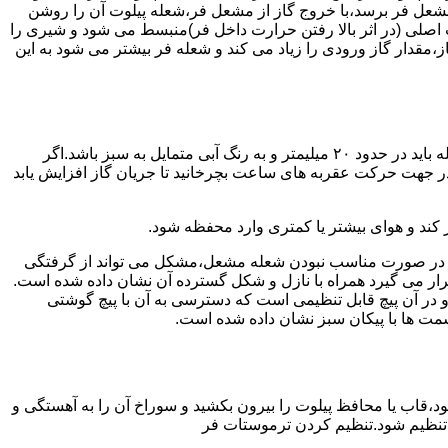
شعل فر برسد،با خروج گاز از مشعل فر،شعله پیلوت آن را روشن
 اصلی (در اثر بالا رفتن حرارت داخل فر)منبسط می شود و شیری را
،مقدار گاز ورودی را زیاد می کند و شعله فر بیشتر می شود به این
هنگامی که یک دکمه کنترل مشعل در زیادترین حد خود باشد،دوره مشعل باید آبی بسوزد و داخل آن یعنی در قسمت وسط مشعل ارتفاع شعله باید در حدود ۲۰ میلیمتر و به رنگ آبی متمایل به سبز باشد.اگر
 در جهت حرکت عقربه های ساعت بچرخانید تا جریان گاز افزایش یابد
 کند و هوای بیشتر یا کمتری وارد محفظه شود.
لی در صورت مناسب نبودن شعله مشعل،مشکل می تواند از گرفتگی
قرار می گیرد همراه با نازل و شکل گسترده آن نشان داده شده است.
ر آن پیچ قابل تنظیمی است که دسترسی به آن با پیچ گوشتی
قسمت ها با پیکان سبز نشان داده شده است.
تاه باشد و یا به راحتی خاموش شود،قاب یا محافظ پیلوت را بیرون بکشید و سوراخ آن را به آهستگی و
ا تنظیم شود.تنظیم کردن ترموستات فر