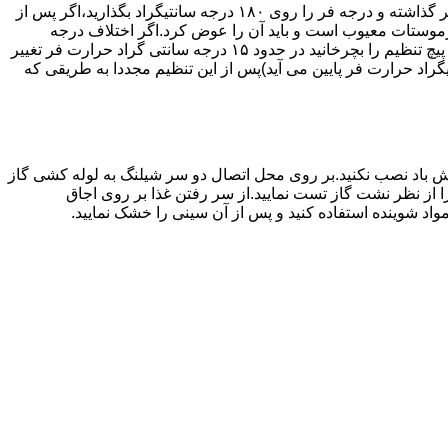
اگر حرارت فر خیلی زیاد یا خیلی کم باشد ترموستات آن احتیاج به تنظیم دارد برای این کار به طریق زیر عمل کنید.یک دما سنج جیوه ای در فر گذاشته و درجه فر را روی ۱۸۰ درجه سانتیگراد بگذارید،اگر پس از
نظیم کرده اید بیش از ۴۰ درجه سانتیگراد باشد دلیل آنست که ترموستات معیوب است و باید آن را عوض کرد.اگر اختلاف درجه
دماسنج با آنچه که فر را تنظیم کرده اید کم باشد دکمه کنترل را بسته و پیچ تنظیم کننده را به طرف زیاد یا کم بچرخانید.هر یک چهارم دور که پیچ تنظیم را بچرخانید در حدود ۱۵ درجه سانتی گراد حرارت فر تغییر
جهت زیاد بچرخانید ۱۵ درجه سانتی گراد حرارت فر بالا می رود و اگر در جهت کم چرخانیده شود ۱۵ درجه سانتیگراد حرارت فر پایین می آید)پس از این تنظیم مجددا به طریقی که
 باد نصب نکنید.بر روی محل اتصال دو سر شیلنگ به لوله کشی گاز
محل اتصال دو سر شیلنگ را از نظر نشت گاز تست نمایید.از سر رفتن غذا بر روی اجاق
د شوینده استفاده کنید و پس از آن سینی را خشک نمایید.