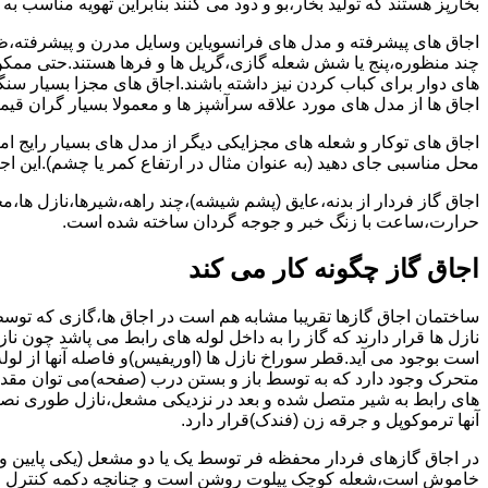
بخارپز هستند که تولید بخار،بو و دود می کنند بنابراین تهویه مناسب
اجاق های پیشرفته و مدل های فرانسویاین وسایل مدرن و پیشرفته،ظرف
چند منظوره،پنج یا شش شعله گازی،گریل ها و فرها هستند.حتی ممکن
های دوار برای کباب کردن نیز داشته باشند.اجاق های مجزا بسیار سنگی
اجاق ها از مدل های مورد علاقه سرآشپز ها و معمولا بسیار گران قی
اجاق های توکار و شعله های مجزایکی دیگر از مدل های بسیار رایج ام
محل مناسبی جای دهید (به عنوان مثال در ارتفاع کمر یا چشم).این اجاق
اجاق گاز فردار از بدنه،عایق (پشم شیشه)،چند راهه،شیرها،نازل ها
حرارت،ساعت با زنگ خبر و جوجه گردان ساخته شده است.
اجاق گاز چگونه کار می کند
ساختمان اجاق گازها تقریبا مشابه هم است در اجاق ها،گازی که توسط
نازل ها قرار دارند که گاز را به داخل لوله های رابط می پاشد چون ناز
است بوجود می آید.قطر سوراخ نازل ها (اوریفیس)و فاصله آنها از لول
متحرک وجود دارد که به توسط باز و بستن درب (صفحه)می توان مقدار د
های رابط به شیر متصل شده و بعد در نزدیکی مشعل،نازل طوری نصب 
آنها ترموکوپل و جرقه زن (فندک)قرار دارد.
در اجاق گازهای فردار محفظه فر توسط یک یا دو مشعل (یکی پایین و
خاموش است،شعله کوچک پیلوت روشن است و چنانچه دکمه کنترل را چرخ