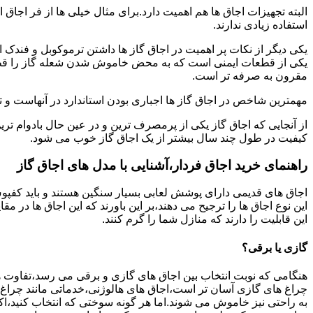
البته تجهیزات اجاق ها هم اهمیت دارد.برای مثال خیلی ها از فر اجاق 
استفاده زیادی ندارند.
یکی دیگر از نکات پر اهمیت در اجاق گاز ها داشتن ترموکوبل و فندک 
یکی از قطعات ایمنی است که به محض خاموش شدن شعله گاز را قطع می
مقرون به صرفه تر است.
مهمترین شاخص در اجاق گاز ها اجباری بودن استاندارد در آنهاست و تو
از آنجایی که اجاق گاز یکی از پرمصرف ترین و در عین حال بادوام تری
کیفیت در طول چند سال بیشتر از یک اجاق گاز خوب می شود.
راهنمای خرید اجاق فردار،آشنایی با مدل های اجاق گاز
اجاق های قدیمی دارای پوشش لعابی بسیار سنگین هستند و باید کفپوش 
این نوع اجاق ها را ترجیح می دهند،بر این باورند که این اجاق ها در 
این قابلیت را دارند که منازل شما را گرم کنند.
گازی یا برقی؟
هنگامی که نوبت انتخاب بین اجاق های گازی و برقی می رسد،تفاوت ها
چراغ های گازی آسان تر است،اجاق های هالوژنی،خدماتی مانند چراغ ه
به راحتی نیز خاموش می شوند.اما هر گونه سوختی که انتخاب کنید،اک