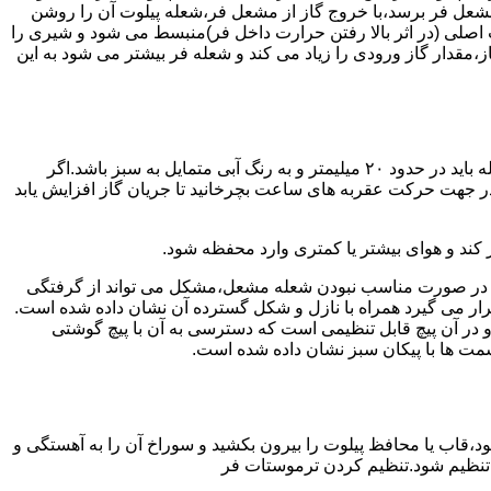
شعل فر برسد،با خروج گاز از مشعل فر،شعله پیلوت آن را روشن
 اصلی (در اثر بالا رفتن حرارت داخل فر)منبسط می شود و شیری را
،مقدار گاز ورودی را زیاد می کند و شعله فر بیشتر می شود به این
هنگامی که یک دکمه کنترل مشعل در زیادترین حد خود باشد،دوره مشعل باید آبی بسوزد و داخل آن یعنی در قسمت وسط مشعل ارتفاع شعله باید در حدود ۲۰ میلیمتر و به رنگ آبی متمایل به سبز باشد.اگر
 در جهت حرکت عقربه های ساعت بچرخانید تا جریان گاز افزایش یابد
 کند و هوای بیشتر یا کمتری وارد محفظه شود.
لی در صورت مناسب نبودن شعله مشعل،مشکل می تواند از گرفتگی
قرار می گیرد همراه با نازل و شکل گسترده آن نشان داده شده است.
ر آن پیچ قابل تنظیمی است که دسترسی به آن با پیچ گوشتی
قسمت ها با پیکان سبز نشان داده شده است.
تاه باشد و یا به راحتی خاموش شود،قاب یا محافظ پیلوت را بیرون بکشید و سوراخ آن را به آهستگی و
ا تنظیم شود.تنظیم کردن ترموستات فر