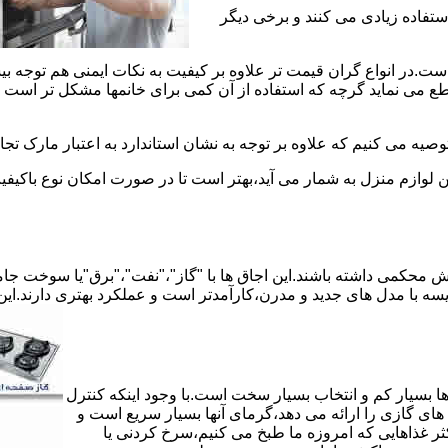
استفاده زیادی می کنند و برخی دیگر
است.در انواع گران قیمت تر علاوه بر کیفیت به نکات ایمنی هم توجه ب
 نماید گرچه که استفاده از آن کمی برای خانمها مشکل تر است لیکن 
صیه می کنیم که علاوه بر توجه به نشان استاندارد به اعتبار مارک تج
ن لوازم منزل به شمار می آید،بهتر است تا در صورت امکان نوع باکیفی
محکمی داشته باشند.این اجاق ها با "گاز"،"نفت"،"برق"یا سوخت جامد 
مقایسه با مدل های جدید و مدرن،کارآمدتر است و عملکرد بهتری دارند.این
 بسیار کم و انتخاب بسیار سخت است.با وجود اینکه کنترل
ای گازی را ارائه می دهد،گرمای آنها بسیار سریع است و
ثر غذاهایی که امروزه ما طبخ می کنیم،سرخ کردنی یا