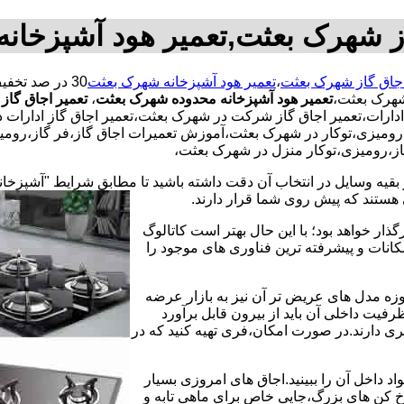
از شهرک بعثت,تعمیر هود آشپزخان
اجاق گاز شهرک بعثت
،
تعمیر هود آشپزخانه شهرک بعثت
شهرک بعثت،
تعمیر هود آشپزخانه محدوده شهرک بعثت
،
تعمیر اجاق گاز
ادارات،تعمیر اجاق گاز شرکت در شهرک بعثت،تعمیر اجاق گاز ادارات در
رومیزی،توکار در شهرک بعثت،آموزش تعمیرات اجاق گاز،فر گاز،رومیز
گاز،رومیزی،توکار منزل در شهرک بعثت،
 بقیه وسایل در انتخاب آن دقت داشته باشید تا مطابق شرایط "آشپزخان
ی هستند که پیش روی شما قرار دارند.
ذار خواهد بود؛ با این حال بهتر است کاتالوگ
انات و پیشرفته ترین فناوری های موجود را
وزه مدل های عریض تر آن نیز به بازار عرضه
فیت داخلی آن باید از بیرون قابل برآورد
 دارند.در صورت امکان،فری تهیه کنید که در
 داخل آن را ببینید.اجاق های امروزی بسیار
رخ کن های بزرگ،جایی خاص برای ماهی تابه و