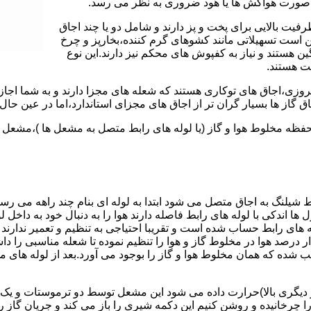
 به صورت هواکش ها یا هود ضروری به نظر می رسد.
یت بالایی برای پخت و پز دارند و شامل دو یا چند اجاق
 است تسهیلاتی مانند کشوهای گرم کننده،بخارپز و چرخ
ن هستند و نیاز به کفپوش های محکم نیز دارند.این نوع
مت هستند.
روزی،اجاق های توکاری هستند که شعله های مجزا دارند و به شما اجازه
 گاز ها بسیار گران تر از اجاق های مجزای استاندارد،اما در عین حال 
،محفظه مخلوط هوا و گاز (یا لوله های رابط متصل به مشعل ها )،مشع
 شیلنگ به اجاق متصل می شود ابتدا به لوله ای بنام چند راهه می ر
ل ها اندکی با لوله های رابط فاصله دارند هوا را به دنبال خود به داخل
ه های رابط حساب شده است و تقریبا احتیاجی به تنظیم و تعمیر ندارند
رصد هوا در مخلوط گاز و هوا را تنظیم نموده تا شعله مناسبی را داشت
شده که همان مخلوط هوا و گاز را بوجود می آورد.بعد از لوله های
 دیگری بالا)حرارت داده می شود این مشعل توسط دو ترموستات و یک پ
انیده و روشن کنیم این دکمه شیری را باز می کند و جریان گاز را ب