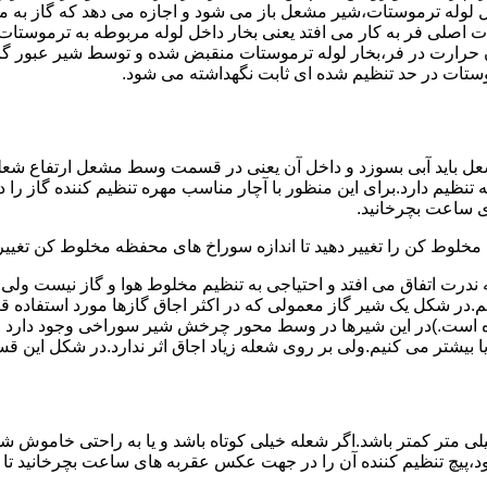
لوله ترموستات،شیر مشعل باز می شود و اجازه می دهد که گاز به م
اصلی فر به کار می افتد یعنی بخار داخل لوله مربوطه به ترموستات
مدن حرارت در فر،بخار لوله ترموستات منقبض شده و توسط شیر عبور گاز
ستات در حد تنظیم شده ای ثابت نگهداشته می شود.
تنظیم دارد.برای این منظور با آچار مناسب مهره تنظیم کننده گاز را
 ساعت بچرخانید.
ه مخلوط کن را تغییر دهید تا اندازه سوراخ های محفظه مخلوط کن تغییر
ندرت اتفاق می افتد و احتیاجی به تنظیم مخلوط هوا و گاز نیست و
یم.در شکل یک شیر گاز معمولی که در اکثر اجاق گازها مورد استفاده 
 است.)در این شیرها در وسط محور چرخش شیر سوراخی وجود دارد و د
یا بیشتر می کنیم.ولی بر روی شعله زیاد اجاق اثر ندارد.در شکل این 
شعله پیلوت باید آبی باشد و طول شعله پیلوت معمولا نباید از ۶ میلی متر کمتر باشد.اگر شعله خیلی کو
ه بود،پیچ تنظیم کننده آن را در جهت عکس عقربه های ساعت بچرخانید ت