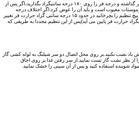
اگر حرارت فر خیلی زیاد یا خیلی کم باشد ترموستات آن احتیاج به تنظیم دارد برای این کار به طریق زیر عمل کنید.یک دما سنج جیوه ای در فر گذاشته و درجه فر را روی ۱۸۰ درجه سانتیگراد بگذارید،اگر پس از
نظیم کرده اید بیش از ۴۰ درجه سانتیگراد باشد دلیل آنست که ترموستات معیوب است و باید آن را عوض کرد.اگر اختلاف درجه
دماسنج با آنچه که فر را تنظیم کرده اید کم باشد دکمه کنترل را بسته و پیچ تنظیم کننده را به طرف زیاد یا کم بچرخانید.هر یک چهارم دور که پیچ تنظیم را بچرخانید در حدود ۱۵ درجه سانتی گراد حرارت فر تغییر
جهت زیاد بچرخانید ۱۵ درجه سانتی گراد حرارت فر بالا می رود و اگر در جهت کم چرخانیده شود ۱۵ درجه سانتیگراد حرارت فر پایین می آید)پس از این تنظیم مجددا به طریقی که
 باد نصب نکنید.بر روی محل اتصال دو سر شیلنگ به لوله کشی گاز
محل اتصال دو سر شیلنگ را از نظر نشت گاز تست نمایید.از سر رفتن غذا بر روی اجاق
د شوینده استفاده کنید و پس از آن سینی را خشک نمایید.