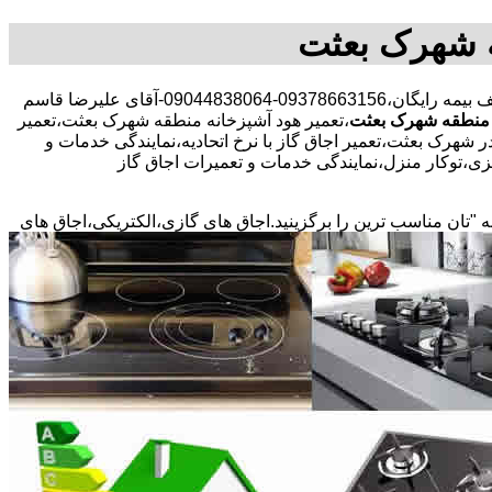
ه شهرک بعثت
30 در صد تخفیف بیمه رایگان،09378663156-09044838064-آقای علیرضا قاسم
 منطقه شهرک بعثت
،تعمیر هود آشپزخانه منطقه شهرک بعثت،تعمیر
 شهرک بعثت،تعمیر اجاق گاز با نرخ اتحادیه،نمایندگی خدمات و
ی،توکار منزل،نمایندگی خدمات و تعمیرات اجاق گاز
ه "تان مناسب ترین را برگزینید.اجاق های گازی،الکتریکی،اجاق های