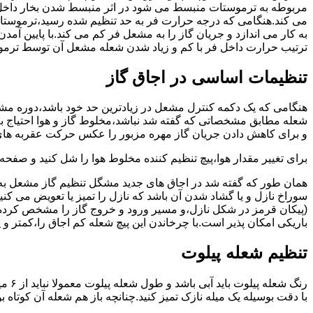
مربوطه به ترموستات منبسط می شود در اثر منبسط شدن بخار داخل 
می کند.هنگامی که درجه حرارت فر به حد تنظیم شده رسید،ترموستات 
به کار می اندازد و جریان گاز را به مشعل فر کم می کند.با پایین آ
ترتیب حرارت داخل فر با کم و زیاد شدن شعله مشعل آن توسط ترمو
تنظیمات اساسی در اجاق گاز
شعله مطابق مشخصاتی که گفته شد نباشد،مخلوط گاز و هوا احتیاج به 
و برای کاهش دادن جریان گاز مهره مزبور را عکس حرکت عقربه های
برای تغییر مقدار هوا،پیچ تنظیم کننده مخلوط هوا را شل کنید و صفح
همان طور که گفته شد در اجاق های جدید مشگل تنظیم گاز مشعل به 
سوراخ نازل و یا گشاد شدن آن باشد که نازل را تمیز یا تعویض می کن
(پیکان قرمز در شکل نازل،و مسیر ورود و خروج گاز را مشخص کرده
باریکی امکان پذیر است.با چرخاندن این پیچ شعله کم اجاق را،کمتر و 
تنظیم شعله پیلوت
رنگ 
با دقت بوسیله یک میله نازک تمیز کنید.چنانچه باز هم شعله آن کوتا