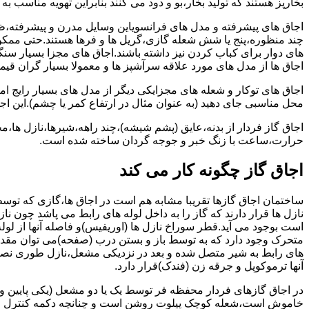
بخارپز هستند که تولید بخار،بو و دود می کنند بنابراین تهویه مناسب
اجاق های پیشرفته و مدل های فرانسویاین وسایل مدرن و پیشرفته،ظرف
چند منظوره،پنج یا شش شعله گازی،گریل ها و فرها هستند.حتی ممکن
های دوار برای کباب کردن نیز داشته باشند.اجاق های مجزا بسیار سنگی
اجاق ها از مدل های مورد علاقه سرآشپز ها و معمولا بسیار گران قی
اجاق های توکار و شعله های مجزایکی دیگر از مدل های بسیار رایج ام
محل مناسبی جای دهید (به عنوان مثال در ارتفاع کمر یا چشم).این اجاق
اجاق گاز فردار از بدنه،عایق (پشم شیشه)،چند راهه،شیرها،نازل ها
حرارت،ساعت با زنگ خبر و جوجه گردان ساخته شده است.
اجاق گاز چگونه کار می کند
ساختمان اجاق گازها تقریبا مشابه هم است در اجاق ها،گازی که توسط
نازل ها قرار دارند که گاز را به داخل لوله های رابط می پاشد چون ناز
است بوجود می آید.قطر سوراخ نازل ها (اوریفیس)و فاصله آنها از لول
متحرک وجود دارد که به توسط باز و بستن درب (صفحه)می توان مقدار د
های رابط به شیر متصل شده و بعد در نزدیکی مشعل،نازل طوری نصب 
آنها ترموکوپل و جرقه زن (فندک)قرار دارد.
در اجاق گازهای فردار محفظه فر توسط یک یا دو مشعل (یکی پایین و
خاموش است،شعله کوچک پیلوت روشن است و چنانچه دکمه کنترل را چرخ