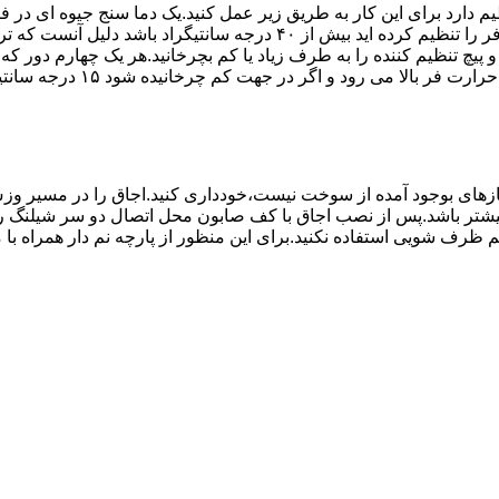
۱۰ تا ۲۰ دقیقه اختلاف درجه ای که دماسنج نشان می دهد با آنچه که فر را ت
می کند.(اگر پیچ تنظیم را در 
های بوجود آمده از سوخت نیست،خودداری کنید.اجاق را در مسیر وزش
د از بست مناسب استفاده شود.طول شیلنگ نباید از ۱.۵ متر بیشتر باشد.پس از نصب اجاق با کف صابون 
 شویی استفاده نکنید.برای این منظور از پارچه نم دار همراه با موا