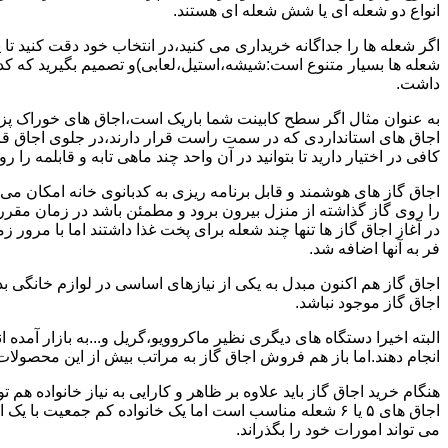
انواع دو شعله ای یا شش شعله ای هستند.
اگر شعله ها را جداگانه خریداری می کنید،در انتخاب خود دقت کنید تا
شعله ها بسیار متنوع است:شیشه،استیل،لعابی)و تصمیم بگیرید که کدام
داشت.
به عنوان مثال اگر سطح کابینت شما باریک است،اجاق های خوراک پزی 
اجاق های استانداردی که در سمت راست قرار دارند،در جلوی اجاق قرا
کافی در اختیار دارید تا بتوانید در آن واحد چند ماهی تابه و قابلمه را ر
اجاق گاز های هوشمند و قابل برنامه ریزی به کدبانوی خانه امکان می 
را روی گاز گذاشته از منزل بیرون برود و مطمئن باشد در زمان مقر
در آغاز اجاق گاز ها تنها چند شعله برای پخت غذا داشتند اما با مرور
فر به آنها اضافه شد.
اجاق گاز هم اکنون مبدل به یکی از نیازهای اساسی در لوازم خانگی ب
اجاق گاز موجود نباشد.
البته اخیرا دستگاه های دیگری نظیر ماکروویو،گریل و...به بازار آمده ان
انجام دهند.اما باز هم فروش اجاق گاز به مراتب بیش از این محصولا
هنگام خرید اجاق گاز باید علاوه بر ظاهر و کارایی به نیاز خانواده هم
می تواند امورات خود را بگذراند.