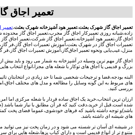
تعمیر اجاق گ
تعمیر اجاق گاز شهرک بعثت
،
تعمیر هود آشپزخانه شهرک بعثت
،
تعمیر 
زاده،شبانه روزی تعمیرکار اجاق گاز مجرب،تعمیر اجاق گاز محدوده 
اجاق گاز،تعمیر هود آشپزخانه،تعمیر اجاق گاز شرکت،تعمیر اجاق گاز 
تعمیرات اجاق گاز در شهرک بعثت،آموزش تعمیرات اجاق گاز،فر گاز،
منزل،عیب‌یابی ونحوه تعمیر اجاق‌گاز،آموزش تعمیرات اجاق گاز،فر 
اجاق گاز مهم ترین وسیله در آشپزخانه به شمار می رود و باید بیش از
بزرگ و قدیمی یا اجاق های توکار با شعله های مجزا،انواع انتخاب های
البته بودجه،فضا و ترجیحات شخصی شما تا حد زیادی در انتخابتان تاثیرگ
های مربوط به این گونه وسایل را مطالعه و مدل های مختلف اجاق،امک
بررسی کنید.
ارزان ترین انتخاب،خرید یک اجاق ساده فردار با شعله مرکزی اما امر
شده است.قبل از خرید،دقت کنید که فر آن مطابق با نیاز شما باشد (ظر
باشد)و توجه داشته باشید که فرهای خودشوی،عموما فضای پخت کمتری
های شیشه ای داشته باشد.
در شیشه ای آسان تر شسته می شود و در زمان پخت نیز می توانید مواد
متنوع تر از انواع قدیمی است و دارای کباب پزها،شعله هایی برای س