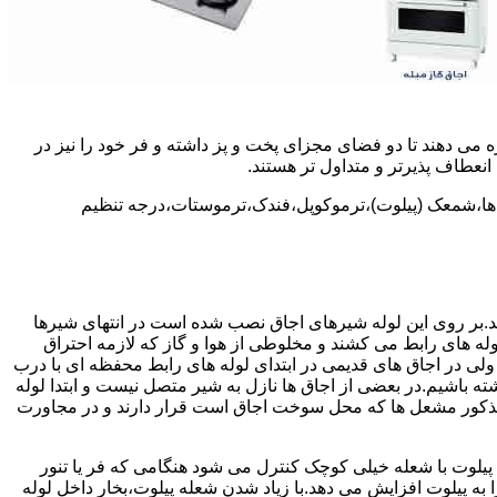
 می دهند تا دو فضای مجزای پخت و پز داشته و فر خود را نیز در
انعطاف پذیرتر و متداول تر هستند.
ل ها،شمعک (پیلوت)،ترموکوپل،فندک،ترموستات،درجه تنظیم
سد.بر روی این لوله شیرهای اجاق نصب شده است در انتهای شیرها
 لوله های رابط می کشند و مخلوطی از هوا و گاز که لازمه احتراق
 ولی در اجاق های قدیمی در ابتدای لوله های رابط محفظه ای با درب
ه باشیم.در بعضی از اجاق ها نازل به شیر متصل نیست و ابتدا لوله
 مذکور مشعل ها که محل سوخت اجاق است قرار دارند و در مجاورت
یلوت با شعله خیلی کوچک کنترل می شود هنگامی که فر یا تنور
ه پیلوت افزایش می دهد.با زیاد شدن شعله پیلوت،بخار داخل لوله