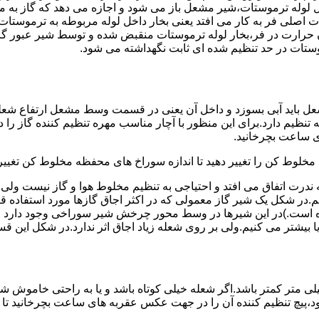
لوله ترموستات،شیر مشعل باز می شود و اجازه می دهد که گاز به م
اصلی فر به کار می افتد یعنی بخار داخل لوله مربوطه به ترموستات
مدن حرارت در فر،بخار لوله ترموستات منقبض شده و توسط شیر عبور گاز
ستات در حد تنظیم شده ای ثابت نگهداشته می شود.
تنظیم دارد.برای این منظور با آچار مناسب مهره تنظیم کننده گاز را
 ساعت بچرخانید.
ه مخلوط کن را تغییر دهید تا اندازه سوراخ های محفظه مخلوط کن تغییر
ندرت اتفاق می افتد و احتیاجی به تنظیم مخلوط هوا و گاز نیست و
یم.در شکل یک شیر گاز معمولی که در اکثر اجاق گازها مورد استفاده 
 است.)در این شیرها در وسط محور چرخش شیر سوراخی وجود دارد و د
یا بیشتر می کنیم.ولی بر روی شعله زیاد اجاق اثر ندارد.در شکل این 
شعله پیلوت باید آبی باشد و طول شعله پیلوت معمولا نباید از ۶ میلی متر کمتر باشد.اگر شعله خیلی کو
ه بود،پیچ تنظیم کننده آن را در جهت عکس عقربه های ساعت بچرخانید ت