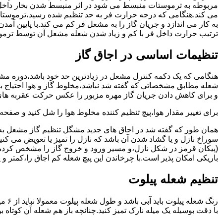
مربوطه به ترموستات منبسط می شود در اثر منبسط شدن بخار داخل 
می کند.هنگامی که درجه حرارت فر به حد تنظیم شده رسید،ترموستات 
به کار می اندازد و جریان گاز را به مشعل فر کم می کند.با پایین آ
ترتیب حرارت داخل فر با کم و زیاد شدن شعله مشعل آن توسط ترمو
تنظیمات اساسی در اجاق گاز
شعله مطابق مشخصاتی که گفته شد نباشد،مخلوط گاز و هوا احتیاج به 
و برای کاهش دادن جریان گاز مهره مزبور را عکس حرکت عقربه های
برای تغییر مقدار هوا،پیچ تنظیم کننده مخلوط هوا را شل کنید و صفح
همان طور که گفته شد در اجاق های جدید مشگل تنظیم گاز مشعل به 
سوراخ نازل و یا گشاد شدن آن باشد که نازل را تمیز یا تعویض می کن
(پیکان قرمز در شکل نازل،و مسیر ورود و خروج گاز را مشخص کرده
باریکی امکان پذیر است.با چرخاندن این پیچ شعله کم اجاق را،کمتر و 
تنظیم شعله پیلوت
رنگ 
با دقت بوسیله یک میله نازک تمیز کنید.چنانچه باز هم شعله آن کوتا