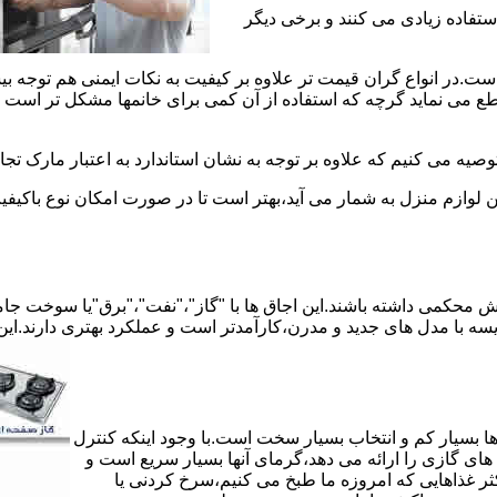
استفاده زیادی می کنند و برخی دیگر
است.در انواع گران قیمت تر علاوه بر کیفیت به نکات ایمنی هم توجه ب
 نماید گرچه که استفاده از آن کمی برای خانمها مشکل تر است لیکن 
صیه می کنیم که علاوه بر توجه به نشان استاندارد به اعتبار مارک تج
ن لوازم منزل به شمار می آید،بهتر است تا در صورت امکان نوع باکیفی
محکمی داشته باشند.این اجاق ها با "گاز"،"نفت"،"برق"یا سوخت جامد 
مقایسه با مدل های جدید و مدرن،کارآمدتر است و عملکرد بهتری دارند.این
 بسیار کم و انتخاب بسیار سخت است.با وجود اینکه کنترل
ای گازی را ارائه می دهد،گرمای آنها بسیار سریع است و
ثر غذاهایی که امروزه ما طبخ می کنیم،سرخ کردنی یا