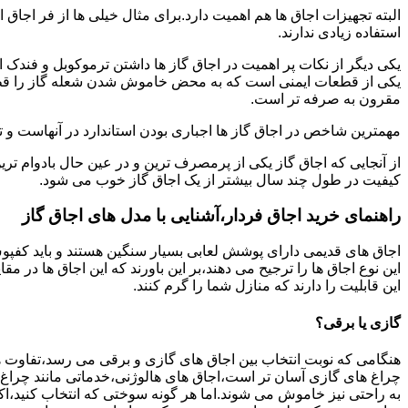
البته تجهیزات اجاق ها هم اهمیت دارد.برای مثال خیلی ها از فر اجاق 
استفاده زیادی ندارند.
یکی دیگر از نکات پر اهمیت در اجاق گاز ها داشتن ترموکوبل و فندک 
یکی از قطعات ایمنی است که به محض خاموش شدن شعله گاز را قطع می
مقرون به صرفه تر است.
مهمترین شاخص در اجاق گاز ها اجباری بودن استاندارد در آنهاست و تو
از آنجایی که اجاق گاز یکی از پرمصرف ترین و در عین حال بادوام تری
کیفیت در طول چند سال بیشتر از یک اجاق گاز خوب می شود.
راهنمای خرید اجاق فردار،آشنایی با مدل های اجاق گاز
اجاق های قدیمی دارای پوشش لعابی بسیار سنگین هستند و باید کفپوش 
این نوع اجاق ها را ترجیح می دهند،بر این باورند که این اجاق ها در 
این قابلیت را دارند که منازل شما را گرم کنند.
گازی یا برقی؟
هنگامی که نوبت انتخاب بین اجاق های گازی و برقی می رسد،تفاوت ها
چراغ های گازی آسان تر است،اجاق های هالوژنی،خدماتی مانند چراغ ه
به راحتی نیز خاموش می شوند.اما هر گونه سوختی که انتخاب کنید،اک