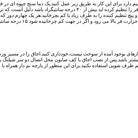
۱۰ تا ۲۰ دقیقه اختلاف درجه ای که دماسنج نشان می دهد با آنچه که فر را ت
می کند.(اگر پیچ تنظیم را در 
های بوجود آمده از سوخت نیست،خودداری کنید.اجاق را در مسیر وزش
د از بست مناسب استفاده شود.طول شیلنگ نباید از ۱.۵ متر بیشتر باشد.پس از نصب اجاق با کف صابون 
 شویی استفاده نکنید.برای این منظور از پارچه نم دار همراه با موا