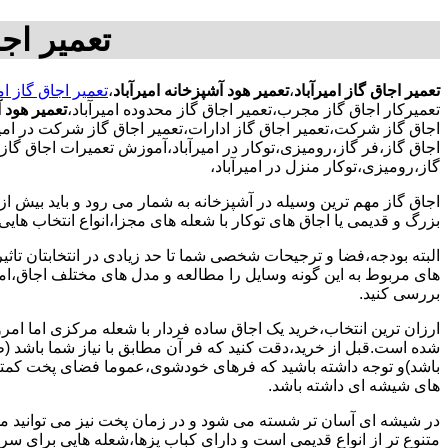
تعمیر اجا
تعمیر اجاق گاز امیرآباد
،
تعمیر هود آشپزخانه امیرآباد
،
تعمیر اجاق گاز امی
تعمیرکار اجاق گاز مجرب،تعمیر اجاق گاز محدوده امیرآباد،
تعمیر هود 
اجاق گاز شرکت،تعمیر اجاق گاز ادارات،تعمیر اجاق گاز شرکت در امیرآب
اجاق گاز،فر گاز،رومیزی،توکار در امیرآباد،آموزش تعمیرات اجاق گاز
گاز،رومیزی،توکار منزل در امیرآباد،
اجاق گاز مهم ترین وسیله در آشپزخانه به شمار می رود و باید بیش از
بزرگ و قدیمی یا اجاق های توکار با شعله های مجزا،انواع انتخاب های
البته بودجه،فضا و ترجیحات شخصی شما تا حد زیادی در انتخابتان تاثیرگ
های مربوط به این گونه وسایل را مطالعه و مدل های مختلف اجاق،امک
بررسی کنید.
ارزان ترین انتخاب،خرید یک اجاق ساده فردار با شعله مرکزی اما امر
شده است.قبل از خرید،دقت کنید که فر آن مطابق با نیاز شما باشد (ظر
باشد)و توجه داشته باشید که فرهای خودشوی،عموما فضای پخت کمتری
های شیشه ای داشته باشد.
در شیشه ای آسان تر شسته می شود و در زمان پخت نیز می توانید مواد
متنوع تر از انواع قدیمی است و دارای کباب پزها،شعله هایی برای س