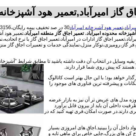
ق گاز امیرآباد,تعمیر هود آشپزخانه 
رآباد
،
تعمیر هود آشپزخانه امیرآباد
آشپزخانه محدوده امیرآباد
،
تعمیر اجاق گاز منطقه امیرآباد
،تعمیر هود آش
اد،تعمیر اجاق گاز ادارات در امیرآباد،تعمیر اجاق گاز با نرخ اتحادیه
،فر گاز،رومیزی،توکار منزل،نمایندگی خدمات و تعمیرات اجاق گاز منز
 بقیه وسایل در انتخاب آن دقت داشته باشید تا مطابق شرایط "آشپزخان
ی هستند که پیش روی شما قرار دارند.
ذار خواهد بود؛ با این حال بهتر است کاتالوگ
انات و پیشرفته ترین فناوری های موجود را
وزه مدل های عریض تر آن نیز به بازار عرضه
فیت داخلی آن باید از بیرون قابل برآورد
 دارند.در صورت امکان،فری تهیه کنید که در
 داخل آن را ببینید.اجاق های امروزی بسیار
رخ کن های بزرگ،جایی خاص برای ماهی تابه و