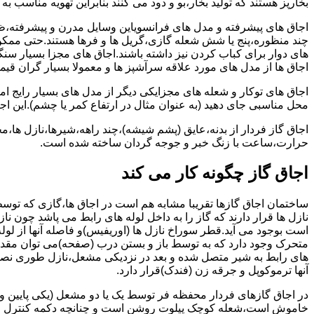
بخارپز هستند که تولید بخار،بو و دود می کنند بنابراین تهویه مناسب
اجاق های پیشرفته و مدل های فرانسویاین وسایل مدرن و پیشرفته،ظرف
چند منظوره،پنج یا شش شعله گازی،گریل ها و فرها هستند.حتی ممکن
های دوار برای کباب کردن نیز داشته باشند.اجاق های مجزا بسیار سنگی
اجاق ها از مدل های مورد علاقه سرآشپز ها و معمولا بسیار گران قی
اجاق های توکار و شعله های مجزایکی دیگر از مدل های بسیار رایج ام
محل مناسبی جای دهید (به عنوان مثال در ارتفاع کمر یا چشم).این اجاق
اجاق گاز فردار از بدنه،عایق (پشم شیشه)،چند راهه،شیرها،نازل ها
حرارت،ساعت با زنگ خبر و جوجه گردان ساخته شده است.
اجاق گاز چگونه کار می کند
ساختمان اجاق گازها تقریبا مشابه هم است در اجاق ها،گازی که توسط
نازل ها قرار دارند که گاز را به داخل لوله های رابط می پاشد چون ناز
است بوجود می آید.قطر سوراخ نازل ها (اوریفیس)و فاصله آنها از لول
متحرک وجود دارد که به توسط باز و بستن درب (صفحه)می توان مقدار د
های رابط به شیر متصل شده و بعد در نزدیکی مشعل،نازل طوری نصب 
آنها ترموکوپل و جرقه زن (فندک)قرار دارد.
در اجاق گازهای فردار محفظه فر توسط یک یا دو مشعل (یکی پایین و
خاموش است،شعله کوچک پیلوت روشن است و چنانچه دکمه کنترل را چرخ