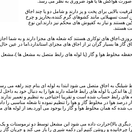
 به صورت هواکش ها یا هود ضروری به نظر می رسد.
یت بالایی برای پخت و پز دارند و شامل دو یا چند اجاق
 است تسهیلاتی مانند کشوهای گرم کننده،بخارپز و چرخ
ن هستند و نیاز به کفپوش های محکم نیز دارند.این نوع
مت هستند.
روزی،اجاق های توکاری هستند که شعله های مجزا دارند و به شما اجازه
 گاز ها بسیار گران تر از اجاق های مجزای استاندارد،اما در عین حال 
،محفظه مخلوط هوا و گاز (یا لوله های رابط متصل به مشعل ها )،مشع
 شیلنگ به اجاق متصل می شود ابتدا به لوله ای بنام چند راهه می ر
ل ها اندکی با لوله های رابط فاصله دارند هوا را به دنبال خود به داخل
ه های رابط حساب شده است و تقریبا احتیاجی به تنظیم و تعمیر ندارند
رصد هوا در مخلوط گاز و هوا را تنظیم نموده تا شعله مناسبی را داشت
شده که همان مخلوط هوا و گاز را بوجود می آورد.بعد از لوله های
 دیگری بالا)حرارت داده می شود این مشعل توسط دو ترموستات و یک پ
انیده و روشن کنیم این دکمه شیری را باز می کند و جریان گاز را ب