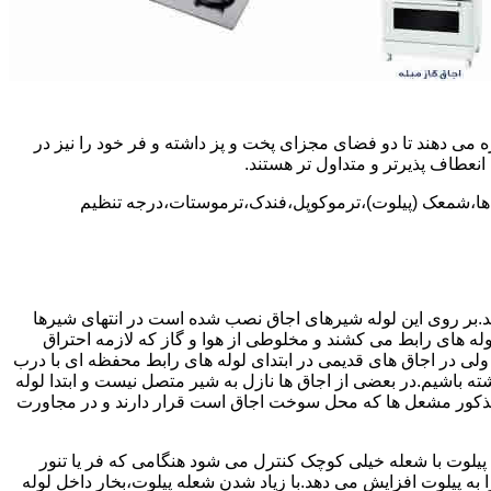
 می دهند تا دو فضای مجزای پخت و پز داشته و فر خود را نیز در
انعطاف پذیرتر و متداول تر هستند.
ل ها،شمعک (پیلوت)،ترموکوپل،فندک،ترموستات،درجه تنظیم
سد.بر روی این لوله شیرهای اجاق نصب شده است در انتهای شیرها
 لوله های رابط می کشند و مخلوطی از هوا و گاز که لازمه احتراق
 ولی در اجاق های قدیمی در ابتدای لوله های رابط محفظه ای با درب
ه باشیم.در بعضی از اجاق ها نازل به شیر متصل نیست و ابتدا لوله
 مذکور مشعل ها که محل سوخت اجاق است قرار دارند و در مجاورت
یلوت با شعله خیلی کوچک کنترل می شود هنگامی که فر یا تنور
ه پیلوت افزایش می دهد.با زیاد شدن شعله پیلوت،بخار داخل لوله