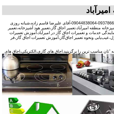
امیرآباد
30 در صد تخفیف بیمه رایگان،09378663156-09044838064-آقای علیرضا قاسم زاده،شبانه روزی
پزخانه منطقه امیرآباد،تعمیر اجاق گاز،تعمیر هود آشپزخانه،تعمیر
،نمایندگی خدمات و تعمیرات اجاق گاز در امیرآباد،آموزش تعمیرات
ل،عیب‌یابی ونحوه تعمیر اجاق‌گاز،آموزش تعمیرات اجاق گاز،فر
ه "تان مناسب ترین را برگزینید.اجاق های گازی،الکتریکی،اجاق های