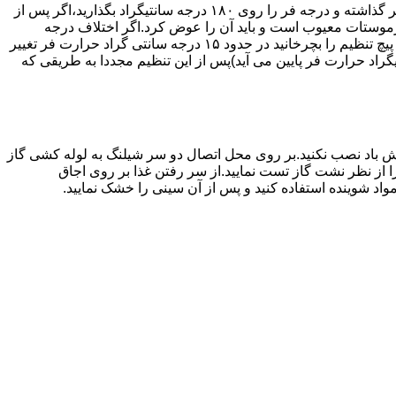
اگر حرارت فر خیلی زیاد یا خیلی کم باشد ترموستات آن احتیاج به تنظیم دارد برای این کار به طریق زیر عمل کنید.یک دما سنج جیوه ای در فر گذاشته و درجه فر را روی ۱۸۰ درجه سانتیگراد بگذارید،اگر پس از
نظیم کرده اید بیش از ۴۰ درجه سانتیگراد باشد دلیل آنست که ترموستات معیوب است و باید آن را عوض کرد.اگر اختلاف درجه
دماسنج با آنچه که فر را تنظیم کرده اید کم باشد دکمه کنترل را بسته و پیچ تنظیم کننده را به طرف زیاد یا کم بچرخانید.هر یک چهارم دور که پیچ تنظیم را بچرخانید در حدود ۱۵ درجه سانتی گراد حرارت فر تغییر
جهت زیاد بچرخانید ۱۵ درجه سانتی گراد حرارت فر بالا می رود و اگر در جهت کم چرخانیده شود ۱۵ درجه سانتیگراد حرارت فر پایین می آید)پس از این تنظیم مجددا به طریقی که
 باد نصب نکنید.بر روی محل اتصال دو سر شیلنگ به لوله کشی گاز
محل اتصال دو سر شیلنگ را از نظر نشت گاز تست نمایید.از سر رفتن غذا بر روی اجاق
د شوینده استفاده کنید و پس از آن سینی را خشک نمایید.