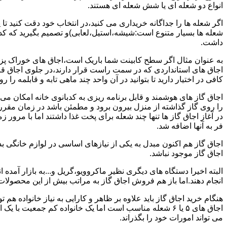
انواع دو شعله ای یا شش شعله ای هستند.
اگر شعله ها را جداگانه خریداری می کنید،در انتخاب خود دقت کنید تا
شعله ها بسیار متنوع است:شیشه،استیل،لعابی)و تصمیم بگیرید که کدام
داشت.
به عنوان مثال اگر سطح کابینت شما باریک است،اجاق های خوراک پزی 
اجاق های استانداردی که در سمت راست قرار دارند،در جلوی اجاق قرا
کافی در اختیار دارید تا بتوانید در آن واحد چند ماهی تابه و قابلمه را ر
اجاق گاز های هوشمند و قابل برنامه ریزی به کدبانوی خانه امکان می 
را روی گاز گذاشته از منزل بیرون برود و مطمئن باشد در زمان مقر
در آغاز اجاق گاز ها تنها چند شعله برای پخت غذا داشتند اما با مرور
فر به آنها اضافه شد.
اجاق گاز هم اکنون مبدل به یکی از نیازهای اساسی در لوازم خانگی ب
اجاق گاز موجود نباشد.
البته اخیرا دستگاه های دیگری نظیر ماکروویو،گریل و...به بازار آمده ان
انجام دهند.اما باز هم فروش اجاق گاز به مراتب بیش از این محصولا
هنگام خرید اجاق گاز باید علاوه بر ظاهر و کارایی به نیاز خانواده هم
می تواند امورات خود را بگذراند.