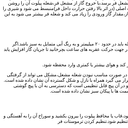
شعل فر برسد،با خروج گاز از مشعل فر،شعله پیلوت آن را روشن
 اصلی (در اثر بالا رفتن حرارت داخل فر)منبسط می شود و شیری را
،مقدار گاز ورودی را زیاد می کند و شعله فر بیشتر می شود به این
هنگامی که یک دکمه کنترل مشعل در زیادترین حد خود باشد،دوره مشعل باید آبی بسوزد و داخل آن یعنی در قسمت وسط مشعل ارتفاع شعله باید در حدود ۲۰ میلیمتر و به رنگ آبی متمایل به سبز باشد.اگر
 در جهت حرکت عقربه های ساعت بچرخانید تا جریان گاز افزایش یابد
 کند و هوای بیشتر یا کمتری وارد محفظه شود.
لی در صورت مناسب نبودن شعله مشعل،مشکل می تواند از گرفتگی
قرار می گیرد همراه با نازل و شکل گسترده آن نشان داده شده است.
ر آن پیچ قابل تنظیمی است که دسترسی به آن با پیچ گوشتی
قسمت ها با پیکان سبز نشان داده شده است.
تاه باشد و یا به راحتی خاموش شود،قاب یا محافظ پیلوت را بیرون بکشید و سوراخ آن را به آهستگی و
ا تنظیم شود.تنظیم کردن ترموستات فر