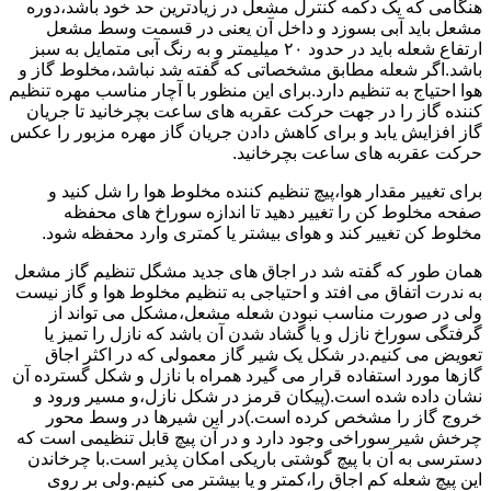
هنگامی که یک دکمه کنترل مشعل در زیادترین حد خود باشد،دوره
مشعل باید آبی بسوزد و داخل آن یعنی در قسمت وسط مشعل
ارتفاع شعله باید در حدود ۲۰ میلیمتر و به رنگ آبی متمایل به سبز
باشد.اگر شعله مطابق مشخصاتی که گفته شد نباشد،مخلوط گاز و
هوا احتیاج به تنظیم دارد.برای این منظور با آچار مناسب مهره تنظیم
کننده گاز را در جهت حرکت عقربه های ساعت بچرخانید تا جریان
گاز افزایش یابد و برای کاهش دادن جریان گاز مهره مزبور را عکس
حرکت عقربه های ساعت بچرخانید.
برای تغییر مقدار هوا،پیچ تنظیم کننده مخلوط هوا را شل کنید و
صفحه مخلوط کن را تغییر دهید تا اندازه سوراخ های محفظه
مخلوط کن تغییر کند و هوای بیشتر یا کمتری وارد محفظه شود.
همان طور که گفته شد در اجاق های جدید مشگل تنظیم گاز مشعل
به ندرت اتفاق می افتد و احتیاجی به تنظیم مخلوط هوا و گاز نیست
ولی در صورت مناسب نبودن شعله مشعل،مشکل می تواند از
گرفتگی سوراخ نازل و یا گشاد شدن آن باشد که نازل را تمیز یا
تعویض می کنیم.در شکل یک شیر گاز معمولی که در اکثر اجاق
گازها مورد استفاده قرار می گیرد همراه با نازل و شکل گسترده آن
نشان داده شده است.(پیکان قرمز در شکل نازل،و مسیر ورود و
خروج گاز را مشخص کرده است.)در این شیرها در وسط محور
چرخش شیر سوراخی وجود دارد و در آن پیچ قابل تنظیمی است که
دسترسی به آن با پیچ گوشتی باریکی امکان پذیر است.با چرخاندن
این پیچ شعله کم اجاق را،کمتر و یا بیشتر می کنیم.ولی بر روی