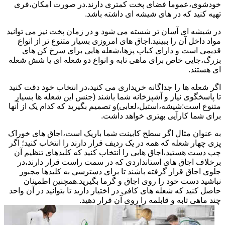
خودشوی،عموما فضای پخت کمتری دارند.در صورت امکان،فری
تهیه کنید که در های شیشه ای داشته باشد.
در شیشه ای آسان تر شسته می شود و در زمان پخت نیز می توانید
مواد داخل آن را ببینید.اجاق های امروزی بسیار متنوع تر از انواع
قدیمی است و دارای کباب پزها،شعله هایی برای سرخ کن های
بزرگ،جایی خاص برای ماهی تابه و انواع دو شعله ای یا شش شعله
ای هستند.
اگر شعله ها را جداگانه خریداری می کنید،در انتخاب خود دقت کنید
تا پاسخگوی نیاز و آشپزخانه شما باشند (جنس این شعله ها بسیار
متنوع است:شیشه،استیل،لعابی)و تصمیم بگیرید که کدام یک از آنها
برای شما کارآیی بهتری خواهد داشت.
به عنوان مثال اگر سطح کابینت شما باریک است،اجاق های خوراک
پزی چهار شعله که همه در یک ردیف قرار دارند را انتخاب کنید؛ اگر
چپ دست هستید،اجاق هایی را انتخاب کنید که کلیدهای تنظیم آن
برخلاف اجاق های استانداردی که در سمت راست قرار دارند،در
جلوی اجاق قرار گرفته باشند تا برای دسترسی به کلیدها مجبور
نباشید دست خود را روی اجاق و گرما بگیرید.همچنین اطمینان
حاصل کنید که شعله های کافی در اختیار دارید تا بتوانید در آن واحد
چند ماهی تابه و قابلمه را روی آن قرار دهید.