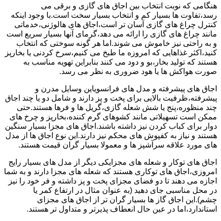
هنگامی که نوبت انتخاب بین اجاق های گازی و برقی می
رسد،تفاوت ها بسیار کم و انتخاب بسیار سخت است.با وجود اینکه
کنترل چراغ های گازی آسان تر است،اجاق های هالوژنی،خدماتی
مانند چراغ های گازی را ارائه می دهد،گرمای آنها بسیار سریع است
و به راحتی نیز خاموش می شوند.اما هر گونه سوختی که انتخاب
کنید،اکثر غذاهایی که امروزه ما طبخ می کنیم،سرخ کردنی یا بخارپز
هستند که تولید بخار،بو و دود می کنند بنابراین تهویه مناسب به
صورت هواکش ها یا هود ضروری به نظر می رسد.
اجاق های پیشرفته و مدل های فرانسویاین وسایل مدرن و
پیشرفته،ظرفیت بالایی برای پخت و پز دارند و شامل دو یا چند اجاق
چند منظوره،پنج یا شش شعله گازی،گریل ها و فرها هستند.حتی
ممکن است تسهیلاتی مانند کشوهای گرم کننده،بخارپز و چرخ های
دوار برای کباب کردن نیز داشته باشند.اجاق های مجزا بسیار سنگین
هستند و نیاز به کفپوش های محکم نیز دارند.این نوع اجاق ها از مدل
های مورد علاقه سرآشپز ها و معمولا بسیار گران قیمت هستند.
اجاق های توکار و شعله های مجزایکی دیگر از مدل های بسیار رایج
امروزی،اجاق های توکاری هستند که شعله های مجزا دارند و به شما
اجازه می دهند تا دو فضای مجزای پخت و پز داشته و فر خود را نیز
در محل مناسبی جای دهید (به عنوان مثال در ارتفاع کمر یا
چشم).این اجاق گاز ها بسیار گران تر از اجاق های مجزای
استاندارد،اما در عین حال انعطاف پذیرتر و متداول تر هستند.