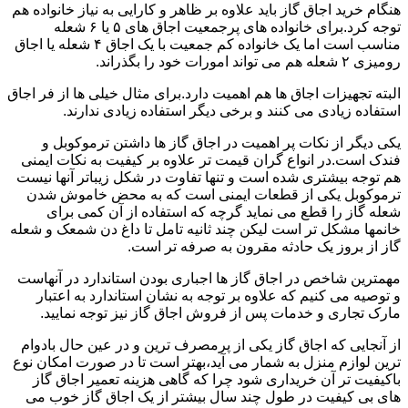
هنگام خرید اجاق گاز باید علاوه بر ظاهر و کارایی به نیاز خانواده هم
توجه کرد.برای خانواده های پرجمعیت اجاق های ۵ یا ۶ شعله
مناسب است اما یک خانواده کم جمعیت با یک اجاق ۴ شعله یا اجاق
رومیزی ۲ شعله هم می تواند امورات خود را بگذراند.
البته تجهیزات اجاق ها هم اهمیت دارد.برای مثال خیلی ها از فر اجاق
استفاده زیادی می کنند و برخی دیگر استفاده زیادی ندارند.
یکی دیگر از نکات پر اهمیت در اجاق گاز ها داشتن ترموکوبل و
فندک است.در انواع گران قیمت تر علاوه بر کیفیت به نکات ایمنی
هم توجه بیشتری شده است و تنها تفاوت در شکل زیباتر آنها نیست
ترموکوبل یکی از قطعات ایمنی است که به محض خاموش شدن
شعله گاز را قطع می نماید گرچه که استفاده از آن کمی برای
خانمها مشکل تر است لیکن چند ثانیه تامل تا داغ دن شمعک و شعله
گاز از بروز یک حادثه مقرون به صرفه تر است.
مهمترین شاخص در اجاق گاز ها اجباری بودن استاندارد در آنهاست
و توصیه می کنیم که علاوه بر توجه به نشان استاندارد به اعتبار
مارک تجاری و خدمات پس از فروش اجاق گاز نیز توجه نمایید.
از آنجایی که اجاق گاز یکی از پرمصرف ترین و در عین حال بادوام
ترین لوازم منزل به شمار می آید،بهتر است تا در صورت امکان نوع
باکیفیت تر آن خریداری شود چرا که گاهی هزینه تعمیر اجاق گاز
های بی کیفیت در طول چند سال بیشتر از یک اجاق گاز خوب می