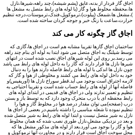
اجاق گاز فردار از بدنه،عایق (پشم شیشه)،چند راهه،شیرها،نازل
ها،محفظه مخلوط هوا و گاز (یا لوله های رابط متصل به مشعل ها
)،مشعل ها،شمعک (پیلوت)،ترموکوپل،فندک،ترموستات،درجه تنظیم
حرارت،ساعت با زنگ خبر و جوجه گردان ساخته شده است.
اجاق گاز چگونه کار می کند
ساختمان اجاق گازها تقریبا مشابه هم است در اجاق ها،گازی که
توسط شیلنگ به اجاق متصل می شود ابتدا به لوله ای بنام چند راهه
می رسد.بر روی این لوله شیرهای اجاق نصب شده است در انتهای
شیرها نازل ها قرار دارند که گاز را به داخل لوله های رابط می پاشد
چون نازل ها اندکی با لوله های رابط فاصله دارند هوا را به دنبال
خود به داخل لوله های رابط می کشند و مخلوطی از هوا و گاز که
لازمه احتراق است بوجود می آید.قطر سوراخ نازل ها (اوریفیس)و
فاصله آنها از لوله های رابط حساب شده است و تقریبا احتیاجی به
تنظیم و تعمیر ندارند ولی در اجاق های قدیمی در ابتدای لوله های
رابط محفظه ای با درب متحرک وجود دارد که به توسط باز و بستن
درب (صفحه)می توان مقدار درصد هوا در مخلوط گاز و هوا را
تنظیم نموده تا شعله مناسبی را داشته باشیم.در بعضی از اجاق ها
نازل به شیر متصل نیست و ابتدا لوله های رابط به شیر متصل شده
و بعد در نزدیکی مشعل،نازل طوری نصب شده که همان مخلوط
هوا و گاز را بوجود می آورد.بعد از لوله های مذکور مشعل ها که
محل سوخت اجاق است قرار دارند و در مجاورت آنها ترموکوپل و