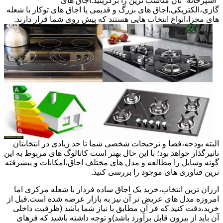
"آشپزخانه "تان مناسب ترین را برگزینید.اجاق های
گازی،الکتریکی،اجاق های بزرگ و قدیمی یا اجاق های توکار با شعله
های مجزا،انواع انتخاب هایی هستند که پیش روی شما قرار دارند.
البته بودجه،فضا و ترجیحات شخصی شما تا حد زیادی در انتخابتان
تاثیرگذار خواهد بود؛ با این حال بهتر است کاتالوگ های مربوط به این
گونه وسایل را مطالعه و مدل های مختلف اجاق،امکانات و پیشرفته
ترین فناوری های موجود را بررسی کنید.
ارزان ترین انتخاب،خرید یک اجاق ساده فردار با شعله مرکزی اما
امروزه مدل های عریض تر آن نیز به بازار عرضه شده است.قبل از
خرید،دقت کنید که فر آن مطابق با نیاز شما باشد (ظرفیت داخلی
آن باید از بیرون قابل برآورد باشد)و توجه داشته باشید که فرهای