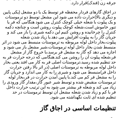
جرقه زن (فندک)قرار دارد.
در اجاق گازهای فردار محفظه فر توسط یک یا دو مشعل (یکی پایین
و دیگری بالا)حرارت داده می شود این مشعل توسط دو ترموستات
و یک پیلوت با شعله خیلی کوچک کنترل می شود هنگامی که فر یا
تنور خاموش است،شعله کوچک پیلوت روشن است و چنانچه دکمه
کنترل را چرخانیده و روشن کنیم این دکمه شیری را باز می کند و
جریان گاز را به پیلوت افزایش می دهد.با زیاد شدن شعله
پیلوت،بخار داخل لوله مربوطه به ترموستات منبسط می شود در اثر
منبسط شدن بخار داخل لوله ترموستات،شیر مشعل باز می شود و
اجازه می دهد که گاز به مشعل فر برسد،با خروج گاز از مشعل
فر،شعله پیلوت آن را روشن می کند.هنگامی که درجه حرارت فر به
حد تنظیم شده رسید،ترموستات اصلی فر به کار می افتد یعنی بخار
داخل لوله مربوطه به ترموستات اصلی (در اثر بالا رفتن حرارت
داخل فر)منبسط می شود و شیری را به کار می اندازد و جریان گاز
را به مشعل فر کم می کند.با پایین آمدن حرارت در فر،بخار لوله
ترموستات منقبض شده و توسط شیر عبور گاز،مقدار گاز ورودی را
زیاد می کند و شعله فر بیشتر می شود به این ترتیب حرارت داخل
فر با کم و زیاد شدن شعله مشعل آن توسط ترموستات در حد
تنظیم شده ای ثابت نگهداشته می شود.
تنظیمات اساسی در اجاق گاز