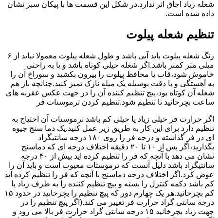
شعله زیاد اجاق اثر ندارد.در شکل این قسمت ها با پیکان سبز نشان
داده شده است.
تنظیم شعله پیلوت
رنگ شعله پیلوت باید آبی باشد و طول شعله پیلوت معمولا نباید از ۶
میلی متر کمتر باشد.اگر شعله خیلی کوتاه باشد و یا به راحتی
خاموش شود،قاب یا محافظ پیلوت را بیرون بکشید و سوراخ آن را
به آهستگی و با دقت بوسیله یک میله نازک تمیز کنید.چنانچه باز هم
شعله آن کوتاه بود،پیچ تنظیم کننده آن را در جهت عکس عقربه های
ساعت بچرخانید تا تنظیم شود.تنظیم کردن ترموستات فر
اگر حرارت فر خیلی زیاد یا خیلی کم باشد ترموستات آن احتیاج به
تنظیم دارد برای این کار به طریق زیر عمل کنید.یک دما سنج جیوه
ای در فر گذاشته و درجه فر را روی ۱۸۰ درجه سانتیگراد
بگذارید،اگر پس از ۱۰ تا ۲۰ دقیقه اختلاف درجه ای که دماسنج
نشان می دهد با آنچه که فر را تنظیم کرده اید بیش از ۴۰ درجه
سانتیگراد باشد دلیل آنست که ترموستات معیوب است و باید آن را
عوض کرد.اگر اختلاف درجه دماسنج با آنچه که فر را تنظیم کرده اید
کم باشد دکمه کنترل را بسته و پیچ تنظیم کننده را به طرف زیاد یا
کم بچرخانید.هر یک چهارم دور که پیچ تنظیم را بچرخانید در حدود ۱۵
درجه سانتی گراد حرارت فر تغییر می کند.(اگر پیچ تنظیم را در
جهت زیاد بچرخانید ۱۵ درجه سانتی گراد حرارت فر بالا می رود و