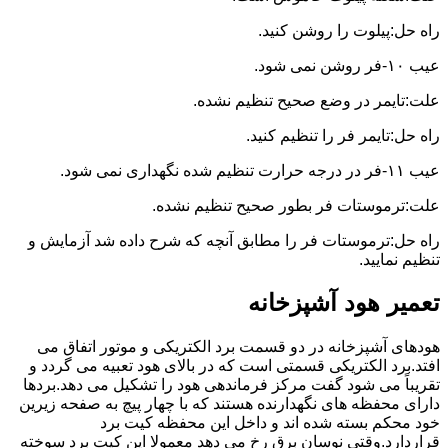
راه حل:پیلوت را روشن کنید.
عیب ۱۰-فر روشن نمی شود.
علت:تایمر در وضع صحیح تنظیم نشده.
راه حل:تایمر فر را تنظیم کنید.
عیب ۱۱-فر در درجه حرارت تنظیم شده نگهداری نمی شود.
علت:ترموستات فر بطور صحیح تنظیم نشده.
راه حل:ترموستات فر را مطابق آنچه که شرح داده شد آزمایش و
تنظیم نمایید.
تعمیر هود آشپزخانه
هودهای آشپزخانه در دو قسمت برد الکتریکی و موتور اتفاق می
افتد.برد الکتریکی قسمتی است که در بالای هود تعبیه می گردد و
تقریباً می شود گفت مرکز فرماندهی هود را تشکیل می دهد.بردها
دارای محفظه های نگهدارنده هستند که با چهار پیچ به صفحه زیرین
خود محکم بسته شده اند و داخل این محفظه کیت برد
قراردارد.وقتی نوسان برق رخ می دهد معمولا این کیت برد سوخته