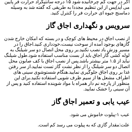
اگر در جهت کم چرخانیده شود ۱۵ درجه سانتیگراد حرارت فر پایین
می آید)پس از این تنظیم مجددا به طریقی که گفته شد به وسیله
دماسنج جیوه ای حرارت فر را کنترل کنید.
سرویس و نگهداری اجاق گاز
از نصب اجاق در محیط های کوچک و در بسته که امکان خارج شدن
گازهای بوجود آمده از سوخت نیست،خودداری کنید.اجاق را در
مسیر وزش باد نصب نکنید.بر روی محل اتصال دو سر شیلنگ به
لوله کشی گاز اجاق باید از بست مناسب استفاده شود.طول شیلنگ
نباید از ۱.۵ متر بیشتر باشد.پس از نصب اجاق با کف صابون محل
اتصال دو سر شیلنگ را از نظر نشت گاز تست نمایید.از سر رفتن
غذا بر روی اجاق جلوگیری نمایید.هنگام شستوشوی سینی های
اطراف مشعل ها از سیم ظرف شویی استفاده نکنید.برای این
منظور از پارچه نم دار همراه با مواد شوینده استفاده کنید و پس از
آن سینی را خشک نمایید.
عیب یابی و تعمیر اجاق گاز
عیب ۱-پیلوت خاموش می شود.
علت:مقدار گازی که به پیلوت می رسد کم است.