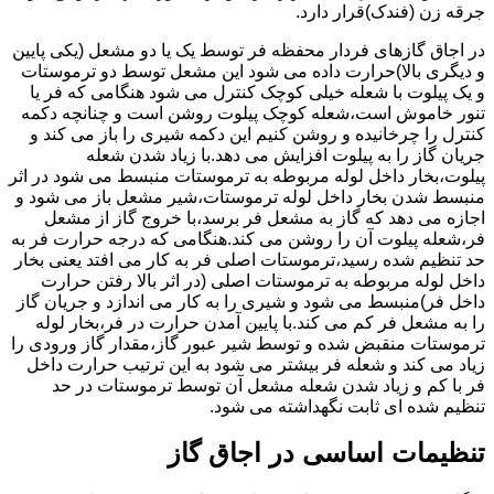
جرقه زن (فندک)قرار دارد.
در اجاق گازهای فردار محفظه فر توسط یک یا دو مشعل (یکی پایین
و دیگری بالا)حرارت داده می شود این مشعل توسط دو ترموستات
و یک پیلوت با شعله خیلی کوچک کنترل می شود هنگامی که فر یا
تنور خاموش است،شعله کوچک پیلوت روشن است و چنانچه دکمه
کنترل را چرخانیده و روشن کنیم این دکمه شیری را باز می کند و
جریان گاز را به پیلوت افزایش می دهد.با زیاد شدن شعله
پیلوت،بخار داخل لوله مربوطه به ترموستات منبسط می شود در اثر
منبسط شدن بخار داخل لوله ترموستات،شیر مشعل باز می شود و
اجازه می دهد که گاز به مشعل فر برسد،با خروج گاز از مشعل
فر،شعله پیلوت آن را روشن می کند.هنگامی که درجه حرارت فر به
حد تنظیم شده رسید،ترموستات اصلی فر به کار می افتد یعنی بخار
داخل لوله مربوطه به ترموستات اصلی (در اثر بالا رفتن حرارت
داخل فر)منبسط می شود و شیری را به کار می اندازد و جریان گاز
را به مشعل فر کم می کند.با پایین آمدن حرارت در فر،بخار لوله
ترموستات منقبض شده و توسط شیر عبور گاز،مقدار گاز ورودی را
زیاد می کند و شعله فر بیشتر می شود به این ترتیب حرارت داخل
فر با کم و زیاد شدن شعله مشعل آن توسط ترموستات در حد
تنظیم شده ای ثابت نگهداشته می شود.
تنظیمات اساسی در اجاق گاز