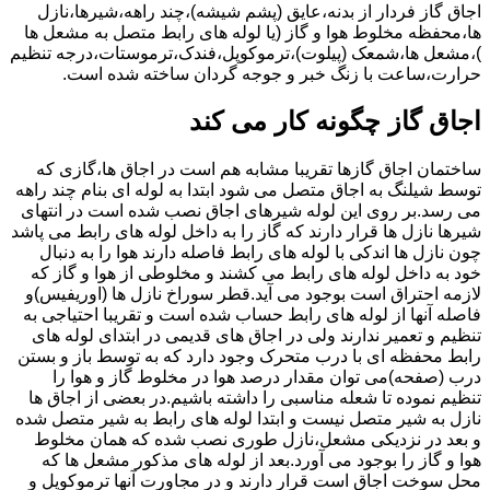
اجاق گاز فردار از بدنه،عایق (پشم شیشه)،چند راهه،شیرها،نازل
ها،محفظه مخلوط هوا و گاز (یا لوله های رابط متصل به مشعل ها
)،مشعل ها،شمعک (پیلوت)،ترموکوپل،فندک،ترموستات،درجه تنظیم
حرارت،ساعت با زنگ خبر و جوجه گردان ساخته شده است.
اجاق گاز چگونه کار می کند
ساختمان اجاق گازها تقریبا مشابه هم است در اجاق ها،گازی که
توسط شیلنگ به اجاق متصل می شود ابتدا به لوله ای بنام چند راهه
می رسد.بر روی این لوله شیرهای اجاق نصب شده است در انتهای
شیرها نازل ها قرار دارند که گاز را به داخل لوله های رابط می پاشد
چون نازل ها اندکی با لوله های رابط فاصله دارند هوا را به دنبال
خود به داخل لوله های رابط می کشند و مخلوطی از هوا و گاز که
لازمه احتراق است بوجود می آید.قطر سوراخ نازل ها (اوریفیس)و
فاصله آنها از لوله های رابط حساب شده است و تقریبا احتیاجی به
تنظیم و تعمیر ندارند ولی در اجاق های قدیمی در ابتدای لوله های
رابط محفظه ای با درب متحرک وجود دارد که به توسط باز و بستن
درب (صفحه)می توان مقدار درصد هوا در مخلوط گاز و هوا را
تنظیم نموده تا شعله مناسبی را داشته باشیم.در بعضی از اجاق ها
نازل به شیر متصل نیست و ابتدا لوله های رابط به شیر متصل شده
و بعد در نزدیکی مشعل،نازل طوری نصب شده که همان مخلوط
هوا و گاز را بوجود می آورد.بعد از لوله های مذکور مشعل ها که
محل سوخت اجاق است قرار دارند و در مجاورت آنها ترموکوپل و