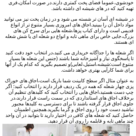
خودشوی،عموما فضای پخت کمتری دارند.در صورت امکان،فری
تهیه کنید که در های شیشه ای داشته باشد.
در شیشه ای آسان تر شسته می شود و در زمان پخت نیز می توانید
مواد داخل آن را ببینید.اجاق های امروزی بسیار متنوع تر از انواع
قدیمی است و دارای کباب پزها،شعله هایی برای سرخ کن های
بزرگ،جایی خاص برای ماهی تابه و انواع دو شعله ای یا شش شعله
ای هستند.
اگر شعله ها را جداگانه خریداری می کنید،در انتخاب خود دقت کنید
تا پاسخگوی نیاز و آشپزخانه شما باشند (جنس این شعله ها بسیار
متنوع است:شیشه،استیل،لعابی)و تصمیم بگیرید که کدام یک از آنها
برای شما کارآیی بهتری خواهد داشت.
به عنوان مثال اگر سطح کابینت شما باریک است،اجاق های خوراک
پزی چهار شعله که همه در یک ردیف قرار دارند را انتخاب کنید؛ اگر
چپ دست هستید،اجاق هایی را انتخاب کنید که کلیدهای تنظیم آن
برخلاف اجاق های استانداردی که در سمت راست قرار دارند،در
جلوی اجاق قرار گرفته باشند تا برای دسترسی به کلیدها مجبور
نباشید دست خود را روی اجاق و گرما بگیرید.همچنین اطمینان
حاصل کنید که شعله های کافی در اختیار دارید تا بتوانید در آن واحد
چند ماهی تابه و قابلمه را روی آن قرار دهید.