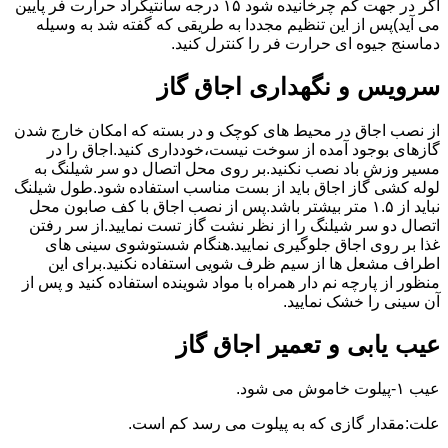
اگر در جهت کم چرخانیده شود ۱۵ درجه سانتیگراد حرارت فر پایین
می آید)پس از این تنظیم مجددا به طریقی که گفته شد به وسیله
دماسنج جیوه ای حرارت فر را کنترل کنید.
سرویس و نگهداری اجاق گاز
از نصب اجاق در محیط های کوچک و در بسته که امکان خارج شدن
گازهای بوجود آمده از سوخت نیست،خودداری کنید.اجاق را در
مسیر وزش باد نصب نکنید.بر روی محل اتصال دو سر شیلنگ به
لوله کشی گاز اجاق باید از بست مناسب استفاده شود.طول شیلنگ
نباید از ۱.۵ متر بیشتر باشد.پس از نصب اجاق با کف صابون محل
اتصال دو سر شیلنگ را از نظر نشت گاز تست نمایید.از سر رفتن
غذا بر روی اجاق جلوگیری نمایید.هنگام شستوشوی سینی های
اطراف مشعل ها از سیم ظرف شویی استفاده نکنید.برای این
منظور از پارچه نم دار همراه با مواد شوینده استفاده کنید و پس از
آن سینی را خشک نمایید.
عیب یابی و تعمیر اجاق گاز
عیب ۱-پیلوت خاموش می شود.
علت:مقدار گازی که به پیلوت می رسد کم است.