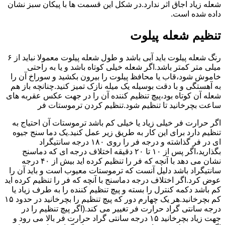
شعله زیاد اجاق اثر ندارد.در شکل این قسمت ها با پیکان سبز نشان
داده شده است.
تنظیم شعله پیلوت
رنگ شعله پیلوت باید آبی باشد و طول شعله پیلوت معمولا نباید از ۶
میلی متر کمتر باشد.اگر شعله خیلی کوتاه باشد و یا به راحتی
خاموش شود،قاب یا محافظ پیلوت را بیرون بکشید و سوراخ آن را
به آهستگی و با دقت بوسیله یک میله نازک تمیز کنید.چنانچه باز هم
شعله آن کوتاه بود،پیچ تنظیم کننده آن را در جهت عکس عقربه های
ساعت بچرخانید تا تنظیم شود.تنظیم کردن ترموستات فر
اگر حرارت فر خیلی زیاد یا خیلی کم باشد ترموستات آن احتیاج به
تنظیم دارد برای این کار به طریق زیر عمل کنید.یک دما سنج جیوه
ای در فر گذاشته و درجه فر را روی ۱۸۰ درجه سانتیگراد
بگذارید،اگر پس از ۱۰ تا ۲۰ دقیقه اختلاف درجه ای که دماسنج
نشان می دهد با آنچه که فر را تنظیم کرده اید بیش از ۴۰ درجه
سانتیگراد باشد دلیل آنست که ترموستات معیوب است و باید آن را
عوض کرد.اگر اختلاف درجه دماسنج با آنچه که فر را تنظیم کرده اید
کم باشد دکمه کنترل را بسته و پیچ تنظیم کننده را به طرف زیاد یا
کم بچرخانید.هر یک چهارم دور که پیچ تنظیم را بچرخانید در حدود ۱۵
درجه سانتی گراد حرارت فر تغییر می کند.(اگر پیچ تنظیم را در
جهت زیاد بچرخانید ۱۵ درجه سانتی گراد حرارت فر بالا می رود و