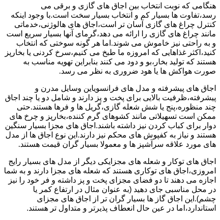
هنگامی که نوبت انتخاب بین اجاق های گازی و برقی می
رسد،تفاوت ها بسیار کم و انتخاب بسیار سخت است.با وجود اینکه
کنترل چراغ های گازی آسان تر است،اجاق های هالوژنی،خدماتی
مانند چراغ های گازی را ارائه می دهد،گرمای آنها بسیار سریع است
و به راحتی نیز خاموش می شوند.اما هر گونه سوختی که انتخاب
کنید،اکثر غذاهایی که امروزه ما طبخ می کنیم،سرخ کردنی یا بخارپز
هستند که تولید بخار،بو و دود می کنند بنابراین تهویه مناسب به
صورت هواکش ها یا هود ضروری به نظر می رسد.
اجاق های پیشرفته و مدل های فرانسویاین وسایل مدرن و
پیشرفته،ظرفیت بالایی برای پخت و پز دارند و شامل دو یا چند اجاق
چند منظوره،پنج یا شش شعله گازی،گریل ها و فرها هستند.حتی
ممکن است تسهیلاتی مانند کشوهای گرم کننده،بخارپز و چرخ های
دوار برای کباب کردن نیز داشته باشند.اجاق های مجزا بسیار سنگین
هستند و نیاز به کفپوش های محکم نیز دارند.این نوع اجاق ها از مدل
های مورد علاقه سرآشپز ها و معمولا بسیار گران قیمت هستند.
اجاق های توکار و شعله های مجزایکی دیگر از مدل های بسیار رایج
امروزی،اجاق های توکاری هستند که شعله های مجزا دارند و به شما
اجازه می دهند تا دو فضای مجزای پخت و پز داشته و فر خود را نیز
در محل مناسبی جای دهید (به عنوان مثال در ارتفاع کمر یا
چشم).این اجاق گاز ها بسیار گران تر از اجاق های مجزای
استاندارد،اما در عین حال انعطاف پذیرتر و متداول تر هستند.