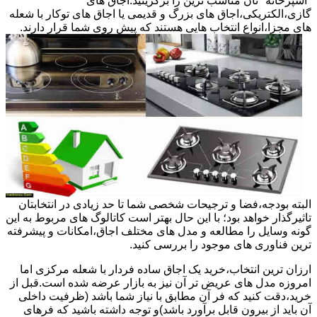
"آشپزخانه "تان مناسب ترین را برگزینید.اجاق های
گازی،الکتریکی،اجاق های بزرگ و قدیمی یا اجاق های توکار با شعله
های مجزا،انواع انتخاب هایی هستند که پیش روی شما قرار دارند.
البته بودجه،فضا و ترجیحات شخصی شما تا حد زیادی در انتخابتان
تاثیرگذار خواهد بود؛ با این حال بهتر است کاتالوگ های مربوط به این
گونه وسایل را مطالعه و مدل های مختلف اجاق،امکانات و پیشرفته
ترین فناوری های موجود را بررسی کنید.
ارزان ترین انتخاب،خرید یک اجاق ساده فردار با شعله مرکزی اما
امروزه مدل های عریض تر آن نیز به بازار عرضه شده است.قبل از
خرید،دقت کنید که فر آن مطابق با نیاز شما باشد (ظرفیت داخلی
آن باید از بیرون قابل برآورد باشد)و توجه داشته باشید که فرهای