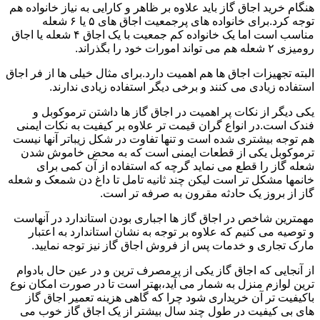
هنگام خرید اجاق گاز باید علاوه بر ظاهر و کارایی به نیاز خانواده هم
توجه کرد.برای خانواده های پرجمعیت اجاق های ۵ یا ۶ شعله
مناسب است اما یک خانواده کم جمعیت با یک اجاق ۴ شعله یا اجاق
رومیزی ۲ شعله هم می تواند امورات خود را بگذراند.
البته تجهیزات اجاق ها هم اهمیت دارد.برای مثال خیلی ها از فر اجاق
استفاده زیادی می کنند و برخی دیگر استفاده زیادی ندارند.
یکی دیگر از نکات پر اهمیت در اجاق گاز ها داشتن ترموکوبل و
فندک است.در انواع گران قیمت تر علاوه بر کیفیت به نکات ایمنی
هم توجه بیشتری شده است و تنها تفاوت در شکل زیباتر آنها نیست
ترموکوبل یکی از قطعات ایمنی است که به محض خاموش شدن
شعله گاز را قطع می نماید گرچه که استفاده از آن کمی برای
خانمها مشکل تر است لیکن چند ثانیه تامل تا داغ دن شمعک و شعله
گاز از بروز یک حادثه مقرون به صرفه تر است.
مهمترین شاخص در اجاق گاز ها اجباری بودن استاندارد در آنهاست
و توصیه می کنیم که علاوه بر توجه به نشان استاندارد به اعتبار
مارک تجاری و خدمات پس از فروش اجاق گاز نیز توجه نمایید.
از آنجایی که اجاق گاز یکی از پرمصرف ترین و در عین حال بادوام
ترین لوازم منزل به شمار می آید،بهتر است تا در صورت امکان نوع
باکیفیت تر آن خریداری شود چرا که گاهی هزینه تعمیر اجاق گاز
های بی کیفیت در طول چند سال بیشتر از یک اجاق گاز خوب می