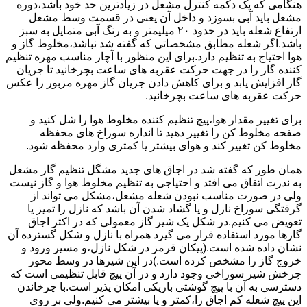
هنگامی که یک دکمه کنترل مشعل در زیادترین حد خود باشد،دوره
مشعل باید آبی بسوزد و داخل آن یعنی در قسمت وسط مشعل
ارتفاع شعله باید در حدود ۲۰ میلیمتر و به رنگ آبی متمایل به سبز
باشد.اگر شعله مطابق مشخصاتی که گفته شد نباشد،مخلوط گاز و
هوا احتیاج به تنظیم دارد.برای این منظور با آچار مناسب مهره تنظیم
کننده گاز را در جهت حرکت عقربه های ساعت بچرخانید تا جریان
گاز افزایش یابد و برای کاهش دادن جریان گاز مهره مزبور را عکس
حرکت عقربه های ساعت بچرخانید.
برای تغییر مقدار هوا،پیچ تنظیم کننده مخلوط هوا را شل کنید و
صفحه مخلوط کن را تغییر دهید تا اندازه سوراخ های محفظه
مخلوط کن تغییر کند و هوای بیشتر یا کمتری وارد محفظه شود.
همان طور که گفته شد در اجاق های جدید مشگل تنظیم گاز مشعل
به ندرت اتفاق می افتد و احتیاجی به تنظیم مخلوط هوا و گاز نیست
ولی در صورت مناسب نبودن شعله مشعل،مشکل می تواند از
گرفتگی سوراخ نازل و یا گشاد شدن آن باشد که نازل را تمیز یا
تعویض می کنیم.در شکل یک شیر گاز معمولی که در اکثر اجاق
گازها مورد استفاده قرار می گیرد همراه با نازل و شکل گسترده آن
نشان داده شده است.(پیکان قرمز در شکل نازل،و مسیر ورود و
خروج گاز را مشخص کرده است.)در این شیرها در وسط محور
چرخش شیر سوراخی وجود دارد و در آن پیچ قابل تنظیمی است که
دسترسی به آن با پیچ گوشتی باریکی امکان پذیر است.با چرخاندن
این پیچ شعله کم اجاق را،کمتر و یا بیشتر می کنیم.ولی بر روی