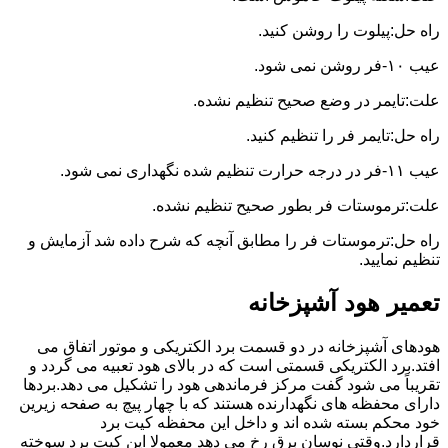
راه حل:پیلوت را روشن کنید.
عیب ۱۰-فر روشن نمی شود.
علت:تایمر در وضع صحیح تنظیم نشده.
راه حل:تایمر فر را تنظیم کنید.
عیب ۱۱-فر در درجه حرارت تنظیم شده نگهداری نمی شود.
علت:ترموستات فر بطور صحیح تنظیم نشده.
راه حل:ترموستات فر را مطابق آنچه که شرح داده شد آزمایش و
تنظیم نمایید.
تعمیر هود آشپزخانه
هودهای آشپزخانه در دو قسمت برد الکتریکی و موتور اتفاق می
افتد.برد الکتریکی قسمتی است که در بالای هود تعبیه می گردد و
تقریباً می شود گفت مرکز فرماندهی هود را تشکیل می دهد.بردها
دارای محفظه های نگهدارنده هستند که با چهار پیچ به صفحه زیرین
خود محکم بسته شده اند و داخل این محفظه کیت برد
قراردارد.وقتی نوسان برق رخ می دهد معمولا این کیت برد سوخته