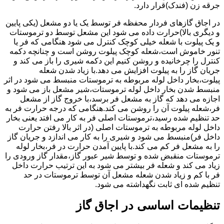
جرقه زن (فندک)قرار دارد.
در اجاق گازهای فردار محفظه فر توسط یک یا دو مشعل (یکی پایین
و دیگری بالا)حرارت داده می شود این مشعل توسط دو ترموستات
و یک پیلوت با شعله خیلی کوچک کنترل می شود هنگامی که فر یا
تنور خاموش است،شعله کوچک پیلوت روشن است و چنانچه دکمه
کنترل را چرخانیده و روشن کنیم این دکمه شیری را باز می کند و
جریان گاز را به پیلوت افزایش می دهد.با زیاد شدن شعله
پیلوت،بخار داخل لوله مربوطه به ترموستات منبسط می شود در اثر
منبسط شدن بخار داخل لوله ترموستات،شیر مشعل باز می شود و
اجازه می دهد که گاز به مشعل فر برسد،با خروج گاز از مشعل
فر،شعله پیلوت آن را روشن می کند.هنگامی که درجه حرارت فر به
حد تنظیم شده رسید،ترموستات اصلی فر به کار می افتد یعنی بخار
داخل لوله مربوطه به ترموستات اصلی (در اثر بالا رفتن حرارت
داخل فر)منبسط می شود و شیری را به کار می اندازد و جریان گاز
را به مشعل فر کم می کند.با پایین آمدن حرارت در فر،بخار لوله
ترموستات منقبض شده و توسط شیر عبور گاز،مقدار گاز ورودی را
زیاد می کند و شعله فر بیشتر می شود به این ترتیب حرارت داخل
فر با کم و زیاد شدن شعله مشعل آن توسط ترموستات در حد
تنظیم شده ای ثابت نگهداشته می شود.
تنظیمات اساسی در اجاق گاز