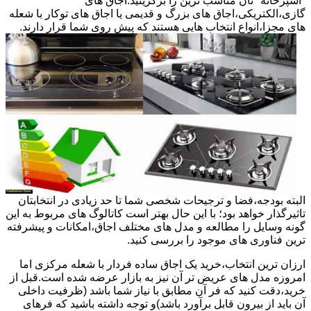
"آشپزخانه "تان مناسب ترین را برگزینید.اجاق های
گازی،الکتریکی،اجاق های بزرگ و قدیمی یا اجاق های توکار با شعله
های مجزا،انواع انتخاب هایی هستند که پیش روی شما قرار دارند.
البته بودجه،فضا و ترجیحات شخصی شما تا حد زیادی در انتخابتان
تاثیرگذار خواهد بود؛ با این حال بهتر است کاتالوگ های مربوط به این
گونه وسایل را مطالعه و مدل های مختلف اجاق،امکانات و پیشرفته
ترین فناوری های موجود را بررسی کنید.
ارزان ترین انتخاب،خرید یک اجاق ساده فردار با شعله مرکزی اما
امروزه مدل های عریض تر آن نیز به بازار عرضه شده است.قبل از
خرید،دقت کنید که فر آن مطابق با نیاز شما باشد (ظرفیت داخلی
آن باید از بیرون قابل برآورد باشد)و توجه داشته باشید که فرهای