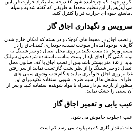
اگر در جهت کم چرخانیده شود ۱۵ درجه سانتیگراد حرارت فر پایین
می آید)پس از این تنظیم مجددا به طریقی که گفته شد به وسیله
دماسنج جیوه ای حرارت فر را کنترل کنید.
سرویس و نگهداری اجاق گاز
از نصب اجاق در محیط های کوچک و در بسته که امکان خارج شدن
گازهای بوجود آمده از سوخت نیست،خودداری کنید.اجاق را در
مسیر وزش باد نصب نکنید.بر روی محل اتصال دو سر شیلنگ به
لوله کشی گاز اجاق باید از بست مناسب استفاده شود.طول شیلنگ
نباید از ۱.۵ متر بیشتر باشد.پس از نصب اجاق با کف صابون محل
اتصال دو سر شیلنگ را از نظر نشت گاز تست نمایید.از سر رفتن
غذا بر روی اجاق جلوگیری نمایید.هنگام شستوشوی سینی های
اطراف مشعل ها از سیم ظرف شویی استفاده نکنید.برای این
منظور از پارچه نم دار همراه با مواد شوینده استفاده کنید و پس از
آن سینی را خشک نمایید.
عیب یابی و تعمیر اجاق گاز
عیب ۱-پیلوت خاموش می شود.
علت:مقدار گازی که به پیلوت می رسد کم است.