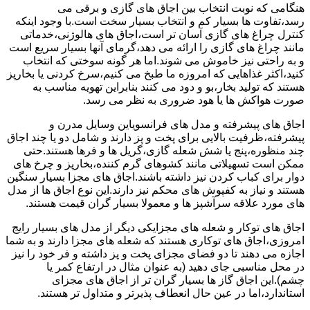
هنگامی که نوبت انتخاب بین اجاق های گازی و برقی می
رسد،تفاوت ها بسیار کم و انتخاب بسیار سخت است.با وجود اینکه
کنترل چراغ های گازی آسان تر است،اجاق های هالوژنی،خدماتی
مانند چراغ های گازی را ارائه می دهد،گرمای آنها بسیار سریع است
و به راحتی نیز خاموش می شوند.اما هر گونه سوختی که انتخاب
کنید،اکثر غذاهایی که امروزه ما طبخ می کنیم،سرخ کردنی یا بخارپز
هستند که تولید بخار،بو و دود می کنند بنابراین تهویه مناسب به
صورت هواکش ها یا هود ضروری به نظر می رسد.
اجاق های پیشرفته و مدل های فرانسویاین وسایل مدرن و
پیشرفته،ظرفیت بالایی برای پخت و پز دارند و شامل دو یا چند اجاق
چند منظوره،پنج یا شش شعله گازی،گریل ها و فرها هستند.حتی
ممکن است تسهیلاتی مانند کشوهای گرم کننده،بخارپز و چرخ های
دوار برای کباب کردن نیز داشته باشند.اجاق های مجزا بسیار سنگین
هستند و نیاز به کفپوش های محکم نیز دارند.این نوع اجاق ها از مدل
های مورد علاقه سرآشپز ها و معمولا بسیار گران قیمت هستند.
اجاق های توکار و شعله های مجزایکی دیگر از مدل های بسیار رایج
امروزی،اجاق های توکاری هستند که شعله های مجزا دارند و به شما
اجازه می دهند تا دو فضای مجزای پخت و پز داشته و فر خود را نیز
در محل مناسبی جای دهید (به عنوان مثال در ارتفاع کمر یا
چشم).این اجاق گاز ها بسیار گران تر از اجاق های مجزای
استاندارد،اما در عین حال انعطاف پذیرتر و متداول تر هستند.