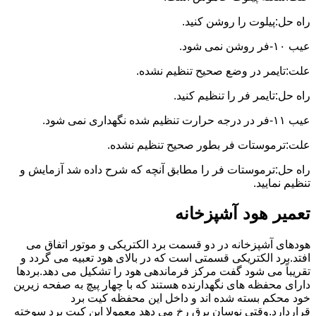
راه حل:پیلوت را روشن کنید.
عیب ۱۰-فر روشن نمی شود.
علت:تایمر در وضع صحیح تنظیم نشده.
راه حل:تایمر فر را تنظیم کنید.
عیب ۱۱-فر در درجه حرارت تنظیم شده نگهداری نمی شود.
علت:ترموستات فر بطور صحیح تنظیم نشده.
راه حل:ترموستات فر را مطابق آنچه که شرح داده شد آزمایش و
تنظیم نمایید.
تعمیر هود آشپزخانه
هودهای آشپزخانه در دو قسمت برد الکتریکی و موتور اتفاق می
افتد.برد الکتریکی قسمتی است که در بالای هود تعبیه می گردد و
تقریباً می شود گفت مرکز فرماندهی هود را تشکیل می دهد.بردها
دارای محفظه های نگهدارنده هستند که با چهار پیچ به صفحه زیرین
خود محکم بسته شده اند و داخل این محفظه کیت برد
قراردارد.وقتی نوسان برق رخ می دهد معمولا این کیت برد سوخته