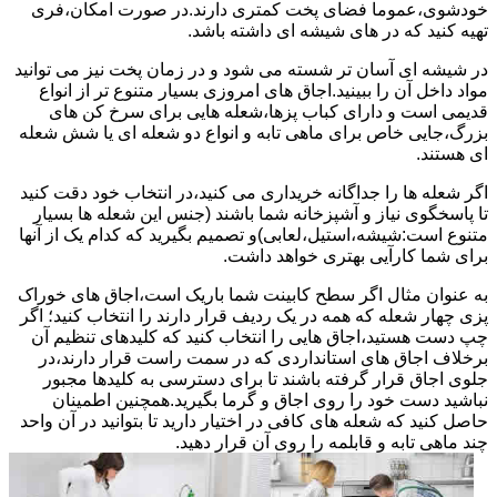
خودشوی،عموما فضای پخت کمتری دارند.در صورت امکان،فری
تهیه کنید که در های شیشه ای داشته باشد.
در شیشه ای آسان تر شسته می شود و در زمان پخت نیز می توانید
مواد داخل آن را ببینید.اجاق های امروزی بسیار متنوع تر از انواع
قدیمی است و دارای کباب پزها،شعله هایی برای سرخ کن های
بزرگ،جایی خاص برای ماهی تابه و انواع دو شعله ای یا شش شعله
ای هستند.
اگر شعله ها را جداگانه خریداری می کنید،در انتخاب خود دقت کنید
تا پاسخگوی نیاز و آشپزخانه شما باشند (جنس این شعله ها بسیار
متنوع است:شیشه،استیل،لعابی)و تصمیم بگیرید که کدام یک از آنها
برای شما کارآیی بهتری خواهد داشت.
به عنوان مثال اگر سطح کابینت شما باریک است،اجاق های خوراک
پزی چهار شعله که همه در یک ردیف قرار دارند را انتخاب کنید؛ اگر
چپ دست هستید،اجاق هایی را انتخاب کنید که کلیدهای تنظیم آن
برخلاف اجاق های استانداردی که در سمت راست قرار دارند،در
جلوی اجاق قرار گرفته باشند تا برای دسترسی به کلیدها مجبور
نباشید دست خود را روی اجاق و گرما بگیرید.همچنین اطمینان
حاصل کنید که شعله های کافی در اختیار دارید تا بتوانید در آن واحد
چند ماهی تابه و قابلمه را روی آن قرار دهید.