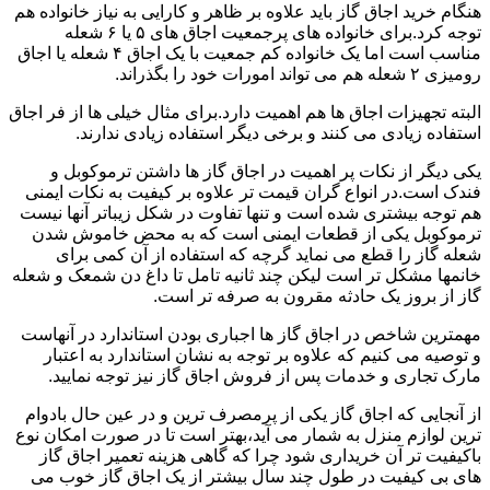
هنگام خرید اجاق گاز باید علاوه بر ظاهر و کارایی به نیاز خانواده هم
توجه کرد.برای خانواده های پرجمعیت اجاق های ۵ یا ۶ شعله
مناسب است اما یک خانواده کم جمعیت با یک اجاق ۴ شعله یا اجاق
رومیزی ۲ شعله هم می تواند امورات خود را بگذراند.
البته تجهیزات اجاق ها هم اهمیت دارد.برای مثال خیلی ها از فر اجاق
استفاده زیادی می کنند و برخی دیگر استفاده زیادی ندارند.
یکی دیگر از نکات پر اهمیت در اجاق گاز ها داشتن ترموکوبل و
فندک است.در انواع گران قیمت تر علاوه بر کیفیت به نکات ایمنی
هم توجه بیشتری شده است و تنها تفاوت در شکل زیباتر آنها نیست
ترموکوبل یکی از قطعات ایمنی است که به محض خاموش شدن
شعله گاز را قطع می نماید گرچه که استفاده از آن کمی برای
خانمها مشکل تر است لیکن چند ثانیه تامل تا داغ دن شمعک و شعله
گاز از بروز یک حادثه مقرون به صرفه تر است.
مهمترین شاخص در اجاق گاز ها اجباری بودن استاندارد در آنهاست
و توصیه می کنیم که علاوه بر توجه به نشان استاندارد به اعتبار
مارک تجاری و خدمات پس از فروش اجاق گاز نیز توجه نمایید.
از آنجایی که اجاق گاز یکی از پرمصرف ترین و در عین حال بادوام
ترین لوازم منزل به شمار می آید،بهتر است تا در صورت امکان نوع
باکیفیت تر آن خریداری شود چرا که گاهی هزینه تعمیر اجاق گاز
های بی کیفیت در طول چند سال بیشتر از یک اجاق گاز خوب می