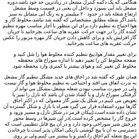
هنگامی که یک دکمه کنترل مشعل در زیادترین حد خود باشد،دوره
مشعل باید آبی بسوزد و داخل آن یعنی در قسمت وسط مشعل
ارتفاع شعله باید در حدود ۲۰ میلیمتر و به رنگ آبی متمایل به سبز
باشد.اگر شعله مطابق مشخصاتی که گفته شد نباشد،مخلوط گاز و
هوا احتیاج به تنظیم دارد.برای این منظور با آچار مناسب مهره تنظیم
کننده گاز را در جهت حرکت عقربه های ساعت بچرخانید تا جریان
گاز افزایش یابد و برای کاهش دادن جریان گاز مهره مزبور را عکس
حرکت عقربه های ساعت بچرخانید.
برای تغییر مقدار هوا،پیچ تنظیم کننده مخلوط هوا را شل کنید و
صفحه مخلوط کن را تغییر دهید تا اندازه سوراخ های محفظه
مخلوط کن تغییر کند و هوای بیشتر یا کمتری وارد محفظه شود.
همان طور که گفته شد در اجاق های جدید مشگل تنظیم گاز مشعل
به ندرت اتفاق می افتد و احتیاجی به تنظیم مخلوط هوا و گاز نیست
ولی در صورت مناسب نبودن شعله مشعل،مشکل می تواند از
گرفتگی سوراخ نازل و یا گشاد شدن آن باشد که نازل را تمیز یا
تعویض می کنیم.در شکل یک شیر گاز معمولی که در اکثر اجاق
گازها مورد استفاده قرار می گیرد همراه با نازل و شکل گسترده آن
نشان داده شده است.(پیکان قرمز در شکل نازل،و مسیر ورود و
خروج گاز را مشخص کرده است.)در این شیرها در وسط محور
چرخش شیر سوراخی وجود دارد و در آن پیچ قابل تنظیمی است که
دسترسی به آن با پیچ گوشتی باریکی امکان پذیر است.با چرخاندن
این پیچ شعله کم اجاق را،کمتر و یا بیشتر می کنیم.ولی بر روی