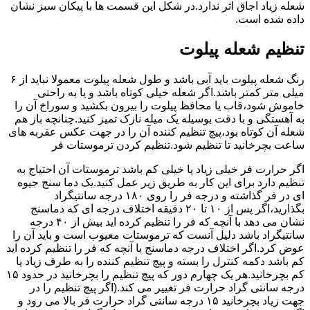
شعله زیاد اجاق اثر ندارد.در شکل این قسمت ها با پیکان سبز نشان
داده شده است.
تنظیم شعله پیلوت
رنگ شعله پیلوت باید آبی باشد و طول شعله پیلوت معمولا نباید از ۶
میلی متر کمتر باشد.اگر شعله خیلی کوتاه باشد و یا به راحتی
خاموش شود،قاب یا محافظ پیلوت را بیرون بکشید و سوراخ آن را
به آهستگی و با دقت بوسیله یک میله نازک تمیز کنید.چنانچه باز هم
شعله آن کوتاه بود،پیچ تنظیم کننده آن را در جهت عکس عقربه های
ساعت بچرخانید تا تنظیم شود.تنظیم کردن ترموستات فر
اگر حرارت فر خیلی زیاد یا خیلی کم باشد ترموستات آن احتیاج به
تنظیم دارد برای این کار به طریق زیر عمل کنید.یک دما سنج جیوه
ای در فر گذاشته و درجه فر را روی ۱۸۰ درجه سانتیگراد
بگذارید،اگر پس از ۱۰ تا ۲۰ دقیقه اختلاف درجه ای که دماسنج
نشان می دهد با آنچه که فر را تنظیم کرده اید بیش از ۴۰ درجه
سانتیگراد باشد دلیل آنست که ترموستات معیوب است و باید آن را
عوض کرد.اگر اختلاف درجه دماسنج با آنچه که فر را تنظیم کرده اید
کم باشد دکمه کنترل را بسته و پیچ تنظیم کننده را به طرف زیاد یا
کم بچرخانید.هر یک چهارم دور که پیچ تنظیم را بچرخانید در حدود ۱۵
درجه سانتی گراد حرارت فر تغییر می کند.(اگر پیچ تنظیم را در
جهت زیاد بچرخانید ۱۵ درجه سانتی گراد حرارت فر بالا می رود و