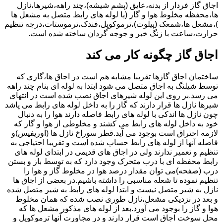
اجاق گاز فردار از بدنه،عایق (پشم شیشه)،چند راهه،شیرها،نازل
ها،محفظه مخلوط هوا و گاز (یا لوله های رابط متصل به مشعل ها
)،مشعل ها،شمعک (پیلوت)،ترموکوپل،فندک،ترموستات،درجه تنظیم
حرارت،ساعت با زنگ خبر و جوجه گردان ساخته شده است.
اجاق گاز چگونه کار می کند
ساختمان اجاق گازها تقریبا مشابه هم است در اجاق ها،گازی که
توسط شیلنگ به اجاق متصل می شود ابتدا به لوله ای بنام چند راهه
می رسد.بر روی این لوله شیرهای اجاق نصب شده است در انتهای
شیرها نازل ها قرار دارند که گاز را به داخل لوله های رابط می پاشد
چون نازل ها اندکی با لوله های رابط فاصله دارند هوا را به دنبال
خود به داخل لوله های رابط می کشند و مخلوطی از هوا و گاز که
لازمه احتراق است بوجود می آید.قطر سوراخ نازل ها (اوریفیس)و
فاصله آنها از لوله های رابط حساب شده است و تقریبا احتیاجی به
تنظیم و تعمیر ندارند ولی در اجاق های قدیمی در ابتدای لوله های
رابط محفظه ای با درب متحرک وجود دارد که به توسط باز و بستن
درب (صفحه)می توان مقدار درصد هوا در مخلوط گاز و هوا را
تنظیم نموده تا شعله مناسبی را داشته باشیم.در بعضی از اجاق ها
نازل به شیر متصل نیست و ابتدا لوله های رابط به شیر متصل شده
و بعد در نزدیکی مشعل،نازل طوری نصب شده که همان مخلوط
هوا و گاز را بوجود می آورد.بعد از لوله های مذکور مشعل ها که
محل سوخت اجاق است قرار دارند و در مجاورت آنها ترموکوپل و